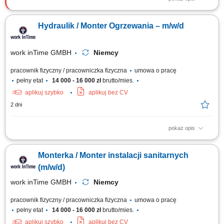
Opis stanowiska: Zakładanie oraz podłączanie wewnętrznych systemów
wodno-kanalizacyjnych i grzewczych. Realizacja prac instalacyjnych przy
Hydraulik / Monter Ogrzewania – m/w/d
sieciach centralnego ogrzewania oraz urządzeniach sanitarnych.
Serwisowanie, usuwanie awarii i dbanie o prawidłowy stan techniczny
układów wentylacji...
work inTime GMBH
Niemcy
pracownik fizyczny / pracowniczka fizyczna
umowa o pracę
pełny etat
14 000 - 16 000 zł
brutto/mies.
aplikuj szybko
aplikuj bez CV
2 dni
pokaż opis
Twój zakres obowiązków: Montaż instalacji hydraulicznych w budynkach
mieszkalnych oraz biurowcach, Prowadzenie nowych oraz wymiana
Monterka / Monter instalacji sanitarnych
starych instalacji wodno-grzewczych, Biały Montaż: umywalki, prysznice,
wanny, ubikacje, Umiejętność współpracy w zespole Polsko-Niemieckim,
(m/w/d)
Proste prace montażowe.
work inTime GMBH
Niemcy
pracownik fizyczny / pracowniczka fizyczna
umowa o pracę
pełny etat
14 000 - 16 000 zł
brutto/mies.
aplikuj szybko
aplikuj bez CV