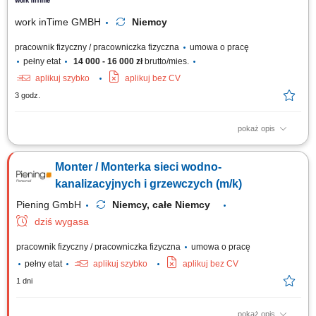
work inTime GMBH
Niemcy
pracownik fizyczny / pracowniczka fizyczna
umowa o pracę
pełny etat
14 000 - 16 000 zł
brutto/mies.
aplikuj szybko
aplikuj bez CV
3 godz.
pokaż opis
Zakres obowiązków: Montaż instalacji wodno-kanalizacyjnych i
grzewczych w budynkach mieszkalnych oraz biurowych. Wykonywanie
Monter / Monterka sieci wodno-
nowych instalacji oraz modernizacja istniejących systemów. Montaż
armatury sanitarnej, w tym umywalek, pryszniców, wanien i toalet.
kanalizacyjnych i grzewczych (m/k)
Wykonywanie prostych prac...
Piening GmbH
Niemcy, całe Niemcy
dziś wygasa
pracownik fizyczny / pracowniczka fizyczna
umowa o pracę
pełny etat
aplikuj szybko
aplikuj bez CV
1 dni
pokaż opis