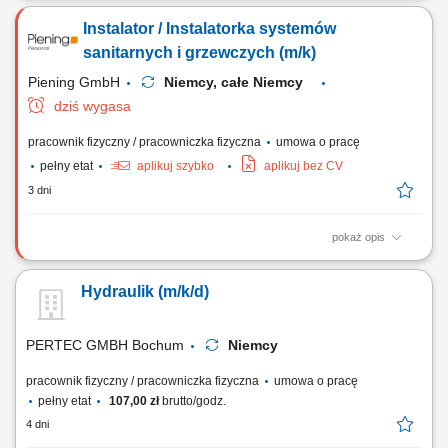
grzewczych. Instalacja urządzeń sanitarnych, takich jak umywalki,
Instalator / Instalatorka systemów
prysznice, wanny i toalety. Wykonywanie prostych prac montażowych
związanych z realizacją inwestycji. Współpraca z polskojęzycznym i
sanitarnych i grzewczych (m/k)
niemieckojęzycznym zespołem....
Piening GmbH
Niemcy, całe Niemcy
dziś wygasa
pracownik fizyczny / pracowniczka fizyczna
umowa o pracę
pełny etat
aplikuj szybko
aplikuj bez CV
3 dni
pokaż opis
Opis stanowiska: Montaż, modernizacja oraz sprawne podłączanie
nowoczesnych instalacji sanitarnych. Kompleksowe wykonywanie
Hydraulik (m/k/d)
systemów centralnego ogrzewania w obiektach mieszkalnych i
komercyjnych. Prace instalacyjne związane z sieciami wodociągowymi
oraz pionami kanalizacyjnymi. Bieżąca...
PERTEC GMBH Bochum
Niemcy
pracownik fizyczny / pracowniczka fizyczna
umowa o pracę
pełny etat
107,00 zł
brutto/godz.
4 dni