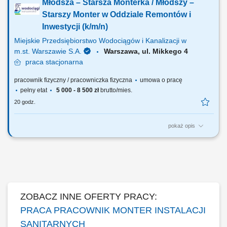
Młodsza – Starsza Monterka / Młodszy –
betonowych, chodnikowych, itp. podjęcie działań celem likwidacji
uszkodzenia (likwidacja uszkodzenia) – prace montażowe kontrola
Starszy Monter w Oddziale Remontów i
szczelności wykonanego montażu wykonanie...
Inwestycji (k/m/n)
Miejskie Przedsiębiorstwo Wodociągów i Kanalizacji w
m.st. Warszawie S.A.
Warszawa, ul. Mikkego 4
praca
stacjonarna
pracownik fizyczny / pracowniczka fizyczna
umowa o pracę
pełny etat
5 000 - 8 500 zł
brutto/mies.
20 godz.
pokaż opis
Jakie będą Twoje obowiązki? udział w realizacji robót polegających na
bezwykopowej wymianie przewodów wodociągowych metodą krakingu
statycznego; rozpoznanie i wygradzanie (zabezpieczenie) miejsca
prac; demontaż nawierzchni asfaltowych, betonowych, chodnikowych,
itp. podjęcie działań...
ZOBACZ INNE OFERTY PRACY:
PRACA PRACOWNIK MONTER INSTALACJI
SANITARNYCH