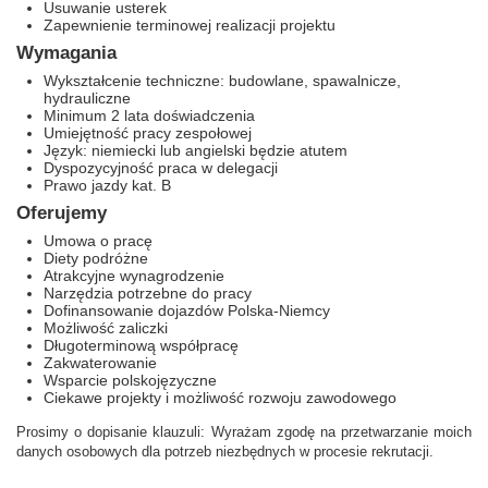
Usuwanie usterek
Zapewnienie terminowej realizacji projektu
Wymagania
Wykształcenie techniczne: budowlane, spawalnicze,
hydrauliczne
Minimum 2 lata doświadczenia
Umiejętność pracy zespołowej
Język: niemiecki lub angielski będzie atutem
Dyspozycyjność praca w delegacji
Prawo jazdy kat. B
Oferujemy
Umowa o pracę
Diety podróżne
Atrakcyjne wynagrodzenie
Narzędzia potrzebne do pracy
Dofinansowanie dojazdów Polska-Niemcy
Możliwość zaliczki
Długoterminową współpracę
Zakwaterowanie
Wsparcie polskojęzyczne
Ciekawe projekty i możliwość rozwoju zawodowego
Prosimy o dopisanie klauzuli: Wyrażam zgodę na przetwarzanie moich
danych osobowych dla potrzeb niezbędnych w procesie rekrutacji.