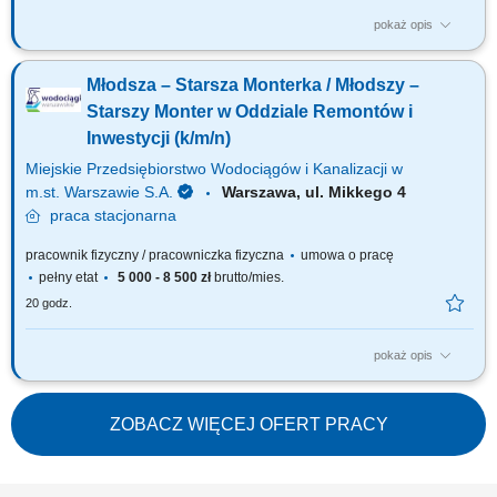
pokaż opis
Jakie będą Twoje obowiązki? rozpoznanie i wygrodzenie
(zabezpieczenie) miejsca prac demontaż nawierzchni asfaltowych,
Młodsza – Starsza Monterka / Młodszy –
betonowych, chodnikowych, itp. podjęcie działań celem likwidacji
uszkodzenia (likwidacja uszkodzenia) – prace montażowe kontrola
Starszy Monter w Oddziale Remontów i
szczelności wykonanego montażu wykonanie...
Inwestycji (k/m/n)
Miejskie Przedsiębiorstwo Wodociągów i Kanalizacji w
m.st. Warszawie S.A.
Warszawa, ul. Mikkego 4
praca
stacjonarna
pracownik fizyczny / pracowniczka fizyczna
umowa o pracę
pełny etat
5 000 - 8 500 zł
brutto/mies.
20 godz.
pokaż opis
Jakie będą Twoje obowiązki? udział w realizacji robót polegających na
bezwykopowej wymianie przewodów wodociągowych metodą krakingu
statycznego; rozpoznanie i wygradzanie (zabezpieczenie) miejsca prac;
ZOBACZ WIĘCEJ OFERT PRACY
demontaż nawierzchni asfaltowych, betonowych, chodnikowych, itp.
podjęcie działań...