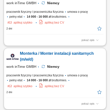
work inTime GMBH
Niemcy
pracownik fizyczny / pracowniczka fizyczna
umowa o pracę
pełny etat
14 000 - 16 000 zł
brutto/mies.
aplikuj szybko
aplikuj bez CV
2 dni
pokaż opis
Twój zakres obowiązków: Montaż instalacji hydraulicznych w
budynkach mieszkalnych oraz biurowcach, Prowadzenie nowych oraz
Monterka / Monter instalacji sanitarnych
wymiana starych instalacji wodno-grzewczych, Biały Montaż: umywalki,
prysznice, wanny, ubikacje, Umiejętność współpracy w zespole Polsko-
(m/w/d)
Niemieckim, Proste prace montażowe.
work inTime GMBH
Niemcy
pracownik fizyczny / pracowniczka fizyczna
umowa o pracę
pełny etat
14 000 - 16 000 zł
brutto/mies.
aplikuj szybko
aplikuj bez CV
2 dni
pokaż opis
Zakres obowiązków: Montaż i wymiana instalacji wodnych oraz