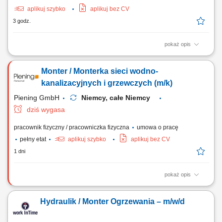
aplikuj szybko
aplikuj bez CV
3 godz.
pokaż opis
Zakres obowiązków: Montaż instalacji wodno-kanalizacyjnych i
grzewczych w budynkach mieszkalnych oraz biurowych. Wykonywanie
Monter / Monterka sieci wodno-
nowych instalacji oraz modernizacja istniejących systemów. Montaż
armatury sanitarnej, w tym umywalek, pryszniców, wanien i toalet.
kanalizacyjnych i grzewczych (m/k)
Wykonywanie prostych prac...
Piening GmbH
Niemcy, całe Niemcy
dziś wygasa
pracownik fizyczny / pracowniczka fizyczna
umowa o pracę
pełny etat
aplikuj szybko
aplikuj bez CV
1 dni
pokaż opis
Opis stanowiska: Zakładanie oraz podłączanie wewnętrznych
systemów wodno-kanalizacyjnych i grzewczych. Realizacja prac
Hydraulik / Monter Ogrzewania – m/w/d
instalacyjnych przy sieciach centralnego ogrzewania oraz
urządzeniach sanitarnych. Serwisowanie, usuwanie awarii i dbanie o
prawidłowy stan techniczny układów wentylacji...