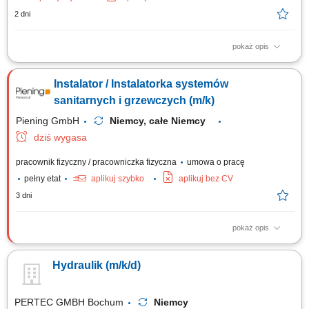
2 dni
pokaż opis
Zakres obowiązków: Montaż i wymiana instalacji wodnych oraz
grzewczych. Instalacja urządzeń sanitarnych, takich jak umywalki,
Instalator / Instalatorka systemów
prysznice, wanny i toalety. Wykonywanie prostych prac montażowych
związanych z realizacją inwestycji. Współpraca z polskojęzycznym i
sanitarnych i grzewczych (m/k)
niemieckojęzycznym zespołem....
Piening GmbH
Niemcy, całe Niemcy
dziś wygasa
pracownik fizyczny / pracowniczka fizyczna
umowa o pracę
pełny etat
aplikuj szybko
aplikuj bez CV
3 dni
pokaż opis
Opis stanowiska: Montaż, modernizacja oraz sprawne podłączanie
nowoczesnych instalacji sanitarnych. Kompleksowe wykonywanie
Hydraulik (m/k/d)
systemów centralnego ogrzewania w obiektach mieszkalnych i
komercyjnych. Prace instalacyjne związane z sieciami wodociągowymi
oraz pionami kanalizacyjnymi. Bieżąca...
PERTEC GMBH Bochum
Niemcy