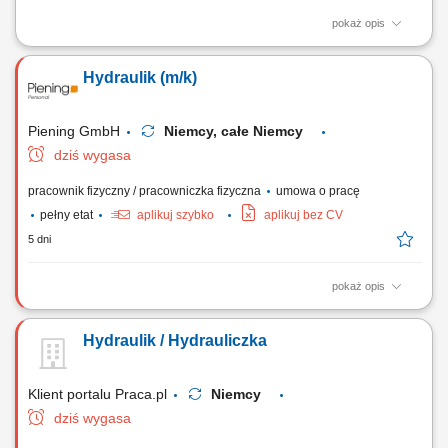
pokaż opis
Oferujemy 250€ premii na start ! Twoje obowiązki: Instalacje rurowe,
montaż armatury oraz odpływów; Montaż grzejników; Układanie
Hydraulik (m/k)
ogrzewania podłogowego; Instalacja, systemów grzewczych; Czytanie
rysunku technicznego;
Piening GmbH
Niemcy, całe Niemcy
dziś wygasa
pracownik fizyczny / pracowniczka fizyczna
umowa o pracę
pełny etat
aplikuj szybko
aplikuj bez CV
5 dni
pokaż opis
Twoje obowiązki: instalacje i podłączanie systemów sanitarnych
instalacje centralnego ogrzewania podłączenie systemów
Hydraulik / Hydrauliczka
wodociągowych i kanalizacyjnych utrzymanie, konserwacja i naprawa
instalacji klimatyzacyjnych i wentylacyjnych
Klient portalu Praca.pl
Niemcy
dziś wygasa