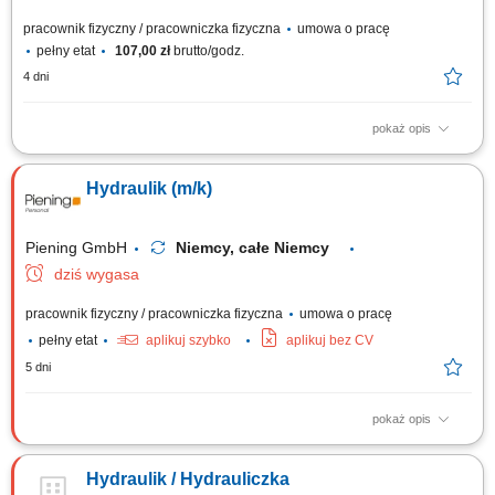
pracownik fizyczny / pracowniczka fizyczna
umowa o pracę
pełny etat
107,00 zł
brutto/godz.
4 dni
pokaż opis
Oferujemy 250€ premii na start ! Twoje obowiązki: Instalacje rurowe,
montaż armatury oraz odpływów; Montaż grzejników; Układanie
Hydraulik (m/k)
ogrzewania podłogowego; Instalacja, systemów grzewczych; Czytanie
rysunku technicznego;
Piening GmbH
Niemcy, całe Niemcy
dziś wygasa
pracownik fizyczny / pracowniczka fizyczna
umowa o pracę
pełny etat
aplikuj szybko
aplikuj bez CV
5 dni
pokaż opis
Twoje obowiązki: instalacje i podłączanie systemów sanitarnych
instalacje centralnego ogrzewania podłączenie systemów
Hydraulik / Hydrauliczka
wodociągowych i kanalizacyjnych utrzymanie, konserwacja i naprawa