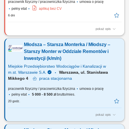
pracownik fizyczny / pracowniczka fizyczna
umowa o pracę
pełny etat
aplikuj bez CV
6 dni
pokaż opis
Montaż i demontaż instalacji oraz rurociągów. Montaż i modernizacja
systemów grzewczych. Instalacja urządzeń sanitarnych, m.in.
Młodsza – Starsza Monterka / Młodszy –
umywalek, kabin prysznicowych i toalet. Wykonywanie prac
montażowych zgodnie z dokumentacją i standardami jakości.
Starszy Monter w Oddziale Remontów i
Inwestycji (k/m/n)
Miejskie Przedsiębiorstwo Wodociągów i Kanalizacji w
m.st. Warszawie S.A.
Warszawa, ul. Stanisława
Mikkego 4
praca
stacjonarna
pracownik fizyczny / pracowniczka fizyczna
umowa o pracę
pełny etat
5 000 - 8 500 zł
brutto/mies.
20 godz.
pokaż opis
Jakie będą Twoje obowiązki? rozpoznanie i wygrodzenie
(zabezpieczenie) miejsca prac demontaż nawierzchni asfaltowych,