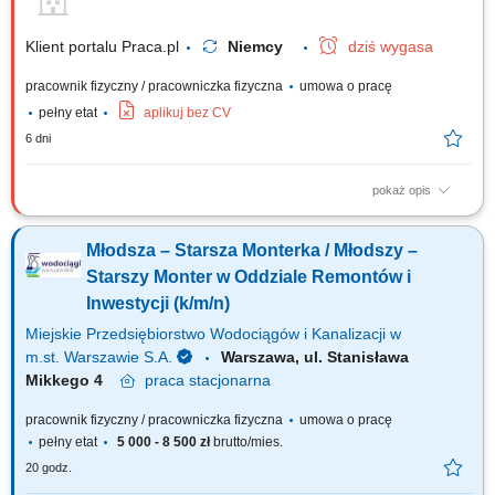
instalacji klimatyzacyjnych i wentylacyjnych
Klient portalu Praca.pl
Niemcy
dziś wygasa
pracownik fizyczny / pracowniczka fizyczna
umowa o pracę
pełny etat
aplikuj bez CV
6 dni
pokaż opis
Montaż i demontaż instalacji oraz rurociągów. Montaż i modernizacja
systemów grzewczych. Instalacja urządzeń sanitarnych, m.in. umywalek,
Młodsza – Starsza Monterka / Młodszy –
kabin prysznicowych i toalet. Wykonywanie prac montażowych zgodnie z
dokumentacją i standardami jakości.
Starszy Monter w Oddziale Remontów i
Inwestycji (k/m/n)
Miejskie Przedsiębiorstwo Wodociągów i Kanalizacji w
m.st. Warszawie S.A.
Warszawa, ul. Stanisława
Mikkego 4
praca
stacjonarna
pracownik fizyczny / pracowniczka fizyczna
umowa o pracę
pełny etat
5 000 - 8 500 zł
brutto/mies.
20 godz.