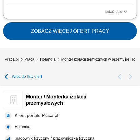
pokaż opis
Demontaż i montaż izolacji ciepło- oraz zimnochronnej; Praca przy
rurociągach i zbiornikach w zakładach przemysłowych;
ZOBACZ WIĘCEJ OFERT PRACY
Praca.pl
Praca
Holandia
Monter izolacji termicznych w przemyśle Hola
Wróć do listy ofert
Monter / Monterka izolacji
przemysłowych
Klient portalu Praca.pl
Holandia
pracownik fizyczny / pracowniczka fizyczna