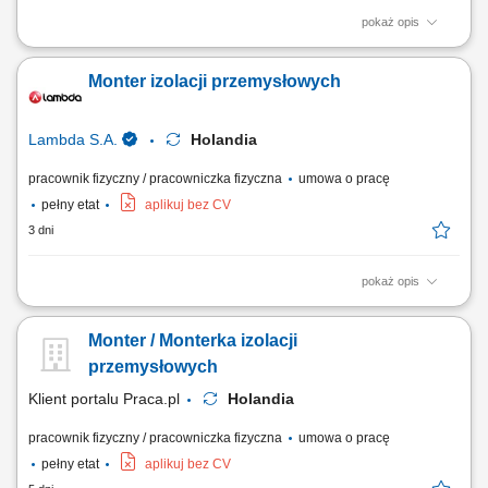
pokaż opis
Opis stanowiska: Kompleksowy montaż oraz demontaż systemów
izolacji ciepłochronnej i zimnochronnej na obiektach przemysłowych.
Monter izolacji przemysłowych
Prowadzenie prac instalacyjnych bezpośrednio na ciągach
rurociągowych, instalacjach technicznych oraz zbiornikach
wielkogabarytowych. Zakładanie materiałów...
Lambda S.A.
Holandia
pracownik fizyczny / pracowniczka fizyczna
umowa o pracę
pełny etat
aplikuj bez CV
3 dni
pokaż opis
Twój zakres obowiązków: Demontaż i montaż izolacji zimnochronnej;
Praca na rurociągach oraz zbiornikach w zakładach przemysłowych;
Monter / Monterka izolacji
przemysłowych
Klient portalu Praca.pl
Holandia
pracownik fizyczny / pracowniczka fizyczna
umowa o pracę
pełny etat
aplikuj bez CV