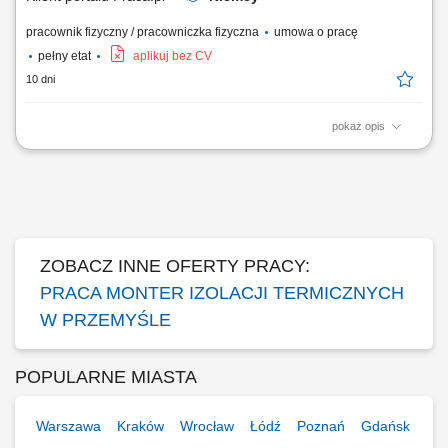
pracownik fizyczny / pracowniczka fizyczna
umowa o pracę
pełny etat
aplikuj bez CV
10 dni
pokaż opis
Demontaż i montaż izolacji ciepło- oraz zimnochronnej; Praca przy
rurociągach i zbiornikach w zakładach przemysłowych;
ZOBACZ INNE OFERTY PRACY:
PRACA MONTER IZOLACJI TERMICZNYCH
W PRZEMYŚLE
POPULARNE MIASTA
Warszawa
Kraków
Wrocław
Łódź
Poznań
Gdańsk