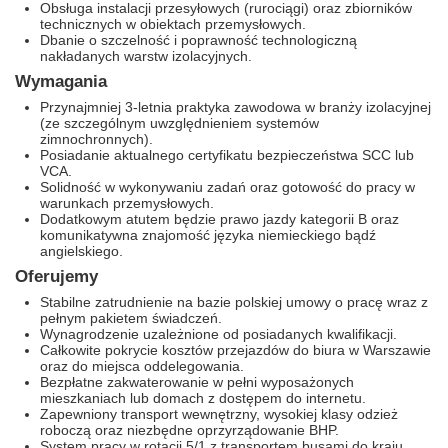
Obsługa instalacji przesyłowych (rurociągi) oraz zbiorników
technicznych w obiektach przemysłowych.
Dbanie o szczelność i poprawność technologiczną
nakładanych warstw izolacyjnych.
Wymagania
Przynajmniej 3-letnia praktyka zawodowa w branży izolacyjnej
(ze szczególnym uwzględnieniem systemów
zimnochronnych).
Posiadanie aktualnego certyfikatu bezpieczeństwa SCC lub
VCA.
Solidność w wykonywaniu zadań oraz gotowość do pracy w
warunkach przemysłowych.
Dodatkowym atutem będzie prawo jazdy kategorii B oraz
komunikatywna znajomość języka niemieckiego bądź
angielskiego.
Oferujemy
Stabilne zatrudnienie na bazie polskiej umowy o pracę wraz z
pełnym pakietem świadczeń.
Wynagrodzenie uzależnione od posiadanych kwalifikacji.
Całkowite pokrycie kosztów przejazdów do biura w Warszawie
oraz do miejsca oddelegowania.
Bezpłatne zakwaterowanie w pełni wyposażonych
mieszkaniach lub domach z dostępem do internetu.
Zapewniony transport wewnętrzny, wysokiej klasy odzież
roboczą oraz niezbędne oprzyrządowanie BHP.
System pracy w rotacji 5/1 z transportem busami do kraju.