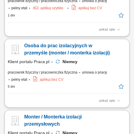
pracownik fizyczny / pracowniczka fizyczna
umowa o pracę
pełny etat
aplikuj szybko
aplikuj bez CV
1 dni
pokaż opis
Opis stanowiska: Kompleksowy montaż oraz demontaż systemów
izolacji ciepłochronnej i zimnochronnej na obiektach przemysłowych.
Osoba do prac izolacyjnych w
Prowadzenie prac instalacyjnych bezpośrednio na ciągach
rurociągowych, instalacjach technicznych oraz zbiornikach
przemyśle (monter / monterka izolacji)
wielkogabarytowych. Zakładanie materiałów...
Klient portalu Praca.pl
Niemcy
pracownik fizyczny / pracowniczka fizyczna
umowa o pracę
pełny etat
aplikuj bez CV
5 dni
pokaż opis
Instalowanie oraz demontowanie systemów izolacji ciepło- i
zimnochronnych. Realizacja prac na zbiornikach oraz rurociągach
Monter / Monterka izolacji
wewnątrz obiektów przemysłowych. Nakładanie warstw wełny
mineralnej oraz zabezpieczanie ich płaszczami z blachy. Osadzanie
przemysłowych
konstrukcji nośnych pod izolację na...
Klient portalu Praca.pl
Niemcy