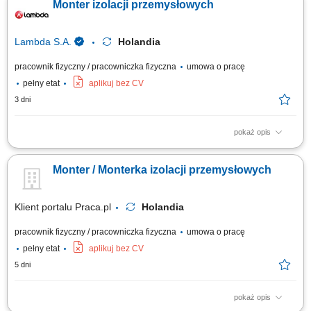
Monter izolacji przemysłowych
Prowadzenie prac instalacyjnych bezpośrednio na ciągach
rurociągowych, instalacjach technicznych oraz zbiornikach
wielkogabarytowych. Zakładanie materiałów...
Lambda S.A.
Holandia
pracownik fizyczny / pracowniczka fizyczna
umowa o pracę
pełny etat
aplikuj bez CV
3 dni
pokaż opis
Twój zakres obowiązków: Demontaż i montaż izolacji zimnochronnej;
Praca na rurociągach oraz zbiornikach w zakładach przemysłowych;
Monter / Monterka izolacji przemysłowych
Klient portalu Praca.pl
Holandia
pracownik fizyczny / pracowniczka fizyczna
umowa o pracę
pełny etat
aplikuj bez CV
5 dni
pokaż opis