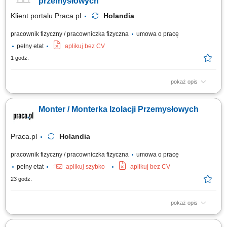
przemysłowych
Klient portalu Praca.pl
Holandia
pracownik fizyczny / pracowniczka fizyczna
umowa o pracę
pełny etat
aplikuj bez CV
1 godz.
pokaż opis
Obsługa procesów izolacyjnych (izolacje zimne) w sektorze
przemysłowym. Prace monterskie i demontażowe w obrębie rurociągów
Monter / Monterka Izolacji Przemysłowych
oraz infrastruktury zakładowej.
Praca.pl
Holandia
pracownik fizyczny / pracowniczka fizyczna
umowa o pracę
pełny etat
aplikuj szybko
aplikuj bez CV
23 godz.
pokaż opis
Opis stanowiska: Kompleksowy montaż oraz demontaż systemów izolacji
ciepłochronnej i zimnochronnej na obiektach przemysłowych.