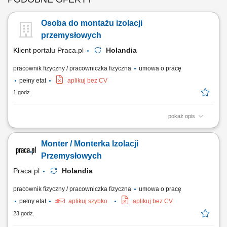
Osoba do montażu izolacji
przemysłowych
Klient portalu Praca.pl
Holandia
pracownik fizyczny / pracowniczka fizyczna
umowa o pracę
pełny etat
aplikuj bez CV
1 godz.
pokaż opis
Obsługa procesów izolacyjnych (izolacje zimne) w sektorze
przemysłowym. Prace monterskie i demontażowe w obrębie rurociągów
Monter / Monterka Izolacji
oraz infrastruktury zakładowej.
Przemysłowych
Praca.pl
Holandia
pracownik fizyczny / pracowniczka fizyczna
umowa o pracę
pełny etat
aplikuj szybko
aplikuj bez CV
23 godz.