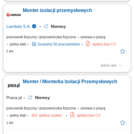
Realizacja prac montażowych oraz demontażowych w obrębie izolacji
zimnochronnych. Obsługa instalacji przesyłowych (rurociągi) oraz
Monter izolacji przemysłowych
zbiorników technicznych w obiektach przemysłowych. Dbanie o
szczelność i poprawność technologiczną nakładanych warstw
izolacyjnych.
Lambda S.A.
Niemcy
pracownik fizyczny / pracowniczka fizyczna
umowa o pracę
pełny etat
Szukamy 50 pracowników
aplikuj bez CV
1 dni
pokaż opis
Praca od zaraz Twój zakres obowiązków: Demontaż/montaż izolacji
ciepło i zimnochronnej; Praca na rurociągach oraz zbiornikach w
Monter / Monterka Izolacji Przemysłowych
zakładach przemysłowych;
Praca.pl
Niemcy
pracownik fizyczny / pracowniczka fizyczna
umowa o pracę
pełny etat
aplikuj szybko
aplikuj bez CV
1 dni