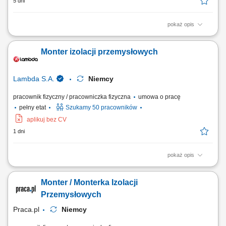
5 dni
pokaż opis
Realizacja prac montażowych oraz demontażowych w obrębie izolacji
zimnochronnych. Obsługa instalacji przesyłowych (rurociągi) oraz
Monter izolacji przemysłowych
zbiorników technicznych w obiektach przemysłowych. Dbanie o
szczelność i poprawność technologiczną nakładanych warstw
izolacyjnych.
Lambda S.A.
Niemcy
pracownik fizyczny / pracowniczka fizyczna
umowa o pracę
pełny etat
Szukamy 50 pracowników
aplikuj bez CV
1 dni
pokaż opis
Praca od zaraz Twój zakres obowiązków: Demontaż/montaż izolacji
ciepło i zimnochronnej; Praca na rurociągach oraz zbiornikach w
Monter / Monterka Izolacji
zakładach przemysłowych;
Przemysłowych
Praca.pl
Niemcy