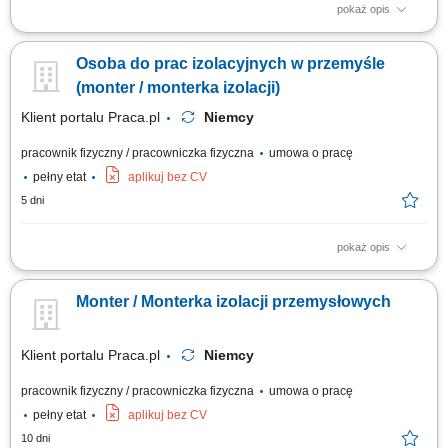
pokaż opis
Opis stanowiska: Kompleksowy montaż oraz demontaż systemów izolacji
ciepłochronnej i zimnochronnej na obiektach przemysłowych.
Osoba do prac izolacyjnych w przemyśle
Prowadzenie prac instalacyjnych bezpośrednio na ciągach
rurociągowych, instalacjach technicznych oraz zbiornikach
(monter / monterka izolacji)
wielkogabarytowych. Zakładanie materiałów...
Klient portalu Praca.pl
Niemcy
pracownik fizyczny / pracowniczka fizyczna
umowa o pracę
pełny etat
aplikuj bez CV
5 dni
pokaż opis
Instalowanie oraz demontowanie systemów izolacji ciepło- i
zimnochronnych. Realizacja prac na zbiornikach oraz rurociągach
Monter / Monterka izolacji przemysłowych
wewnątrz obiektów przemysłowych. Nakładanie warstw wełny mineralnej
oraz zabezpieczanie ich płaszczami z blachy. Osadzanie konstrukcji
nośnych pod izolację na...
Klient portalu Praca.pl
Niemcy
pracownik fizyczny / pracowniczka fizyczna
umowa o pracę
pełny etat
aplikuj bez CV
10 dni