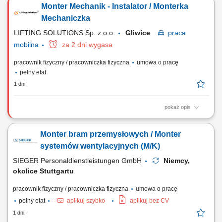
Monter Mechanik - Instalator / Monterka
Mechaniczka
LIFTING SOLUTIONS Sp. z o.o.
Gliwice
praca
mobilna
za 2 dni wygasa
pracownik fizyczny / pracowniczka fizyczna
umowa o pracę
pełny etat
1 dni
pokaż opis
Zadania Składanie zespołów maszynowych i stanowisk przemysłowych
zgodnie z dokumentacją projektową; Łączenie i integrowanie
Monter bram przemysłowych / Monter
zmontowanych modułów w gotowe linie oraz systemy technologiczne;
Weryfikacja poprawności montażu i eliminowanie bieżących
systemów wentylacyjnych (M/K)
niezgodności technicznych; Zapewnienie...
SIEGER Personaldienstleistungen GmbH
Niemcy,
okolice Stuttgartu
pracownik fizyczny / pracowniczka fizyczna
umowa o pracę
pełny etat
aplikuj szybko
aplikuj bez CV
1 dni