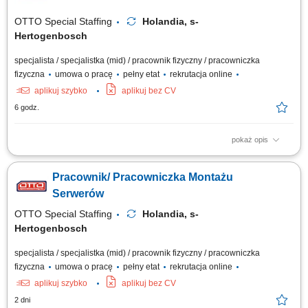
OTTO Special Staffing
Holandia, s-
Hertogenbosch
specjalista / specjalistka (mid) / pracownik fizyczny / pracowniczka
fizyczna
umowa o pracę
pełny etat
rekrutacja online
aplikuj szybko
aplikuj bez CV
6 godz.
pokaż opis
Opis stanowiska: składanie i przygotowywanie serwerów oraz urządzeń
IT zgodnie z wytycznymi produkcyjnymi, wykonywanie prac montażowych
Pracownik/ Pracowniczka Montażu
z zachowaniem obowiązujących norm jakościowych, realizacja planów
produkcyjnych i terminowe przygotowywanie urządzeń do wysyłki, praca
Serwerów
z dokumentacją...
OTTO Special Staffing
Holandia, s-
Hertogenbosch
specjalista / specjalistka (mid) / pracownik fizyczny / pracowniczka
fizyczna
umowa o pracę
pełny etat
rekrutacja online
aplikuj szybko
aplikuj bez CV
2 dni