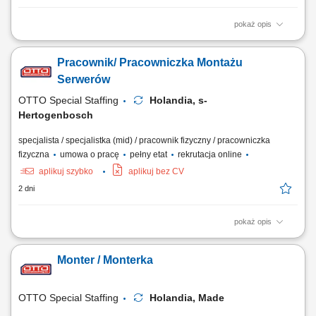
pokaż opis
Opis stanowiska: składanie i przygotowywanie serwerów oraz urządzeń
IT zgodnie z wytycznymi produkcyjnymi, wykonywanie prac
Pracownik/ Pracowniczka Montażu
montażowych z zachowaniem obowiązujących norm jakościowych,
realizacja planów produkcyjnych i terminowe przygotowywanie
Serwerów
urządzeń do wysyłki, praca z dokumentacją...
OTTO Special Staffing
Holandia, s-
Hertogenbosch
specjalista / specjalistka (mid) / pracownik fizyczny / pracowniczka
fizyczna
umowa o pracę
pełny etat
rekrutacja online
aplikuj szybko
aplikuj bez CV
2 dni
pokaż opis
Opis stanowiska: montaż i konfiguracja serwerów zgodnie z
dokumentacją techniczną oraz standardami jakości, składanie
Monter / Monterka
podzespołów komputerowych i przygotowywanie urządzeń do dalszej
dystrybucji, realizacja zadań produkcyjnych zgodnie z harmonogramem
i wymaganiami jakościowymi,...
OTTO Special Staffing
Holandia, Made