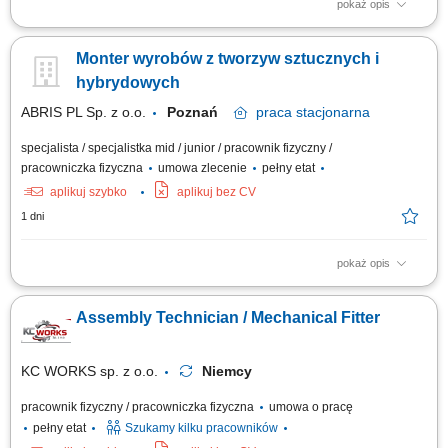
pokaż opis
Opis stanowiska Wykonywanie napraw oraz bieżącego serwisu systemów
szalunkowych. Przyjmowanie i wydawanie szalunków na potrzeby
Monter wyrobów z tworzyw sztucznych i
realizowanych budów. Kontrola techniczna oraz ilościowa elementów
wracających z placów budowy. Dbanie o właściwy stan techniczny
hybrydowych
sprzętu oraz jego przygotowanie...
ABRIS PL Sp. z o.o.
Poznań
praca
stacjonarna
specjalista / specjalistka mid / junior / pracownik fizyczny /
pracowniczka fizyczna
umowa zlecenie
pełny etat
aplikuj szybko
aplikuj bez CV
1 dni
pokaż opis
Zakres obowiązków Obróbka elementów kompozytowych zgodnie z
dokumentacją techniczną. Mechaniczne wycinanie kształtów z materiałów
Assembly Technician / Mechanical Fitter
kompozytowych. Obróbka ścierna powierzchni w celu uzyskania
wymaganej gładkości oraz zachowania tolerancji wymiarowych.
Wykonywanie otworów oraz frezowanie...
KC WORKS sp. z o.o.
Niemcy
pracownik fizyczny / pracowniczka fizyczna
umowa o pracę
pełny etat
Szukamy kilku pracowników