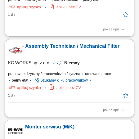
aplikuj szybko
aplikuj bez CV
1 dni
pokaż opis
Zakres obowiązków Obróbka elementów kompozytowych zgodnie z
dokumentacją techniczną. Mechaniczne wycinanie kształtów z
Assembly Technician / Mechanical Fitter
materiałów kompozytowych. Obróbka ścierna powierzchni w celu
uzyskania wymaganej gładkości oraz zachowania tolerancji
wymiarowych. Wykonywanie otworów oraz frezowanie...
KC WORKS sp. z o.o.
Niemcy
pracownik fizyczny / pracowniczka fizyczna
umowa o pracę
pełny etat
Szukamy kilku pracowników
aplikuj szybko
aplikuj bez CV
1 dni
pokaż opis
The position includes international assembly, installation, and service
assignments at customer sites, mainly within Europe. Responsibilities
Monter serwisu (M/K)
Mechanical assembly and installation of machines and industrial
equipment; Installation of mechanical components, steel structures,