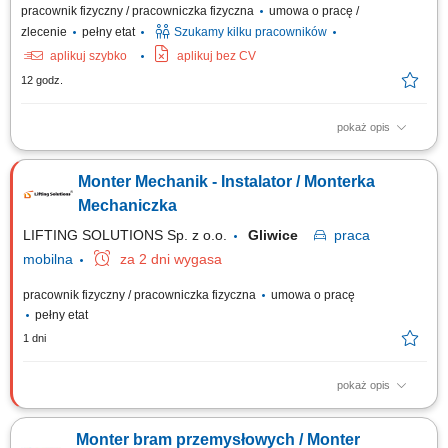
pracownik fizyczny / pracowniczka fizyczna
umowa o pracę /
zlecenie
pełny etat
Szukamy kilku pracowników
aplikuj szybko
aplikuj bez CV
12 godz.
pokaż opis
Montaż bram przemysłowych; Możliwość pracy na czas nieokreślony,
określony lub na zlecenie;
Monter Mechanik - Instalator / Monterka
Mechaniczka
LIFTING SOLUTIONS Sp. z o.o.
Gliwice
praca
mobilna
za 2 dni wygasa
pracownik fizyczny / pracowniczka fizyczna
umowa o pracę
pełny etat
1 dni
pokaż opis
Zadania Składanie zespołów maszynowych i stanowisk przemysłowych
zgodnie z dokumentacją projektową; Łączenie i integrowanie
Monter bram przemysłowych / Monter
zmontowanych modułów w gotowe linie oraz systemy technologiczne;