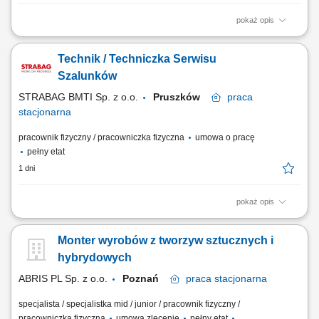
pokaż opis
Zakres obowiązków montaż bram przemysłowych, montaż systemów
wentylacyjnych, prace ślusarskie i montażowe, obsługa elektronarzędzi,
Technik / Techniczka Serwisu
praca zgodnie z dokumentacją techniczną, dbanie o jakość wykonania i
porządek na miejscu pracy.
Szalunków
STRABAG BMTI Sp. z o.o.
Pruszków
praca
stacjonarna
pracownik fizyczny / pracowniczka fizyczna
umowa o pracę
pełny etat
1 dni
pokaż opis
Opis stanowiska Wykonywanie napraw oraz bieżącego serwisu
systemów szalunkowych. Przyjmowanie i wydawanie szalunków na
Monter wyrobów z tworzyw sztucznych i
potrzeby realizowanych budów. Kontrola techniczna oraz ilościowa
elementów wracających z placów budowy. Dbanie o właściwy stan
hybrydowych
techniczny sprzętu oraz jego przygotowanie...
ABRIS PL Sp. z o.o.
Poznań
praca
stacjonarna
specjalista / specjalistka mid / junior / pracownik fizyczny /
pracowniczka fizyczna
umowa zlecenie
pełny etat