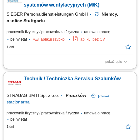
Weryfikacja poprawności montażu i eliminowanie bieżących
systemów wentylacyjnych (M/K)
niezgodności technicznych; Zapewnienie...
SIEGER Personaldienstleistungen GmbH
Niemcy,
okolice Stuttgartu
pracownik fizyczny / pracowniczka fizyczna
umowa o pracę
pełny etat
aplikuj szybko
aplikuj bez CV
1 dni
pokaż opis
Zakres obowiązków montaż bram przemysłowych, montaż systemów
wentylacyjnych, prace ślusarskie i montażowe, obsługa elektronarzędzi,
Technik / Techniczka Serwisu Szalunków
praca zgodnie z dokumentacją techniczną, dbanie o jakość wykonania i
porządek na miejscu pracy.
STRABAG BMTI Sp. z o.o.
Pruszków
praca
stacjonarna
pracownik fizyczny / pracowniczka fizyczna
umowa o pracę
pełny etat
1 dni