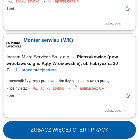
aplikuj szybko
aplikuj bez CV
1 dni
pokaż opis
The position includes international assembly, installation, and service
assignments at customer sites, mainly within Europe. Responsibilities
Monter serwisu (M/K)
Mechanical assembly and installation of machines and industrial
equipment; Installation of mechanical components, steel structures,
piping, fans, valves, and...
Ingram Micro Services Sp. z o.o.
Pietrzykowice (pow.
wrocławski, gm. Kąty Wrocławskie), ul. Fabryczna 20
C
praca
stacjonarna
pracownik fizyczny / pracowniczka fizyczna
umowa o pracę
pełny etat
aplikuj szybko
aplikuj bez CV
3 dni
pokaż opis
Do głównych zadań na stanowisku będzie należało: Naprawa urządzeń,
Diagnozowanie, kwalifikacja sprzętu elektronicznego i
elektrotechnicznego (duża różnorodność), Rozwiązywanie problemów
ZOBACZ WIĘCEJ OFERT PRACY
technicznych, Raportowanie pracy w systemie IT.