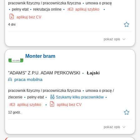
pracownik fizyczny / pracowniczka fizyczna
umowa o pracę
pełny etat
rekrutacja online
aplikuj szybko
aplikuj bez CV
4 dni
pokaż opis
Otrzymasz całkowitą stawkę brutto w wysokości 20,70 € za godzinę. Jej
wysokość zależy od stanowiska, na którym rozpoczniesz pracę. Kwota
Monter bram
ta obejmuje wynagrodzenie podstawowe w wysokości 18,00 € za
godzinę, powiększone o dodatek ADV, dodatek urlopowy oraz udział w
zyskach. W...
"ADAMS" Z.P.U. ADAM PERKOWSKI
Łajski
praca
mobilna
pracownik fizyczny / pracowniczka fizyczna
umowa o pracę /
zlecenie
pełny etat
Szukamy kilku pracowników
aplikuj szybko
aplikuj bez CV
12 godz.
pokaż opis
Montaż bram przemysłowych; Możliwość pracy na czas nieokreślony,
określony lub na zlecenie;