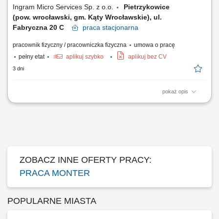
piping, fans, valves, and...
Ingram Micro Services Sp. z o.o.
Pietrzykowice
(pow. wrocławski, gm. Kąty Wrocławskie), ul.
Fabryczna 20 C
praca
stacjonarna
pracownik fizyczny / pracowniczka fizyczna
umowa o pracę
pełny etat
aplikuj szybko
aplikuj bez CV
3 dni
pokaż opis
Do głównych zadań na stanowisku będzie należało: Naprawa
urządzeń, Diagnozowanie, kwalifikacja sprzętu elektronicznego i
elektrotechnicznego (duża różnorodność), Rozwiązywanie problemów
technicznych, Raportowanie pracy w systemie IT.
ZOBACZ INNE OFERTY PRACY:
PRACA MONTER
POPULARNE MIASTA