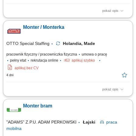
pokaż opis
Opis stanowiska: montaż i konfiguracja serwerów zgodnie z
dokumentacją techniczną oraz standardami jakości, składanie
Monter / Monterka
podzespołów komputerowych i przygotowywanie urządzeń do dalszej
dystrybucji, realizacja zadań produkcyjnych zgodnie z harmonogramem i
wymaganiami jakościowymi,...
OTTO Special Staffing
Holandia, Made
pracownik fizyczny / pracowniczka fizyczna
umowa o pracę
pełny etat
rekrutacja online
aplikuj szybko
aplikuj bez CV
4 dni
pokaż opis
Otrzymasz całkowitą stawkę brutto w wysokości 20,70 € za godzinę. Jej
wysokość zależy od stanowiska, na którym rozpoczniesz pracę. Kwota ta
Monter bram
obejmuje wynagrodzenie podstawowe w wysokości 18,00 € za godzinę,
powiększone o dodatek ADV, dodatek urlopowy oraz udział w zyskach.
W...
"ADAMS" Z.P.U. ADAM PERKOWSKI
Łajski
praca
mobilna