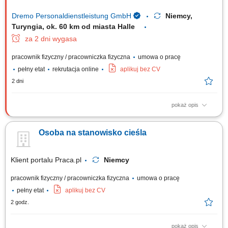
Dremo Personaldienstleistung GmbH
Niemcy,
Turyngia, ok. 60 km od miasta Halle
za 2 dni wygasa
pracownik fizyczny / pracowniczka fizyczna
umowa o pracę
pełny etat
rekrutacja online
aplikuj bez CV
2 dni
pokaż opis
Zakład produkcyjny specjalizujący się w stolarce drewnianej poszukuje
pracowników do produkcji i montażu okien, drzwi oraz mebli. Zakres
Osoba na stanowisko cieśla
obowiązków: Obróbka i przygotowanie elementów drewnianych do
montażu; Cięcie i szlifowanie komponentów; Montaż okien, drzwi i
elementów meblowych;...
Klient portalu Praca.pl
Niemcy
pracownik fizyczny / pracowniczka fizyczna
umowa o pracę
pełny etat
aplikuj bez CV
2 godz.
pokaż opis