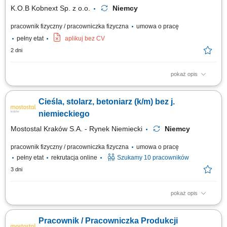
budowlaną.
K.O.B Kobnext Sp. z o.o.
Niemcy
pracownik fizyczny / pracowniczka fizyczna
umowa o pracę
pełny etat
aplikuj bez CV
2 dni
pokaż opis
Opis stanowiska: Wykonywanie prac w zakresie ciesielki systemowej;
Wykonywanie prac w zakresie ciesielki tradycyjnej; Pomoc w pracach
Cieśla, stolarz, betoniarz (k/m) bez j.
zbrojarskich i betoniarskich; Inne prace budowlane – pomocnicze;
niemieckiego
Mostostal Kraków S.A. - Rynek Niemiecki
Niemcy
pracownik fizyczny / pracowniczka fizyczna
umowa o pracę
pełny etat
rekrutacja online
Szukamy 10 pracowników
3 dni
pokaż opis
Zakres obowiązków Czyszczenie szalunku po rozformowaniu, Włożenie
zbrojenia do szalunku, Mocowanie akcesoriów - jeśli takie będą, Pomoc
Pracownik / Pracowniczka Produkcji
przy betonowaniu - wibrowanie, ściągnięcie beton.