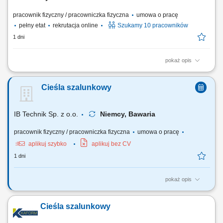
pracownik fizyczny / pracowniczka fizyczna
umowa o pracę
pełny etat
rekrutacja online
Szukamy 10 pracowników
1 dni
pokaż opis
Opis stanowiska: Przygotowywanie szalunków do kolejnego procesu
produkcyjnego. Umieszczanie zbrojenia oraz elementów montażowych
Cieśla szalunkowy
w formach. Wsparcie procesu betonowania, w tym zagęszczanie
mieszanki betonowej. Wyrównywanie powierzchni betonu oraz kontrola
jakości wykonanych elementów. Dbanie...
IB Technik Sp. z o.o.
Niemcy, Bawaria
pracownik fizyczny / pracowniczka fizyczna
umowa o pracę
aplikuj szybko
aplikuj bez CV
1 dni
pokaż opis
Zadania: Wykonywanie konstrukcji żelbetowych w stanach surowych
budowli. Praca z rysunkiem technicznym.
Cieśla szalunkowy