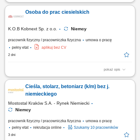
Zakres obowiązków: Realizacja prac szalunkowych przy ścianach,
stropach i słupach. Obsługa systemów szalunkowych oraz praca przy
Osoba do prac ciesielskich
montażu prefabrykatów betonowych. Wsparcie prac betonowych na
placu budowy. Wykonywanie zadań zgodnie z dokumentacją
techniczną i budowlaną.
K.O.B Kobnext Sp. z o.o.
Niemcy
pracownik fizyczny / pracowniczka fizyczna
umowa o pracę
pełny etat
aplikuj bez CV
2 dni
pokaż opis
Opis stanowiska: Wykonywanie prac w zakresie ciesielki systemowej;
Wykonywanie prac w zakresie ciesielki tradycyjnej; Pomoc w pracach
Cieśla, stolarz, betoniarz (k/m) bez j.
zbrojarskich i betoniarskich; Inne prace budowlane – pomocnicze;
niemieckiego
Mostostal Kraków S.A. - Rynek Niemiecki
Niemcy
pracownik fizyczny / pracowniczka fizyczna
umowa o pracę
pełny etat
rekrutacja online
Szukamy 10 pracowników
3 dni