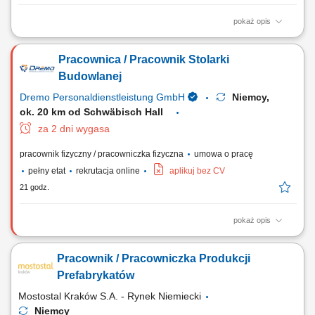
pokaż opis
Montaż nowoczesnych szalunków oraz systemów deskowań
budowlanych. Realizacja tradycyjnych konstrukcji z drewna na potrzeby
Pracownica / Pracownik Stolarki
budownictwa ogólnego. Współudział w procesach związanych z
przygotowywaniem zbrojeń i zalewaniem elementów betonem.
Budowlanej
Wykonywanie pozostałych nieskomplikowanych,...
Dremo Personaldienstleistung GmbH
Niemcy,
ok. 20 km od Schwäbisch Hall
za 2 dni wygasa
pracownik fizyczny / pracowniczka fizyczna
umowa o pracę
pełny etat
rekrutacja online
aplikuj bez CV
21 godz.
pokaż opis
Zakres obowiązków: Wykonywanie oraz montaż drewnianych schodów;
Składanie elementów stolarskich w warsztacie, m.in. ścian, drzwi, okien
Pracownik / Pracowniczka Produkcji
oraz okładzin; Montaż okien w przygotowanych konstrukcjach
ściennych; Obsługa maszyn i urządzeń stolarskich; Obróbka oraz
Prefabrykatów
wykańczanie powierzchni drewnianych;
Mostostal Kraków S.A. - Rynek Niemiecki
Niemcy