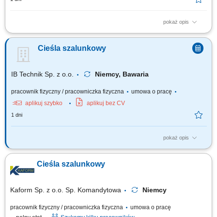
pokaż opis
Opis stanowiska: Przygotowywanie szalunków do kolejnego procesu
produkcyjnego. Umieszczanie zbrojenia oraz elementów montażowych w
Cieśla szalunkowy
formach. Wsparcie procesu betonowania, w tym zagęszczanie mieszanki
betonowej. Wyrównywanie powierzchni betonu oraz kontrola jakości
wykonanych elementów. Dbanie...
IB Technik Sp. z o.o.
Niemcy, Bawaria
pracownik fizyczny / pracowniczka fizyczna
umowa o pracę
aplikuj szybko
aplikuj bez CV
1 dni
pokaż opis
Zadania: Wykonywanie konstrukcji żelbetowych w stanach surowych
budowli. Praca z rysunkiem technicznym.
Cieśla szalunkowy
Kaform Sp. z o.o. Sp. Komandytowa
Niemcy
pracownik fizyczny / pracowniczka fizyczna
umowa o pracę