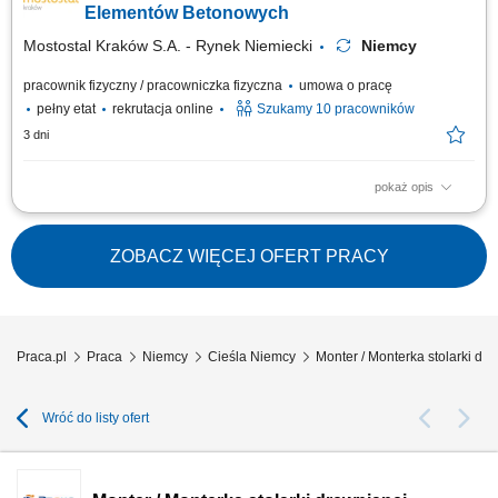
Elementów Betonowych
Mostostal Kraków S.A. - Rynek Niemiecki
Niemcy
pracownik fizyczny / pracowniczka fizyczna
umowa o pracę
pełny etat
rekrutacja online
Szukamy 10 pracowników
3 dni
pokaż opis
Opis stanowiska: Czyszczenie i przygotowywanie form do produkcji
prefabrykatów. Montaż zbrojenia oraz dodatkowych elementów zgodnie z
wymaganiami produkcji. Udział w procesie betonowania i obróbki
ZOBACZ WIĘCEJ OFERT PRACY
świeżego betonu. Kontrola jakości wykonywanych prac. Utrzymywanie
porządku oraz właściwe...
Praca.pl
Praca
Niemcy
Cieśla Niemcy
Monter / Monterka stolarki dr
Wróć do listy ofert