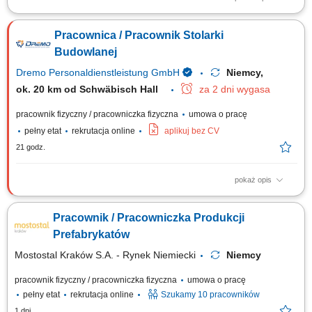
Montaż nowoczesnych szalunków oraz systemów deskowań
budowlanych. Realizacja tradycyjnych konstrukcji z drewna na potrzeby
Pracownica / Pracownik Stolarki
budownictwa ogólnego. Współudział w procesach związanych z
przygotowywaniem zbrojeń i zalewaniem elementów betonem.
Budowlanej
Wykonywanie pozostałych nieskomplikowanych,...
Dremo Personaldienstleistung GmbH
Niemcy,
ok. 20 km od Schwäbisch Hall
za 2 dni wygasa
pracownik fizyczny / pracowniczka fizyczna
umowa o pracę
pełny etat
rekrutacja online
aplikuj bez CV
21 godz.
pokaż opis
Zakres obowiązków: Wykonywanie oraz montaż drewnianych schodów;
Składanie elementów stolarskich w warsztacie, m.in. ścian, drzwi, okien
Pracownik / Pracowniczka Produkcji
oraz okładzin; Montaż okien w przygotowanych konstrukcjach ściennych;
Obsługa maszyn i urządzeń stolarskich; Obróbka oraz wykańczanie
Prefabrykatów
powierzchni drewnianych;
Mostostal Kraków S.A. - Rynek Niemiecki
Niemcy
pracownik fizyczny / pracowniczka fizyczna
umowa o pracę
pełny etat
rekrutacja online
Szukamy 10 pracowników
1 dni