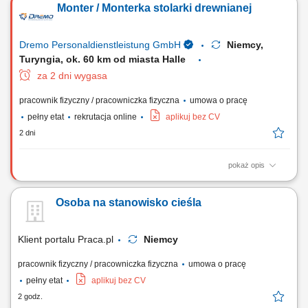
Monter / Monterka stolarki drewnianej
Dremo Personaldienstleistung GmbH
Niemcy,
Turyngia, ok. 60 km od miasta Halle
za 2 dni wygasa
pracownik fizyczny / pracowniczka fizyczna
umowa o pracę
pełny etat
rekrutacja online
aplikuj bez CV
2 dni
pokaż opis
Zakład produkcyjny specjalizujący się w stolarce drewnianej poszukuje
pracowników do produkcji i montażu okien, drzwi oraz mebli. Zakres
Osoba na stanowisko cieśla
obowiązków: Obróbka i przygotowanie elementów drewnianych do
montażu; Cięcie i szlifowanie komponentów; Montaż okien, drzwi i
elementów meblowych;...
Klient portalu Praca.pl
Niemcy
pracownik fizyczny / pracowniczka fizyczna
umowa o pracę
pełny etat
aplikuj bez CV
2 godz.