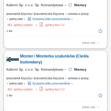
Kaform Sp. z o.o. Sp. Komandytowa
Niemcy
pracownik fizyczny / pracowniczka fizyczna
umowa o pracę
pełny etat
Szukamy kilku pracowników
aplikuj szybko
aplikuj bez CV
1 dni
pokaż opis
Opis stanowiska: Szalowanie: ścian, stropów, słupów - praca
samodzielna i w zespołach; Praca z systemami szalunkowymi; Montaż
Monter / Monterka szalunków (Cieśla
prefabrykatów betonowych; Betonowanie;
budowlany)
Kaform Sp. z o.o. Sp. Komandytowa
Niemcy
pracownik fizyczny / pracowniczka fizyczna
umowa o pracę
pełny etat
Szukamy kilku pracowników
aplikuj szybko
aplikuj bez CV
1 dni
pokaż opis