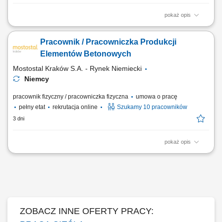
pokaż opis
Zakres obowiązków Czyszczenie szalunku po rozformowaniu, Włożenie
zbrojenia do szalunku, Mocowanie akcesoriów - jeśli takie będą, Pomoc
Pracownik / Pracowniczka Produkcji
przy betonowaniu - wibrowanie, ściągnięcie beton.
Elementów Betonowych
Mostostal Kraków S.A. - Rynek Niemiecki
Niemcy
pracownik fizyczny / pracowniczka fizyczna
umowa o pracę
pełny etat
rekrutacja online
Szukamy 10 pracowników
3 dni
pokaż opis
Opis stanowiska: Czyszczenie i przygotowywanie form do produkcji
prefabrykatów. Montaż zbrojenia oraz dodatkowych elementów zgodnie
z wymaganiami produkcji. Udział w procesie betonowania i obróbki
świeżego betonu. Kontrola jakości wykonywanych prac. Utrzymywanie
porządku oraz właściwe...
ZOBACZ INNE OFERTY PRACY: