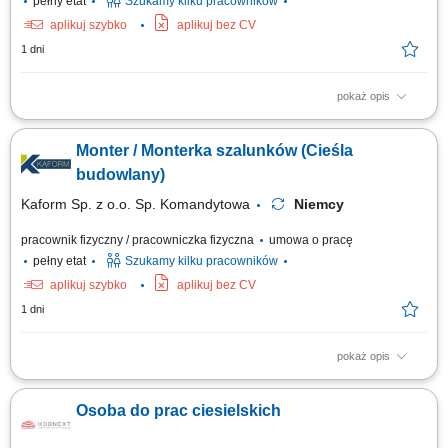
pełny etat
Szukamy kilku pracowników
aplikuj szybko
aplikuj bez CV
1 dni
pokaż opis
Opis stanowiska: Szalowanie: ścian, stropów, słupów - praca samodzielna
i w zespołach; Praca z systemami szalunkowymi; Montaż prefabrykatów
Monter / Monterka szalunków (Cieśla
betonowych; Betonowanie;
budowlany)
Kaform Sp. z o.o. Sp. Komandytowa
Niemcy
pracownik fizyczny / pracowniczka fizyczna
umowa o pracę
pełny etat
Szukamy kilku pracowników
aplikuj szybko
aplikuj bez CV
1 dni
pokaż opis
Zakres obowiązków: Realizacja prac szalunkowych przy ścianach,
stropach i słupach. Obsługa systemów szalunkowych oraz praca przy
Osoba do prac ciesielskich
montażu prefabrykatów betonowych. Wsparcie prac betonowych na placu
budowy. Wykonywanie zadań zgodnie z dokumentacją techniczną i