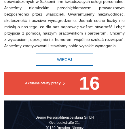
doświadczonych w Saksonii firm świadczących usługi personalne.
Jesteśmy niemieckim przedsiębiorstwem prowadzonym
bezpośrednio przez właścicieli. Gwarantujemy niezawodność,
skuteczność i uczciwe wynagrodzenie. Jednak suche liczby nie
mówią o nas tego, co dla nas naprawdę ważne: otwartość i chęć
przyjścia z pomocą naszym pracownikom i partnerom. Chcemy
z wyczuciem, uprzejmie i z humorem wspólnie szukać rozwiązań.
Jesteśmy zmotywowani i stawiamy sobie wysokie wymagania.
WIĘCEJ
16
Aktualne oferty pracy
Dremo Personaldienstleistung GmbH
Overbeckstraße 21,
01139 Dresden, Niemcy