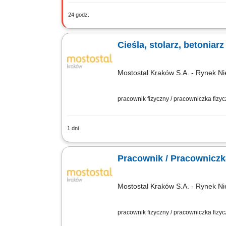
24 godz.
Zakład produkcyjny specjalizujący się
przygotowanie elementów drewnianych 
Cieśla, stolarz, betoniarz
Mostostal Kraków S.A. - Rynek Ni
pracownik fizyczny / pracowniczka fizy
1 dni
Zakres obowiązków Czyszczenie szalunk
betonowaniu - wibrowanie, ściągnięcie
Pracownik / Pracownicz
Mostostal Kraków S.A. - Rynek Ni
pracownik fizyczny / pracowniczka fizy