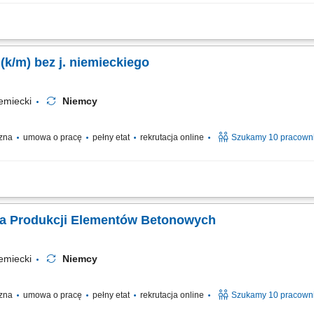
 w stolarce drewnianej poszukuje pracowników do produkcji i montażu okien, drzwi
do montażu; Cięcie i szlifowanie komponentów; Montaż okien, drzwi i elementów 
 (k/m) bez j. niemieckiego
emiecki
Niemcy
czna
umowa o pracę
pełny etat
rekrutacja online
Szukamy 10 pracown
u po rozformowaniu, Włożenie zbrojenia do szalunku, Mocowanie akcesoriów - je
 beton.
ka Produkcji Elementów Betonowych
emiecki
Niemcy
czna
umowa o pracę
pełny etat
rekrutacja online
Szukamy 10 pracown