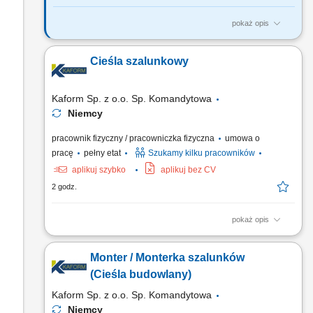
pokaż opis
Zadania: Wykonywanie konstrukcji żelbetowych w stanach
surowych budowli. Praca z rysunkiem technicznym.
Cieśla szalunkowy
Kaform Sp. z o.o. Sp. Komandytowa
Niemcy
pracownik fizyczny / pracowniczka fizyczna
umowa o
pracę
pełny etat
Szukamy kilku pracowników
aplikuj szybko
aplikuj bez CV
2 godz.
pokaż opis
Opis stanowiska: Szalowanie: ścian, stropów, słupów - praca
samodzielna i w zespołach; Praca z systemami szalunkowymi;
Monter / Monterka szalunków
Montaż prefabrykatów betonowych; Betonowanie;
(Cieśla budowlany)
Kaform Sp. z o.o. Sp. Komandytowa
Niemcy