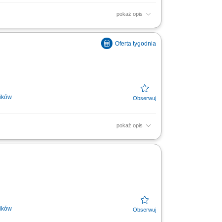
pokaż opis
 oraz mebli. Zakres obowiązków: Obróbka i
meblowych;...
ików
pokaż opis
śli takie będą, Pomoc przy
ików