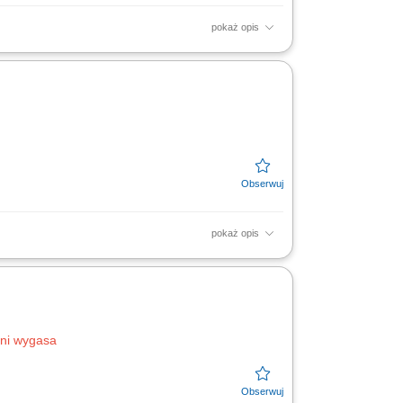
pokaż opis
elementów zgodnie z wymaganiami produkcji.
oraz właściwe...
pokaż opis
 technicznej. Start: luty 2026;
dni wygasa