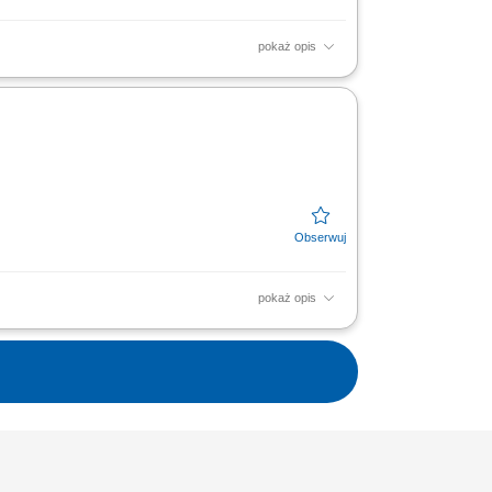
pokaż opis
 ścian, drzwi, okien oraz okładzin; Montaż
wierzchni drewnianych;
pokaż opis
 prac murarskich przy budowie ścian i
rygadą przy wykonywaniu...