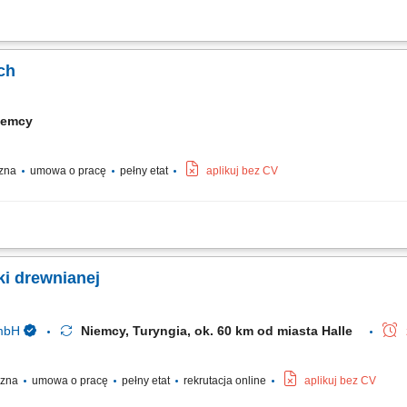
alunkowych przy ścianach, stropach i słupach. Obsługa systemów szalunkowych o
 na placu budowy. Wykonywanie zadań zgodnie z dokumentacją techniczną i bud
ch
iemcy
czna
umowa o pracę
pełny etat
aplikuj bez CV
kresie ciesielki systemowej; Wykonywanie prac w zakresie ciesielki tradycyjnej; 
ki drewnianej
GmbH
Niemcy, Turyngia, ok. 60 km od miasta Halle
yczna
umowa o pracę
pełny etat
rekrutacja online
aplikuj bez CV