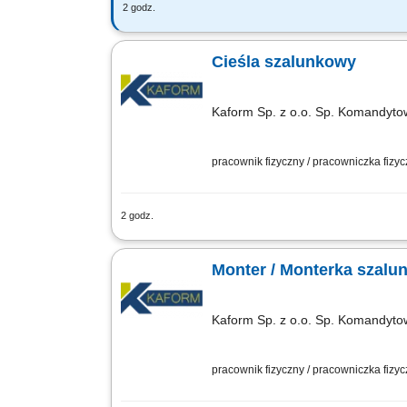
2 godz.
Zadania: Wykonywanie konstrukcji żel
Cieśla szalunkowy
Kaform Sp. z o.o. Sp. Komandyt
pracownik fizyczny / pracowniczka fizy
2 godz.
Opis stanowiska: Szalowanie: ścian, s
Betonowanie;
Monter / Monterka szalu
Kaform Sp. z o.o. Sp. Komandyt
pracownik fizyczny / pracowniczka fizy