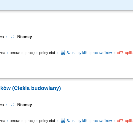
betowych w stanach surowych budowli. Praca z rysunkiem technicznym.
owa
Niemcy
czna
umowa o pracę
pełny etat
Szukamy kilku pracowników
apli
tropów, słupów - praca samodzielna i w zespołach; Praca z systemami szalunkowy
nków (Cieśla budowlany)
owa
Niemcy
czna
umowa o pracę
pełny etat
Szukamy kilku pracowników
apli