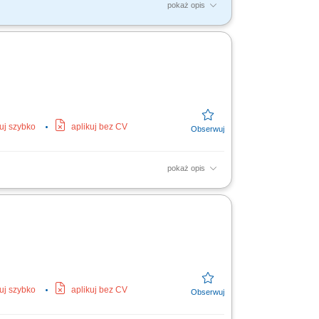
pokaż opis
kuj szybko
aplikuj bez CV
pokaż opis
mi; Montaż prefabrykatów betonowych;
kuj szybko
aplikuj bez CV