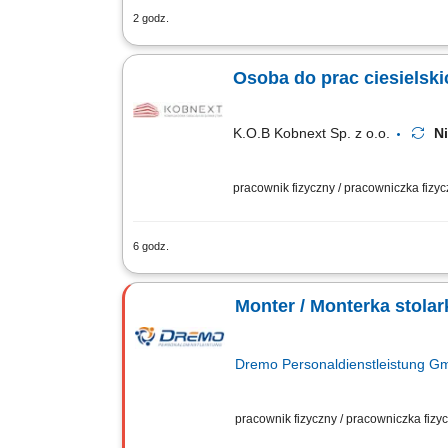
2 godz.
Zakres obowiązków: Realizacja prac sz
betonowych. Wsparcie prac betonowych
Osoba do prac ciesielski
K.O.B Kobnext Sp. z o.o.
N
pracownik fizyczny / pracowniczka fizy
6 godz.
Opis stanowiska: Wykonywanie prac w za
Inne prace budowlane – pomocnicze;
Monter / Monterka stolar
Dremo Personaldienstleistung 
pracownik fizyczny / pracowniczka fiz