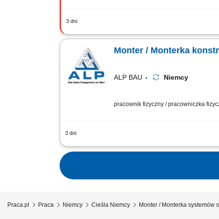
3 dni
Zakres obowiązków: Wykonywanie oraz m
okien w przygotowanych konstrukcjach
Monter / Monterka konst
ALP BAU
Niemcy
pracownik fizyczny / pracowniczka fizy
3 dni
Opis stanowiska przygotowywanie i skł
elementów konstrukcyjnych; dbanie o 
Praca.pl
Praca
Niemcy
Cieśla Niemcy
Monter / Monterka systemów 