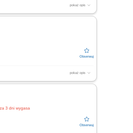
pokaż opis
raz praca przy montażu prefabrykatów
owlaną.
pokaż opis
Pomoc w pracach zbrojarskich i betoniarskich;
za 3 dni wygasa