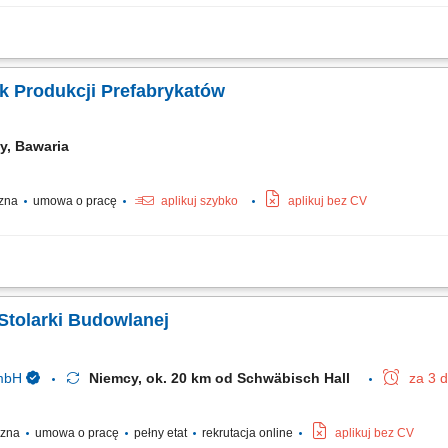
towywanie form do produkcji prefabrykatów. Montaż zbrojenia oraz dodatkowych 
ki świeżego betonu. Kontrola jakości wykonywanych prac. Utrzymywanie porządku 
k Produkcji Prefabrykatów
y, Bawaria
czna
umowa o pracę
aplikuj szybko
aplikuj bez CV
h budowli z prefabrykatów żelbetowych. Analiza i wdrażanie założeń z dokumentacji
Stolarki Budowlanej
GmbH
Niemcy, ok. 20 km od Schwäbisch Hall
za 3 
yczna
umowa o pracę
pełny etat
rekrutacja online
aplikuj bez CV