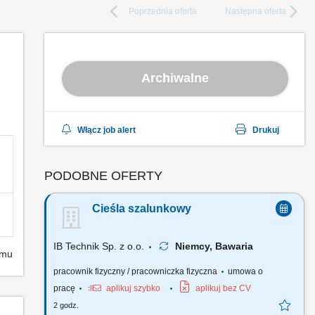
Poprzednia
oferta
Następna
oferta
Archiwalne
Włącz job alert
Drukuj
PODOBNE OFERTY
Cieśla szalunkowy
IB Technik Sp. z o.o.
Niemcy, Bawaria
emu
pracownik fizyczny / pracowniczka fizyczna
umowa o
pracę
aplikuj szybko
aplikuj bez CV
2 godz.