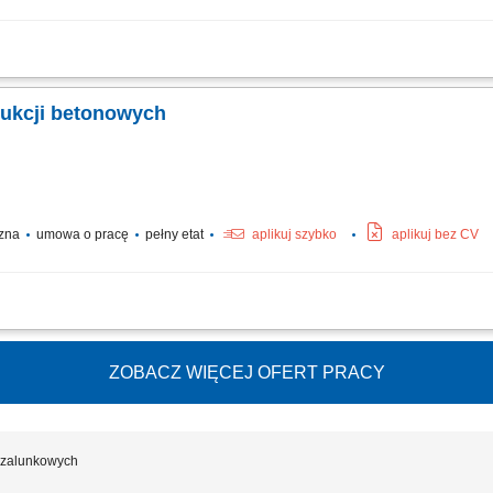
ontaż drewnianych schodów; Składanie elementów stolarskich w warsztacie, m.in.
 ściennych; Obsługa maszyn i urządzeń stolarskich; Obróbka oraz wykańczanie po
rukcji betonowych
czna
umowa o pracę
pełny etat
aplikuj szybko
aplikuj bez CV
adanie szalunków z wykorzystaniem popularnych systemów budowlanych; realizacja
właściwe przygotowanie stanowiska pracy i zachowanie zasad BHP; współpraca z b
ZOBACZ WIĘCEJ OFERT PRACY
szalunkowych