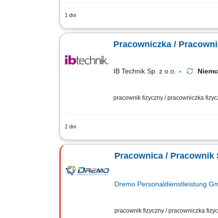
1 dni
Opis stanowiska: Czyszczenie i przygo
Udział w procesie betonowania i obrób
Pracowniczka / Pracowni
IB Technik Sp. z o.o.
Niemc
pracownik fizyczny / pracowniczka fizy
2 dni
Zakres prac: Realizacja stanów surowyc
Pracownica / Pracownik 
Dremo Personaldienstleistung 
pracownik fizyczny / pracowniczka fiz