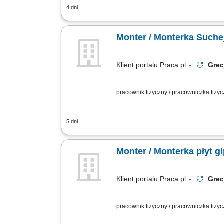
4 dni
Realizacja prac montażowych przy wzn
gipsowymi oraz wykonywanie pełnej obró
Monter / Monterka Such
Klient portalu Praca.pl
Gre
pracownik fizyczny / pracowniczka fizy
5 dni
Kompleksowe wdrożenie systemów such
konstrukcyjnych. Prawidłowe przygotow
Monter / Monterka płyt 
Klient portalu Praca.pl
Gre
pracownik fizyczny / pracowniczka fizy