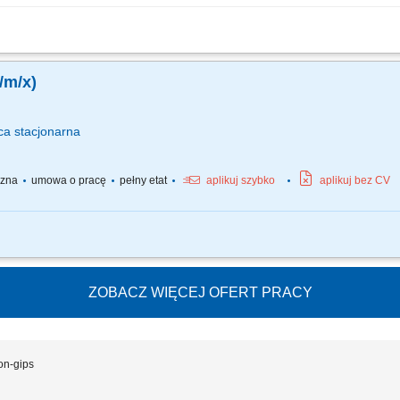
i podczas prac przy budowie i modernizacji oświetlenia ulicznego; Wykonywanie 
ładaniu i montażu instalacji kablowych w terenie; Realizacja prac na terenie Warsz
/m/x)
ca
stacjonarna
yczna
umowa o pracę
pełny etat
aplikuj szybko
aplikuj bez CV
anizacji zaplecza budowy oraz przestrzeni przeznaczonej pod zakład prefabrykac
h z tworzeniem infrastruktury zaplecza. Codzienna kontrola oznakowania terenu b
ZOBACZ WIĘCEJ OFERT PRACY
on-gips