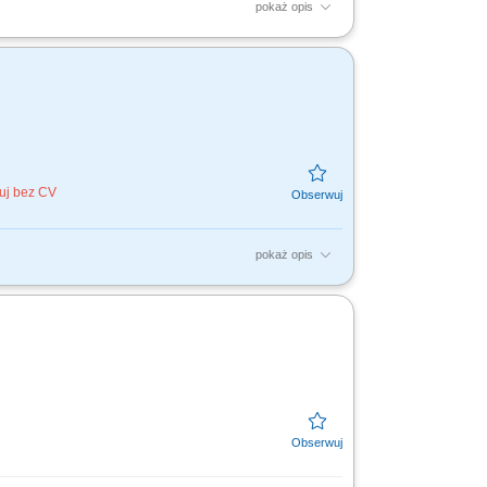
pokaż opis
cji pod systemy suchej zabudowy;
ycji – budowa...
kuj bez CV
pokaż opis
ie; Praca przy budowie 55-kondygnacyjnego