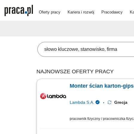
Oferty pracy
Kariera i rozwój
Pracodawcy
Ka
NAJNOWSZE OFERTY PRACY
Monter ścian karton-gips 
Lambda S.A.
Grecja
pracownik fizyczny / pracowniczka fizy