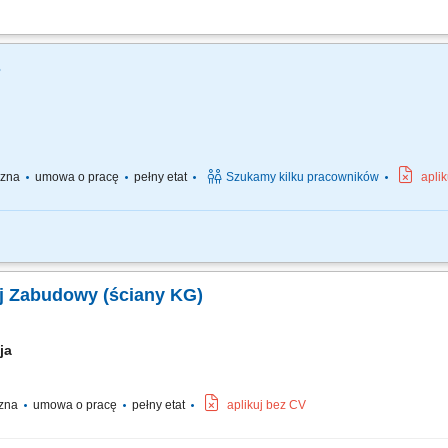
 sufitów oraz innych zabudów z płyt gipsowo-kartonowych; Wykonywanie konstruk
anie powierzchni do dalszych prac wykończeniowych; Prace przy realizacji inwest
s
yczna
umowa o pracę
pełny etat
Szukamy kilku pracowników
apli
ukcji ścian i sufitów oraz płyt kartonowo – gipsowych; Szpachlowanie, gipsowan
j Zabudowy (ściany KG)
cja
czna
umowa o pracę
pełny etat
aplikuj bez CV