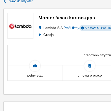
Wróć do listy ofert
Monter ścian karton-gips
Lambda S.A.
Profil firmy
SPRAWDZONA FI
Grecja
pracownik fizyczn
pełny etat
umowa o pracę