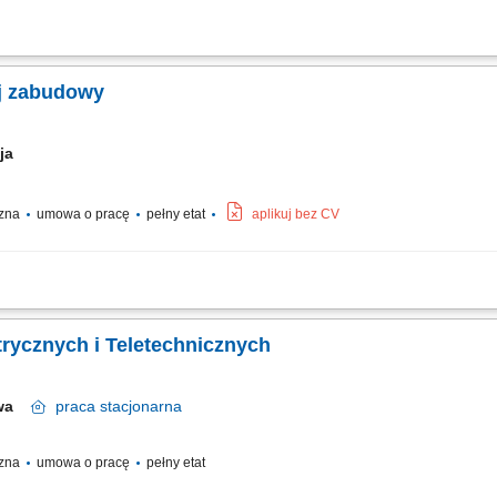
płyt gipsowo-kartonowych, wykonywanie konstrukcji pod systemy suchej zabudowy,
niowych, szpachlowanie łączeń i wykańczanie powierzchni, realizacja prac przy b
ej zabudowy
cja
czna
umowa o pracę
pełny etat
aplikuj bez CV
e oraz sufity podwieszane. Mocowanie płyt gipsowo-kartonowych zgodnie z projek
zchni.
ktrycznych i Teletechnicznych
awa
praca
stacjonarna
czna
umowa o pracę
pełny etat