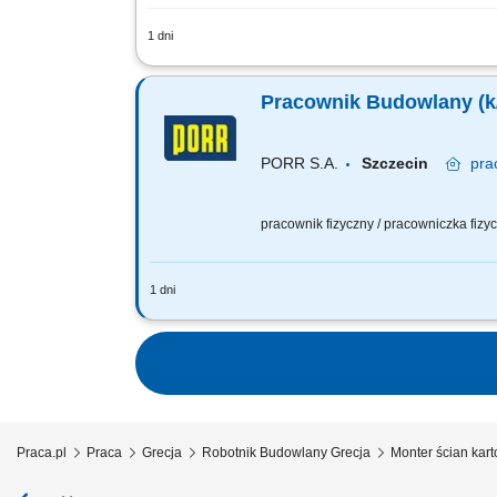
1 dni
Zakres obowiązków: Obsługa minikopark
elektroenergetycznymi; Wsparcie przy uk
Pracownik Budowlany (k
PORR S.A.
Szczecin
pra
pracownik fizyczny / pracowniczka fiz
1 dni
Zadania: Udział w przygotowaniu i org
technicznych i porządkowych związanyc
Praca.pl
Praca
Grecja
Robotnik Budowlany Grecja
Monter ścian kart