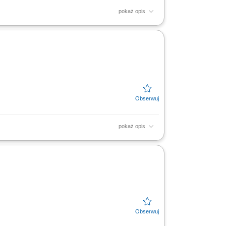
pokaż opis
 montaż płyt G-K oraz przygotowanie
udowie...
pokaż opis
tem. Wykonywanie prac wykończeniowych, w