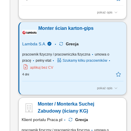
pokaż opis
Twój zakres obowiązków: Montaż ścian, sufitów oraz innych
zabudów z płyt gipsowo-kartonowych; Wykonywanie
Monter ścian karton-gips
konstrukcji pod systemy suchej zabudowy; Szpachlowanie
połączeń oraz przygotowanie powierzchni do dalszych prac
wykończeniowych; Prace przy realizacji inwestycji – budowa...
Lambda S.A.
Grecja
pracownik fizyczny / pracowniczka fizyczna
umowa o
pracę
pełny etat
Szukamy kilku pracowników
aplikuj bez CV
4 dni
pokaż opis
Twój zakres obowiązków: Montaż konstrukcji ścian i sufitów
oraz płyt kartonowo – gipsowych; Szpachlowanie, gipsowanie;
Monter / Monterka Suchej
Praca przy budowie 55-kondygnacyjnego apartamentowca;
Zabudowy (ściany KG)
Klient portalu Praca.pl
Grecja
pracownik fizyczny / pracowniczka fizyczna
umowa o