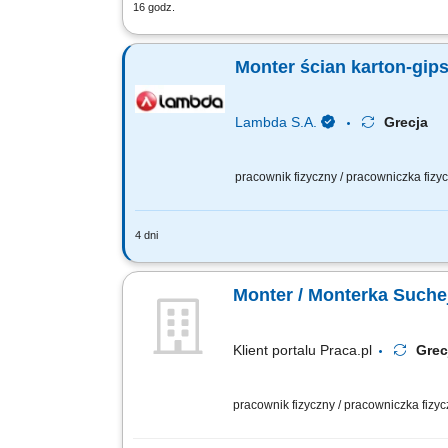
16 godz.
Twój zakres obowiązków: Montaż ścian,
Szpachlowanie połączeń oraz przygotow
Monter ścian karton-gip
Lambda S.A.
Grecja
pracownik fizyczny / pracowniczka fiz
4 dni
Twój zakres obowiązków: Montaż konstr
apartamentowca;
Monter / Monterka Suche
Klient portalu Praca.pl
Gre
pracownik fizyczny / pracowniczka fizy