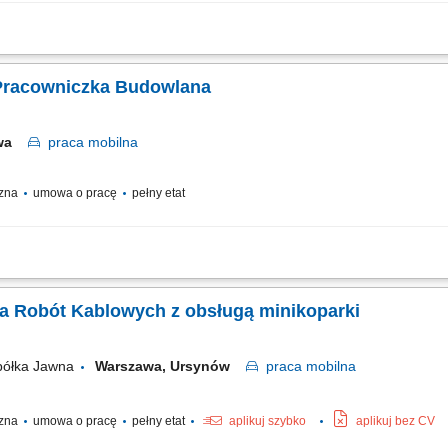
 teletechnicznych na budowach. Realizacja pomiarów oraz diagnostyka instalacji e
Wykonywanie prac serwisowych oraz przeglądów technicznych. Współpraca z zespo
Pracowniczka Budowlana
awa
praca
mobilna
czna
umowa o pracę
pełny etat
y realizacji inwestycji. Udział w robotach ciesielskich, zbrojarskich, murarskic
anych. Realizacja zadań zgodnie z wytycznymi przełożonego oraz zasadami bez
a Robót Kablowych z obsługą minikoparki
półka Jawna
Warszawa, Ursynów
praca
mobilna
czna
umowa o pracę
pełny etat
aplikuj szybko
aplikuj bez CV