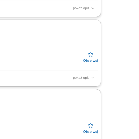
pokaż opis
lektrycznych. Usuwanie awarii i bieżąca
łem serwisu oraz...
pokaż opis
h oraz wykończeniowych. Usuwanie usterek i
pieczeństwa.