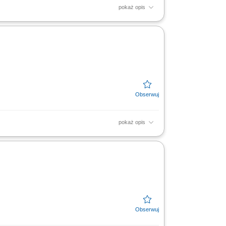
pokaż opis
o wieżowca. Okładanie stelaży płytami
połączeń na...
pokaż opis
 oraz niestandardowych elementów
gipsowo-kartonowe. Precyzyjne...