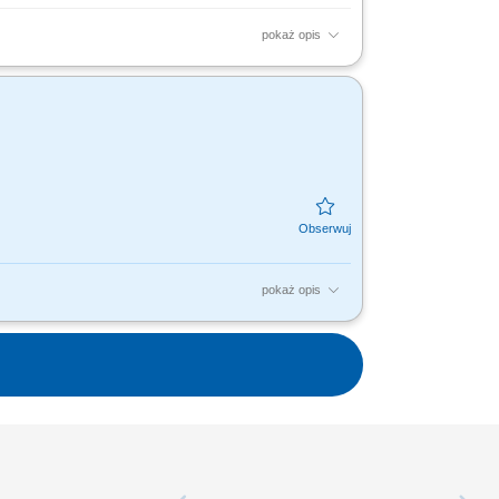
pokaż opis
robót kablowych związanych z liniami
awy i okolic (bez...
pokaż opis
ji. Wykonywanie prac montażowych,
udowy, bieżące uzupełnianie...