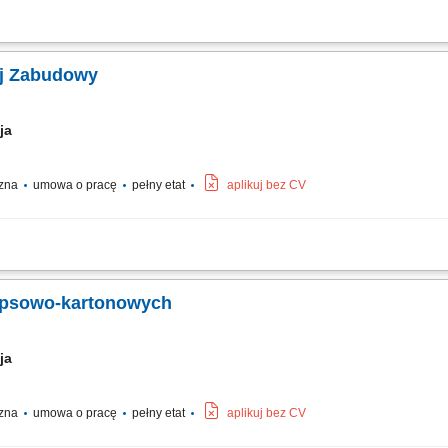
oszeniu przegród pionowych i poziomych z systemów K-G na terenie nowoczesneg
bki gipsiarskiej i wykończeniowej. Zapewnienie należytej jakości szpachlowania 
ej Zabudowy
cja
czna
umowa o pracę
pełny etat
aplikuj bez CV
ej zabudowy poprzez sprawny montaż ścian działowych, sufitów podwieszanych
ywanie i montowanie profili oraz stelaży metalowych stanowiących bazę pod płyty 
gipsowo-kartonowych
cja
czna
umowa o pracę
pełny etat
aplikuj bez CV