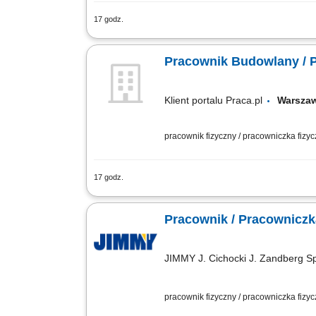
17 godz.
Wykonywanie instalacji elektrycznych i
konserwacja systemów elektrycznych. 
Pracownik Budowlany / 
Klient portalu Praca.pl
Warsz
pracownik fizyczny / pracowniczka fizy
17 godz.
Wykonywanie prac ogólnobudowlanych prz
wykonywanie bieżących napraw budowl
Pracownik / Pracowniczk
JIMMY J. Cichocki J. Zandberg S
pracownik fizyczny / pracowniczka fizy