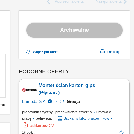
Poprzednia
oferta
Następna
oferta
Archiwalne
Włącz job alert
Drukuj
PODOBNE OFERTY
Monter ścian karton-gips
(Płyciarz)
Lambda S.A.
Grecja
emu
pracownik fizyczny / pracowniczka fizyczna
umowa o
pracę
pełny etat
Szukamy kilku pracowników
aplikuj bez CV
16 godz.