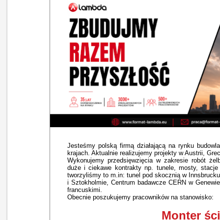
Jesteśmy polską firmą działającą na rynku budowl
krajach. Aktualnie realizujemy projekty w Austrii, Gre
Wykonujemy przedsięwzięcia w zakresie robót żel
duże i ciekawe kontrakty np. tunele, mosty, stacje
tworzyliśmy to m.in: tunel pod skocznią w Innsbruck
i Sztokholmie, Centrum badawcze CERN w Genewie, l
francuskimi.
Obecnie poszukujemy pracowników na stanowisko:
Monter śc