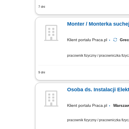
7 dni
montaż ścian, sufitów oraz zabudów z 
powierzchni do dalszych prac wykończe
Monter / Monterka such
Klient portalu Praca.pl
Gre
pracownik fizyczny / pracowniczka fizy
9 dni
Instalacja stelaży pod ściany działow
tym szpachlowania i gipsowania powier
Osoba ds. Instalacji Ele
Klient portalu Praca.pl
Warsz
pracownik fizyczny / pracowniczka fizy