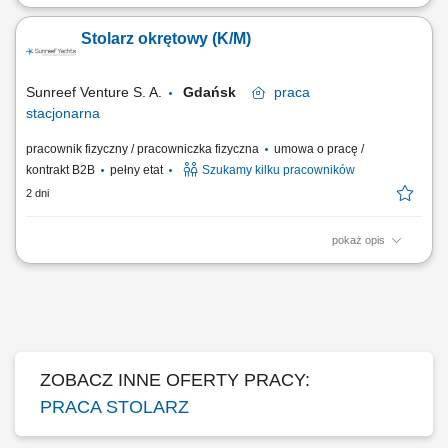
Profesjonalna obróbka materiałów drzewnych, w tym precyzyjne
docinanie płyt oraz blatów przy użyciu piły formatowej i elektronarzędzi.
Stolarz okrętowy (K/M)
Kompleksowe doradztwo techniczne oraz aktywna sprzedaż
asortymentu i usług dodatkowych. Budowanie pozytywnych
doświadczeń zakupowych poprzez dobór...
Sunreef Venture S. A.
Gdańsk
praca
stacjonarna
pracownik fizyczny / pracowniczka fizyczna
umowa o pracę /
kontrakt B2B
pełny etat
Szukamy kilku pracowników
2 dni
pokaż opis
Zakres obowiązków: Prefabrykacja i montaż zabudowy meblowej oraz
wykończeń wnętrz jachtów. Obróbka drewna, sklejki, fornirów i
materiałów drewnopochodnych. Montaż ścian, podłóg, sufitów oraz
elementów wyposażenia kabin. Praca na podstawie dokumentacji
technicznej i rysunku...
ZOBACZ INNE OFERTY PRACY:
PRACA STOLARZ