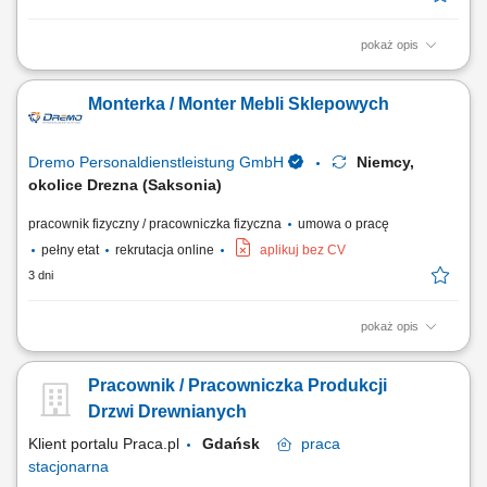
pokaż opis
Obowiązki: Cięcie elementów ram oraz płyt według wytycznych;
Szlifowanie, obróbka i renowacja powierzchni drewnianych; Montaż
Monterka / Monter Mebli Sklepowych
elementów oraz składanie konstrukcji; Naprawa i konserwacja okien,
drzwi oraz mebli; Montaż okuć do okien i drzwi oraz ich wymiana;
Kontrola jakości oraz obróbka...
Dremo Personaldienstleistung GmbH
Niemcy,
okolice Drezna (Saksonia)
pracownik fizyczny / pracowniczka fizyczna
umowa o pracę
pełny etat
rekrutacja online
aplikuj bez CV
3 dni
pokaż opis
Twoje zadania: Produkcja i montaż wyposażenia dla sklepów oraz
przestrzeni handlowych; Organizacja pracy od etapu cięcia materiałów
Pracownik / Pracowniczka Produkcji
po końcowy montaż; Wykonywanie elementów stolarskich zgodnie z
rysunkiem technicznym; Obsługa nowoczesnych urządzeń i maszyn do
Drzwi Drewnianych
obróbki drewna; Dbanie o...
Klient portalu Praca.pl
Gdańsk
praca
stacjonarna