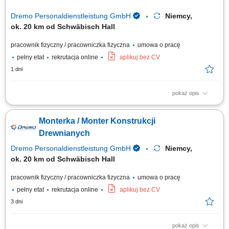
Dremo Personaldienstleistung GmbH
Niemcy,
ok. 20 km od Schwäbisch Hall
pracownik fizyczny / pracowniczka fizyczna
umowa o pracę
pełny etat
rekrutacja online
aplikuj bez CV
1 dni
pokaż opis
Obowiązki: wykonywanie drewnianych schodów; montaż elementów w
warsztacie (schody, ściany, okna, drzwi, okładziny ścienne itp.) osadzanie
Monterka / Monter Konstrukcji
okien w gotowych elementach ściennych; obsługa maszyn; obróbka i
wykończenie powierzchni drewnianych; Wymagania: wykształcenie
Drewnianych
zawodowe lub...
Dremo Personaldienstleistung GmbH
Niemcy,
ok. 20 km od Schwäbisch Hall
pracownik fizyczny / pracowniczka fizyczna
umowa o pracę
pełny etat
rekrutacja online
aplikuj bez CV
3 dni
pokaż opis