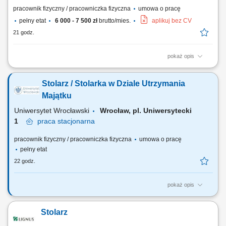
pracownik fizyczny / pracowniczka fizyczna
umowa o pracę
pełny etat
6 000 - 7 500 zł
brutto/mies.
aplikuj bez CV
21 godz.
pokaż opis
Produkcja elementów drewnianych wykorzystywanych do wykonania
drzwi. Szlifowanie, cięcie, klejenie oraz wykańczanie elementów z
Stolarz / Stolarka w Dziale Utrzymania
drewna. Obsługa maszyn produkcyjnych i narzędzi stolarskich. Kontrola
jakości oraz pakowanie gotowych produktów. Dbanie o porządek i
Majątku
bezpieczeństwo na stanowisku pracy.
Uniwersytet Wrocławski
Wrocław, pl. Uniwersytecki
1
praca
stacjonarna
pracownik fizyczny / pracowniczka fizyczna
umowa o pracę
pełny etat
22 godz.
pokaż opis
Główne obowiązki Wykonywanie prac stolarskich oraz prowadzenie
przeglądów konserwacyjnych budynków na wyznaczonym rejonie.
Stolarz
Usuwanie awarii stolarskich. Wykonywanie poleceń służbowych w
ramach swoich obowiązków. Pobieranie z magazynu i rozliczanie