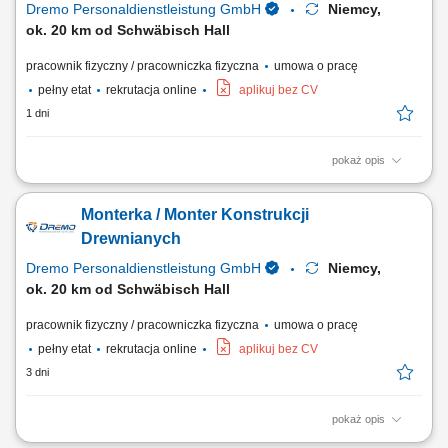
Dremo Personaldienstleistung GmbH
Niemcy,
ok. 20 km od Schwäbisch Hall
pracownik fizyczny / pracowniczka fizyczna
umowa o pracę
pełny etat
rekrutacja online
aplikuj bez CV
1 dni
pokaż opis
Obowiązki: wykonywanie drewnianych schodów; montaż elementów w
warsztacie (schody, ściany, okna, drzwi, okładziny ścienne itp.)
Monterka / Monter Konstrukcji
osadzanie okien w gotowych elementach ściennych; obsługa maszyn;
obróbka i wykończenie powierzchni drewnianych; Wymagania:
Drewnianych
wykształcenie zawodowe lub...
Dremo Personaldienstleistung GmbH
Niemcy,
ok. 20 km od Schwäbisch Hall
pracownik fizyczny / pracowniczka fizyczna
umowa o pracę
pełny etat
rekrutacja online
aplikuj bez CV
3 dni
pokaż opis
Twoje zadania: Produkcja i montaż schodów drewnianych;