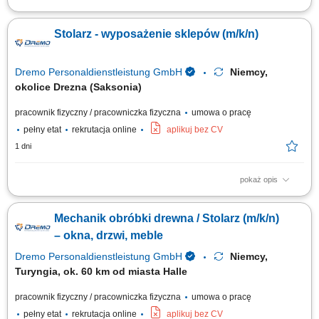
Twoje zadania: Produkcja i montaż schodów drewnianych;
Przygotowywanie i składanie elementów stolarki budowlanej; Montaż
Stolarz - wyposażenie sklepów (m/k/n)
okien, drzwi oraz drewnianych elementów wykończeniowych; Obsługa
urządzeń wykorzystywanych przy obróbce drewna; Szlifowanie,
wykańczanie i kontrola jakości gotowych elementów;
Dremo Personaldienstleistung GmbH
Niemcy,
okolice Drezna (Saksonia)
pracownik fizyczny / pracowniczka fizyczna
umowa o pracę
pełny etat
rekrutacja online
aplikuj bez CV
1 dni
pokaż opis
Obowiązki: Przygotowywanie i organizacja procesów pracy – od cięcia po
finalny montaż; Wykonywanie wyposażenia sklepów zgodnie z
Mechanik obróbki drewna / Stolarz (m/k/n)
wytycznymi i rysunkiem technicznym; Praca w produkcji jednostkowej i
seryjnej; Obsługa nowoczesnych maszyn do obróbki drewna;
– okna, drzwi, meble
Wymagania: Wykształcenie jako...
Dremo Personaldienstleistung GmbH
Niemcy,
Turyngia, ok. 60 km od miasta Halle
pracownik fizyczny / pracowniczka fizyczna
umowa o pracę
pełny etat
rekrutacja online
aplikuj bez CV