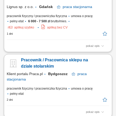
materiałów użytych do wykonania prac.
Lignus sp. z o.o.
Gdańsk
praca
stacjonarna
pracownik fizyczny / pracowniczka fizyczna
umowa o pracę
pełny etat
6 000 - 7 500 zł
brutto/mies.
aplikuj szybko
aplikuj bez CV
1 dni
pokaż opis
Zakres obowiązków: praca z drewnem przy produkcji drzwi
drewnianych(szlifowanie, obróbka, cięcie, klejenie, pakowanie itp)
Pracownik / Pracownica sklepu na
obsługa elektronarzędzi i maszyn produkcyjnych; mile widziane
uprawnienia na wózek widłowy;
dziale stolarskim
Klient portalu Praca.pl
Bydgoszcz
praca
stacjonarna
pracownik fizyczny / pracowniczka fizyczna
umowa o pracę
pełny etat
2 dni
pokaż opis