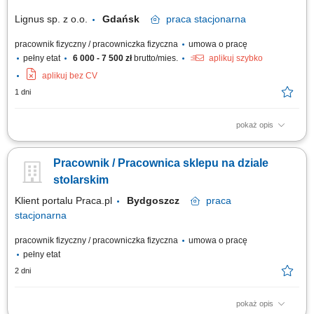
materiałów użytych do wykonania prac.
Lignus sp. z o.o.
Gdańsk
praca
stacjonarna
pracownik fizyczny / pracowniczka fizyczna
umowa o pracę
pełny etat
6 000 - 7 500 zł
brutto/mies.
aplikuj szybko
aplikuj bez CV
1 dni
pokaż opis
Zakres obowiązków: praca z drewnem przy produkcji drzwi
drewnianych(szlifowanie, obróbka, cięcie, klejenie, pakowanie itp)
Pracownik / Pracownica sklepu na dziale
obsługa elektronarzędzi i maszyn produkcyjnych; mile widziane
uprawnienia na wózek widłowy;
stolarskim
Klient portalu Praca.pl
Bydgoszcz
praca
stacjonarna
pracownik fizyczny / pracowniczka fizyczna
umowa o pracę
pełny etat
2 dni
pokaż opis