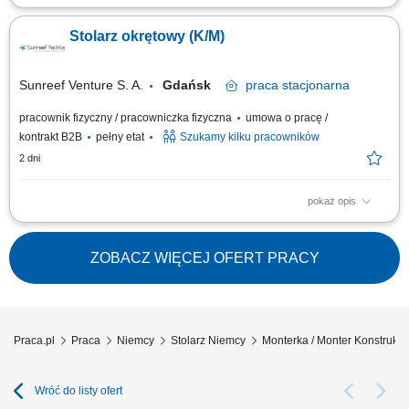
Profesjonalna obróbka materiałów drzewnych, w tym precyzyjne
docinanie płyt oraz blatów przy użyciu piły formatowej i elektronarzędzi.
Stolarz okrętowy (K/M)
Kompleksowe doradztwo techniczne oraz aktywna sprzedaż asortymentu
i usług dodatkowych. Budowanie pozytywnych doświadczeń zakupowych
poprzez dobór...
Sunreef Venture S. A.
Gdańsk
praca
stacjonarna
pracownik fizyczny / pracowniczka fizyczna
umowa o pracę /
kontrakt B2B
pełny etat
Szukamy kilku pracowników
2 dni
pokaż opis
Zakres obowiązków: Prefabrykacja i montaż zabudowy meblowej oraz
wykończeń wnętrz jachtów. Obróbka drewna, sklejki, fornirów i materiałów
drewnopochodnych. Montaż ścian, podłóg, sufitów oraz elementów
ZOBACZ WIĘCEJ OFERT PRACY
wyposażenia kabin. Praca na podstawie dokumentacji technicznej i
rysunku...
Praca.pl
Praca
Niemcy
Stolarz Niemcy
Monterka / Monter Konstrukc
Wróć do listy ofert