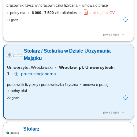
pracownik fizyczny / pracowniczka fizyczna
umowa o pracę
pełny etat
6 000 - 7 500 zł
brutto/mies.
aplikuj bez CV
21 godz.
pokaż opis
Produkcja elementów drewnianych wykorzystywanych do wykonania
drzwi. Szlifowanie, cięcie, klejenie oraz wykańczanie elementów z
Stolarz / Stolarka w Dziale Utrzymania
drewna. Obsługa maszyn produkcyjnych i narzędzi stolarskich. Kontrola
jakości oraz pakowanie gotowych produktów. Dbanie o porządek i
Majątku
bezpieczeństwo na stanowisku pracy.
Uniwersytet Wrocławski
Wrocław, pl. Uniwersytecki
1
praca
stacjonarna
pracownik fizyczny / pracowniczka fizyczna
umowa o pracę
pełny etat
22 godz.
pokaż opis
Główne obowiązki Wykonywanie prac stolarskich oraz prowadzenie
przeglądów konserwacyjnych budynków na wyznaczonym rejonie.
Stolarz
Usuwanie awarii stolarskich. Wykonywanie poleceń służbowych w
ramach swoich obowiązków. Pobieranie z magazynu i rozliczanie