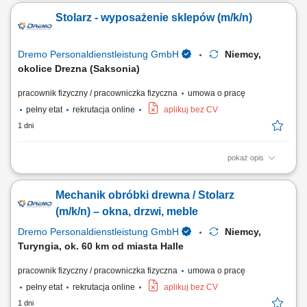
Przygotowywanie i składanie elementów stolarki budowlanej; Montaż
Stolarz - wyposażenie sklepów (m/k/n)
okien, drzwi oraz drewnianych elementów wykończeniowych; Obsługa
urządzeń wykorzystywanych przy obróbce drewna; Szlifowanie,
wykańczanie i kontrola jakości gotowych elementów;
Dremo Personaldienstleistung GmbH
Niemcy,
okolice Drezna (Saksonia)
pracownik fizyczny / pracowniczka fizyczna
umowa o pracę
pełny etat
rekrutacja online
aplikuj bez CV
1 dni
pokaż opis
Obowiązki: Przygotowywanie i organizacja procesów pracy – od cięcia
po finalny montaż; Wykonywanie wyposażenia sklepów zgodnie z
Mechanik obróbki drewna / Stolarz
wytycznymi i rysunkiem technicznym; Praca w produkcji jednostkowej i
seryjnej; Obsługa nowoczesnych maszyn do obróbki drewna;
(m/k/n) – okna, drzwi, meble
Wymagania: Wykształcenie jako...
Dremo Personaldienstleistung GmbH
Niemcy,
Turyngia, ok. 60 km od miasta Halle
pracownik fizyczny / pracowniczka fizyczna
umowa o pracę
pełny etat
rekrutacja online
aplikuj bez CV
1 dni