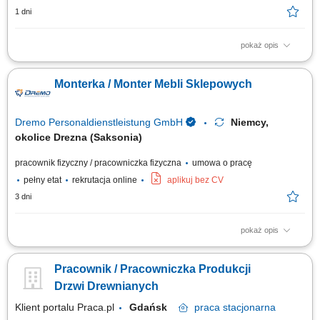
1 dni
pokaż opis
Obowiązki: Cięcie elementów ram oraz płyt według wytycznych;
Szlifowanie, obróbka i renowacja powierzchni drewnianych; Montaż
Monterka / Monter Mebli Sklepowych
elementów oraz składanie konstrukcji; Naprawa i konserwacja okien,
drzwi oraz mebli; Montaż okuć do okien i drzwi oraz ich wymiana;
Kontrola jakości oraz obróbka...
Dremo Personaldienstleistung GmbH
Niemcy,
okolice Drezna (Saksonia)
pracownik fizyczny / pracowniczka fizyczna
umowa o pracę
pełny etat
rekrutacja online
aplikuj bez CV
3 dni
pokaż opis
Twoje zadania: Produkcja i montaż wyposażenia dla sklepów oraz
przestrzeni handlowych; Organizacja pracy od etapu cięcia materiałów po
Pracownik / Pracowniczka Produkcji
końcowy montaż; Wykonywanie elementów stolarskich zgodnie z
rysunkiem technicznym; Obsługa nowoczesnych urządzeń i maszyn do
Drzwi Drewnianych
obróbki drewna; Dbanie o...
Klient portalu Praca.pl
Gdańsk
praca
stacjonarna