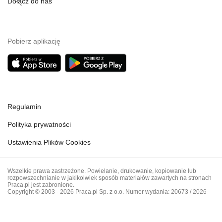
Dołącz do nas
Pobierz aplikację
Regulamin
Polityka prywatności
Ustawienia Plików Cookies
Wszelkie prawa zastrzeżone. Powielanie, drukowanie, kopiowanie lub
rozpowszechnianie w jakikolwiek sposób materiałów zawartych na stronach
Praca.pl jest zabronione.
Copyright © 2003 - 2026 Praca.pl Sp. z o.o. Numer wydania: 20673 / 2026