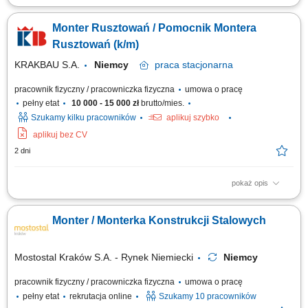
Opis stanowiska: Składanie i dopasowywanie konstrukcji stalowych
zgodnie z dokumentacją techniczną. Wykonywanie sczepów metodą
Monter Rusztowań / Pomocnik Montera
MAG przygotowujących elementy do spawania. Obróbka i przygotowanie
materiałów z wykorzystaniem palnika gazowego. Kontrola zgodności
Rusztowań (k/m)
wykonanych elementów z...
KRAKBAU S.A.
Niemcy
praca
stacjonarna
pracownik fizyczny / pracowniczka fizyczna
umowa o pracę
pełny etat
10 000 - 15 000 zł
brutto/mies.
Szukamy kilku pracowników
aplikuj szybko
aplikuj bez CV
2 dni
pokaż opis
Zakres obowiązków: Montaż oraz demontaż rusztowań na obiektach
przemysłowych w Niemczech; Współpraca z kierownikiem budowy i
Monter / Monterka Konstrukcji Stalowych
brygadzistą przy realizacji projektów;
Mostostal Kraków S.A. - Rynek Niemiecki
Niemcy
pracownik fizyczny / pracowniczka fizyczna
umowa o pracę
pełny etat
rekrutacja online
Szukamy 10 pracowników