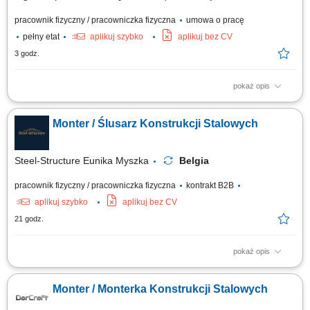
pracownik fizyczny / pracowniczka fizyczna
umowa o pracę
pełny etat
aplikuj szybko
aplikuj bez CV
3 godz.
pokaż opis
przygotowanie elementów stalowych do spawania (cięcie, wiercenie,
fazowanie), wykonywanie spawania konstrukcji stalowych metodami
Monter / Ślusarz Konstrukcji Stalowych
MIG/MAG oraz TIG, obróbka i wykańczanie spoin, kontrola jakości
wykonanych elementów zgodnie z dokumentacją techniczną, dbanie o
stan techniczny i czystość...
Steel-Structure Eunika Myszka
Belgia
pracownik fizyczny / pracowniczka fizyczna
kontrakt B2B
aplikuj szybko
aplikuj bez CV
21 godz.
pokaż opis
Zakres obowiązków montaż elementów konstrukcji stalowych na
podstawie rysunku technicznego, składanie i dopasowywanie elementów,
Monter / Monterka Konstrukcji Stalowych
wiercenie, cięcie oraz przygotowywanie elementów do montażu,
wykonywanie podstawowych prac ślusarskich. Praca obejmuje montaż