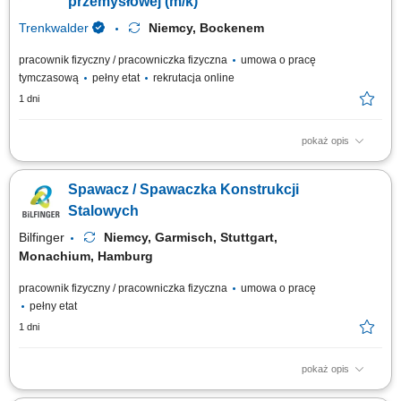
przemysłowej (m/k)
Trenkwalder
Niemcy, Bockenem
pracownik fizyczny / pracowniczka fizyczna
umowa o pracę
tymczasową
pełny etat
rekrutacja online
1 dni
pokaż opis
Twoje zadania montaż konstrukcji stalowych i aparatury stalowej
(zbiorniki, rurociągi, silosy), prace ślusarskie, prace zgodnie z rysunkiem
Spawacz / Spawaczka Konstrukcji
technicznym.
Stalowych
Bilfinger
Niemcy, Garmisch, Stuttgart,
Monachium, Hamburg
pracownik fizyczny / pracowniczka fizyczna
umowa o pracę
pełny etat
1 dni
pokaż opis
Opis stanowiska: Spawanie konstrukcji stalowych oraz elementów