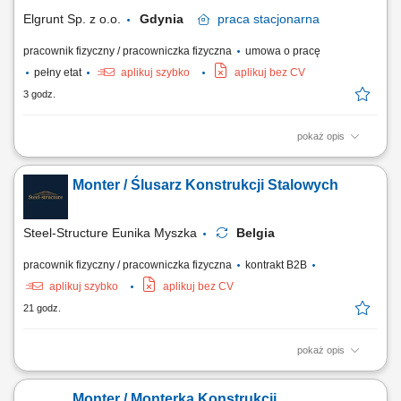
Elgrunt Sp. z o.o.
Gdynia
praca
stacjonarna
pracownik fizyczny / pracowniczka fizyczna
umowa o pracę
pełny etat
aplikuj szybko
aplikuj bez CV
3 godz.
pokaż opis
przygotowanie elementów stalowych do spawania (cięcie, wiercenie,
fazowanie), wykonywanie spawania konstrukcji stalowych metodami
Monter / Ślusarz Konstrukcji Stalowych
MIG/MAG oraz TIG, obróbka i wykańczanie spoin, kontrola jakości
wykonanych elementów zgodnie z dokumentacją techniczną, dbanie o
stan techniczny i czystość...
Steel-Structure Eunika Myszka
Belgia
pracownik fizyczny / pracowniczka fizyczna
kontrakt B2B
aplikuj szybko
aplikuj bez CV
21 godz.
pokaż opis
Zakres obowiązków montaż elementów konstrukcji stalowych na
podstawie rysunku technicznego, składanie i dopasowywanie
Monter / Monterka Konstrukcji