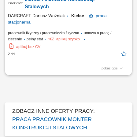
elementów, wiercenie, cięcie oraz przygotowywanie elementów do
montażu, wykonywanie podstawowych prac ślusarskich. Praca
Stalowych
obejmuje montaż m.in.: elementów mostów,...
DARCRAFT Dariusz Woźniak
Kielce
praca
stacjonarna
pracownik fizyczny / pracowniczka fizyczna
umowa o pracę /
zlecenie
pełny etat
aplikuj szybko
aplikuj bez CV
2 dni
pokaż opis
Zakres obowiązków: montaż, składanie oraz spawanie konstrukcji
stalowych na podstawie rysunku technicznego, montaż konstrukcji
stalowych na placach budowy, przygotowywanie elementów do
spawania oraz dalszej obróbki, czyszczenie i przygotowywanie
konstrukcji do cynkowania, wykonywanie...
ZOBACZ INNE OFERTY PRACY:
PRACA PRACOWNIK MONTER
KONSTRUKCJI STALOWYCH