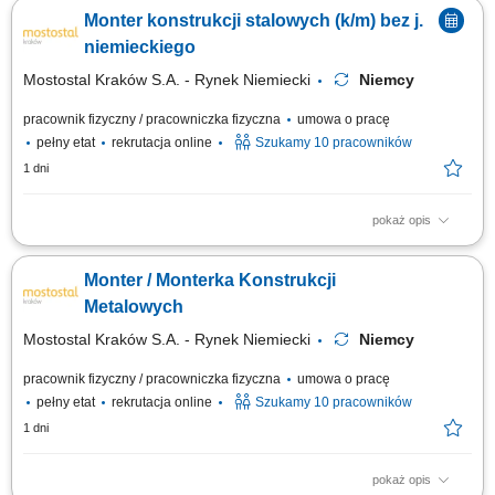
wykorzystywanych w maszynach budowlanych. Przygotowywanie
Monter konstrukcji stalowych (k/m) bez j.
materiałów do spawania zgodnie z dokumentacją techniczną.
Wykonywanie napraw maszyn i urządzeń pracujących na placach
niemieckiego
budowy. Diagnozowanie oraz usuwanie usterek układów...
Mostostal Kraków S.A. - Rynek Niemiecki
Niemcy
pracownik fizyczny / pracowniczka fizyczna
umowa o pracę
pełny etat
rekrutacja online
Szukamy 10 pracowników
1 dni
pokaż opis
Zakres obowiązków Czytanie i składanie z rysunku technicznego
konstrukcji stalowych (słupy, belki, dźwigary, podesty, elementy mostowe),
Monter / Monterka Konstrukcji
Sczepianie metodą MAG, Posługiwanie się palnikiem acetylenowym lub
na propan-butan.
Metalowych
Mostostal Kraków S.A. - Rynek Niemiecki
Niemcy
pracownik fizyczny / pracowniczka fizyczna
umowa o pracę
pełny etat
rekrutacja online
Szukamy 10 pracowników
1 dni
pokaż opis