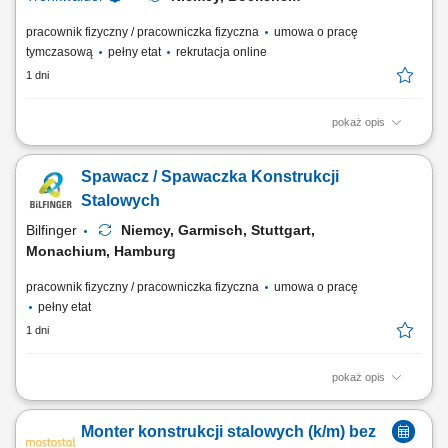
pracownik fizyczny / pracowniczka fizyczna
umowa o pracę
tymczasową
pełny etat
rekrutacja online
1 dni
pokaż opis
Twoje zadania montaż konstrukcji stalowych i aparatury stalowej
(zbiorniki, rurociągi, silosy), prace ślusarskie, prace zgodnie z
Spawacz / Spawaczka Konstrukcji
rysunkiem technicznym.
Stalowych
Bilfinger
Niemcy, Garmisch, Stuttgart,
Monachium, Hamburg
pracownik fizyczny / pracowniczka fizyczna
umowa o pracę
pełny etat
1 dni
pokaż opis
Opis stanowiska: Spawanie konstrukcji stalowych oraz elementów
wykorzystywanych w maszynach budowlanych. Przygotowywanie
Monter konstrukcji stalowych (k/m) bez
materiałów do spawania zgodnie z dokumentacją techniczną.