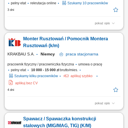
pełny etat
rekrutacja online
Szukamy 10 pracowników
3 dni
pokaż opis
Opis stanowiska: Montaż konstrukcji stalowych na podstawie rysunku
technicznego. Składanie elementów takich jak belki, słupy, dźwigary czy
Monter Rusztowań / Pomocnik Montera
podesty. Sczepianie elementów metodą MAG przed procesem
spawania. Wykorzystywanie palnika gazowego do przygotowania
Rusztowań (k/m)
elementów. Kontrola poprawności...
KRAKBAU S.A.
Niemcy
praca
stacjonarna
pracownik fizyczny / pracowniczka fizyczna
umowa o pracę
pełny etat
10 000 - 15 000 zł
brutto/mies.
Szukamy kilku pracowników
aplikuj szybko
aplikuj bez CV
4 dni
pokaż opis
Opis stanowiska: Montaż i demontaż rusztowań na obiektach
przemysłowych (Niemcy) Współpraca z Kierownikiem budowy oraz
Spawacz / Spawaczka konstrukcji
brygadzistą w zakresie realizacji projektu budowlanego;
stalowych (MIG/MAG, TIG) (K/M)