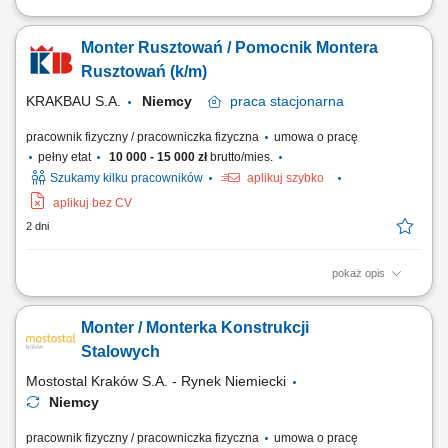
Opis stanowiska: Składanie i dopasowywanie konstrukcji stalowych
zgodnie z dokumentacją techniczną. Wykonywanie sczepów metodą
Monter Rusztowań / Pomocnik Montera
MAG przygotowujących elementy do spawania. Obróbka i
przygotowanie materiałów z wykorzystaniem palnika gazowego.
Rusztowań (k/m)
Kontrola zgodności wykonanych elementów z...
KRAKBAU S.A.
Niemcy
praca
stacjonarna
pracownik fizyczny / pracowniczka fizyczna
umowa o pracę
pełny etat
10 000 - 15 000 zł
brutto/mies.
Szukamy kilku pracowników
aplikuj szybko
aplikuj bez CV
2 dni
pokaż opis
Zakres obowiązków: Montaż oraz demontaż rusztowań na obiektach
przemysłowych w Niemczech; Współpraca z kierownikiem budowy i
Monter / Monterka Konstrukcji
brygadzistą przy realizacji projektów;
Stalowych
Mostostal Kraków S.A. - Rynek Niemiecki
Niemcy
pracownik fizyczny / pracowniczka fizyczna
umowa o pracę