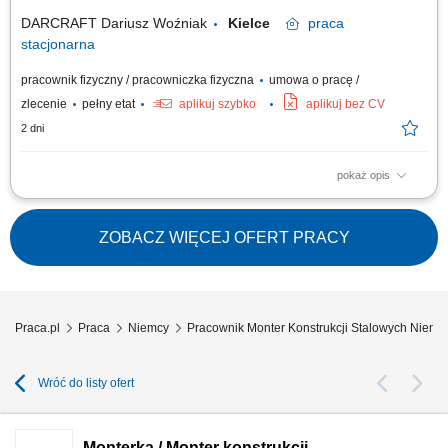
m.in.: elementów mostów,...
DARCRAFT Dariusz Woźniak
Kielce
praca
stacjonarna
pracownik fizyczny / pracowniczka fizyczna
umowa o pracę /
zlecenie
pełny etat
aplikuj szybko
aplikuj bez CV
2 dni
pokaż opis
Zakres obowiązków: montaż, składanie oraz spawanie konstrukcji
stalowych na podstawie rysunku technicznego, montaż konstrukcji
stalowych na placach budowy, przygotowywanie elementów do spawania
ZOBACZ WIĘCEJ OFERT PRACY
oraz dalszej obróbki, czyszczenie i przygotowywanie konstrukcji do
cynkowania, wykonywanie...
Praca.pl
Praca
Niemcy
Pracownik Monter Konstrukcji Stalowych Niemc
Wróć do listy ofert
Monterka / Monter konstrukcji