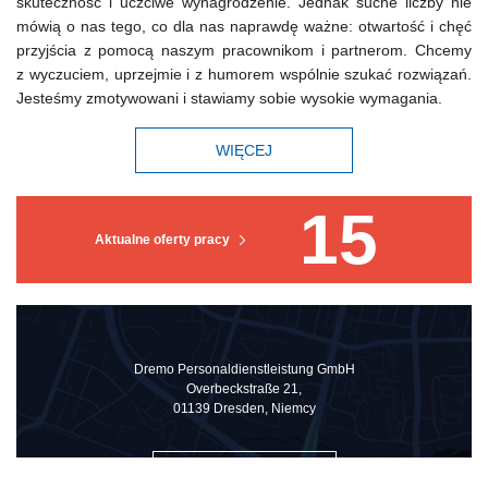
skuteczność i uczciwe wynagrodzenie. Jednak suche liczby nie
mówią o nas tego, co dla nas naprawdę ważne: otwartość i chęć
przyjścia z pomocą naszym pracownikom i partnerom. Chcemy
z wyczuciem, uprzejmie i z humorem wspólnie szukać rozwiązań.
Jesteśmy zmotywowani i stawiamy sobie wysokie wymagania.
WIĘCEJ
15
Aktualne oferty pracy
Dremo Personaldienstleistung GmbH
Overbeckstraße 21,
01139 Dresden, Niemcy
ZOBACZ NA MAPIE