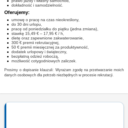
prawo jazdy i własny samochód,
dokładność i samodzielność.
Oferujemy:
umowę o pracę na czas nieokreślony,
do 30 dni urlopu,
pracę od poniedziałku do piątku (jedna zmiana),
stawkę 15,49 € – 17,95 € / h,
dietę oraz zapewnione zakwaterowanie,
300 € premii rekrutacyjnej,
50 € premii miesięcznej za produktywność,
dodatek urlopowy i świąteczny,
bezpłatną odzież roboczą,
możliwość cotygodniowych zaliczek.
Prosimy o dopisanie klauzuli: Wyrażam zgodę na przetwarzanie moich
danych osobowych dla potrzeb niezbędnych w procesie rekrutacji.