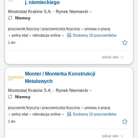
Wykonywanie napraw maszyn i urządzeń pracujących na placach
j. niemieckiego
budowy. Diagnozowanie oraz usuwanie usterek układów...
Mostostal Kraków S.A. - Rynek Niemiecki
Niemcy
pracownik fizyczny / pracowniczka fizyczna
umowa o pracę
pełny etat
rekrutacja online
Szukamy 10 pracowników
1 dni
pokaż opis
Zakres obowiązków Czytanie i składanie z rysunku technicznego
konstrukcji stalowych (słupy, belki, dźwigary, podesty, elementy
Monter / Monterka Konstrukcji
mostowe), Sczepianie metodą MAG, Posługiwanie się palnikiem
acetylenowym lub na propan-butan.
Metalowych
Mostostal Kraków S.A. - Rynek Niemiecki
Niemcy
pracownik fizyczny / pracowniczka fizyczna
umowa o pracę
pełny etat
rekrutacja online
Szukamy 10 pracowników
1 dni
pokaż opis