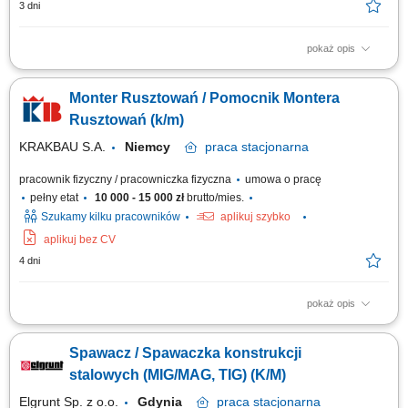
3 dni
pokaż opis
Opis stanowiska: Montaż konstrukcji stalowych na podstawie rysunku
technicznego. Składanie elementów takich jak belki, słupy, dźwigary czy
Monter Rusztowań / Pomocnik Montera
podesty. Sczepianie elementów metodą MAG przed procesem spawania.
Wykorzystywanie palnika gazowego do przygotowania elementów.
Rusztowań (k/m)
Kontrola poprawności...
KRAKBAU S.A.
Niemcy
praca
stacjonarna
pracownik fizyczny / pracowniczka fizyczna
umowa o pracę
pełny etat
10 000 - 15 000 zł
brutto/mies.
Szukamy kilku pracowników
aplikuj szybko
aplikuj bez CV
4 dni
pokaż opis
Opis stanowiska: Montaż i demontaż rusztowań na obiektach
przemysłowych (Niemcy) Współpraca z Kierownikiem budowy oraz
Spawacz / Spawaczka konstrukcji
brygadzistą w zakresie realizacji projektu budowlanego;
stalowych (MIG/MAG, TIG) (K/M)
Elgrunt Sp. z o.o.
Gdynia
praca
stacjonarna