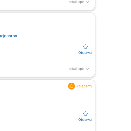
pokaż opis
szyn; Monitorowanie przebiegu programów
stępnego ustawiania...
acjonarna
pokaż opis
ą techniczną, samodzielne ustawianie,
akościowymi, kontrola...