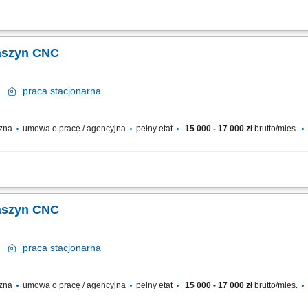
a programów na tokarki CNC; Tworzenie dokumentacji technicznej korpusów tarcz
eratorów; Optymalizacja istniejących procesów obróbczych pod kątem zużycia nar
Maszyn CNC
y
praca
stacjonarna
czna
umowa o pracę / agencyjna
pełny etat
15 000 - 17 000 zł
brutto/mies.
ek CNC. Ustawianie parametrów obróbki oraz nadzorowanie procesu produkcyjneg
owadzanie bieżących korekt oraz wykonywanie podstawowej konserwacji maszyn. D
Maszyn CNC
y
praca
stacjonarna
czna
umowa o pracę / agencyjna
pełny etat
15 000 - 17 000 zł
brutto/mies.