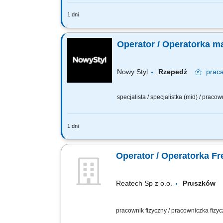
1 dni
Twój zakres obowiązków: wybór progra
kontrola procesu pracy maszyny CNC 
Operator / Operatorka 
Nowy Styl
Rzepedź
prac
specjalista / specjalistka (mid) / praco
1 dni
Twój zakres obowiązków: praca na st
procesu produkcyjnego zgodnie z doku
Operator / Operatorka F
Reatech Sp z o.o.
Pruszkó
pracownik fizyczny / pracowniczka fizy