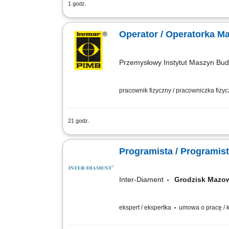
1 godz.
Obowiązki: Obsługa 3- i 5-osiowych c
oraz wprowadzanie ewentualnych modyfi
Operator / Operatorka 
Przemysłowy Instytut Maszyn Bud
pracownik fizyczny / pracowniczka fizy
21 godz.
Zakres obowiązków: obsługa maszyn do 
regulacja i przezbrajanie maszyn, wyk
Programista / Programi
Inter-Diament
Grodzisk Maz
ekspert / ekspertka
umowa o pracę / 