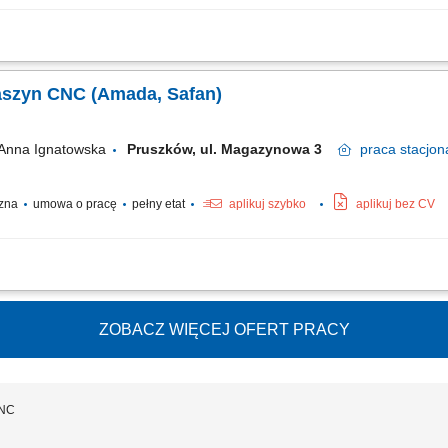
nie z dokumentacją techniczną. Przygotowywanie narzędzi oraz dobór parametró
 technicznym. Kontrola wymiarów z wykorzystaniem narzędzi pomiarowych. Wprowa
aszyn CNC (Amada, Safan)
Anna Ignatowska
Pruszków, ul. Magazynowa 3
praca
stacjon
czna
umowa o pracę
pełny etat
aplikuj szybko
aplikuj bez CV
wędziowych CNC oraz realizacja procesów gięcia elementów metalowych. Przygo
ów produkcyjnych. Programowanie maszyn oraz wprowadzanie niezbędnych korekt 
ZOBACZ WIĘCEJ OFERT PRACY
CNC