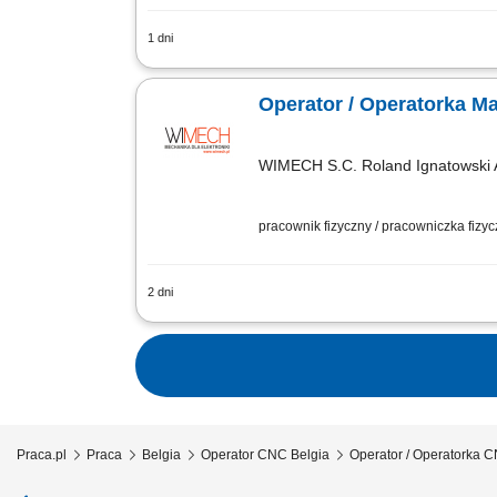
1 dni
Obsługa i ustawianie maszyn CNC zgod
wymaganiami jakościowymi i rysunkiem
Operator / Operatorka M
WIMECH S.C. Roland Ignatowski 
pracownik fizyczny / pracowniczka fizy
2 dni
Zakres obowiązków: Obsługa pras kra
przezbrojeń oraz ustawianie parametr
Praca.pl
Praca
Belgia
Operator CNC Belgia
Operator / Operatorka 