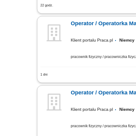
22 godz.
Twoje obowiązki: Pisanie i modyfikacj
programów i przekazywanie pracy do op
Operator / Operatorka 
Klient portalu Praca.pl
Niemc
pracownik fizyczny / pracowniczka fizy
1 dni
Samodzielna obsługa tokarek i frezar
zgodnie z rysunkiem technicznym. Wpr
Operator / Operatorka 
Klient portalu Praca.pl
Niemc
pracownik fizyczny / pracowniczka fizy