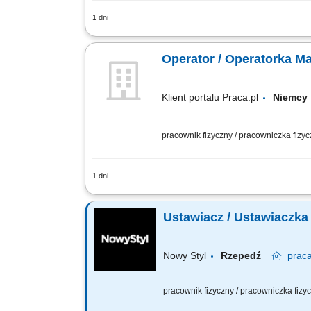
1 dni
Samodzielna obsługa tokarek i frezar
zgodnie z rysunkiem technicznym. Wpr
Operator / Operatorka 
Klient portalu Praca.pl
Niemc
pracownik fizyczny / pracowniczka fizy
1 dni
Samodzielna obsługa tokarek i frezar
zgodnie z rysunkiem technicznym. Wpr
Ustawiacz / Ustawiaczk
Nowy Styl
Rzepedź
prac
pracownik fizyczny / pracowniczka fiz