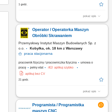
1 godz.
pokaż opis
Obowiązki: Obsługa 3- i 5-osiowych centrów obróbczych oraz
tokarek CNC; Samodzielne przezbrajanie i ustawianie maszyn;
Operator / Operatorka Maszyn
Monitorowanie przebiegu programów oraz wprowadzanie
ewentualnych modyfikacji; Samodzielne przygotowanie
Obróbki Skrawaniem
narzędzi, w tym pomiary na urządzeniach do wstępnego
Przemysłowy Instytut Maszyn Budowlanych Sp. z
ustawiania...
o.o.
Kobyłka, ok. 18 km z Warszawy
praca
stacjonarna
pracownik fizyczny / pracowniczka fizyczna
umowa o
pracę
pełny etat
aplikuj szybko
aplikuj bez CV
21 godz.
pokaż opis
Zakres obowiązków: obsługa maszyn do obróbki skrawaniem
oraz realizacja zleceń produkcyjnych zgodnie z dokumentacją
Programista / Programistka
techniczną, samodzielne ustawianie, regulacja i przezbrajanie
maszyn, wykonywanie elementów metalowych zgodnie z
maszyn CNC