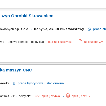
entrów obróbczych oraz tokarek CNC; Samodzielne przezbrajanie i ustawianie ma
kacji; Samodzielne przygotowanie narzędzi, w tym pomiary na urządzeniach do w
Maszyn Obróbki Skrawaniem
owlanych Sp. z o.o.
Kobyłka, ok. 18 km z Warszawy
praca
st
czna
umowa o pracę
pełny etat
aplikuj szybko
aplikuj bez CV
obróbki skrawaniem oraz realizacja zleceń produkcyjnych zgodnie z dokumentacj
onywanie elementów metalowych zgodnie z rysunkiem technicznym i wymaganiami j
stka maszyn CNC
owiecki
praca
hybrydowa / stacjonarna
kontrakt B2B
pełny etat
aplikuj szybko
aplikuj bez CV