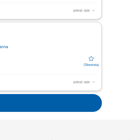
pokaż opis
w obróbki. Wytwarzanie elementów zgodnie z
dzanie korekt...
arna
pokaż opis
towywanie maszyn do pracy, wykonywanie
w programach obróbczych....