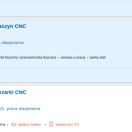
mu i oprzyrządowania oraz ustawienie parametrów pracy; prowadzenie procesu p
kontrola poprawności kluczowych parametrów produkowanych komponentów; osiąga
maszyn CNC
a
stacjonarna
wnik fizyczny / pracowniczka fizyczna
umowa o pracę
pełny etat
anowisku produkcyjnym w Zakładzie Przemysłu Drzewnego; obsługa maszyn CNC 4
mentacją; kontrola poprawności kluczowych parametrów produkowanych komponen
rezarki CNC
w
praca
stacjonarna
czna
aplikuj szybko
aplikuj bez CV