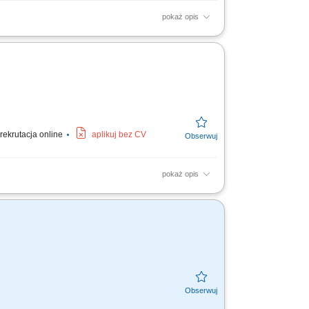
pokaż opis
o. Kontrola jakości wykonywanych elementów
banie o porządek i...
rekrutacja online
aplikuj bez CV
pokaż opis
o. Kontrola jakości wykonywanych elementów
banie o porządek i...