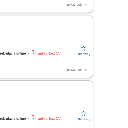
pokaż opis
 ściernych; Uruchomianie generowanych
zędzi; Rozwiązywanie...
rekrutacja online
aplikuj bez CV
pokaż opis
o. Kontrola jakości wykonywanych elementów
banie o porządek i...
rekrutacja online
aplikuj bez CV