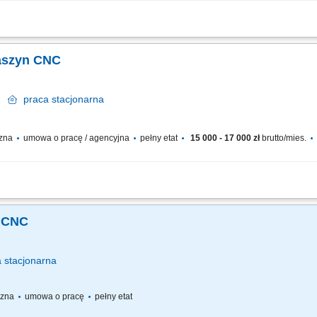
ek CNC. Ustawianie parametrów obróbki oraz nadzorowanie procesu produkcyjneg
owadzanie bieżących korekt oraz wykonywanie podstawowej konserwacji maszyn. D
Maszyn CNC
y
praca
stacjonarna
czna
umowa o pracę / agencyjna
pełny etat
15 000 - 17 000 zł
brutto/mies.
ek CNC. Ustawianie parametrów obróbki oraz nadzorowanie procesu produkcyjneg
owadzanie bieżących korekt oraz wykonywanie podstawowej konserwacji maszyn. D
a CNC
a
stacjonarna
yczna
umowa o pracę
pełny etat