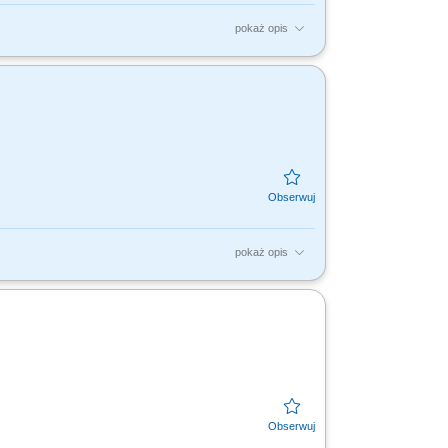
pokaż opis
rodukcyjnego zgodnie z dokumentacją;
nie ustalonych celów...
pokaż opis
-5 osiowe (Bacci, Fanum) prowadzenie
tów; osiąganie ustalonych...