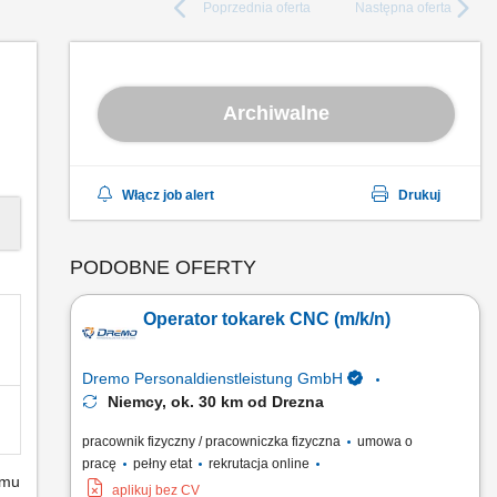
Poprzednia
oferta
Następna
oferta
Archiwalne
Włącz job alert
Drukuj
PODOBNE OFERTY
Operator tokarek CNC (m/k/n)
Dremo Personaldienstleistung GmbH
Niemcy, ok. 30 km od Drezna
pracownik fizyczny / pracowniczka fizyczna
umowa o
pracę
pełny etat
rekrutacja online
emu
aplikuj bez CV