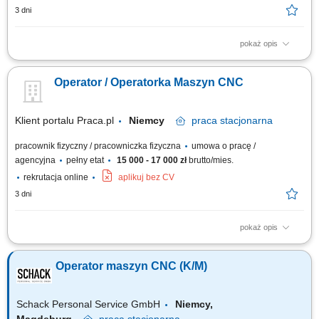
3 dni
pokaż opis
Samodzielna obsługa tokarek i frezarek CNC. Ustawianie parametrów
obróbki oraz nadzorowanie procesu produkcyjnego. Kontrola jakości
Operator / Operatorka Maszyn CNC
wykonywanych elementów zgodnie z rysunkiem technicznym.
Wprowadzanie bieżących korekt oraz wykonywanie podstawowej
konserwacji maszyn. Dbanie o porządek i...
Klient portalu Praca.pl
Niemcy
praca
stacjonarna
pracownik fizyczny / pracowniczka fizyczna
umowa o pracę /
agencyjna
pełny etat
15 000 - 17 000 zł
brutto/mies.
rekrutacja online
aplikuj bez CV
3 dni
pokaż opis
Samodzielna obsługa tokarek i frezarek CNC. Ustawianie parametrów
obróbki oraz nadzorowanie procesu produkcyjnego. Kontrola jakości
Operator maszyn CNC (K/M)
wykonywanych elementów zgodnie z rysunkiem technicznym.
Wprowadzanie bieżących korekt oraz wykonywanie podstawowej
konserwacji maszyn. Dbanie o porządek i...
Schack Personal Service GmbH
Niemcy,