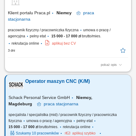
Wprowadzanie bieżących korekt oraz wykonywanie podstawowej
konserwacji maszyn. Dbanie o porządek i...
Klient portalu Praca.pl
Niemcy
praca
stacjonarna
pracownik fizyczny / pracowniczka fizyczna
umowa o pracę /
agencyjna
pełny etat
15 000 - 17 000 zł
brutto/mies.
rekrutacja online
aplikuj bez CV
3 dni
pokaż opis
Samodzielna obsługa tokarek i frezarek CNC. Ustawianie parametrów
obróbki oraz nadzorowanie procesu produkcyjnego. Kontrola jakości
Operator maszyn CNC (K/M)
wykonywanych elementów zgodnie z rysunkiem technicznym.
Wprowadzanie bieżących korekt oraz wykonywanie podstawowej
konserwacji maszyn. Dbanie o porządek i...
Schack Personal Service GmbH
Niemcy,
Magdeburg
praca
stacjonarna
specjalista / specjalistka (mid) / pracownik fizyczny / pracowniczka
fizyczna
umowa o pracę / agencyjna
pełny etat
15 000 - 17 000 zł
brutto/mies.
rekrutacja online
Szukamy 10 pracowników
aplikuj szybko