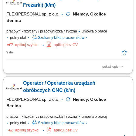
rysunkiem technicznym i normami. Wykonywanie bieżących korekt i
Frezarki) (k/m)
drobnych prac...
FLEXIPERSONAL sp. z o.o.
Niemcy, Okolice
Berlina
pracownik fizyczny / pracowniczka fizyczna
umowa o pracę
pełny etat
Szukamy kilku pracowników
aplikuj szybko
aplikuj bez CV
9 dni
pokaż opis
Opis stanowiska: Bieżąca obsługa tokarek lub frezarek numerycznych w
zakładzie produkcyjnym; Wdrażanie gotowych kodów i programów
Operator / Operatorka urządzeń
produkcyjnych bez konieczności ich pisania; Sprawne mocowanie
materiału oraz ustawianie półfabrykatów w przestrzeni roboczej;
obróbczych CNC (k/m)
Korygowanie i stała kontrola...
FLEXIPERSONAL sp. z o.o.
Niemcy, Okolice
Berlina
pracownik fizyczny / pracowniczka fizyczna
umowa o pracę
pełny etat
Szukamy kilku pracowników
aplikuj szybko
aplikuj bez CV