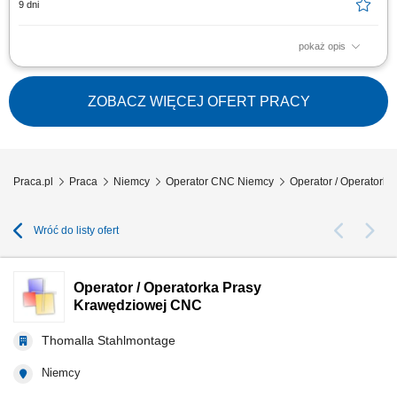
9 dni
pokaż opis
Opis stanowiska: Bazowanie, montaż i uzbrajanie elementów w
uchwytach obrabiarek; Praca na gotowych programach – wgrywanie
ustaleń i start cyklu produkcyjnego; Prowadzenie nadzoru nad
ZOBACZ WIĘCEJ OFERT PRACY
parametrami obróbki i stanem narzędzi; Weryfikacja wymiarowa
wykonywanych części zgodnie z kartą...
Praca.pl
Praca
Niemcy
Operator CNC Niemcy
Operator / Operatork
Wróć do listy ofert
Operator / Operatorka Prasy
Krawędziowej CNC
Thomalla Stahlmontage
Niemcy