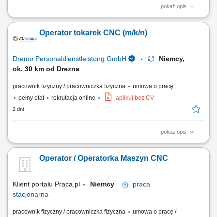
pokaż opis
Nasz klient poszerza zespół i poszukuje doświadczonych operatorów
CNC oraz programistów maszyn CNC, którzy posiadają praktyczne
Operator tokarek CNC (m/k/n)
umiejętności w obsłudze i ustawianiu urządzeń CNC oraz chcą
pracować w nowoczesnym, dobrze wyposażonym środowisku
produkcyjnym. Zakres obowiązków:...
Dremo Personaldienstleistung GmbH
Niemcy,
ok. 30 km od Drezna
pracownik fizyczny / pracowniczka fizyczna
umowa o pracę
pełny etat
rekrutacja online
aplikuj bez CV
2 dni
pokaż opis
Obowiązki: Obsługa 3- i 5-osiowych centrów obróbczych oraz tokarek
CNC; Samodzielne przezbrajanie i ustawianie maszyn; Monitorowanie
Operator / Operatorka Maszyn CNC
przebiegu programów oraz wprowadzanie ewentualnych modyfikacji;
Samodzielne przygotowanie narzędzi, w tym pomiary na urządzeniach
do wstępnego ustawiania...
Klient portalu Praca.pl
Niemcy
praca
stacjonarna
pracownik fizyczny / pracowniczka fizyczna
umowa o pracę /