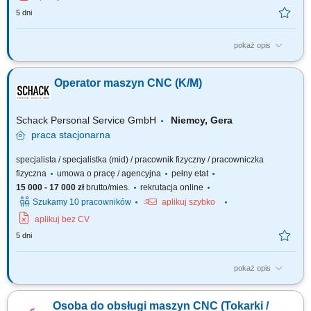
5 dni
pokaż opis
Opis stanowiska: Samodzielna obsługa i nadzór nad pracą maszyn CNC
(tokarek i frezarek). Ustawianie parametrów obróbki i monitorowanie
Operator maszyn CNC (K/M)
procesu produkcji. Kontrola jakości wykonanych elementów zgodnie z
rysunkiem technicznym i normami. Wykonywanie bieżących korekt i
drobnych prac...
Schack Personal Service GmbH
Niemcy, Gera
praca
stacjonarna
specjalista / specjalistka (mid) / pracownik fizyczny / pracowniczka
fizyczna
umowa o pracę / agencyjna
pełny etat
15 000 - 17 000 zł
brutto/mies.
rekrutacja online
Szukamy 10 pracowników
aplikuj szybko
aplikuj bez CV
5 dni
pokaż opis
Opis stanowiska: Samodzielna obsługa i nadzór nad pracą maszyn CNC
(tokarek i frezarek). Ustawianie parametrów obróbki i monitorowanie
Osoba do obsługi maszyn CNC (Tokarki /
procesu produkcji. Kontrola jakości wykonanych elementów zgodnie z