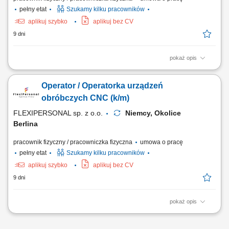
pełny etat
Szukamy kilku pracowników
aplikuj szybko
aplikuj bez CV
9 dni
pokaż opis
Opis stanowiska: Bieżąca obsługa tokarek lub frezarek numerycznych w
zakładzie produkcyjnym; Wdrażanie gotowych kodów i programów
Operator / Operatorka urządzeń
produkcyjnych bez konieczności ich pisania; Sprawne mocowanie
materiału oraz ustawianie półfabrykatów w przestrzeni roboczej;
obróbczych CNC (k/m)
Korygowanie i stała kontrola...
FLEXIPERSONAL sp. z o.o.
Niemcy, Okolice
Berlina
pracownik fizyczny / pracowniczka fizyczna
umowa o pracę
pełny etat
Szukamy kilku pracowników
aplikuj szybko
aplikuj bez CV
9 dni
pokaż opis
Opis stanowiska: Bazowanie, montaż i uzbrajanie elementów w
uchwytach obrabiarek; Praca na gotowych programach – wgrywanie