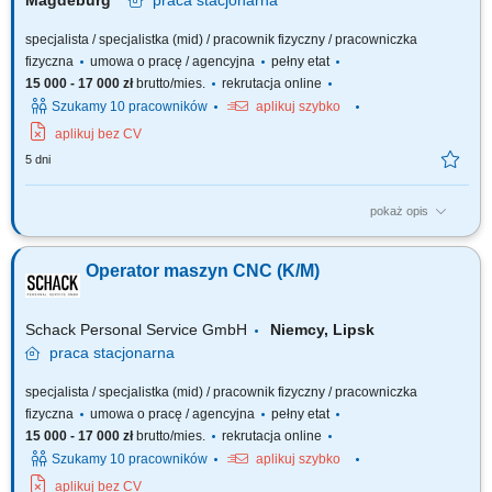
Magdeburg
praca
stacjonarna
specjalista / specjalistka (mid) / pracownik fizyczny / pracowniczka
fizyczna
umowa o pracę / agencyjna
pełny etat
15 000 - 17 000 zł
brutto/mies.
rekrutacja online
Szukamy 10 pracowników
aplikuj szybko
aplikuj bez CV
5 dni
pokaż opis
Opis stanowiska: Samodzielna obsługa i nadzór nad pracą maszyn CNC
(tokarek i frezarek). Ustawianie parametrów obróbki i monitorowanie
Operator maszyn CNC (K/M)
procesu produkcji. Kontrola jakości wykonanych elementów zgodnie z
rysunkiem technicznym i normami. Wykonywanie bieżących korekt i
drobnych prac...
Schack Personal Service GmbH
Niemcy, Lipsk
praca
stacjonarna
specjalista / specjalistka (mid) / pracownik fizyczny / pracowniczka
fizyczna
umowa o pracę / agencyjna
pełny etat
15 000 - 17 000 zł
brutto/mies.
rekrutacja online
Szukamy 10 pracowników
aplikuj szybko
aplikuj bez CV