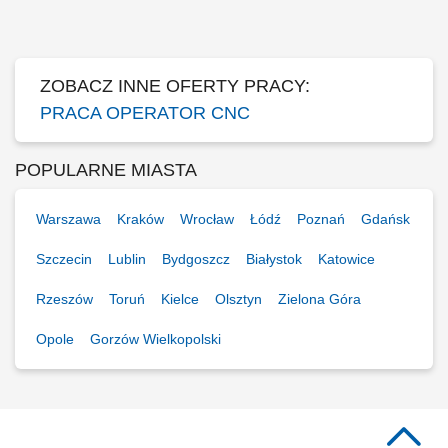
ustaleń i start cyklu produkcyjnego; Prowadzenie nadzoru nad
parametrami obróbki i stanem narzędzi; Weryfikacja wymiarowa
wykonywanych części zgodnie z kartą...
ZOBACZ INNE OFERTY PRACY:
PRACA OPERATOR CNC
POPULARNE MIASTA
Warszawa
Kraków
Wrocław
Łódź
Poznań
Gdańsk
Szczecin
Lublin
Bydgoszcz
Białystok
Katowice
Rzeszów
Toruń
Kielce
Olsztyn
Zielona Góra
Opole
Gorzów Wielkopolski