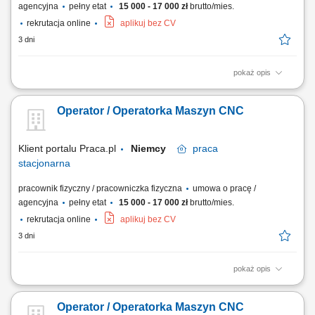
agencyjna
pełny etat
15 000 - 17 000 zł
brutto/mies.
rekrutacja online
aplikuj bez CV
3 dni
pokaż opis
Samodzielna obsługa tokarek i frezarek CNC. Ustawianie parametrów
obróbki oraz nadzorowanie procesu produkcyjnego. Kontrola jakości
Operator / Operatorka Maszyn CNC
wykonywanych elementów zgodnie z rysunkiem technicznym.
Wprowadzanie bieżących korekt oraz wykonywanie podstawowej
konserwacji maszyn. Dbanie o porządek i...
Klient portalu Praca.pl
Niemcy
praca
stacjonarna
pracownik fizyczny / pracowniczka fizyczna
umowa o pracę /
agencyjna
pełny etat
15 000 - 17 000 zł
brutto/mies.
rekrutacja online
aplikuj bez CV
3 dni
pokaż opis
Samodzielna obsługa tokarek i frezarek CNC. Ustawianie parametrów
obróbki oraz nadzorowanie procesu produkcyjnego. Kontrola jakości
Operator / Operatorka Maszyn CNC
wykonywanych elementów zgodnie z rysunkiem technicznym.