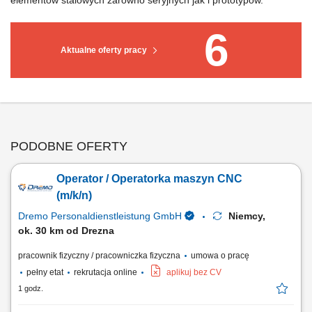
elementów stalowych zarówno seryjnych jak i prototypów.
6
Aktualne oferty pracy
PODOBNE OFERTY
Operator / Operatorka maszyn CNC
(m/k/n)
Dremo Personaldienstleistung GmbH
Niemcy,
ok. 30 km od Drezna
pracownik fizyczny / pracowniczka fizyczna
umowa o pracę
pełny etat
rekrutacja online
aplikuj bez CV
1 godz.