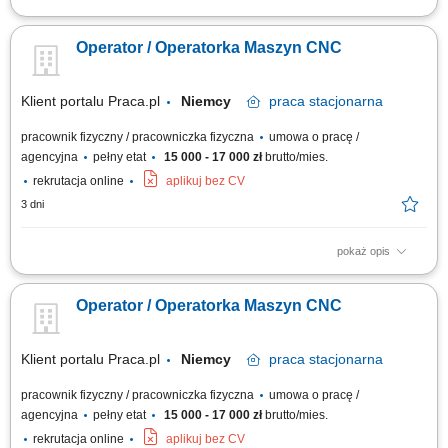
Obowiązki: Obsługa 3- i 5-osiowych centrów obróbczych oraz tokarek
CNC; Samodzielne przezbrajanie i ustawianie maszyn; Monitorowanie
Operator / Operatorka Maszyn CNC
przebiegu programów oraz wprowadzanie ewentualnych modyfikacji;
Samodzielne przygotowanie narzędzi, w tym pomiary na urządzeniach do
wstępnego ustawiania...
Klient portalu Praca.pl
Niemcy
praca
stacjonarna
pracownik fizyczny / pracowniczka fizyczna
umowa o pracę /
agencyjna
pełny etat
15 000 - 17 000 zł
brutto/mies.
rekrutacja online
aplikuj bez CV
3 dni
pokaż opis
Samodzielna obsługa tokarek i frezarek CNC. Ustawianie parametrów
obróbki oraz nadzorowanie procesu produkcyjnego. Kontrola jakości
Operator / Operatorka Maszyn CNC
wykonywanych elementów zgodnie z rysunkiem technicznym.
Wprowadzanie bieżących korekt oraz wykonywanie podstawowej
konserwacji maszyn. Dbanie o porządek i...
Klient portalu Praca.pl
Niemcy
praca
stacjonarna
pracownik fizyczny / pracowniczka fizyczna
umowa o pracę /
agencyjna
pełny etat
15 000 - 17 000 zł
brutto/mies.
rekrutacja online
aplikuj bez CV