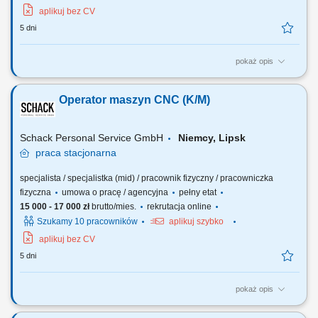
aplikuj bez CV
5 dni
pokaż opis
Opis stanowiska: Samodzielna obsługa i nadzór nad pracą maszyn
CNC (tokarek i frezarek). Ustawianie parametrów obróbki i
Operator maszyn CNC (K/M)
monitorowanie procesu produkcji. Kontrola jakości wykonanych
elementów zgodnie z rysunkiem technicznym i normami. Wykonywanie
bieżących korekt i drobnych prac...
Schack Personal Service GmbH
Niemcy, Lipsk
praca
stacjonarna
specjalista / specjalistka (mid) / pracownik fizyczny / pracowniczka
fizyczna
umowa o pracę / agencyjna
pełny etat
15 000 - 17 000 zł
brutto/mies.
rekrutacja online
Szukamy 10 pracowników
aplikuj szybko
aplikuj bez CV
5 dni
pokaż opis
Opis stanowiska: Samodzielna obsługa i nadzór nad pracą maszyn
CNC (tokarek i frezarek). Ustawianie parametrów obróbki i