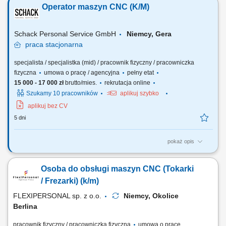
Operator maszyn CNC (K/M)
monitorowanie procesu produkcji. Kontrola jakości wykonanych
elementów zgodnie z rysunkiem technicznym i normami. Wykonywanie
bieżących korekt i drobnych prac...
Schack Personal Service GmbH
Niemcy, Gera
praca
stacjonarna
specjalista / specjalistka (mid) / pracownik fizyczny / pracowniczka
fizyczna
umowa o pracę / agencyjna
pełny etat
15 000 - 17 000 zł
brutto/mies.
rekrutacja online
Szukamy 10 pracowników
aplikuj szybko
aplikuj bez CV
5 dni
pokaż opis
Opis stanowiska: Samodzielna obsługa i nadzór nad pracą maszyn
CNC (tokarek i frezarek). Ustawianie parametrów obróbki i
Osoba do obsługi maszyn CNC (Tokarki
monitorowanie procesu produkcji. Kontrola jakości wykonanych
elementów zgodnie z rysunkiem technicznym i normami. Wykonywanie
/ Frezarki) (k/m)
bieżących korekt i drobnych prac...
FLEXIPERSONAL sp. z o.o.
Niemcy, Okolice
Berlina
pracownik fizyczny / pracowniczka fizyczna
umowa o pracę