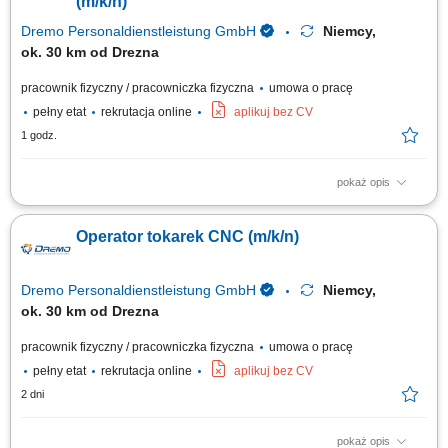
(m/k/n)
Dremo Personaldienstleistung GmbH
Niemcy,
ok. 30 km od Drezna
pracownik fizyczny / pracowniczka fizyczna
umowa o pracę
pełny etat
rekrutacja online
aplikuj bez CV
1 godz.
pokaż opis
Nasz klient poszerza zespół i poszukuje doświadczonych operatorów
CNC oraz programistów maszyn CNC, którzy posiadają praktyczne
Operator tokarek CNC (m/k/n)
umiejętności w obsłudze i ustawianiu urządzeń CNC oraz chcą pracować
w nowoczesnym, dobrze wyposażonym środowisku produkcyjnym.
Zakres obowiązków:...
Dremo Personaldienstleistung GmbH
Niemcy,
ok. 30 km od Drezna
pracownik fizyczny / pracowniczka fizyczna
umowa o pracę
pełny etat
rekrutacja online
aplikuj bez CV
2 dni
pokaż opis