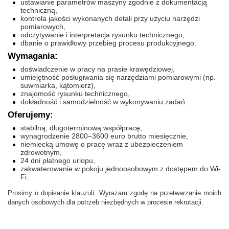
ustawianie parametrów maszyny zgodnie z dokumentacją
techniczną,
kontrola jakości wykonanych detali przy użyciu narzędzi
pomiarowych,
odczytywanie i interpretacja rysunku technicznego,
dbanie o prawidłowy przebieg procesu produkcyjnego.
Wymagania:
doświadczenie w pracy na prasie krawędziowej,
umiejętność posługiwania się narzędziami pomiarowymi (np.
suwmiarka, kątomierz),
znajomość rysunku technicznego,
dokładność i samodzielność w wykonywaniu zadań.
Oferujemy:
stabilną, długoterminową współpracę,
wynagrodzenie 2800–3600 euro brutto miesięcznie,
niemiecką umowę o pracę wraz z ubezpieczeniem
zdrowotnym,
24 dni płatnego urlopu,
zakwaterowanie w pokoju jednoosobowym z dostępem do Wi-
Fi.
Prosimy o dopisanie klauzuli: Wyrażam zgodę na przetwarzanie moich
danych osobowych dla potrzeb niezbędnych w procesie rekrutacji.