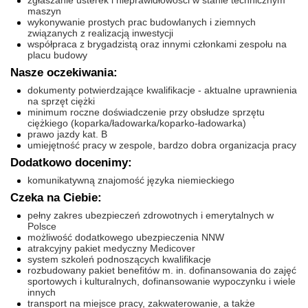
zgłaszanie usterek i nieprawidłowości w stanie technicznym
maszyn
wykonywanie prostych prac budowlanych i ziemnych
związanych z realizacją inwestycji
współpraca z brygadzistą oraz innymi członkami zespołu na
placu budowy
Nasze oczekiwania:
dokumenty potwierdzające kwalifikacje - aktualne uprawnienia
na sprzęt ciężki
minimum roczne doświadczenie przy obsłudze sprzętu
ciężkiego (koparka/ładowarka/koparko-ładowarka)
prawo jazdy kat. B
umiejętność pracy w zespole, bardzo dobra organizacja pracy
Dodatkowo docenimy:
komunikatywną znajomość języka niemieckiego
Czeka na Ciebie:
pełny zakres ubezpieczeń zdrowotnych i emerytalnych w
Polsce
możliwość dodatkowego ubezpieczenia NNW
atrakcyjny pakiet medyczny Medicover
system szkoleń podnoszących kwalifikacje
rozbudowany pakiet benefitów m. in. dofinansowania do zajęć
sportowych i kulturalnych, dofinansowanie wypoczynku i wiele
innych
transport na miejsce pracy, zakwaterowanie, a także