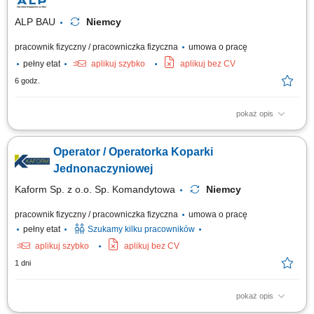
ALP BAU
Niemcy
pracownik fizyczny / pracowniczka fizyczna
umowa o pracę
pełny etat
aplikuj szybko
aplikuj bez CV
6 godz.
pokaż opis
Zakres obowiązków: obsługa żurawia wieżowego; praca w systemie
mieszanym: operator żurawia- pracownik budowlany; Wymagania: Znasz
Operator / Operatorka Koparki
język niemiecki? - mile widziane; Pracowałeś już w Niemczech ? - To
duży atut! Masz prawo jazdy kat. B ? - To dodatkowy plus!
Jednonaczyniowej
Kaform Sp. z o.o. Sp. Komandytowa
Niemcy
pracownik fizyczny / pracowniczka fizyczna
umowa o pracę
pełny etat
Szukamy kilku pracowników
aplikuj szybko
aplikuj bez CV
1 dni
pokaż opis
Opis stanowiska: Obsługa koparki jednonaczyniowej przy realizacji prac