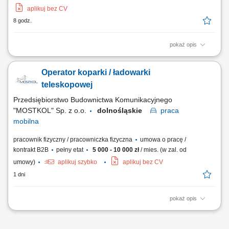
aplikuj bez CV
8 godz.
pokaż opis
Obsługa koparek, ładowarek oraz wozideł na terenie budowy. Dbanie o
prawidłowy stan techniczny powierzonych maszyn. Wykonywanie prac
Operator koparki / ładowarki
pomocniczych na budowie.
teleskopowej
Przedsiębiorstwo Budownictwa Komunikacyjnego
"MOSTKOL" Sp. z o.o.
dolnośląskie
praca
mobilna
pracownik fizyczny / pracowniczka fizyczna
umowa o pracę /
kontrakt B2B
pełny etat
5 000 - 10 000 zł
/ mies. (w zal. od
umowy)
aplikuj szybko
aplikuj bez CV
1 dni
pokaż opis
ZADANIA: Obsługa koparki kołowej, koparko-ładowarki, ładowarki
teleskopowej (mile widziane uprawnienia na więcej niż jedną maszynę)
Praca przy wykonywaniu obiektów mostowych Wykonywanie prac