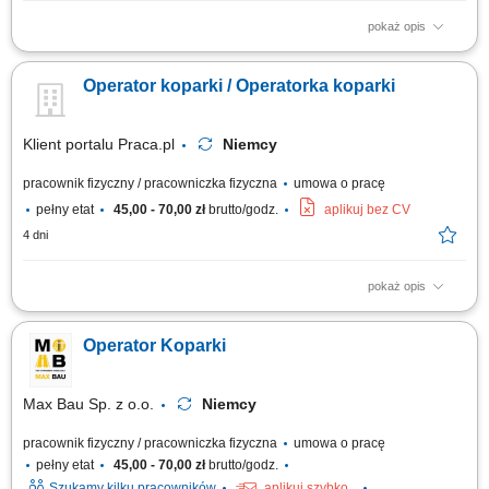
pokaż opis
Opis stanowiska: Praca na koparce jednonaczyniowej; Po zakończeniu
pracy na maszynie, praca z ekipami budowlanymi; Miejsce pracy: Niemcy;
Operator koparki / Operatorka koparki
Klient portalu Praca.pl
Niemcy
pracownik fizyczny / pracowniczka fizyczna
umowa o pracę
pełny etat
45,00 - 70,00 zł
brutto/godz.
aplikuj bez CV
4 dni
pokaż opis
Obsługa koparki przy pracach ziemnych; Wykonywanie wykopów pod
sieci wodno-kanalizacyjne, kablowe i inne instalacje; Współpraca z
Operator Koparki
brygadą budowlaną na terenie inwestycji; Kontrola stanu technicznego i
dbanie o sprzęt; Przestrzeganie norm bezpieczeństwa oraz standardów
jakości;
Max Bau Sp. z o.o.
Niemcy
pracownik fizyczny / pracowniczka fizyczna
umowa o pracę
pełny etat
45,00 - 70,00 zł
brutto/godz.
Szukamy kilku pracowników
aplikuj szybko