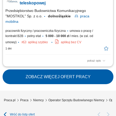
teleskopowej
Przedsiębiorstwo Budownictwa Komunikacyjnego
"MOSTKOL" Sp. z o.o.
dolnośląskie
praca
mobilna
pracownik fizyczny / pracowniczka fizyczna
umowa o pracę /
kontrakt B2B
pełny etat
5 000 - 10 000 zł
/ mies. (w zal. od
umowy)
aplikuj szybko
aplikuj bez CV
1 dni
pokaż opis
ZADANIA: Obsługa koparki kołowej, koparko-ładowarki, ładowarki
teleskopowej (mile widziane uprawnienia na więcej niż jedną maszynę)
Praca przy wykonywaniu obiektów mostowych Wykonywanie prac
ZOBACZ WIĘCEJ OFERT PRACY
ziemnych i transportowych na terenie prowadzonych robót Bieżąca
obsługa oraz podstawowa...
Praca.pl
Praca
Niemcy
Operator Sprzętu Budowlanego Niemcy
Oper
Wróć do listy ofert