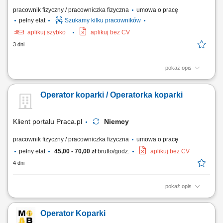
pracownik fizyczny / pracowniczka fizyczna
umowa o pracę
pełny etat
Szukamy kilku pracowników
aplikuj szybko
aplikuj bez CV
3 dni
pokaż opis
Opis stanowiska: Praca na koparce jednonaczyniowej; Po zakończeniu
pracy na maszynie, praca z ekipami budowlanymi; Miejsce pracy:
Operator koparki / Operatorka koparki
Niemcy;
Klient portalu Praca.pl
Niemcy
pracownik fizyczny / pracowniczka fizyczna
umowa o pracę
pełny etat
45,00 - 70,00 zł
brutto/godz.
aplikuj bez CV
4 dni
pokaż opis
Obsługa koparki przy pracach ziemnych; Wykonywanie wykopów pod
sieci wodno-kanalizacyjne, kablowe i inne instalacje; Współpraca z
Operator Koparki
brygadą budowlaną na terenie inwestycji; Kontrola stanu technicznego i