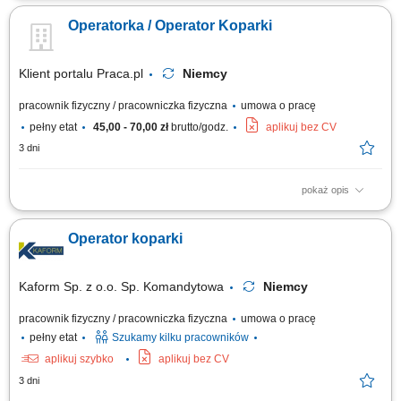
ziemnych. Wykonywanie robót zgodnie z dokumentacją i poleceniami
Operatorka / Operator Koparki
przełożonego. Wsparcie ekipy budowlanej po zakończeniu pracy
maszyną. Praca na terenie budów w Niemczech.
Klient portalu Praca.pl
Niemcy
pracownik fizyczny / pracowniczka fizyczna
umowa o pracę
pełny etat
45,00 - 70,00 zł
brutto/godz.
aplikuj bez CV
3 dni
pokaż opis
Obsługa koparki podczas robót ziemnych i wykopów pod instalacje
podziemne; Współpraca z zespołem budowlanym przy realizacji
Operator koparki
inwestycji; Kontrola stanu technicznego i dbanie o powierzony sprzęt;
Przestrzeganie zasad BHP oraz standardów jakościowych na budowie;
Kaform Sp. z o.o. Sp. Komandytowa
Niemcy
pracownik fizyczny / pracowniczka fizyczna
umowa o pracę
pełny etat
Szukamy kilku pracowników
aplikuj szybko
aplikuj bez CV
3 dni