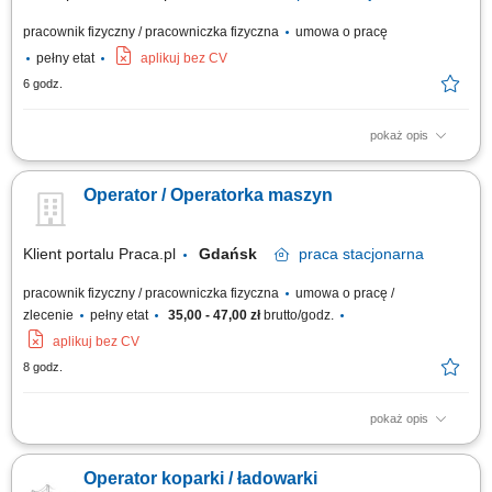
pracownik fizyczny / pracowniczka fizyczna
umowa o pracę
pełny etat
aplikuj bez CV
6 godz.
pokaż opis
Obsługa maszyn ciężkich, w tym koparki, ładowarki lub pogłębiarki
śródlądowej. Wykonywanie prac na terenie kopalni zgodnie z
Operator / Operatorka maszyn
obowiązującymi standardami. Kontrolowanie stanu technicznego
obsługiwanego sprzętu. Przestrzeganie zasad BHP oraz obowiązujących
procedur. Współpraca z...
Klient portalu Praca.pl
Gdańsk
praca
stacjonarna
pracownik fizyczny / pracowniczka fizyczna
umowa o pracę /
zlecenie
pełny etat
35,00 - 47,00 zł
brutto/godz.
aplikuj bez CV
8 godz.
pokaż opis
Obsługa koparek, ładowarek oraz wozideł na terenie budowy. Dbanie o
prawidłowy stan techniczny powierzonych maszyn. Wykonywanie prac
Operator koparki / ładowarki
pomocniczych na budowie.