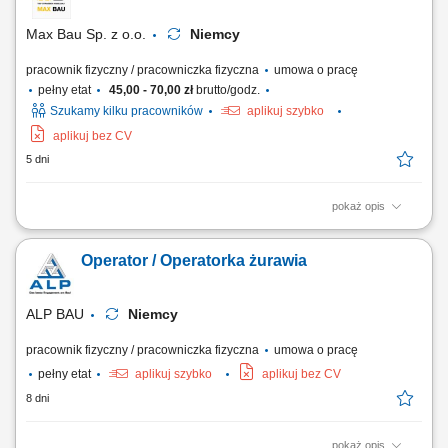
dbanie o sprzęt; Przestrzeganie norm bezpieczeństwa oraz standardów
jakości;
Max Bau Sp. z o.o.
Niemcy
pracownik fizyczny / pracowniczka fizyczna
umowa o pracę
pełny etat
45,00 - 70,00 zł
brutto/godz.
Szukamy kilku pracowników
aplikuj szybko
aplikuj bez CV
5 dni
pokaż opis
Zakres obowiązków Do głównych zadań należeć będzie: obsługa
koparki podczas realizacji robót ziemnych, wykonywanie wykopów pod
Operator / Operatorka żurawia
sieci wodno-kanalizacyjne, kablowe i inne instalacje podziemne,
współpraca z brygadą budowlaną przy realizacji inwestycji, kontrola
stanu technicznego...
ALP BAU
Niemcy
pracownik fizyczny / pracowniczka fizyczna
umowa o pracę
pełny etat
aplikuj szybko
aplikuj bez CV
8 dni
pokaż opis