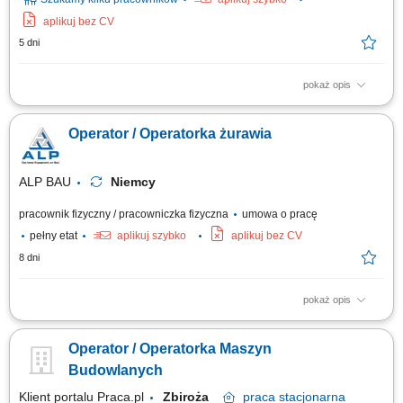
aplikuj bez CV
5 dni
pokaż opis
Zakres obowiązków Do głównych zadań należeć będzie: obsługa koparki
podczas realizacji robót ziemnych, wykonywanie wykopów pod sieci
Operator / Operatorka żurawia
wodno-kanalizacyjne, kablowe i inne instalacje podziemne, współpraca z
brygadą budowlaną przy realizacji inwestycji, kontrola stanu
technicznego...
ALP BAU
Niemcy
pracownik fizyczny / pracowniczka fizyczna
umowa o pracę
pełny etat
aplikuj szybko
aplikuj bez CV
8 dni
pokaż opis
Opis stanowiska obsługa żurawia wieżowego w ramach projektów
budowlanych, wsparcie zespołu budowlanego przy pracach
Operator / Operatorka Maszyn
montażowych i transportowych, utrzymanie porządku i bezpieczeństwa na
stanowisku pracy, współpraca z zespołem w celu terminowej realizacji
Budowlanych
zadań. Wymagania doświadczenie w...
Klient portalu Praca.pl
Zbiroża
praca
stacjonarna