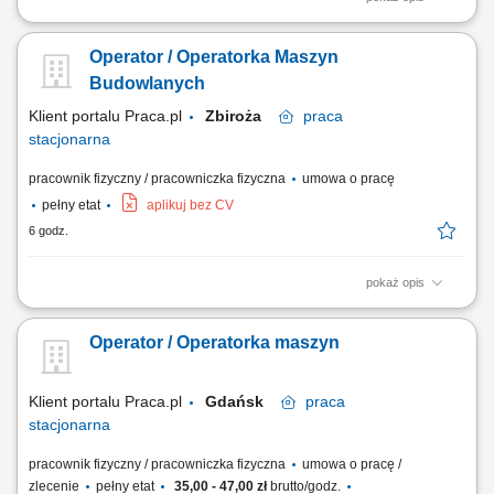
Opis stanowiska obsługa żurawia wieżowego w ramach projektów
budowlanych, wsparcie zespołu budowlanego przy pracach
Operator / Operatorka Maszyn
montażowych i transportowych, utrzymanie porządku i bezpieczeństwa
na stanowisku pracy, współpraca z zespołem w celu terminowej
Budowlanych
realizacji zadań. Wymagania doświadczenie w...
Klient portalu Praca.pl
Zbiroża
praca
stacjonarna
pracownik fizyczny / pracowniczka fizyczna
umowa o pracę
pełny etat
aplikuj bez CV
6 godz.
pokaż opis
Obsługa maszyn ciężkich, w tym koparki, ładowarki lub pogłębiarki
śródlądowej. Wykonywanie prac na terenie kopalni zgodnie z
Operator / Operatorka maszyn
obowiązującymi standardami. Kontrolowanie stanu technicznego
obsługiwanego sprzętu. Przestrzeganie zasad BHP oraz
obowiązujących procedur. Współpraca z...
Klient portalu Praca.pl
Gdańsk
praca
stacjonarna
pracownik fizyczny / pracowniczka fizyczna
umowa o pracę /
zlecenie
pełny etat
35,00 - 47,00 zł
brutto/godz.