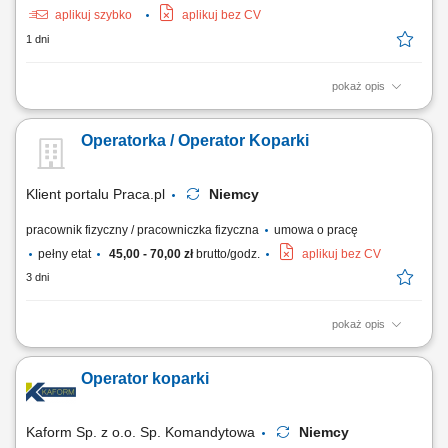
aplikuj szybko
aplikuj bez CV
1 dni
pokaż opis
Opis stanowiska: Obsługa koparki jednonaczyniowej przy realizacji prac
ziemnych. Wykonywanie robót zgodnie z dokumentacją i poleceniami
Operatorka / Operator Koparki
przełożonego. Wsparcie ekipy budowlanej po zakończeniu pracy
maszyną. Praca na terenie budów w Niemczech.
Klient portalu Praca.pl
Niemcy
pracownik fizyczny / pracowniczka fizyczna
umowa o pracę
pełny etat
45,00 - 70,00 zł
brutto/godz.
aplikuj bez CV
3 dni
pokaż opis
Obsługa koparki podczas robót ziemnych i wykopów pod instalacje
podziemne; Współpraca z zespołem budowlanym przy realizacji
Operator koparki
inwestycji; Kontrola stanu technicznego i dbanie o powierzony sprzęt;
Przestrzeganie zasad BHP oraz standardów jakościowych na budowie;
Kaform Sp. z o.o. Sp. Komandytowa
Niemcy