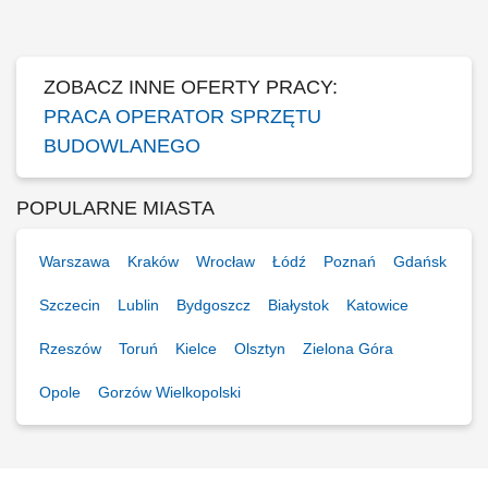
ziemnych i transportowych na terenie prowadzonych robót Bieżąca
obsługa oraz podstawowa...
ZOBACZ INNE OFERTY PRACY:
PRACA OPERATOR SPRZĘTU
BUDOWLANEGO
POPULARNE MIASTA
Warszawa
Kraków
Wrocław
Łódź
Poznań
Gdańsk
Szczecin
Lublin
Bydgoszcz
Białystok
Katowice
Rzeszów
Toruń
Kielce
Olsztyn
Zielona Góra
Opole
Gorzów Wielkopolski