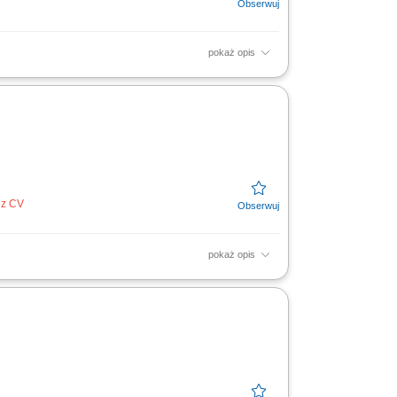
pokaż opis
Wymagania: Znasz język niemiecki? - mile
ez CV
pokaż opis
lizacji inwestycji; Kontrola stanu