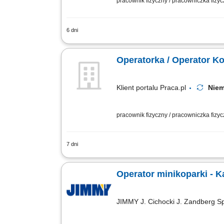
pracownik fizyczny / pracowniczka fizy
6 dni
Zakres obowiązków: obsługa żurawia w
widziane; Pracowałeś już w Niemczech ?
Operatorka / Operator Ko
Klient portalu Praca.pl
Nie
pracownik fizyczny / pracowniczka fizy
7 dni
Obsługa koparki podczas robót ziemnyc
technicznego i dbanie o powierzony sp
Operator minikoparki - K
JIMMY J. Cichocki J. Zandberg S