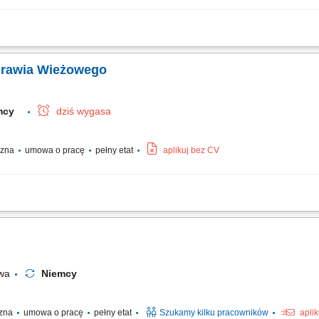
onaczyniowej przy realizacji prac ziemnych. Wykonywanie robót zgodnie z dokume
y maszyną. Praca na terenie budów w Niemczech.
Żurawia Wieżowego
emcy
dziś wygasa
yczna
umowa o pracę
pełny etat
aplikuj bez CV
alizacji prac budowlanych. Bezpieczne wykonywanie prac zgodnie z obowiązując
 sprzętu.
owa
Niemcy
czna
umowa o pracę
pełny etat
Szukamy kilku pracowników
apli