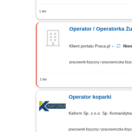
1 dni
Opis stanowiska: Obsługa koparki jedn
ekipy budowlanej po zakończeniu prac
Operator / Operatorka 
Klient portalu Praca.pl
Ni
pracownik fizyczny / pracowniczka fiz
2 dni
Obsługa żurawia wieżowego podczas re
prawidłową eksploatację powierzonego
Operator koparki
Kaform Sp. z o.o. Sp. Komandyt
pracownik fizyczny / pracowniczka fizy