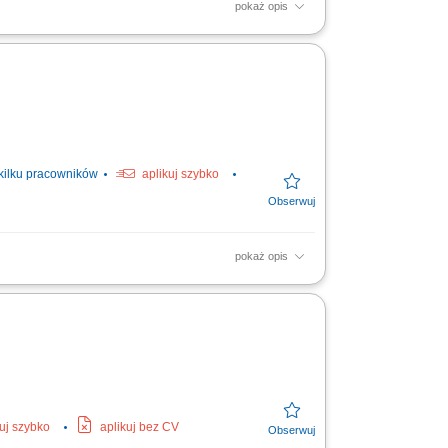
pokaż opis
je; Współpraca z brygadą budowlaną na
kości;
kilku pracowników
aplikuj szybko
pokaż opis
e wykopów pod sieci wodno-kanalizacyjne,
go...
kuj szybko
aplikuj bez CV