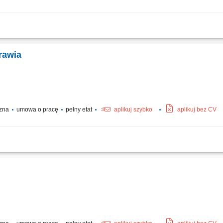
nonaczyniowej; Po zakończeniu pracy na maszynie, praca z ekipami budowlanymi;
rawia
czna
umowa o pracę
pełny etat
aplikuj szybko
aplikuj bez CV
owego w ramach projektów budowlanych, wsparcie zespołu budowlanego przy pra
na stanowisku pracy, współpraca z zespołem w celu terminowej realizacji zadań.