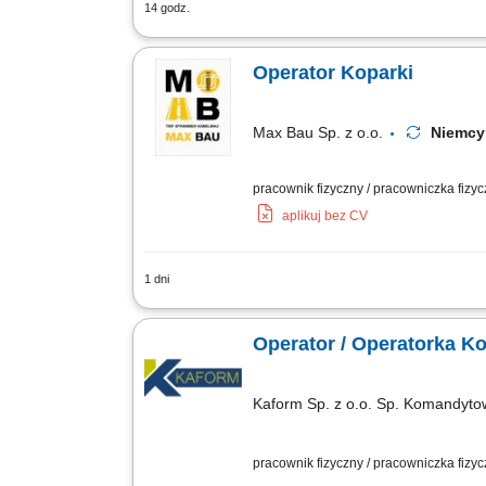
14 godz.
Obsługa koparki przy pracach ziemnyc
terenie inwestycji; Kontrola stanu tec
Operator Koparki
Max Bau Sp. z o.o.
Niem
pracownik fizyczny / pracowniczka fizy
aplikuj bez CV
1 dni
Zakres obowiązków Do głównych zadań 
kablowe i inne instalacje podziemne, ws
Operator / Operatorka K
Kaform Sp. z o.o. Sp. Komandyt
pracownik fizyczny / pracowniczka fizy