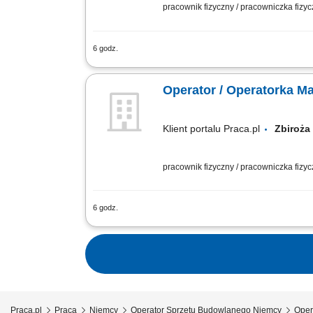
pracownik fizyczny / pracowniczka fizy
6 godz.
Opis stanowiska: Firma elektroenergety
energetycznych na terenie Warszawy i 
Operator / Operatorka 
Klient portalu Praca.pl
Zbiro
pracownik fizyczny / pracowniczka fizy
6 godz.
Obsługa maszyn ciężkich, w tym kopark
Kontrolowanie stanu technicznego obsł
Praca.pl
Praca
Niemcy
Operator Sprzętu Budowlanego Niemcy
Oper