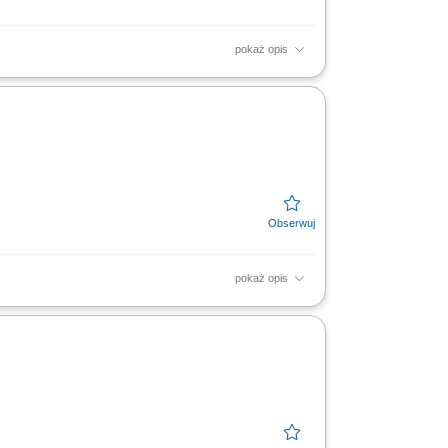
pokaż opis
 Miejsce pracy: Niemcy;
pokaż opis
cach montażowych i transportowych,
 Wymagania doświadczenie w...