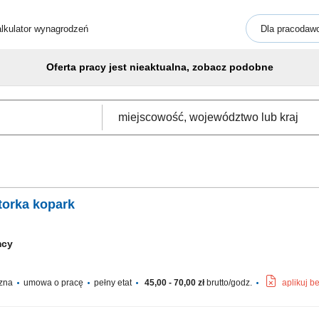
lkulator wynagrodzeń
Dla pracodaw
Oferta pracy jest nieaktualna, zobacz podobne
torka kopark
mcy
czna
umowa o pracę
pełny etat
45,00 - 70,00 zł
brutto/godz.
aplikuj b