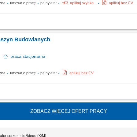
czna
umowa o pracę
pełny etat
aplikuj szybko
aplikuj bez CV
czna zatrudni pracownika - kablarza z uprawnieniami na minikoparki do pracy przy 
przylegających powiatów – bez delegacji.
Maszyn Budowlanych
ża
praca
stacjonarna
czna
umowa o pracę
pełny etat
aplikuj bez CV
i, ładowarki lub pogłębiarki śródlądowej. Wykonywanie prac na terenie kopalni z
ugiwanego sprzętu. Przestrzeganie zasad BHP oraz obowiązujących procedur. Wsp
ZOBACZ WIĘCEJ OFERT PRACY
ator sprzętu ciężkiego (K/M)