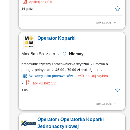
aplikuj bez CV
14 godz.
pokaż opis
Obsługa koparki przy pracach ziemnych; Wykonywanie
wykopów pod sieci wodno-kanalizacyjne, kablowe i inne
Operator Koparki
instalacje; Współpraca z brygadą budowlaną na terenie
inwestycji; Kontrola stanu technicznego i dbanie o sprzęt;
Przestrzeganie norm bezpieczeństwa oraz standardów jakości;
Max Bau Sp. z o.o.
Niemcy
pracownik fizyczny / pracowniczka fizyczna
umowa o
pracę
pełny etat
45,00 - 70,00 zł
brutto/godz.
Szukamy kilku pracowników
aplikuj szybko
aplikuj bez CV
1 dni
pokaż opis
Zakres obowiązków Do głównych zadań należeć będzie:
obsługa koparki podczas realizacji robót ziemnych,
Operator / Operatorka Koparki
wykonywanie wykopów pod sieci wodno-kanalizacyjne,
kablowe i inne instalacje podziemne, współpraca z brygadą
Jednonaczyniowej