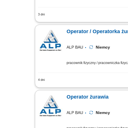
3 dni
Opis stanowiska: Praca na koparce jed
Operator / Operatorka żu
ALP BAU
Niemcy
pracownik fizyczny / pracowniczka fizy
4 dni
Opis stanowiska obsługa żurawia wież
utrzymanie porządku i bezpieczeństwa 
Operator żurawia
ALP BAU
Niemcy