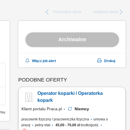
Poprzednia
oferta
Następna
oferta
Archiwalne
Włącz job alert
Drukuj
PODOBNE OFERTY
Operator koparki / Operatorka
kopark
Klient portalu Praca.pl
Niemcy
emu
pracownik fizyczny / pracowniczka fizyczna
umowa o
pracę
pełny etat
45,00 - 70,00 zł
brutto/godz.