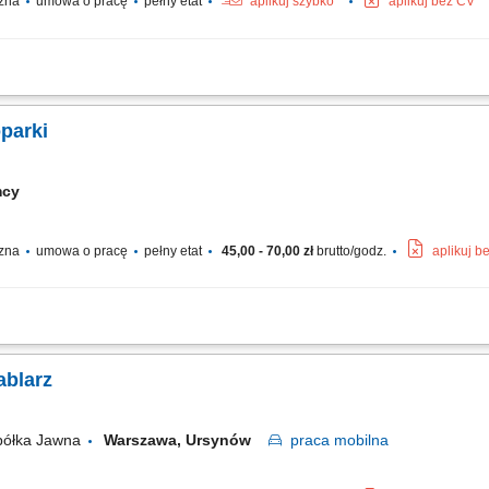
czna
umowa o pracę
pełny etat
aplikuj szybko
aplikuj bez CV
ieżowego; praca w systemie mieszanym: operator żurawia- pracownik budowlany; 
 - To duży atut! Masz prawo jazdy kat. B ? - To dodatkowy plus!
parki
mcy
czna
umowa o pracę
pełny etat
45,00 - 70,00 zł
brutto/godz.
aplikuj b
h i wykopów pod instalacje podziemne; Współpraca z zespołem budowlanym przy rea
rzęt; Przestrzeganie zasad BHP oraz standardów jakościowych na budowie;
ablarz
półka Jawna
Warszawa, Ursynów
praca
mobilna