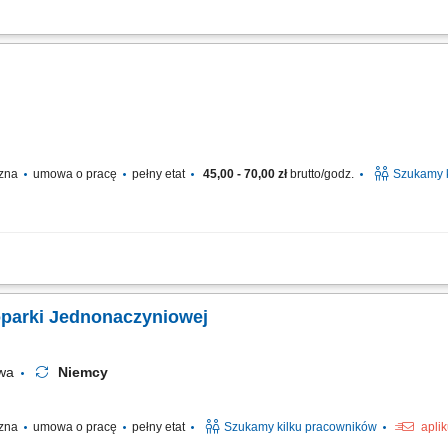
h; Wykonywanie wykopów pod sieci wodno-kanalizacyjne, kablowe i inne instalac
hnicznego i dbanie o sprzęt; Przestrzeganie norm bezpieczeństwa oraz standardów ja
cy
czna
umowa o pracę
pełny etat
45,00 - 70,00 zł
brutto/godz.
Szukamy 
należeć będzie: obsługa koparki podczas realizacji robót ziemnych, wykonywani
półpraca z brygadą budowlaną przy realizacji inwestycji, kontrola stanu techniczne
oparki Jednonaczyniowej
owa
Niemcy
czna
umowa o pracę
pełny etat
Szukamy kilku pracowników
apli