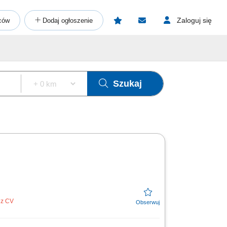
Zaloguj się
ców
Dodaj ogłoszenie
Szukaj
ez CV