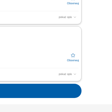
pokaż opis
budowach oświetlenia ulicznego i linii
pokaż opis
godnie z obowiązującymi standardami.
ółpraca z...