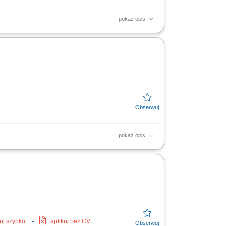
pokaż opis
ntacją i poleceniami przełożonego. Wsparcie
pokaż opis
ymi przepisami i zasadami BHP. Dbanie o
kuj szybko
aplikuj bez CV