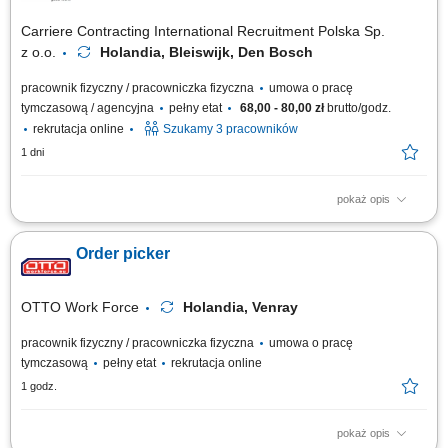
Carriere Contracting International Recruitment Polska Sp.
z o.o.
Holandia, Bleiswijk, Den Bosch
pracownik fizyczny / pracowniczka fizyczna
umowa o pracę
tymczasową / agencyjna
pełny etat
68,00 - 80,00 zł
brutto/godz.
rekrutacja online
Szukamy 3 pracowników
1 dni
pokaż opis
Chcesz zacząć pracę za granicą i szukasz stabilnego zatrudnienia w
renomowanej firmie? Dołącz do zespołu magazynowego i zyskaj
Order picker
konkurencyjne wynagrodzenie, bezpieczne zakwaterowanie oraz
wsparcie na każdym etapie pracy. Nawet jeśli nie masz dużego
doświadczenia – wszystkiego Cię...
OTTO Work Force
Holandia, Venray
pracownik fizyczny / pracowniczka fizyczna
umowa o pracę
tymczasową
pełny etat
rekrutacja online
1 godz.
pokaż opis