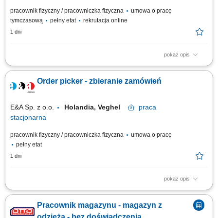
pracownik fizyczny / pracowniczka fizyczna
umowa o pracę
tymczasową
pełny etat
rekrutacja online
1 dni
pokaż opis
Twoje codzienne zadania Kompletujesz i przygotowujesz zamówienia
supermarketowe. Będziesz: Kompletować produkty przy użyciu skanera
Order picker - zbieranie zamówień
ręcznego lub systemu voice picking Sprawdzać, czy wybierasz właściwy
produkt, w odpowiedniej ilości i jakości Pakować zamówienia tak, aby
były gotowe do...
E&A Sp. z o.o.
Holandia, Veghel
praca
stacjonarna
pracownik fizyczny / pracowniczka fizyczna
umowa o pracę
pełny etat
1 dni
pokaż opis
Zakres obowiązków: Zbieranie zamówień, Skanowanie produktów –
korzystanie z ręcznego skanera, Kontrola jakości – sprawdzanie
Pracownik magazynu - magazyn z
produktów pod kątem ewentualnych uszkodzeń i zgodności z
zamówieniem, Transport wewnętrzny – przemieszczanie towarów w
odzieżą - bez doświadczenia