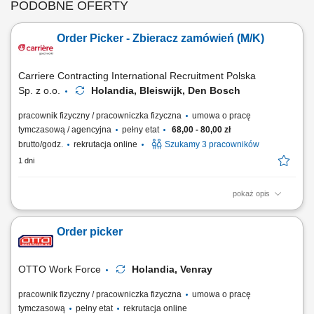
PODOBNE OFERTY
Order Picker - Zbieracz zamówień (M/K)
Carriere Contracting International Recruitment Polska
Sp. z o.o.
Holandia, Bleiswijk, Den Bosch
pracownik fizyczny / pracowniczka fizyczna
umowa o pracę
tymczasową / agencyjna
pełny etat
68,00 - 80,00 zł
brutto/godz.
rekrutacja online
Szukamy 3 pracowników
1 dni
pokaż opis
Chcesz zacząć pracę za granicą i szukasz stabilnego zatrudnienia w
renomowanej firmie? Dołącz do zespołu magazynowego i zyskaj
Order picker
konkurencyjne wynagrodzenie, bezpieczne zakwaterowanie oraz
wsparcie na każdym etapie pracy. Nawet jeśli nie masz dużego
doświadczenia – wszystkiego Cię...
OTTO Work Force
Holandia, Venray
pracownik fizyczny / pracowniczka fizyczna
umowa o pracę
tymczasową
pełny etat
rekrutacja online