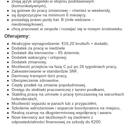
znają język angielski w stopniu podstawowym
(komunikatywnym),
są gotowe do pracy zmianowej – również w weekendy,
są dyspozycyjne na minimum 6 miesięcy,
posiadają prawo jazdy kat. B (mile widziane –
nieobowiązkowe),
chcą pracować w zespole i rozwijać się w nowym środowisku.
Oferujemy:
Atrakcyjne wynagrodzenie: €16,20 brutto/h + dodatki,
Dodatek za pracę w niedziele
Dodatek dla kierowców – €5 dziennie,
Dodatek wakacyjny i urlopowy,
Dodatek zmianowy,
Możliwość przejścia na fazę C już po 26 tygodniach pracy,
Zakwaterowanie w standardzie SNF,
Darmowy transport do/z pracy,
Ubezpieczenie zdrowotne,
Ciepły posiłek na zmianie popołudniowej,
Dostęp do stołówki pracowniczej z tanimi posiłkami,
Stabilną pracę na umowie o pracę tymczasową na warunkach
holenderskich,
Możliwość wyjazdu w parach lub z przyjaciółmi,
Szkolenie wdrożeniowe i wsparcie koordynatora na miejscu,
Realną szansę na długoterminową współpracę i awans.
Nowi kierowcy aut służbowych są zwolnieni z
odpowiedzialności finansowej za szkody do €200.