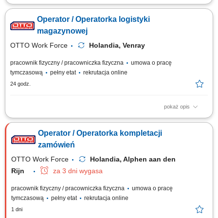
Twoje codzienne zadania Pracujesz w nowoczesnym magazynie i dbasz
o to, żeby zamówienia były kompletne. Będziesz: Kompletować produkty
Operator / Operatorka logistyki
za pomocą ręcznego skanera; Pakować produkty do skrzynek lub
pojemników; Podnosić produkty o różnej wadze; Pracować w strefach o
magazynowej
normalnej temperaturze,...
OTTO Work Force
Holandia, Venray
pracownik fizyczny / pracowniczka fizyczna
umowa o pracę
tymczasową
pełny etat
rekrutacja online
24 godz.
pokaż opis
Opis stanowiska: zbieranie i kompletowanie zamówień za pomocą
skanera lub systemu głosowego; przygotowanie i zabezpieczanie palet
Operator / Operatorka kompletacji
przed wysyłką; obsługa elektrycznego wózka paletowego (EPT) transport
i układanie towarów w magazynie; wykonywanie zadań fizycznych
zamówień
związanych z przepływem towarów;
OTTO Work Force
Holandia, Alphen aan den
Rijn
za 3 dni wygasa
pracownik fizyczny / pracowniczka fizyczna
umowa o pracę
tymczasową
pełny etat
rekrutacja online
1 dni