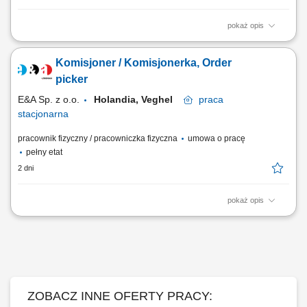
pokaż opis
Opis stanowiska: realizacja zamówień klientów w dużym centrum
dystrybucyjnym, kompletowanie produktów zgodnie ze skanerem i listą
Komisjoner / Komisjonerka, Order
zamówień, pakowanie i przygotowanie towaru do wysyłki, praca w
różnych strefach temperatur (w tym chłodnia i mroźnia), wykonywanie
picker
prostych prac magazynowych...
E&A Sp. z o.o.
Holandia, Veghel
praca
stacjonarna
pracownik fizyczny / pracowniczka fizyczna
umowa o pracę
pełny etat
2 dni
pokaż opis
Zakres obowiązków: Zbieranie zamówień, Skanowanie produktów –
korzystanie z ręcznego skanera, Kontrola jakości – pod kątem
ewentualnych uszkodzeń i zgodności z zamówieniem. Wymagania:
komunikatywna znajomość języka angielskiego/holenderskiego, prawo
jazdy będzie dodatkowym atutem;
ZOBACZ INNE OFERTY PRACY: