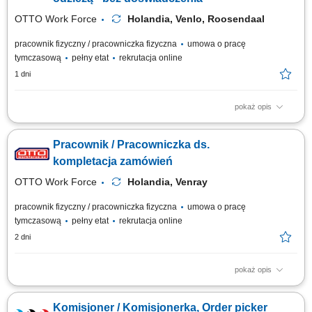
magazynie przy użyciu EPT z...
OTTO Work Force
Holandia, Venlo, Roosendaal
pracownik fizyczny / pracowniczka fizyczna
umowa o pracę
tymczasową
pełny etat
rekrutacja online
1 dni
pokaż opis
Otrzymujesz pełną stawkę godzinową brutto w wysokości 16,36 €. Na tę
kwotę składa się podstawowe wynagrodzenie w wysokości 15,15 € za
Pracownik / Pracowniczka ds.
godzinę oraz dodatek ADV, dodatek urlopowy i udział w zyskach. W
zależności od Twoich obowiązków możesz też otrzymać dodatkowe
kompletacja zamówień
dodatki, takie...
OTTO Work Force
Holandia, Venray
pracownik fizyczny / pracowniczka fizyczna
umowa o pracę
tymczasową
pełny etat
rekrutacja online
2 dni
pokaż opis
Opis stanowiska: realizacja zamówień klientów w dużym centrum
dystrybucyjnym, kompletowanie produktów zgodnie ze skanerem i listą
Komisjoner / Komisjonerka, Order picker
zamówień, pakowanie i przygotowanie towaru do wysyłki, praca w