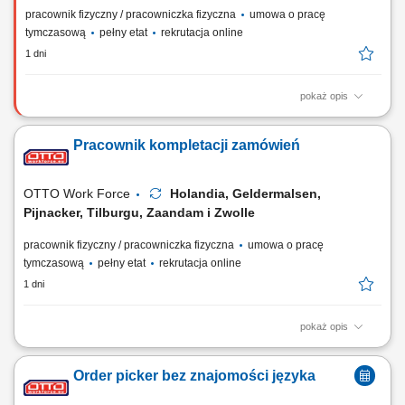
pracownik fizyczny / pracowniczka fizyczna
umowa o pracę
tymczasową
pełny etat
rekrutacja online
1 dni
pokaż opis
Opis stanowiska Realizacja procesów magazynowych związanych z
przyjmowaniem i wysyłką towarów; Rozładunek dostaw oraz
Pracownik kompletacji zamówień
przygotowywanie przesyłek do transportu; Kompletowanie zamówień
zgodnie z dokumentacją magazynową; Sortowanie, przepakowywanie i
przygotowywanie produktów do dalszej...
OTTO Work Force
Holandia, Geldermalsen,
Pijnacker, Tilburgu, Zaandam i Zwolle
pracownik fizyczny / pracowniczka fizyczna
umowa o pracę
tymczasową
pełny etat
rekrutacja online
1 dni
pokaż opis
Twoje codzienne zadania Przygotowujesz zamówienia hurtowe dla
sklepów Albert Heijn. Będziesz: Kompletować produkty za pomocą
Order picker bez znajomości języka
skanera ręcznego lub systemu voice pickingu; Podnosić i przenosić
paczki o różnej wadze; Zabezpieczać palety i przygotowywać je do