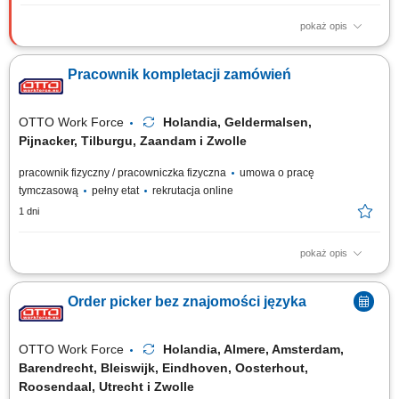
pokaż opis
Opis stanowiska Realizacja procesów magazynowych związanych z
przyjmowaniem i wysyłką towarów; Rozładunek dostaw oraz
Pracownik kompletacji zamówień
przygotowywanie przesyłek do transportu; Kompletowanie zamówień
zgodnie z dokumentacją magazynową; Sortowanie, przepakowywanie i
przygotowywanie produktów do dalszej...
OTTO Work Force
Holandia, Geldermalsen,
Pijnacker, Tilburgu, Zaandam i Zwolle
pracownik fizyczny / pracowniczka fizyczna
umowa o pracę
tymczasową
pełny etat
rekrutacja online
1 dni
pokaż opis
Twoje codzienne zadania Przygotowujesz zamówienia hurtowe dla
sklepów Albert Heijn. Będziesz: Kompletować produkty za pomocą
Order picker bez znajomości języka
skanera ręcznego lub systemu voice pickingu; Podnosić i przenosić
paczki o różnej wadze; Zabezpieczać palety i przygotowywać je do
wysyłki; Prowadzić wózek EPT...
OTTO Work Force
Holandia, Almere, Amsterdam,
Barendrecht, Bleiswijk, Eindhoven, Oosterhout,
Roosendaal, Utrecht i Zwolle