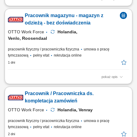
Zakres obowiązków: Zbieranie zamówień, Skanowanie produktów –
korzystanie z ręcznego skanera, Kontrola jakości – sprawdzanie
Pracownik magazynu - magazyn z
produktów pod kątem ewentualnych uszkodzeń i zgodności z
zamówieniem, Transport wewnętrzny – przemieszczanie towarów w
odzieżą - bez doświadczenia
magazynie przy użyciu EPT z...
OTTO Work Force
Holandia,
Venlo, Roosendaal
pracownik fizyczny / pracowniczka fizyczna
umowa o pracę
tymczasową
pełny etat
rekrutacja online
1 dni
pokaż opis
Otrzymujesz pełną stawkę godzinową brutto w wysokości 16,36 €. Na tę
kwotę składa się podstawowe wynagrodzenie w wysokości 15,15 € za
Pracownik / Pracowniczka ds.
godzinę oraz dodatek ADV, dodatek urlopowy i udział w zyskach. W
zależności od Twoich obowiązków możesz też otrzymać dodatkowe
kompletacja zamówień
dodatki, takie...
OTTO Work Force
Holandia, Venray
pracownik fizyczny / pracowniczka fizyczna
umowa o pracę
tymczasową
pełny etat
rekrutacja online
2 dni