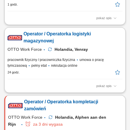
1 godz.
pokaż opis
Twoje codzienne zadania Pracujesz w nowoczesnym magazynie i
dbasz o to, żeby zamówienia były kompletne. Będziesz: Kompletować
Operator / Operatorka logistyki
produkty za pomocą ręcznego skanera; Pakować produkty do skrzynek
lub pojemników; Podnosić produkty o różnej wadze; Pracować w
magazynowej
strefach o normalnej temperaturze,...
OTTO Work Force
Holandia, Venray
pracownik fizyczny / pracowniczka fizyczna
umowa o pracę
tymczasową
pełny etat
rekrutacja online
24 godz.
pokaż opis
Opis stanowiska: zbieranie i kompletowanie zamówień za pomocą
skanera lub systemu głosowego; przygotowanie i zabezpieczanie palet
Operator / Operatorka kompletacji
przed wysyłką; obsługa elektrycznego wózka paletowego (EPT)
transport i układanie towarów w magazynie; wykonywanie zadań
zamówień
fizycznych związanych z przepływem towarów;
OTTO Work Force
Holandia, Alphen aan den
Rijn
za 3 dni wygasa