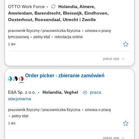
wysyłki; Prowadzić wózek EPT...
OTTO Work Force
Holandia, Almere,
Amsterdam, Barendrecht, Bleiswijk, Eindhoven,
Oosterhout, Roosendaal, Utrecht i Zwolle
pracownik fizyczny / pracowniczka fizyczna
umowa o pracę
tymczasową
pełny etat
rekrutacja online
1 dni
pokaż opis
Twoje codzienne zadania Kompletujesz i przygotowujesz zamówienia
supermarketowe. Będziesz: Kompletować produkty przy użyciu skanera
Order picker - zbieranie zamówień
ręcznego lub systemu voice picking Sprawdzać, czy wybierasz właściwy
produkt, w odpowiedniej ilości i jakości Pakować zamówienia tak, aby
były gotowe do...
E&A Sp. z o.o.
Holandia, Veghel
praca
stacjonarna
pracownik fizyczny / pracowniczka fizyczna
umowa o pracę
pełny etat
1 dni
pokaż opis