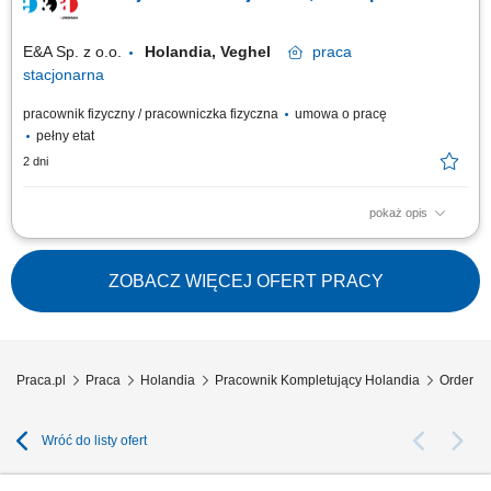
różnych strefach temperatur (w tym chłodnia i mroźnia), wykonywanie
prostych prac magazynowych...
E&A Sp. z o.o.
Holandia, Veghel
praca
stacjonarna
pracownik fizyczny / pracowniczka fizyczna
umowa o pracę
pełny etat
2 dni
pokaż opis
Zakres obowiązków: Zbieranie zamówień, Skanowanie produktów –
korzystanie z ręcznego skanera, Kontrola jakości – pod kątem
ewentualnych uszkodzeń i zgodności z zamówieniem. Wymagania:
ZOBACZ WIĘCEJ OFERT PRACY
komunikatywna znajomość języka angielskiego/holenderskiego, prawo
jazdy będzie dodatkowym atutem;
Praca.pl
Praca
Holandia
Pracownik Kompletujący Holandia
Order Pi
Wróć do listy ofert