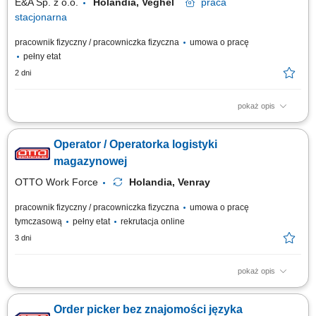
E&A Sp. z o.o.
Holandia, Veghel
praca
stacjonarna
pracownik fizyczny / pracowniczka fizyczna
umowa o pracę
pełny etat
2 dni
pokaż opis
Opis stanowiska kompletowanie zamówień zgodnie z listą produktów,
obsługa ręcznego skanera podczas przygotowywania wysyłek,
Operator / Operatorka logistyki
kontrolowanie jakości oraz zgodności towarów przed przekazaniem do
dalszej realizacji, transport produktów wewnątrz magazynu z
magazynowej
wykorzystaniem wózka EPT, dbanie o...
OTTO Work Force
Holandia, Venray
pracownik fizyczny / pracowniczka fizyczna
umowa o pracę
tymczasową
pełny etat
rekrutacja online
3 dni
pokaż opis
Opis stanowiska: zbieranie i kompletowanie zamówień za pomocą
skanera lub systemu głosowego; przygotowanie i zabezpieczanie palet
Order picker bez znajomości języka
przed wysyłką; obsługa elektrycznego wózka paletowego (EPT) transport