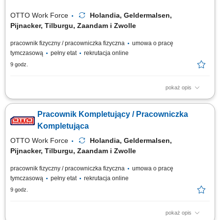
OTTO Work Force
Holandia, Geldermalsen,
Pijnacker, Tilburgu, Zaandam i Zwolle
pracownik fizyczny / pracowniczka fizyczna
umowa o pracę
tymczasową
pełny etat
rekrutacja online
9 godz.
pokaż opis
Twoje codzienne zadania Przygotowujesz zamówienia hurtowe dla
sklepów Albert Heijn. Będziesz: Kompletować produkty za pomocą
Pracownik Kompletujący / Pracowniczka
skanera ręcznego lub systemu voice pickingu; Podnosić i przenosić
paczki o różnej wadze; Zabezpieczać palety i przygotowywać je do
Kompletująca
wysyłki; Prowadzić wózek EPT...
OTTO Work Force
Holandia, Geldermalsen,
Pijnacker, Tilburgu, Zaandam i Zwolle
pracownik fizyczny / pracowniczka fizyczna
umowa o pracę
tymczasową
pełny etat
rekrutacja online
9 godz.
pokaż opis