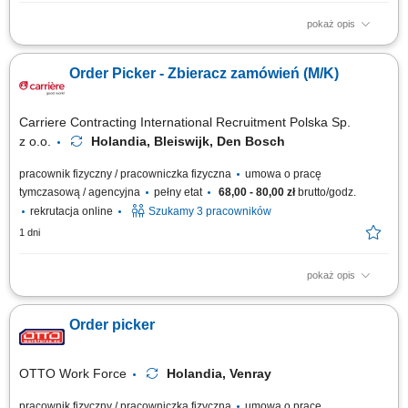
pokaż opis
Zakres obowiązków: pakowanie i układanie towaru na palety; obsługa
wózka EPT oraz OPT (pracodawca zapewnia wewnętrzne szkolenie na
Order Picker - Zbieracz zamówień (M/K)
miejscu) przepakowywanie, stickerowanie; zbieranie zamówień,
przyjmowanie zwrotów; kontrola jakości, obsługa komputera do tworzenia
etykiet wysyłkowych;...
Carriere Contracting International Recruitment Polska Sp.
z o.o.
Holandia, Bleiswijk, Den Bosch
pracownik fizyczny / pracowniczka fizyczna
umowa o pracę
tymczasową / agencyjna
pełny etat
68,00 - 80,00 zł
brutto/godz.
rekrutacja online
Szukamy 3 pracowników
1 dni
pokaż opis
Chcesz zacząć pracę za granicą i szukasz stabilnego zatrudnienia w
renomowanej firmie? Dołącz do zespołu magazynowego i zyskaj
Order picker
konkurencyjne wynagrodzenie, bezpieczne zakwaterowanie oraz
wsparcie na każdym etapie pracy. Nawet jeśli nie masz dużego
doświadczenia – wszystkiego Cię...
OTTO Work Force
Holandia, Venray
pracownik fizyczny / pracowniczka fizyczna
umowa o pracę