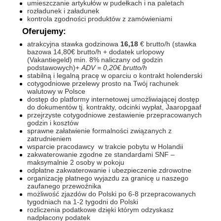
umieszczanie artykułów w pudełkach i na paletach
rozładunek i załadunek
kontrola zgodności produktów z zamówieniami
Oferujemy:
atrakcyjna stawka godzinowa
16,18
€ brutto/h (stawka
bazowa 14,80€ brutto/h + dodatek urlopowy
(Vakantiegeld) min. 8% naliczany od godzin
podstawowych)+
ADV =
0,20€ brutto/h
stabilną i legalną pracę w oparciu o kontrakt holenderski
cotygodniowe przelewy prosto na Twój rachunek
walutowy w Polsce
dostęp do platformy internetowej umożliwiającej dostęp
do dokumentów tj. kontrakty, odcinki wypłat, Jaaropgaaf
przejrzyste cotygodniowe zestawienie przepracowanych
godzin i kosztów
sprawne załatwienie formalności związanych z
zatrudnieniem
wsparcie pracodawcy w trakcie pobytu w Holandii
zakwaterowanie zgodne ze standardami SNF –
maksymalnie 2 osoby w pokoju
odpłatne zakwaterowanie i ubezpieczenie zdrowotne
organizację płatnego wyjazdu za granicę u naszego
zaufanego przewoźnika
możliwość zjazdów do Polski po 6-8 przepracowanych
tygodniach na 1-2 tygodni do Polski
rozliczenia podatkowe dzięki którym odzyskasz
nadpłacony podatek