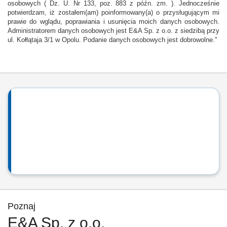
osobowych ( Dz. U. Nr 133, poz. 883 z późn. zm. ). Jednocześnie
potwierdzam, iż zostałem(am) poinformowany(a) o przysługującym mi
prawie do wglądu, poprawiania i usunięcia moich danych osobowych.
Administratorem danych osobowych jest E&A Sp. z o.o. z siedzibą przy
ul. Kołłątaja 3/1 w Opolu. Podanie danych osobowych jest dobrowolne."
Poznaj
E&A Sp. z o.o.