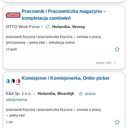
Opis stanowiska: Realizacja zamówień dla klientów poprzez kompletację
produktów w magazynie. Obsługa skanerów magazynowych i systemów
Pracownik / Pracowniczka magazynu –
wspierających kompletację. Transport produktów przy wykorzystaniu
wózków magazynowych. Przygotowywanie przesyłek i palet do wysyłki.
kompletacja zamówień
Kontrola jakości...
OTTO Work Force
Holandia, Venray
pracownik fizyczny / pracowniczka fizyczna
umowa o pracę
tymczasową
pełny etat
rekrutacja online
13 godz.
pokaż opis
Opis stanowiska: zbieranie zamówień w nowoczesnym magazynie przy
użyciu skanera ręcznego, kompletowanie i pakowanie produktów do
Komisjoner / Komisjonerka, Order picker
pojemników transportowych, praca z artykułami o różnej wadze i
gabarytach, wykonywanie zadań w różnych strefach temperaturowych
(sucha, chłodnia, mroźnia),...
E&A Sp. z o.o.
Holandia, Moerdijk
praca
stacjonarna
pracownik fizyczny / pracowniczka fizyczna
umowa o pracę
pełny etat
1 dni