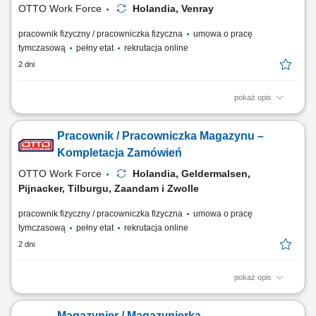
OTTO Work Force
Holandia, Venray
pracownik fizyczny / pracowniczka fizyczna
umowa o pracę
tymczasową
pełny etat
rekrutacja online
2 dni
pokaż opis
Twoje codzienne zadania Pracujesz w nowoczesnym magazynie i
dbasz o to, żeby zamówienia były kompletne. Będziesz: Kompletować
Pracownik / Pracowniczka Magazynu –
produkty za pomocą ręcznego skanera; Pakować produkty do skrzynek
lub pojemników; Podnosić produkty o różnej wadze; Pracować w
Kompletacja Zamówień
strefach o normalnej temperaturze,...
OTTO Work Force
Holandia, Geldermalsen,
Pijnacker, Tilburgu, Zaandam i Zwolle
pracownik fizyczny / pracowniczka fizyczna
umowa o pracę
tymczasową
pełny etat
rekrutacja online
2 dni
pokaż opis
Opis stanowiska: Kompletowanie zamówień przy użyciu skanera lub
systemu głosowego. Przygotowywanie produktów do wysyłki zgodnie z
Magazynier / Magazynierka –