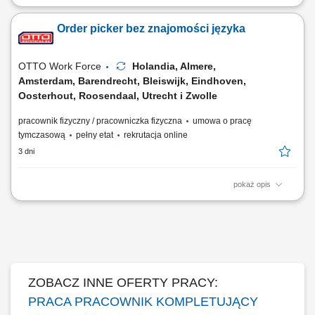
Opis stanowiska: zbieranie i kompletowanie zamówień za pomocą
skanera lub systemu głosowego; przygotowanie i zabezpieczanie palet
Order picker bez znajomości języka
przed wysyłką; obsługa elektrycznego wózka paletowego (EPT)
transport i układanie towarów w magazynie; wykonywanie zadań
fizycznych związanych z przepływem towarów;
OTTO Work Force
Holandia, Almere,
Amsterdam, Barendrecht, Bleiswijk, Eindhoven,
Oosterhout, Roosendaal, Utrecht i Zwolle
pracownik fizyczny / pracowniczka fizyczna
umowa o pracę
tymczasową
pełny etat
rekrutacja online
3 dni
pokaż opis
Twoje codzienne zadania Kompletujesz i przygotowujesz zamówienia
supermarketowe. Będziesz: Kompletować produkty przy użyciu skanera
ręcznego lub systemu voice picking Sprawdzać, czy wybierasz właściwy
produkt, w odpowiedniej ilości i jakości Pakować zamówienia tak, aby
były gotowe do...
ZOBACZ INNE OFERTY PRACY:
PRACA PRACOWNIK KOMPLETUJĄCY