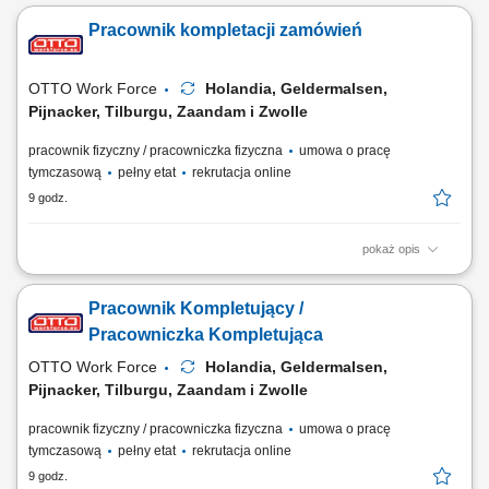
Pracownik kompletacji zamówień
OTTO Work Force
Holandia, Geldermalsen,
Pijnacker, Tilburgu, Zaandam i Zwolle
pracownik fizyczny / pracowniczka fizyczna
umowa o pracę
tymczasową
pełny etat
rekrutacja online
9 godz.
pokaż opis
Twoje codzienne zadania Przygotowujesz zamówienia hurtowe dla
sklepów Albert Heijn. Będziesz: Kompletować produkty za pomocą
Pracownik Kompletujący /
skanera ręcznego lub systemu voice pickingu; Podnosić i przenosić
paczki o różnej wadze; Zabezpieczać palety i przygotowywać je do
Pracowniczka Kompletująca
wysyłki; Prowadzić wózek EPT...
OTTO Work Force
Holandia, Geldermalsen,
Pijnacker, Tilburgu, Zaandam i Zwolle
pracownik fizyczny / pracowniczka fizyczna
umowa o pracę
tymczasową
pełny etat
rekrutacja online
9 godz.