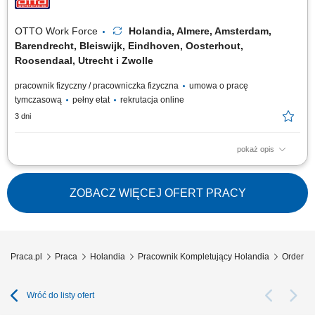
i układanie towarów w magazynie; wykonywanie zadań fizycznych
związanych z przepływem towarów;
OTTO Work Force
Holandia, Almere, Amsterdam,
Barendrecht, Bleiswijk, Eindhoven, Oosterhout,
Roosendaal, Utrecht i Zwolle
pracownik fizyczny / pracowniczka fizyczna
umowa o pracę
tymczasową
pełny etat
rekrutacja online
3 dni
pokaż opis
Twoje codzienne zadania Kompletujesz i przygotowujesz zamówienia
supermarketowe. Będziesz: Kompletować produkty przy użyciu skanera
ręcznego lub systemu voice picking Sprawdzać, czy wybierasz właściwy
ZOBACZ WIĘCEJ OFERT PRACY
produkt, w odpowiedniej ilości i jakości Pakować zamówienia tak, aby
były gotowe do...
Praca.pl
Praca
Holandia
Pracownik Kompletujący Holandia
Order pi
Wróć do listy ofert