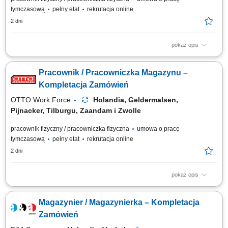
tymczasową
pełny etat
rekrutacja online
2 dni
pokaż opis
Twoje codzienne zadania Pracujesz w nowoczesnym magazynie i dbasz
o to, żeby zamówienia były kompletne. Będziesz: Kompletować produkty
Pracownik / Pracowniczka Magazynu –
za pomocą ręcznego skanera; Pakować produkty do skrzynek lub
pojemników; Podnosić produkty o różnej wadze; Pracować w strefach o
Kompletacja Zamówień
normalnej temperaturze,...
OTTO Work Force
Holandia, Geldermalsen,
Pijnacker, Tilburgu, Zaandam i Zwolle
pracownik fizyczny / pracowniczka fizyczna
umowa o pracę
tymczasową
pełny etat
rekrutacja online
2 dni
pokaż opis
Opis stanowiska: Kompletowanie zamówień przy użyciu skanera lub
systemu głosowego. Przygotowywanie produktów do wysyłki zgodnie z
Magazynier / Magazynierka – Kompletacja
zamówieniami klientów. Obsługa wózków magazynowych typu EPT oraz
urządzeń do transportu wewnętrznego. Zabezpieczanie palet i
Zamówień
przygotowywanie ich do...