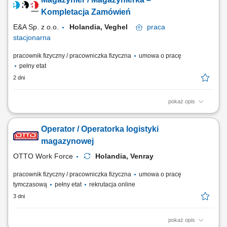
zamówieniami klientów. Obsługa wózków magazynowych typu EPT
oraz urządzeń do transportu wewnętrznego. Zabezpieczanie palet i
Kompletacja Zamówień
przygotowywanie ich do...
E&A Sp. z o.o.
Holandia, Veghel
praca
stacjonarna
pracownik fizyczny / pracowniczka fizyczna
umowa o pracę
pełny etat
2 dni
pokaż opis
Opis stanowiska kompletowanie zamówień zgodnie z listą produktów,
obsługa ręcznego skanera podczas przygotowywania wysyłek,
Operator / Operatorka logistyki
kontrolowanie jakości oraz zgodności towarów przed przekazaniem do
dalszej realizacji, transport produktów wewnątrz magazynu z
magazynowej
wykorzystaniem wózka EPT, dbanie o...
OTTO Work Force
Holandia, Venray
pracownik fizyczny / pracowniczka fizyczna
umowa o pracę
tymczasową
pełny etat
rekrutacja online
3 dni
pokaż opis