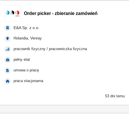
Order picker - zbieranie zamówień
E&A Sp. z o.o.
Holandia, Venray
pracownik fizyczny / pracowniczka fizyczna
pełny etat
umowa o pracę
praca stacjonarna
53 dni temu