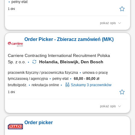
pełny etat
1 dni
pokaż opis
Zakres obowiązków: pakowanie i układanie towaru na palety; obsługa
wózka EPT oraz OPT (pracodawca zapewnia wewnętrzne szkolenie na
Order Picker - Zbieracz zamówień (M/K)
miejscu) przepakowywanie, stickerowanie; zbieranie zamówień,
przyjmowanie zwrotów; kontrola jakości, obsługa komputera do
tworzenia etykiet wysyłkowych;...
Carriere Contracting International Recruitment Polska
Sp. z o.o.
Holandia, Bleiswijk, Den Bosch
pracownik fizyczny / pracowniczka fizyczna
umowa o pracę
tymczasową / agencyjna
pełny etat
68,00 - 80,00 zł
brutto/godz.
rekrutacja online
Szukamy 3 pracowników
1 dni
pokaż opis
Chcesz zacząć pracę za granicą i szukasz stabilnego zatrudnienia w
renomowanej firmie? Dołącz do zespołu magazynowego i zyskaj
Order picker
konkurencyjne wynagrodzenie, bezpieczne zakwaterowanie oraz
wsparcie na każdym etapie pracy. Nawet jeśli nie masz dużego
doświadczenia – wszystkiego Cię...