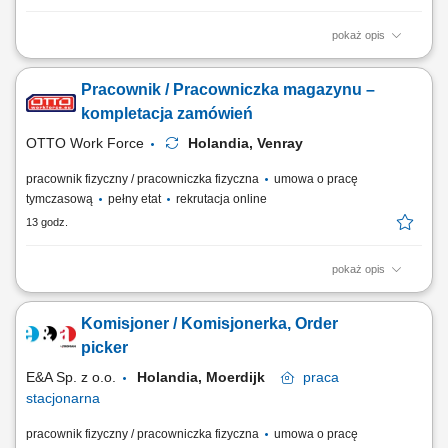
pokaż opis
Opis stanowiska: Realizacja zamówień dla klientów poprzez
kompletację produktów w magazynie. Obsługa skanerów
Pracownik / Pracowniczka magazynu –
magazynowych i systemów wspierających kompletację. Transport
produktów przy wykorzystaniu wózków magazynowych.
kompletacja zamówień
Przygotowywanie przesyłek i palet do wysyłki. Kontrola jakości...
OTTO Work Force
Holandia, Venray
pracownik fizyczny / pracowniczka fizyczna
umowa o pracę
tymczasową
pełny etat
rekrutacja online
13 godz.
pokaż opis
Opis stanowiska: zbieranie zamówień w nowoczesnym magazynie przy
użyciu skanera ręcznego, kompletowanie i pakowanie produktów do
Komisjoner / Komisjonerka, Order
pojemników transportowych, praca z artykułami o różnej wadze i
gabarytach, wykonywanie zadań w różnych strefach temperaturowych
picker
(sucha, chłodnia, mroźnia),...
E&A Sp. z o.o.
Holandia, Moerdijk
praca
stacjonarna
pracownik fizyczny / pracowniczka fizyczna
umowa o pracę