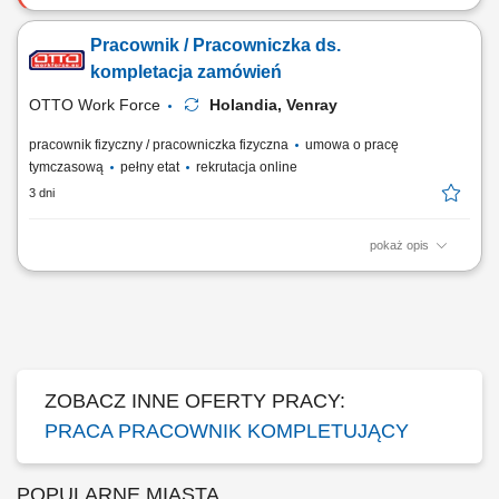
Opis stanowiska Realizacja procesów magazynowych związanych z
przyjmowaniem i wysyłką towarów; Rozładunek dostaw oraz
Pracownik / Pracowniczka ds.
przygotowywanie przesyłek do transportu; Kompletowanie zamówień
zgodnie z dokumentacją magazynową; Sortowanie, przepakowywanie i
kompletacja zamówień
przygotowywanie produktów do dalszej...
OTTO Work Force
Holandia, Venray
pracownik fizyczny / pracowniczka fizyczna
umowa o pracę
tymczasową
pełny etat
rekrutacja online
3 dni
pokaż opis
Opis stanowiska: realizacja zamówień klientów w dużym centrum
dystrybucyjnym, kompletowanie produktów zgodnie ze skanerem i listą
zamówień, pakowanie i przygotowanie towaru do wysyłki, praca w
różnych strefach temperatur (w tym chłodnia i mroźnia), wykonywanie
prostych prac magazynowych...
ZOBACZ INNE OFERTY PRACY:
PRACA PRACOWNIK KOMPLETUJĄCY
POPULARNE MIASTA