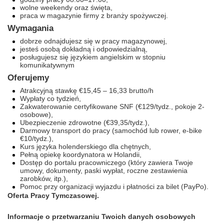
wolne weekendy oraz święta,
praca w magazynie firmy z branży spożywczej.
Wymagania
dobrze odnajdujesz się w pracy magazynowej,
jesteś osobą dokładną i odpowiedzialną,
posługujesz się językiem angielskim w stopniu
komunikatywnym
Oferujemy
Atrakcyjną stawkę €15,45 – 16,33 brutto/h
Wypłaty co tydzień,
Zakwaterowanie certyfikowane SNF (€129/tydz., pokoje 2-
osobowe),
Ubezpieczenie zdrowotne (€39,35/tydz.),
Darmowy transport do pracy (samochód lub rower, e-bike
€10/tydz.),
Kurs języka holenderskiego dla chętnych,
Pełną opiekę koordynatora w Holandii,
Dostęp do portalu pracowniczego (który zawiera Twoje
umowy, dokumenty, paski wypłat, roczne zestawienia
zarobków, itp.),
Pomoc przy organizacji wyjazdu i płatności za bilet (PayPo).
Oferta Pracy Tymczasowej.
Informacje o przetwarzaniu Twoich danych osobowych