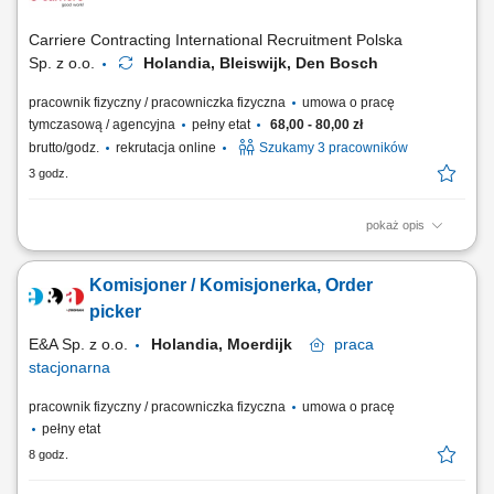
Carriere Contracting International Recruitment Polska
Sp. z o.o.
Holandia, Bleiswijk, Den Bosch
pracownik fizyczny / pracowniczka fizyczna
umowa o pracę
tymczasową / agencyjna
pełny etat
68,00 - 80,00 zł
brutto/godz.
rekrutacja online
Szukamy 3 pracowników
3 godz.
pokaż opis
Chcesz zacząć pracę za granicą i szukasz stabilnego zatrudnienia w
renomowanej firmie? Dołącz do zespołu magazynowego i zyskaj
Komisjoner / Komisjonerka, Order
konkurencyjne wynagrodzenie, bezpieczne zakwaterowanie oraz
wsparcie na każdym etapie pracy. Nawet jeśli nie masz dużego
picker
doświadczenia – wszystkiego Cię...
E&A Sp. z o.o.
Holandia, Moerdijk
praca
stacjonarna
pracownik fizyczny / pracowniczka fizyczna
umowa o pracę
pełny etat
8 godz.