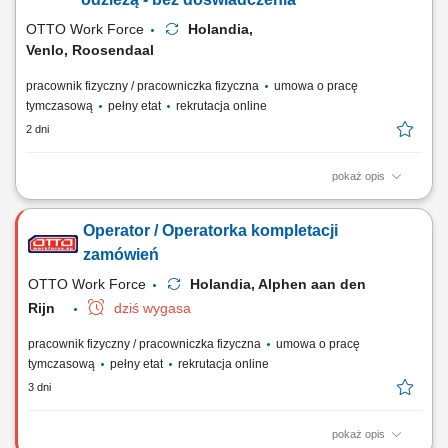
były gotowe do...
OTTO Work Force
Holandia,
Venlo, Roosendaal
pracownik fizyczny / pracowniczka fizyczna
umowa o pracę
tymczasową
pełny etat
rekrutacja online
2 dni
pokaż opis
Otrzymujesz pełną stawkę godzinową brutto w wysokości 16,36 €. Na tę
kwotę składa się podstawowe wynagrodzenie w wysokości 15,15 € za
Operator / Operatorka kompletacji
godzinę oraz dodatek ADV, dodatek urlopowy i udział w zyskach. W
zależności od Twoich obowiązków możesz też otrzymać dodatkowe
zamówień
dodatki, takie...
OTTO Work Force
Holandia, Alphen aan den
Rijn
dziś wygasa
pracownik fizyczny / pracowniczka fizyczna
umowa o pracę
tymczasową
pełny etat
rekrutacja online
3 dni
pokaż opis