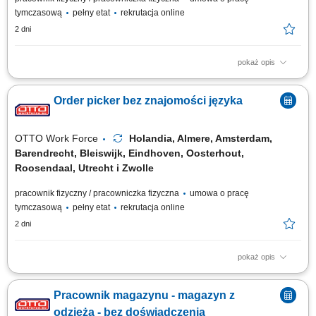
tymczasową
pełny etat
rekrutacja online
2 dni
pokaż opis
Opis stanowiska: zbieranie i kompletowanie zamówień za pomocą
skanera lub systemu głosowego; przygotowanie i zabezpieczanie palet
Order picker bez znajomości języka
przed wysyłką; obsługa elektrycznego wózka paletowego (EPT) transport
i układanie towarów w magazynie; wykonywanie zadań fizycznych
związanych z przepływem towarów;
OTTO Work Force
Holandia, Almere, Amsterdam,
Barendrecht, Bleiswijk, Eindhoven, Oosterhout,
Roosendaal, Utrecht i Zwolle
pracownik fizyczny / pracowniczka fizyczna
umowa o pracę
tymczasową
pełny etat
rekrutacja online
2 dni
pokaż opis
Twoje codzienne zadania Kompletujesz i przygotowujesz zamówienia
supermarketowe. Będziesz: Kompletować produkty przy użyciu skanera
Pracownik magazynu - magazyn z
ręcznego lub systemu voice picking Sprawdzać, czy wybierasz właściwy
produkt, w odpowiedniej ilości i jakości Pakować zamówienia tak, aby
odzieżą - bez doświadczenia