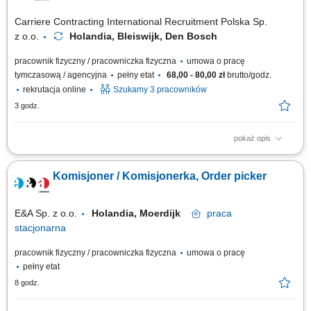
Carriere Contracting International Recruitment Polska Sp.
z o.o.
Holandia, Bleiswijk, Den Bosch
pracownik fizyczny / pracowniczka fizyczna
umowa o pracę
tymczasową / agencyjna
pełny etat
68,00 - 80,00 zł
brutto/godz.
rekrutacja online
Szukamy 3 pracowników
3 godz.
pokaż opis
Chcesz zacząć pracę za granicą i szukasz stabilnego zatrudnienia w
renomowanej firmie? Dołącz do zespołu magazynowego i zyskaj
Komisjoner / Komisjonerka, Order picker
konkurencyjne wynagrodzenie, bezpieczne zakwaterowanie oraz
wsparcie na każdym etapie pracy. Nawet jeśli nie masz dużego
doświadczenia – wszystkiego Cię...
E&A Sp. z o.o.
Holandia, Moerdijk
praca
stacjonarna
pracownik fizyczny / pracowniczka fizyczna
umowa o pracę
pełny etat
8 godz.