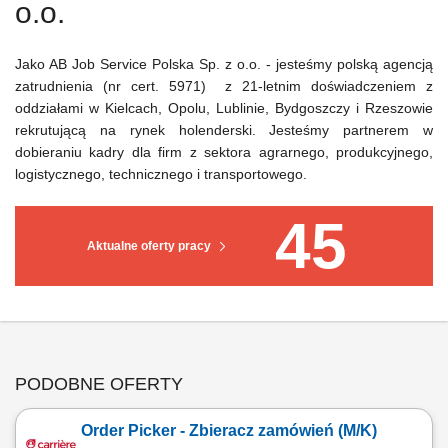
o.o.
Jako AB Job Service Polska Sp. z o.o. - jesteśmy polską agencją
zatrudnienia (nr cert. 5971) z 21-letnim doświadczeniem z
oddziałami w Kielcach, Opolu, Lublinie, Bydgoszczy i Rzeszowie
rekrutującą na rynek holenderski. Jesteśmy partnerem w
dobieraniu kadry dla firm z sektora agrarnego, produkcyjnego,
logistycznego, technicznego i transportowego.
45
Aktualne oferty pracy
PODOBNE OFERTY
Order Picker - Zbieracz zamówień (M/K)