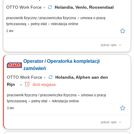
były gotowe do...
OTTO Work Force
Holandia, Venlo, Roosendaal
pracownik fizyczny / pracowniczka fizyczna
umowa o pracę
tymczasową
pełny etat
rekrutacja online
2 dni
pokaż opis
Otrzymujesz pełną stawkę godzinową brutto w wysokości 16,36 €. Na tę
kwotę składa się podstawowe wynagrodzenie w wysokości 15,15 € za
Operator / Operatorka kompletacji
godzinę oraz dodatek ADV, dodatek urlopowy i udział w zyskach. W
zależności od Twoich obowiązków możesz też otrzymać dodatkowe
zamówień
dodatki, takie...
OTTO Work Force
Holandia, Alphen aan den
Rijn
dziś wygasa
pracownik fizyczny / pracowniczka fizyczna
umowa o pracę
tymczasową
pełny etat
rekrutacja online
3 dni
pokaż opis
Opis stanowiska Realizacja procesów magazynowych związanych z