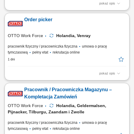
pokaż opis
Zakres obowiązków: pakowanie i układanie towaru na palety; obsługa
wózka EPT oraz OPT (pracodawca zapewnia wewnętrzne szkolenie na
Order picker
miejscu) przepakowywanie, stickerowanie; zbieranie zamówień,
przyjmowanie zwrotów; kontrola jakości, obsługa komputera do
tworzenia etykiet wysyłkowych;...
OTTO Work Force
Holandia, Venray
pracownik fizyczny / pracowniczka fizyczna
umowa o pracę
tymczasową
pełny etat
rekrutacja online
1 dni
pokaż opis
Twoje codzienne zadania Pracujesz w nowoczesnym magazynie i
dbasz o to, żeby zamówienia były kompletne. Będziesz: Kompletować
Pracownik / Pracowniczka Magazynu –
produkty za pomocą ręcznego skanera; Pakować produkty do skrzynek
lub pojemników; Podnosić produkty o różnej wadze; Pracować w
Kompletacja Zamówień
strefach o normalnej temperaturze,...
OTTO Work Force
Holandia, Geldermalsen,
Pijnacker, Tilburgu, Zaandam i Zwolle
pracownik fizyczny / pracowniczka fizyczna
umowa o pracę
tymczasową
pełny etat
rekrutacja online