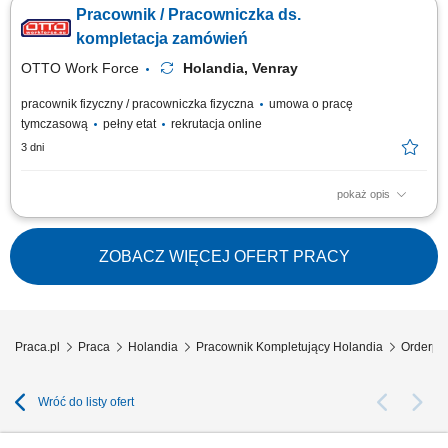
przyjmowaniem i wysyłką towarów; Rozładunek dostaw oraz
Pracownik / Pracowniczka ds.
przygotowywanie przesyłek do transportu; Kompletowanie zamówień
zgodnie z dokumentacją magazynową; Sortowanie, przepakowywanie i
kompletacja zamówień
przygotowywanie produktów do dalszej...
OTTO Work Force
Holandia, Venray
pracownik fizyczny / pracowniczka fizyczna
umowa o pracę
tymczasową
pełny etat
rekrutacja online
3 dni
pokaż opis
Opis stanowiska: realizacja zamówień klientów w dużym centrum
dystrybucyjnym, kompletowanie produktów zgodnie ze skanerem i listą
zamówień, pakowanie i przygotowanie towaru do wysyłki, praca w
ZOBACZ WIĘCEJ OFERT PRACY
różnych strefach temperatur (w tym chłodnia i mroźnia), wykonywanie
prostych prac magazynowych...
Praca.pl
Praca
Holandia
Pracownik Kompletujący Holandia
Orderpi
Wróć do listy ofert