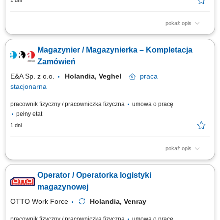
1 dni
pokaż opis
Opis stanowiska: Kompletowanie zamówień przy użyciu skanera lub
systemu głosowego. Przygotowywanie produktów do wysyłki zgodnie z
Magazynier / Magazynierka – Kompletacja
zamówieniami klientów. Obsługa wózków magazynowych typu EPT oraz
urządzeń do transportu wewnętrznego. Zabezpieczanie palet i
Zamówień
przygotowywanie ich do...
E&A Sp. z o.o.
Holandia, Veghel
praca
stacjonarna
pracownik fizyczny / pracowniczka fizyczna
umowa o pracę
pełny etat
1 dni
pokaż opis
Opis stanowiska kompletowanie zamówień zgodnie z listą produktów,
obsługa ręcznego skanera podczas przygotowywania wysyłek,
Operator / Operatorka logistyki
kontrolowanie jakości oraz zgodności towarów przed przekazaniem do
dalszej realizacji, transport produktów wewnątrz magazynu z
magazynowej
wykorzystaniem wózka EPT, dbanie o...
OTTO Work Force
Holandia, Venray
pracownik fizyczny / pracowniczka fizyczna
umowa o pracę