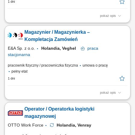
1 dni
pokaż opis
Opis stanowiska: Kompletowanie zamówień przy użyciu skanera lub
systemu głosowego. Przygotowywanie produktów do wysyłki zgodnie z
Magazynier / Magazynierka –
zamówieniami klientów. Obsługa wózków magazynowych typu EPT
oraz urządzeń do transportu wewnętrznego. Zabezpieczanie palet i
Kompletacja Zamówień
przygotowywanie ich do...
E&A Sp. z o.o.
Holandia, Veghel
praca
stacjonarna
pracownik fizyczny / pracowniczka fizyczna
umowa o pracę
pełny etat
1 dni
pokaż opis
Opis stanowiska kompletowanie zamówień zgodnie z listą produktów,
obsługa ręcznego skanera podczas przygotowywania wysyłek,
Operator / Operatorka logistyki
kontrolowanie jakości oraz zgodności towarów przed przekazaniem do
dalszej realizacji, transport produktów wewnątrz magazynu z
magazynowej
wykorzystaniem wózka EPT, dbanie o...
OTTO Work Force
Holandia, Venray