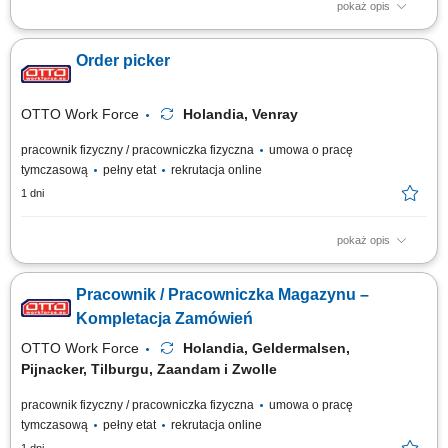
pokaż opis
Zakres obowiązków: pakowanie i układanie towaru na palety; obsługa
wózka EPT oraz OPT (pracodawca zapewnia wewnętrzne szkolenie na
Order picker
miejscu) przepakowywanie, stickerowanie; zbieranie zamówień,
przyjmowanie zwrotów; kontrola jakości, obsługa komputera do tworzenia
etykiet wysyłkowych;...
OTTO Work Force
Holandia, Venray
pracownik fizyczny / pracowniczka fizyczna
umowa o pracę
tymczasową
pełny etat
rekrutacja online
1 dni
pokaż opis
Twoje codzienne zadania Pracujesz w nowoczesnym magazynie i dbasz
o to, żeby zamówienia były kompletne. Będziesz: Kompletować produkty
Pracownik / Pracowniczka Magazynu –
za pomocą ręcznego skanera; Pakować produkty do skrzynek lub
pojemników; Podnosić produkty o różnej wadze; Pracować w strefach o
Kompletacja Zamówień
normalnej temperaturze,...
OTTO Work Force
Holandia, Geldermalsen,
Pijnacker, Tilburgu, Zaandam i Zwolle
pracownik fizyczny / pracowniczka fizyczna
umowa o pracę
tymczasową
pełny etat
rekrutacja online