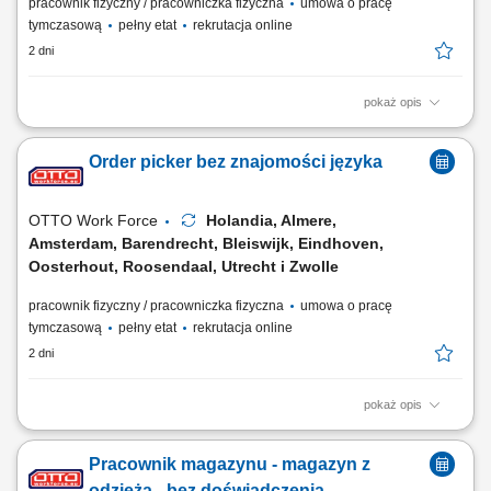
pracownik fizyczny / pracowniczka fizyczna
umowa o pracę
tymczasową
pełny etat
rekrutacja online
2 dni
pokaż opis
Opis stanowiska: zbieranie i kompletowanie zamówień za pomocą
skanera lub systemu głosowego; przygotowanie i zabezpieczanie palet
Order picker bez znajomości języka
przed wysyłką; obsługa elektrycznego wózka paletowego (EPT)
transport i układanie towarów w magazynie; wykonywanie zadań
fizycznych związanych z przepływem towarów;
OTTO Work Force
Holandia, Almere,
Amsterdam, Barendrecht, Bleiswijk, Eindhoven,
Oosterhout, Roosendaal, Utrecht i Zwolle
pracownik fizyczny / pracowniczka fizyczna
umowa o pracę
tymczasową
pełny etat
rekrutacja online
2 dni
pokaż opis
Twoje codzienne zadania Kompletujesz i przygotowujesz zamówienia
supermarketowe. Będziesz: Kompletować produkty przy użyciu skanera
Pracownik magazynu - magazyn z
ręcznego lub systemu voice picking Sprawdzać, czy wybierasz właściwy
produkt, w odpowiedniej ilości i jakości Pakować zamówienia tak, aby
odzieżą - bez doświadczenia