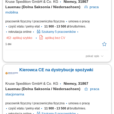
Kruse Spedition GmbH & Co. KG
Niemcy, 31867
Lauenau (Dolna Saksonia / Niedersachsen)
praca
mobilna
pracownik fizyczny / pracowniczka fizyczna
umowa o pracę
część etatu / pełny etat
11 900 - 13 500 zł
brutto/mies.
rekrutacja online
Szukamy 5 pracowników
aplikuj szybko
aplikuj bez CV
1 dni
pokaż opis
Zadania Dostarczanie towarów żywnościowych do punktów odbioru z
zachowaniem najwyższych standardów przewozu. Codzienna
Kierowca CE na dystrybucje spożywki
eksploatacja nowoczesnego taboru samochodowego w strukturach
transportu liniowego i lokalnego. Praca na trasach w dogodnym systemie
pracy 2:1 lub na pełen etat, zależnie od...
Kruse Spedition GmbH & Co. KG
Niemcy, 31867
Lauenau (Dolna Saksonia / Niedersachsen)
praca
stacjonarna
pracownik fizyczny / pracowniczka fizyczna
umowa o pracę
część etatu / pełny etat
11 900 - 13 500 zł
brutto/mies.
rekrutacja online
Szukamy 5 pracowników