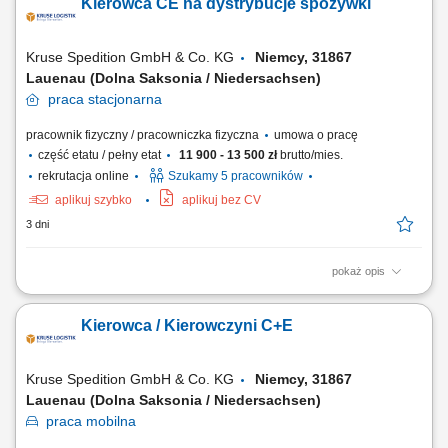
Kierowca CE na dystrybucje spożywki
eksploatacja nowoczesnego taboru samochodowego w strukturach
transportu liniowego i lokalnego. Praca na trasach w dogodnym
systemie pracy 2:1 lub na pełen etat, zależnie od...
Kruse Spedition GmbH & Co. KG
Niemcy, 31867
Lauenau (Dolna Saksonia / Niedersachsen)
praca
stacjonarna
pracownik fizyczny / pracowniczka fizyczna
umowa o pracę
część etatu / pełny etat
11 900 - 13 500 zł
brutto/mies.
rekrutacja online
Szukamy 5 pracowników
aplikuj szybko
aplikuj bez CV
3 dni
pokaż opis
KOGO POSZUKUJEMY? Kierowcy z mocnymi podstawami języka
niemieckiego posiadającego ważne prawo jazdy kat. C+E oraz
Kierowca / Kierowczyni C+E
świadectwo kwalifikacji zawodowej kierowcy (kod 95) na dystrybucje
żywności w systemie zmianowym w 31275 Lehrte / Niemcy w systemie
2:1 lub pełnym wymiarze godzin.
Kruse Spedition GmbH & Co. KG
Niemcy, 31867
Lauenau (Dolna Saksonia / Niedersachsen)
praca
mobilna