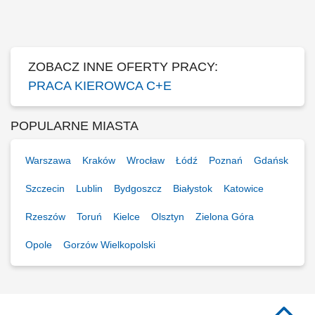
terenie Niemiec. Obsługa powierzonego zestawu ciężarowego oraz
dbanie o prawidłowe zabezpieczenie ładunku przed drogą. Aktywny
udział w pracach logistycznych i...
ZOBACZ INNE OFERTY PRACY:
PRACA KIEROWCA C+E
POPULARNE MIASTA
Warszawa
Kraków
Wrocław
Łódź
Poznań
Gdańsk
Szczecin
Lublin
Bydgoszcz
Białystok
Katowice
Rzeszów
Toruń
Kielce
Olsztyn
Zielona Góra
Opole
Gorzów Wielkopolski