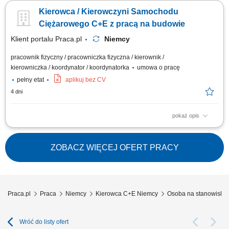
spożywczych w systemie zmianowym. Obsługa pojazdów ciężarowych z
Kierowca / Kierowczyni Samochodu
naczepami lub przyczepami w wybranym trybie pracy: rotacyjnym 2:1
bądź w pełnym wymiarze godzin. Prowadzenie zestawów drogowych typu
Ciężarowego C+E z pracą na budowie
tandem na wyznaczonych trasach....
Klient portalu Praca.pl
Niemcy
pracownik fizyczny / pracowniczka fizyczna / kierownik /
kierowniczka / koordynator / koordynatorka
umowa o pracę
pełny etat
aplikuj bez CV
4 dni
pokaż opis
Bezpieczny transport materiałów budowlanych, ciężkich maszyn oraz
urządzeń technicznych pomiędzy wyznaczonymi lokalizacjami na terenie
Niemiec. Obsługa powierzonego zestawu ciężarowego oraz dbanie o
ZOBACZ WIĘCEJ OFERT PRACY
prawidłowe zabezpieczenie ładunku przed drogą. Aktywny udział w
pracach logistycznych i...
Praca.pl
Praca
Niemcy
Kierowca C+E Niemcy
Osoba na stanowisko 
Wróć do listy ofert