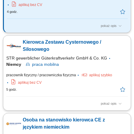
aplikuj bez CV
4 godz.
pokaż opis
Twoje obowiązki Przeprowadzanie załadunku i rozładunku;
Przetwarzanie dokumentów transportowych; Czyszczenie naczep
Kierowca Zestawu Cysternowego /
(silos/cysterna) Utrzymanie pojazdu wewnątrz i na zewnątrz;
Silosowego
STR gewerblicher Güterkraftverkehr GmbH & Co. KG
Niemcy
praca
mobilna
pracownik fizyczny / pracowniczka fizyczna
aplikuj szybko
aplikuj bez CV
5 godz.
pokaż opis
Opis stanowiska: Realizacja zadań związanych z transportem towarów w
kraju i za granicą. Załadunek i rozładunek towaru zgodnie z
Osoba na stanowisko kierowca CE z
obowiązującymi standardami. Obsługa i kontrola dokumentów
transportowych. Dbanie o czystość i stan techniczny pojazdu, w tym mycie
językiem niemieckim
cystern lub silosów....