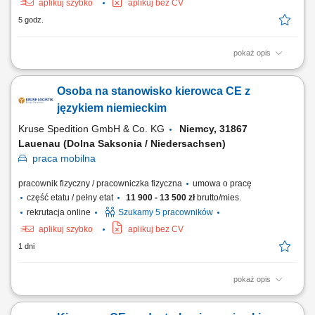
aplikuj szybko
aplikuj bez CV
5 godz.
pokaż opis
Opis stanowiska: Realizacja zadań związanych z transportem towarów
w kraju i za granicą. Załadunek i rozładunek towaru zgodnie z
Osoba na stanowisko kierowca CE z
obowiązującymi standardami. Obsługa i kontrola dokumentów
transportowych. Dbanie o czystość i stan techniczny pojazdu, w tym
językiem niemieckim
mycie cystern lub silosów....
Kruse Spedition GmbH & Co. KG
Niemcy, 31867
Lauenau (Dolna Saksonia / Niedersachsen)
praca
mobilna
pracownik fizyczny / pracowniczka fizyczna
umowa o pracę
część etatu / pełny etat
11 900 - 13 500 zł
brutto/mies.
rekrutacja online
Szukamy 5 pracowników
aplikuj szybko
aplikuj bez CV
1 dni
pokaż opis
Zadania Dostarczanie towarów żywnościowych do punktów odbioru z
zachowaniem najwyższych standardów przewozu. Codzienna