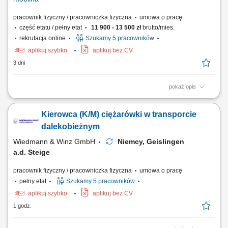
pracownik fizyczny / pracowniczka fizyczna
umowa o pracę
część etatu / pełny etat
11 900 - 13 500 zł
brutto/mies.
rekrutacja online
Szukamy 5 pracowników
aplikuj szybko
aplikuj bez CV
3 dni
pokaż opis
Zadania Realizowanie przewozów dystrybucyjnych artykułów
spożywczych w systemie zmianowym. Obsługa pojazdów ciężarowych z
Kierowca (K/M) ciężarówki w transporcie
naczepami lub przyczepami w wybranym trybie pracy: rotacyjnym 2:1
bądź w pełnym wymiarze godzin. Prowadzenie zestawów drogowych
dalekobieżnym
typu tandem na wyznaczonych trasach....
Wiedmann & Winz GmbH
Niemcy, Geislingen
a.d. Steige
pracownik fizyczny / pracowniczka fizyczna
umowa o pracę
pełny etat
Szukamy 5 pracowników
aplikuj szybko
aplikuj bez CV
1 godz.