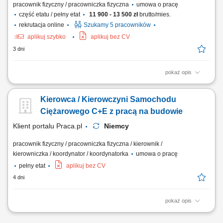
pracownik fizyczny / pracowniczka fizyczna
umowa o pracę
część etatu / pełny etat
11 900 - 13 500 zł
brutto/mies.
rekrutacja online
Szukamy 5 pracowników
aplikuj szybko
aplikuj bez CV
3 dni
pokaż opis
Zadania Realizowanie przewozów dystrybucyjnych artykułów
spożywczych w systemie zmianowym. Obsługa pojazdów ciężarowych z
Kierowca / Kierowczyni Samochodu
naczepami lub przyczepami w wybranym trybie pracy: rotacyjnym 2:1
bądź w pełnym wymiarze godzin. Prowadzenie zestawów drogowych
Ciężarowego C+E z pracą na budowie
typu tandem na wyznaczonych trasach....
Klient portalu Praca.pl
Niemcy
pracownik fizyczny / pracowniczka fizyczna / kierownik /
kierowniczka / koordynator / koordynatorka
umowa o pracę
pełny etat
aplikuj bez CV
4 dni
pokaż opis
Bezpieczny transport materiałów budowlanych, ciężkich maszyn oraz
urządzeń technicznych pomiędzy wyznaczonymi lokalizacjami na