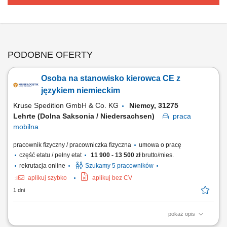
PODOBNE OFERTY
Osoba na stanowisko kierowca CE z
językiem niemieckim
Kruse Spedition GmbH & Co. KG
Niemcy, 31275
Lehrte (Dolna Saksonia / Niedersachsen)
praca
mobilna
pracownik fizyczny / pracowniczka fizyczna
umowa o pracę
część etatu / pełny etat
11 900 - 13 500 zł
brutto/mies.
rekrutacja online
Szukamy 5 pracowników
aplikuj szybko
aplikuj bez CV
1 dni
pokaż opis
Zadania Dostarczanie towarów żywnościowych do punktów odbioru z