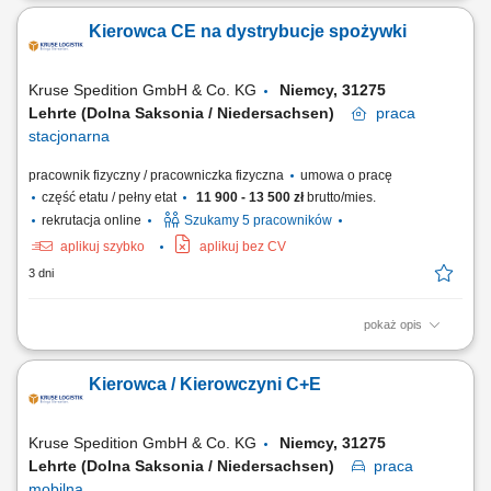
zachowaniem najwyższych standardów przewozu. Codzienna
Kierowca CE na dystrybucje spożywki
eksploatacja nowoczesnego taboru samochodowego w strukturach
transportu liniowego i lokalnego. Praca na trasach w dogodnym
systemie pracy 2:1 lub na pełen etat, zależnie od...
Kruse Spedition GmbH & Co. KG
Niemcy, 31275
Lehrte (Dolna Saksonia / Niedersachsen)
praca
stacjonarna
pracownik fizyczny / pracowniczka fizyczna
umowa o pracę
część etatu / pełny etat
11 900 - 13 500 zł
brutto/mies.
rekrutacja online
Szukamy 5 pracowników
aplikuj szybko
aplikuj bez CV
3 dni
pokaż opis
KOGO POSZUKUJEMY? Kierowcy z mocnymi podstawami języka
niemieckiego posiadającego ważne prawo jazdy kat. C+E oraz
Kierowca / Kierowczyni C+E
świadectwo kwalifikacji zawodowej kierowcy (kod 95) na dystrybucje
żywności w systemie zmianowym w 31275 Lehrte / Niemcy w systemie
2:1 lub pełnym wymiarze godzin.
Kruse Spedition GmbH & Co. KG
Niemcy, 31275
Lehrte (Dolna Saksonia / Niedersachsen)
praca
mobilna