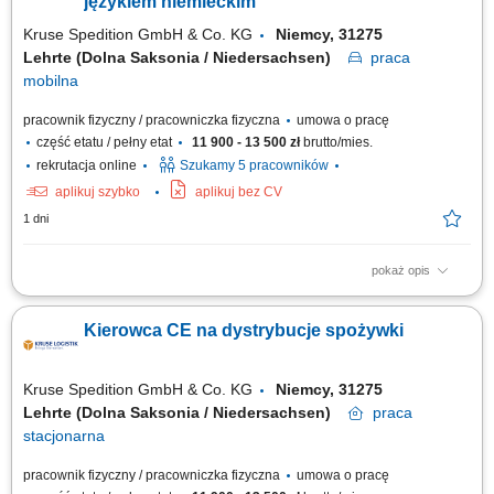
językiem niemieckim
Kruse Spedition GmbH & Co. KG
Niemcy, 31275
Lehrte (Dolna Saksonia / Niedersachsen)
praca
mobilna
pracownik fizyczny / pracowniczka fizyczna
umowa o pracę
część etatu / pełny etat
11 900 - 13 500 zł
brutto/mies.
rekrutacja online
Szukamy 5 pracowników
aplikuj szybko
aplikuj bez CV
1 dni
pokaż opis
Zadania Dostarczanie towarów żywnościowych do punktów odbioru z
zachowaniem najwyższych standardów przewozu. Codzienna
Kierowca CE na dystrybucje spożywki
eksploatacja nowoczesnego taboru samochodowego w strukturach
transportu liniowego i lokalnego. Praca na trasach w dogodnym systemie
pracy 2:1 lub na pełen etat, zależnie od...
Kruse Spedition GmbH & Co. KG
Niemcy, 31275
Lehrte (Dolna Saksonia / Niedersachsen)
praca
stacjonarna
pracownik fizyczny / pracowniczka fizyczna
umowa o pracę