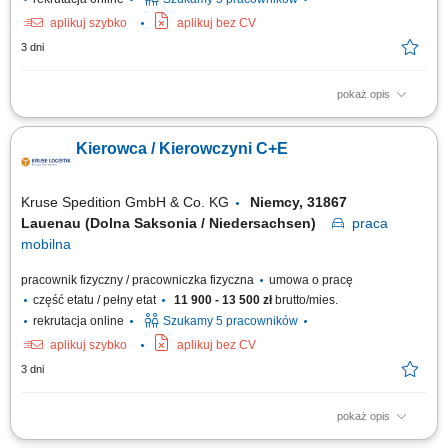
aplikuj szybko
aplikuj bez CV
3 dni
pokaż opis
KOGO POSZUKUJEMY? Kierowcy z mocnymi podstawami języka
niemieckiego posiadającego ważne prawo jazdy kat. C+E oraz
Kierowca / Kierowczyni C+E
świadectwo kwalifikacji zawodowej kierowcy (kod 95) na dystrybucje
żywności w systemie zmianowym w 31275 Lehrte / Niemcy w systemie
2:1 lub pełnym wymiarze godzin.
Kruse Spedition GmbH & Co. KG
Niemcy, 31867
Lauenau (Dolna Saksonia / Niedersachsen)
praca
mobilna
pracownik fizyczny / pracowniczka fizyczna
umowa o pracę
część etatu / pełny etat
11 900 - 13 500 zł
brutto/mies.
rekrutacja online
Szukamy 5 pracowników
aplikuj szybko
aplikuj bez CV
3 dni
pokaż opis
Zadania Realizowanie przewozów dystrybucyjnych artykułów