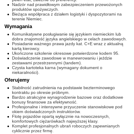
Nadzór nad prawidłowym zabezpieczeniem przewożonych
produktów spożywczych.
Bieżąca współpraca z działem logistyki i dyspozytorami na
terenie Niemiec.
Wymagania
Komunikatywne posługiwanie się językiem niemieckim lub
dobra znajomość języka angielskiego w celach zawodowych.
Posiadanie ważnego prawa jazdy kat. C+E wraz z aktualną
kartą kierowcy.
Ukończone szkolenie okresowe potwierdzone kodem 95.
Doświadczenie zawodowe w manewrowaniu i jeździe
zestawami przestrzennymi (tandem).
Czysta kartoteka karna (wymagany dokument o
niekaralności).
Oferujemy
Stabilność zatrudnienia na podstawie bezterminowego
kontraktu po okresie próbnym.
Bardzo atrakcyjne wynagrodzenie bazowe oraz dodatkowe
bonusy finansowe za efektywność.
Profesjonalne i intensywne przyuczenie stanowiskowe pod
okiem doświadczonych instruktorów.
Flotę pojazdów opartą wyłącznie na nowoczesnych,
komfortowych ciężarówkach najwyższej klasy.
Komplet profesjonalnych ubrań roboczych zapewnianych
cyklicznie przez firmę.