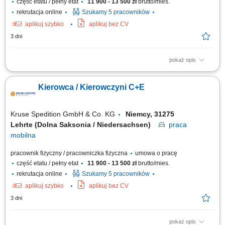
część etatu / pełny etat
11 900 - 13 500 zł
brutto/mies.
rekrutacja online
Szukamy 5 pracowników
aplikuj szybko
aplikuj bez CV
3 dni
pokaż opis
KOGO POSZUKUJEMY? Kierowcy z mocnymi podstawami języka
niemieckiego posiadającego ważne prawo jazdy kat. C+E oraz
Kierowca / Kierowczyni C+E
świadectwo kwalifikacji zawodowej kierowcy (kod 95) na dystrybucje
żywności w systemie zmianowym w 31275 Lehrte / Niemcy w systemie
2:1 lub pełnym wymiarze godzin.
Kruse Spedition GmbH & Co. KG
Niemcy, 31275
Lehrte (Dolna Saksonia / Niedersachsen)
praca
mobilna
pracownik fizyczny / pracowniczka fizyczna
umowa o pracę
część etatu / pełny etat
11 900 - 13 500 zł
brutto/mies.
rekrutacja online
Szukamy 5 pracowników
aplikuj szybko
aplikuj bez CV
3 dni
pokaż opis