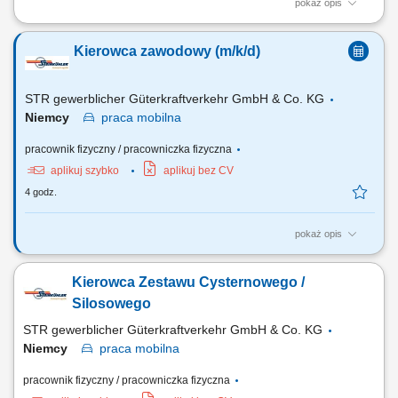
pokaż opis
Opis stanowiska: Transport towarów i ładunków w ruchu
dalekobieżnym; Zapewnienie terminowej dostawy i odbioru;
Kierowca zawodowy (m/k/d)
Odpowiedzialne obchodzenie się z pojazdem i ładunkiem; Kontrola i
przestrzeganie przepisów prawnych oraz standardów jakości; Ostrożne
obchodzenie się z nowoczesnymi pojazdami ciężarowymi;
STR gewerblicher Güterkraftverkehr GmbH & Co. KG
Niemcy
praca
mobilna
pracownik fizyczny / pracowniczka fizyczna
aplikuj szybko
aplikuj bez CV
4 godz.
pokaż opis
Twoje obowiązki Przeprowadzanie załadunku i rozładunku;
Przetwarzanie dokumentów transportowych; Czyszczenie naczep
Kierowca Zestawu Cysternowego /
(silos/cysterna) Utrzymanie pojazdu wewnątrz i na zewnątrz;
Silosowego
STR gewerblicher Güterkraftverkehr GmbH & Co. KG
Niemcy
praca
mobilna
pracownik fizyczny / pracowniczka fizyczna