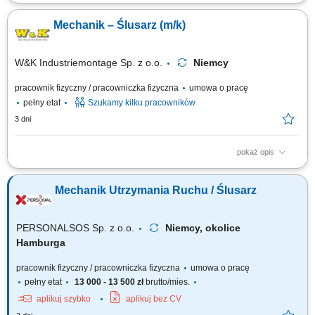
Zadania Realizacja prac montażowych wewnątrz modułów
przeznaczonych dla ciągników siodłowych. Wykonywanie końcowych
Mechanik – Ślusarz (m/k)
czynności wykończeniowych w elementach zabudowy. Dbałość o
precyzyjne osadzenie komponentów wyposażenia.
W&K Industriemontage Sp. z o.o.
Niemcy
pracownik fizyczny / pracowniczka fizyczna
umowa o pracę
pełny etat
Szukamy kilku pracowników
3 dni
pokaż opis
Miejsce pracy: wszystkie kraje europejskie (system rotacyjny) Twoje
zadania: montaż mechaniczny maszyn specjalistycznych/przemysłowych
Mechanik Utrzymania Ruchu / Ślusarz
na podstawie rysunku technicznego, montaż budowanych konstrukcji
maszyn i urządzeń, serwis mechaniczny oraz testowanie maszyn i
urządzeń, tworzenie...
PERSONALSOS Sp. z o.o.
Niemcy, okolice
Hamburga
pracownik fizyczny / pracowniczka fizyczna
umowa o pracę
pełny etat
13 000 - 13 500 zł
brutto/mies.
aplikuj szybko
aplikuj bez CV