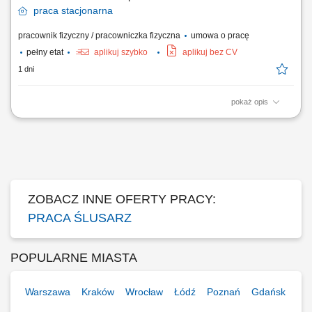
praca
stacjonarna
pracownik fizyczny / pracowniczka fizyczna
umowa o pracę
pełny etat
aplikuj szybko
aplikuj bez CV
1 dni
pokaż opis
Prace ślusarskie na warsztacie i budowie, Obsługiwanie specjalnych
maszyn, Wykonywaniem prac o charakterze spawalniczo-
konstrukcyjnym, Dbałość o porządek i czystość stanowiska pracy, w tym
wykorzystywanych narzędzi.
ZOBACZ INNE OFERTY PRACY:
PRACA ŚLUSARZ
POPULARNE MIASTA
Warszawa
Kraków
Wrocław
Łódź
Poznań
Gdańsk