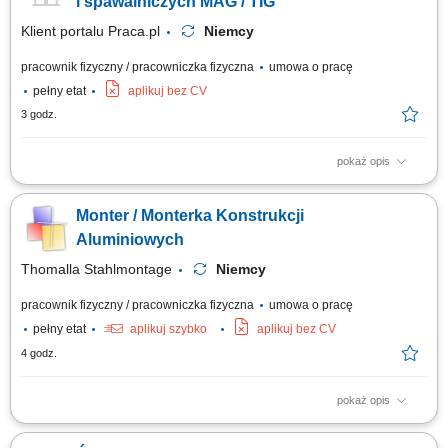
i spawalniczych MAG / TIG
Klient portalu Praca.pl
Niemcy
pracownik fizyczny / pracowniczka fizyczna
umowa o pracę
pełny etat
aplikuj bez CV
3 godz.
pokaż opis
Spawanie metodą 135 (MAG) lub 141 (TIG) w zależności od
doświadczenia.
Monter / Monterka Konstrukcji
Aluminiowych
Thomalla Stahlmontage
Niemcy
pracownik fizyczny / pracowniczka fizyczna
umowa o pracę
pełny etat
aplikuj szybko
aplikuj bez CV
4 godz.
pokaż opis
montaż i składanie zabudów specjalistycznych do pojazdów
transportowych, praca na podstawie rysunku technicznego oraz