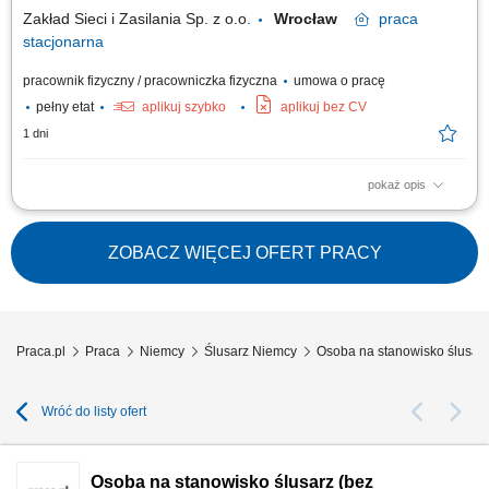
dokumentacji...
Zakład Sieci i Zasilania Sp. z o.o.
Wrocław
praca
stacjonarna
pracownik fizyczny / pracowniczka fizyczna
umowa o pracę
pełny etat
aplikuj szybko
aplikuj bez CV
1 dni
pokaż opis
Prace ślusarskie na warsztacie i budowie, Obsługiwanie specjalnych
maszyn, Wykonywaniem prac o charakterze spawalniczo-konstrukcyjnym,
Dbałość o porządek i czystość stanowiska pracy, w tym wykorzystywanych
ZOBACZ WIĘCEJ OFERT PRACY
narzędzi.
Praca.pl
Praca
Niemcy
Ślusarz Niemcy
Osoba na stanowisko ślusarz
Wróć do listy ofert
Osoba na stanowisko ślusarz (bez