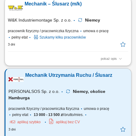
Mechanik – Ślusarz (m/k)
czynności wykończeniowych w elementach zabudowy. Dbałość o
precyzyjne osadzenie komponentów wyposażenia.
W&K Industriemontage Sp. z o.o.
Niemcy
pracownik fizyczny / pracowniczka fizyczna
umowa o pracę
pełny etat
Szukamy kilku pracowników
3 dni
pokaż opis
Miejsce pracy: wszystkie kraje europejskie (system rotacyjny) Twoje
zadania: montaż mechaniczny maszyn
Mechanik Utrzymania Ruchu / Ślusarz
specjalistycznych/przemysłowych na podstawie rysunku technicznego,
montaż budowanych konstrukcji maszyn i urządzeń, serwis
mechaniczny oraz testowanie maszyn i urządzeń, tworzenie...
PERSONALSOS Sp. z o.o.
Niemcy, okolice
Hamburga
pracownik fizyczny / pracowniczka fizyczna
umowa o pracę
pełny etat
13 000 - 13 500 zł
brutto/mies.
aplikuj szybko
aplikuj bez CV
3 dni