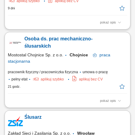
aplikuj szybko
aplikuj bez CV
9 dni
pokaż opis
Opis stanowiska: Wstępne oczyszczanie oraz szykowanie detali ze stali
do dalszych etapów produkcyjnych; Sprawne wykończanie powierzchni
Osoba ds. prac mechaniczno-
metali przy użyciu standardowej szlifierki kątowej; Aplikowanie warstw
osłonowych i zabezpieczających na gotowe komponenty; Załadunek i
ślusarskich
zawieszanie detali...
Mostostal Chojnice Sp. z o.o.
Chojnice
praca
stacjonarna
pracownik fizyczny / pracowniczka fizyczna
umowa o pracę
pełny etat
aplikuj szybko
aplikuj bez CV
21 godz.
pokaż opis
Zakres obowiązków: naprawa uszkodzonych elementów maszyn,
urządzeń i sprzętu, przygotowywanie maszyn do pracy i ustawianie ich
Ślusarz
parametrów technicznych, nadzór nad prawidłową pracą urządzeń i
utrzymaniem ciągłości produkcji, uruchamianie maszyn oraz
prowadzenie dokumentacji...
Zakład Sieci i Zasilania Sp. z o.o.
Wrocław