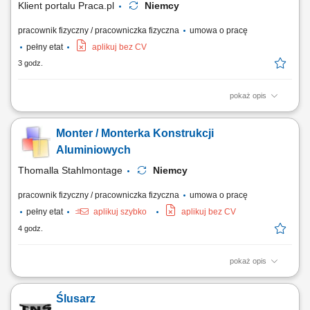
Klient portalu Praca.pl
Niemcy
pracownik fizyczny / pracowniczka fizyczna
umowa o pracę
pełny etat
aplikuj bez CV
3 godz.
pokaż opis
Spawanie metodą 135 (MAG) lub 141 (TIG) w zależności od
doświadczenia.
Monter / Monterka Konstrukcji
Aluminiowych
Thomalla Stahlmontage
Niemcy
pracownik fizyczny / pracowniczka fizyczna
umowa o pracę
pełny etat
aplikuj szybko
aplikuj bez CV
4 godz.
pokaż opis
montaż i składanie zabudów specjalistycznych do pojazdów
transportowych, praca na podstawie rysunku technicznego oraz
Ślusarz
schematów montażowych, cięcie, dopasowywanie i łączenie profili