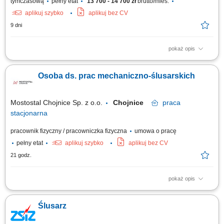
tymczasową
pełny etat
13 700 - 14 700 zł
brutto/mies.
aplikuj szybko
aplikuj bez CV
9 dni
pokaż opis
Opis stanowiska: Wstępne oczyszczanie oraz szykowanie detali ze stali
do dalszych etapów produkcyjnych; Sprawne wykończanie powierzchni
Osoba ds. prac mechaniczno-ślusarskich
metali przy użyciu standardowej szlifierki kątowej; Aplikowanie warstw
osłonowych i zabezpieczających na gotowe komponenty; Załadunek i
zawieszanie detali...
Mostostal Chojnice Sp. z o.o.
Chojnice
praca
stacjonarna
pracownik fizyczny / pracowniczka fizyczna
umowa o pracę
pełny etat
aplikuj szybko
aplikuj bez CV
21 godz.
pokaż opis
Zakres obowiązków: naprawa uszkodzonych elementów maszyn,
urządzeń i sprzętu, przygotowywanie maszyn do pracy i ustawianie ich
Ślusarz
parametrów technicznych, nadzór nad prawidłową pracą urządzeń i
utrzymaniem ciągłości produkcji, uruchamianie maszyn oraz prowadzenie