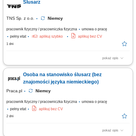
Ślusarz
schematów montażowych, cięcie, dopasowywanie i łączenie profili
aluminiowych, wykonywanie szczepień i krótkich spawów metodą MIG
131 (puls), wiercenie, skręcanie oraz...
TNS Sp. z o.o.
Niemcy
pracownik fizyczny / pracowniczka fizyczna
umowa o pracę
pełny etat
aplikuj szybko
aplikuj bez CV
1 dni
pokaż opis
Opis stanowiska: prace montażowe i wykańczające wyposażenie
kontenerów na ciągniki siodłowe; Wymagania: umiejętność pracy w
Osoba na stanowisko ślusarz (bez
zespole; zaangażowanie, sumienność, dyspozycyjność; umiejętność
posługiwania się elektronarzędziami. Nie wymagamy doświadczenia,
znajomości języka niemieckiego)
zapewniamy szkolenie.
Praca.pl
Niemcy
pracownik fizyczny / pracowniczka fizyczna
umowa o pracę
pełny etat
aplikuj bez CV
2 dni
pokaż opis