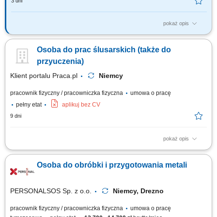
3 dni
pokaż opis
Zakres obowiązków: montaż i demontaż rurociągów oraz instalacji
przemysłowych; montaż nowych instalacji technologicznych; konserwacja
Osoba do prac ślusarskich (także do
oraz naprawa maszyn i urządzeń; wykonywanie drobnych modyfikacji
instalacji; montaż armatury, zaworów i elementów instalacji; prace
przyuczenia)
ślusarskie i...
Klient portalu Praca.pl
Niemcy
pracownik fizyczny / pracowniczka fizyczna
umowa o pracę
pełny etat
aplikuj bez CV
9 dni
pokaż opis
Montaż i wykańczanie wyposażenia kontenerów na ciągniki siodłowe.
Osoba do obróbki i przygotowania metali
PERSONALSOS Sp. z o.o.
Niemcy, Drezno
pracownik fizyczny / pracowniczka fizyczna
umowa o pracę