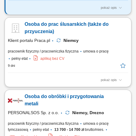
pokaż opis
Zakres obowiązków: montaż i demontaż rurociągów oraz instalacji
przemysłowych; montaż nowych instalacji technologicznych;
Osoba do prac ślusarskich (także do
konserwacja oraz naprawa maszyn i urządzeń; wykonywanie drobnych
modyfikacji instalacji; montaż armatury, zaworów i elementów instalacji;
przyuczenia)
prace ślusarskie i...
Klient portalu Praca.pl
Niemcy
pracownik fizyczny / pracowniczka fizyczna
umowa o pracę
pełny etat
aplikuj bez CV
9 dni
pokaż opis
Montaż i wykańczanie wyposażenia kontenerów na ciągniki siodłowe.
Osoba do obróbki i przygotowania
metali
PERSONALSOS Sp. z o.o.
Niemcy, Drezno
pracownik fizyczny / pracowniczka fizyczna
umowa o pracę
tymczasową
pełny etat
13 700 - 14 700 zł
brutto/mies.