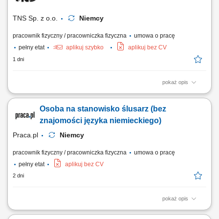
aluminiowych, wykonywanie szczepień i krótkich spawów metodą MIG
131 (puls), wiercenie, skręcanie oraz...
TNS Sp. z o.o.
Niemcy
pracownik fizyczny / pracowniczka fizyczna
umowa o pracę
pełny etat
aplikuj szybko
aplikuj bez CV
1 dni
pokaż opis
Opis stanowiska: prace montażowe i wykańczające wyposażenie
kontenerów na ciągniki siodłowe; Wymagania: umiejętność pracy w
Osoba na stanowisko ślusarz (bez
zespole; zaangażowanie, sumienność, dyspozycyjność; umiejętność
posługiwania się elektronarzędziami. Nie wymagamy doświadczenia,
znajomości języka niemieckiego)
zapewniamy szkolenie.
Praca.pl
Niemcy
pracownik fizyczny / pracowniczka fizyczna
umowa o pracę
pełny etat
aplikuj bez CV
2 dni
pokaż opis
Zadania Realizacja prac montażowych wewnątrz modułów
przeznaczonych dla ciągników siodłowych. Wykonywanie końcowych