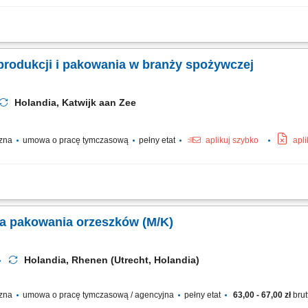
przygotowanie dań kuchni azjatyckiej, indyjskiej i surinamskiej; Pakowanie goto
produkcji i pakowania w branży spożywczej
Holandia, Katwijk aan Zee
czna
umowa o pracę tymczasową
pełny etat
aplikuj szybko
apl
i naklejanie etykiet na gotowe dania; Nadzorowanie prawidłowego działania mas
ymywanie porządku w miejscu wykonywania obowiązków;
a pakowania orzeszków (M/K)
Holandia, Rhenen (Utrecht, Holandia)
czna
umowa o pracę tymczasową / agencyjna
pełny etat
63,00 - 67,00 zł
brut