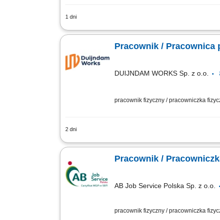
1 dni
Zakres obowiązków: Zwijanie wrapów i 
Pomocnicze prace produkcyjne na hali;
Pracownik / Pracownica 
DUIJNDAM WORKS Sp. z o.o.
pracownik fizyczny / pracowniczka fizy
2 dni
Zadania Prace produkcyjne, pakowanie 
jakościowych gotowych wyrobów; Utrz
Pracownik / Pracowniczk
AB Job Service Polska Sp. z o.o.
pracownik fizyczny / pracowniczka fizy