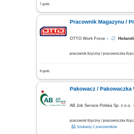
7 godz.
Zadania: Przygotowywanie polew miodo
polewami; Pakowanie gotowego produktu
Pracownik Magazynu / P
OTTO Work Force
Holand
pracownik fizyczny / pracowniczka fizy
8 godz.
Praca za pośrednictwem agencji to czę
kontrakt z jednym z naszych klientów w
Pakowacz / Pakowaczka 
AB Job Service Polska Sp. z o.o.
pracownik fizyczny / pracowniczka fizy
Szukamy 2 pracowników