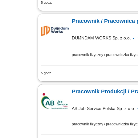
5 godz.
Zadania Weryfikacja stanu świeżości p
klienta; Rozmieszczanie i układanie zb
Pracownik / Pracownica 
DUIJNDAM WORKS Sp. z o.o.
pracownik fizyczny / pracowniczka fizy
5 godz.
Zadania Przeładunek oraz otwieranie o
Zabezpieczanie gotowych wyrobów w opa
Pracownik Produkcji / P
AB Job Service Polska Sp. z o.o.
pracownik fizyczny / pracowniczka fizy