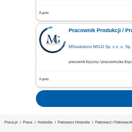
8 godz.
Obsługa linii pakujących wędliny. Rea
Pracownik Produkcji / P
MGsolutions MGJJ Sp. z o. o. Sp. 
pracownik fizyczny / pracowniczka fizy
9 godz.
Zakres zadań: Pakowanie, układanie wy
Praca.pl
Praca
Holandia
Pakowacz Holandia
Pakowacz / Pakowaczka