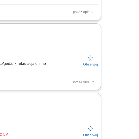
pokaż opis
iona i suszone owoce. Przedsiębiorstwo
to/godz.
rekrutacja online
pokaż opis
e i glazurowanie bakalii; Konfekcjonowanie
odniową) Dodatek...
ez CV