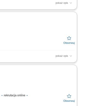
pokaż opis
rzechów oraz ziaren przygotowanymi
 zadań po każdej przerwie;...
pokaż opis
 większą wiedzę i przechodzi na bezpośredni
jące?...
.
rekrutacja online