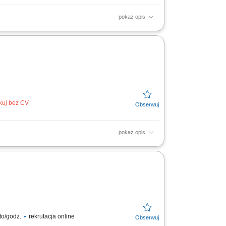
pokaż opis
wych potraw oraz przekąsek do pojemników;
ikuj bez CV
pokaż opis
zyn produkcyjnych; Weryfikacja standardów
to/godz.
rekrutacja online