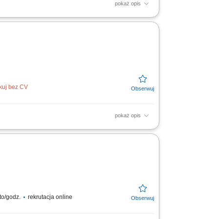
pokaż opis
sortymentu roślinnego według wytycznych
i higienicznych...
ikuj bez CV
pokaż opis
bakalii, orzechów oraz słodyczy;
standardów jakościowych...
to/godz.
rekrutacja online