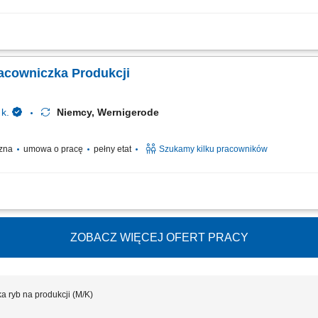
lizacja prac wspomagających proces pakowania.
racowniczka Produkcji
k.
Niemcy, Wernigerode
czna
umowa o pracę
pełny etat
Szukamy kilku pracowników
robów czekoladowych oraz kontrola jakości; Pomocnicze prace manualne na hali 
ZOBACZ WIĘCEJ OFERT PRACY
 ryb na produkcji (M/K)