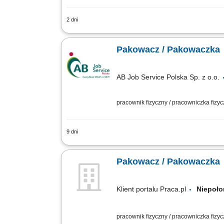
2 dni
Nasz klient to holenderska firma specja
koncentruje się na wysokiej jakości pro
Pakowacz / Pakowaczka
AB Job Service Polska Sp. z o.o.
pracownik fizyczny / pracowniczka fizy
9 dni
Zadania: Tworzenie mas powlekających (
gotowego towaru w worki i kartony po 
Pakowacz / Pakowaczka
Klient portalu Praca.pl
Niepo
pracownik fizyczny / pracowniczka fizy