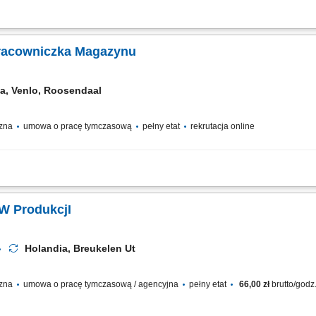
wych, karmelowych oraz ziołowych według receptur; Schładzanie i powlekanie o
 w opakowania zbiorcze o wadze 12,5 kg; Warunki pracy: Miks stanowisk i rotacja
racowniczka Magazynu
ia, Venlo, Roosendaal
czna
umowa o pracę tymczasową
pełny etat
rekrutacja online
sto dopiero początek! Wielu pracowników międzynarodowych rozwija się, zdobywa
 Holandii lub zaczyna budować karierę w wewnętrznych strukturach OTTO. Interesu
W ProdukcjI
Holandia, Breukelen Ut
czna
umowa o pracę tymczasową / agencyjna
pełny etat
66,00 zł
brutto/godz