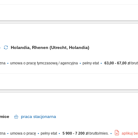
lizująca się w produkcji i dystrybucji zdrowych przekąsek, takich jak orzechy, nas
duktach, często naturalnych i bez zbędnych dodatków. Działa głównie w sektorze...
Holandia, Rhenen (Utrecht, Holandia)
czna
umowa o pracę tymczasową / agencyjna
pełny etat
63,00 - 67,00 zł
brut
karmel, miód, zioła) na podstawie specyfikacji; Procesowe obrabianie, chłodzeni
12,5 kg; Warunki pracy: Dynamika zmianowa (system rano/popołudnie z rotacją tyg
łomice
praca
stacjonarna
czna
umowa o pracę
pełny etat
5 900 - 7 200 zł
brutto/mies.
aplikuj b