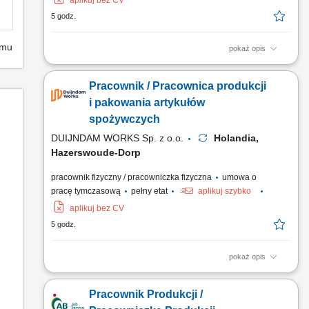
aplikuj bez CV
5 godz.
emu
pokaż opis
Zadania Weryfikacja stanu świeżości produktów i odrzucanie
sztuk niespełniających norm; Sortowanie oraz pakowanie
Pracownik / Pracownica produkcji
asortymentu roślinnego według wytycznych klienta;
Rozmieszczanie i układanie zbiorczych opakowań oraz
i pakowania artykułów
skrzynek z towarem; Przestrzeganie przepisów sanitarnych i
spożywczych
higienicznych...
DUIJNDAM WORKS Sp. z o.o.
Holandia,
Hazerswoude-Dorp
pracownik fizyczny / pracowniczka fizyczna
umowa o
pracę tymczasową
pełny etat
aplikuj szybko
aplikuj bez CV
5 godz.
pokaż opis
Zadania Przeładunek oraz otwieranie opakowań zbiorczych z
surowcami; Odmierzanie właściwej porcji i przygotowywanie
Pracownik Produkcji /
bakalii, orzechów oraz słodyczy; Zabezpieczanie gotowych