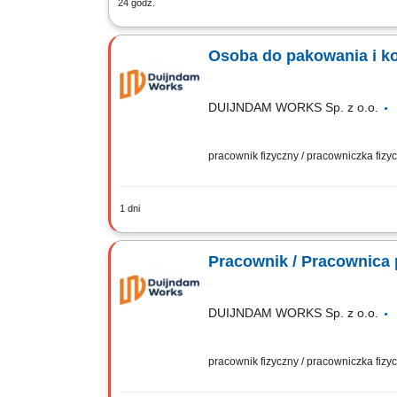
24 godz.
Zadania: Tworzenie mas powlekających (
gotowego towaru w worki i kartony po 
Osoba do pakowania i ko
DUIJNDAM WORKS Sp. z o.o.
pracownik fizyczny / pracowniczka fiz
1 dni
Zadania Weryfikacja stanu świeżości p
klienta; Rozmieszczanie i układanie zb
Pracownik / Pracownica 
DUIJNDAM WORKS Sp. z o.o.
pracownik fizyczny / pracowniczka fiz