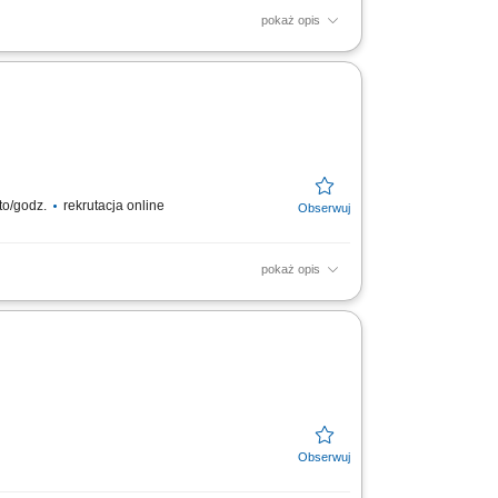
pokaż opis
bakalii, orzechów oraz słodyczy;
standardów jakościowych...
to/godz.
rekrutacja online
pokaż opis
rzechów oraz ziaren przygotowanymi
 zadań po każdej przerwie;...