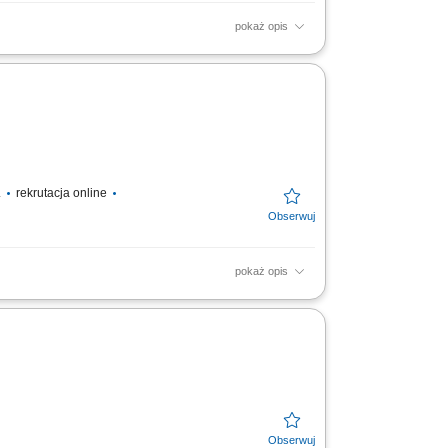
pokaż opis
iona i suszone owoce. Przedsiębiorstwo
.
rekrutacja online
pokaż opis
wych potraw oraz przekąsek do pojemników;