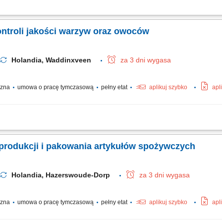
karmel, miód, zioła) na podstawie specyfikacji; Procesowe obrabianie, chłodzeni
12,5 kg; Warunki pracy: Dynamika zmianowa (system rano/popołudnie z rotacją tyg
ntroli jakości warzyw oraz owoców
Holandia, Waddinxveen
za 3 dni wygasa
yczna
umowa o pracę tymczasową
pełny etat
aplikuj szybko
apl
roduktów i odrzucanie sztuk niespełniających norm; Sortowanie oraz pakowanie a
iorczych opakowań oraz skrzynek z towarem; Przestrzeganie przepisów sanitarnych 
produkcji i pakowania artykułów spożywczych
Holandia, Hazerswoude-Dorp
za 3 dni wygasa
yczna
umowa o pracę tymczasową
pełny etat
aplikuj szybko
apl