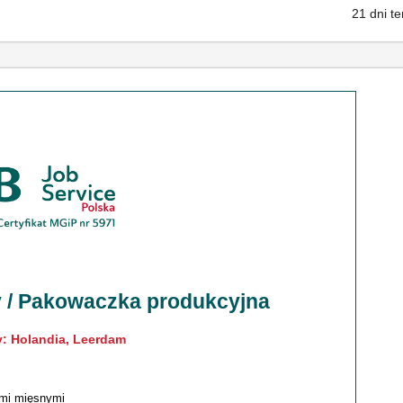
21 dni t
 / Pakowaczka produkcyjna
y: Holandia, Leerdam
mi mięsnymi