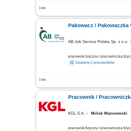
3 dni
Nasz klient to holenderska firma specja
koncentruje się na wysokiej jakości pro
Pakowacz / Pakowaczka 
AB Job Service Polska Sp. z o.o.
pracownik fizyczny / pracowniczka fizy
Szukamy 2 pracowników
3 dni
Zakres obowiązków: Zwijanie wrapów i 
Pomocnicze prace produkcyjne na hali;
Pracownik / Pracowniczk
KGL S.A.
Mińsk Mazowieck
pracownik fizyczny / pracowniczka fizy