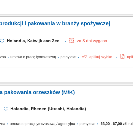
sto dopiero początek! Wielu pracowników międzynarodowych rozwija się, zdobywa
 Holandii lub zaczyna budować karierę w wewnętrznych strukturach OTTO. Interesu
produkcji i pakowania w branży spożywczej
Holandia, Katwijk aan Zee
za 3 dni wygasa
yczna
umowa o pracę tymczasową
pełny etat
aplikuj szybko
apl
 i naklejanie etykiet na gotowe dania; Nadzorowanie prawidłowego działania mas
zymywanie porządku w miejscu wykonywania obowiązków;
a pakowania orzeszków (M/K)
Holandia, Rhenen (Utrecht, Holandia)
czna
umowa o pracę tymczasową / agencyjna
pełny etat
63,00 - 67,00 zł
brut