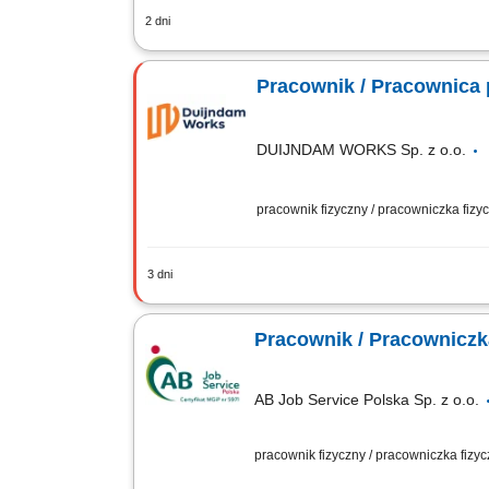
2 dni
Praca za pośrednictwem agencji to czę
kontrakt z jednym z naszych klientów w
Pracownik / Pracownica 
DUIJNDAM WORKS Sp. z o.o.
pracownik fizyczny / pracowniczka fiz
3 dni
Zadania Prace produkcyjne, pakowanie
jakościowych gotowych wyrobów; Utr
Pracownik / Pracowniczk
AB Job Service Polska Sp. z o.o.
pracownik fizyczny / pracowniczka fizy