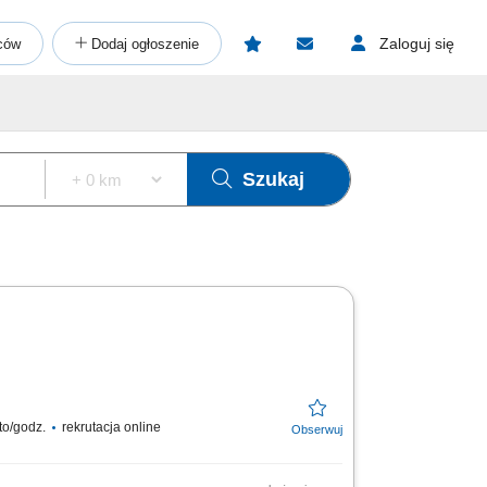
Zaloguj się
ców
Dodaj ogłoszenie
Szukaj
to/godz.
rekrutacja online