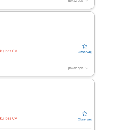
pokaż opis
e i glazurowanie bakalii; Konfekcjonowanie
odniową) Dodatek...
ikuj bez CV
pokaż opis
sortymentu roślinnego według wytycznych
i higienicznych...
ikuj bez CV