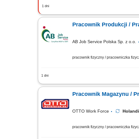
1 dni
Zadania Przeładunek oraz otwieranie o
Zabezpieczanie gotowych wyrobów w opa
Pracownik Produkcji / P
AB Job Service Polska Sp. z o.o.
pracownik fizyczny / pracowniczka fizy
1 dni
Zadania: Przygotowywanie polew miodo
polewami; Pakowanie gotowego produktu
Pracownik Magazynu / P
OTTO Work Force
Holand
pracownik fizyczny / pracowniczka fizy