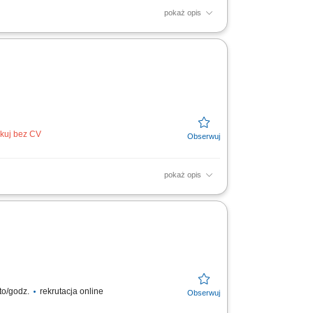
pokaż opis
 większą wiedzę i przechodzi na bezpośredni
jące?...
ikuj bez CV
pokaż opis
zyn produkcyjnych; Weryfikacja standardów
to/godz.
rekrutacja online