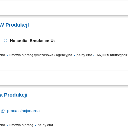
lizująca się w produkcji i dystrybucji zdrowych przekąsek, takich jak orzechy, nas
duktach, często naturalnych i bez zbędnych dodatków. Działa głównie w sektorze...
W ProdukcjI
Holandia, Breukelen Ut
czna
umowa o pracę tymczasową / agencyjna
pełny etat
66,00 zł
brutto/godz
przygotowanie dań kuchni azjatyckiej, indyjskiej i surinamskiej; Pakowanie goto
a Produkcji
i
praca
stacjonarna
czna
umowa o pracę
pełny etat