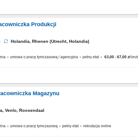
pakowań zbiorczych z surowcami; Odmierzanie właściwej porcji i przygotowywanie 
kowaniach, naklejanie etykiet i układanie ich na paletach; Bieżąca weryfikacja 
racowniczka Produkcji
Holandia, Rhenen (Utrecht, Holandia)
czna
umowa o pracę tymczasową / agencyjna
pełny etat
63,00 - 67,00 zł
brut
wych, karmelowych oraz ziołowych według receptur; Schładzanie i powlekanie o
 w opakowania zbiorcze o wadze 12,5 kg; Warunki pracy: Miks stanowisk i rotacja
racowniczka Magazynu
ia, Venlo, Roosendaal
czna
umowa o pracę tymczasową
pełny etat
rekrutacja online