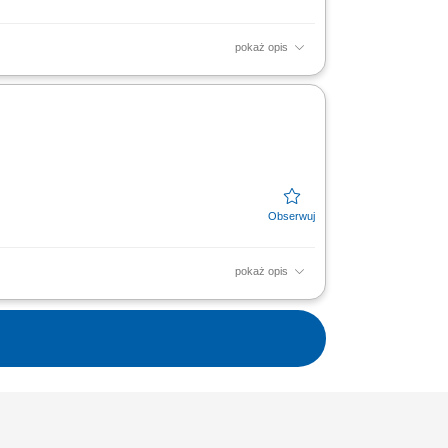
pokaż opis
paletowanie, owijanie kartonów, pakowanie
pewnienie porządku...
pokaż opis
paletowanie, owijanie kartonów, pakowanie
pewnienie porządku...