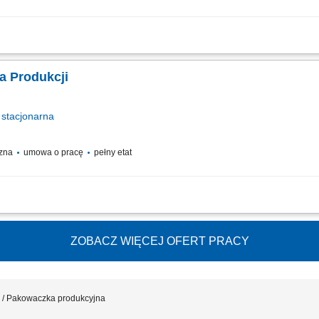
sparcie procesu produkcji poprzez wykonywaniu prac okołoprodukcyjnych (m.in. 
 gotowego, dbanie o czystość maszyn) dbałość o estetykę pakowania wyrobów; za
a Produkcji
stacjonarna
czna
umowa o pracę
pełny etat
sparcie procesu produkcji poprzez wykonywaniu prac okołoprodukcyjnych (m.in. 
 gotowego, dbanie o czystość maszyn) dbałość o estetykę pakowania wyrobów; za
ZOBACZ WIĘCEJ OFERT PRACY
 / Pakowaczka produkcyjna