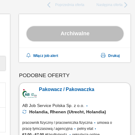
Poprzednia
oferta
Następna
oferta
Archiwalne
Włącz job alert
Drukuj
PODOBNE OFERTY
Pakowacz / Pakowaczka
AB Job Service Polska Sp. z o.o.
Holandia, Rhenen (Utrecht, Holandia)
pracownik fizyczny / pracowniczka fizyczna
umowa o
pracę tymczasową / agencyjna
pełny etat
63,00 - 67,00 zł
brutto/godz.
rekrutacja online