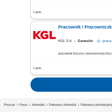
2 godz.
Twój podstawowy zakres obowiązków: w
oraz znakowanie/etykietowanie wyrobu
Pracownik / Pracowniczk
KGL S.A.
Garwolin
praca
pracownik fizyczny / pracowniczka fizy
2 godz.
Twój podstawowy zakres obowiązków: w
oraz znakowanie/etykietowanie wyrobu
Praca.pl
Praca
Holandia
Pakowacz Holandia
Pakowacz produkcyjny