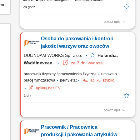
emu
24 godz.
pokaż opis
Zadania: Tworzenie mas powlekających (karmel, miód, zioła)
na podstawie specyfikacji; Procesowe obrabianie, chłodzenie i
Osoba do pakowania i kontroli
glazurowanie bakalii; Konfekcjonowanie gotowego towaru w
worki i kartony po 12,5 kg; Warunki pracy: Dynamika zmianowa
jakości warzyw oraz owoców
(system rano/popołudnie z rotacją tygodniową) Dodatek...
DUIJNDAM WORKS Sp. z o.o.
Holandia,
Waddinxveen
za 3 dni wygasa
pracownik fizyczny / pracowniczka fizyczna
umowa o
pracę tymczasową
pełny etat
aplikuj szybko
aplikuj bez CV
1 dni
pokaż opis
Zadania Weryfikacja stanu świeżości produktów i odrzucanie
sztuk niespełniających norm; Sortowanie oraz pakowanie
Pracownik / Pracownica
asortymentu roślinnego według wytycznych klienta;
Rozmieszczanie i układanie zbiorczych opakowań oraz
produkcji i pakowania artykułów
skrzynek z towarem; Przestrzeganie przepisów sanitarnych i