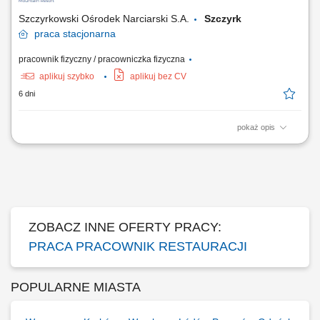
Szczyrkowski Ośrodek Narciarski S.A.
Szczyrk
praca
stacjonarna
pracownik fizyczny / pracowniczka fizyczna
aplikuj szybko
aplikuj bez CV
6 dni
pokaż opis
Dołącz do zespołu Szczyrk Mountain Resort w Szczyrku!
Rozbudowujemy nasz zespół i szukamy osób, którym chce się
pracować, rozwijać i tworzyć fajne miejsce dla naszych Gości. Obecnie
poszukujemy osób do pracy: na kuchni, przy wydawaniu dań, w
restauracji. Doświadczenie będzie mile...
ZOBACZ INNE OFERTY PRACY:
PRACA PRACOWNIK RESTAURACJI
POPULARNE MIASTA