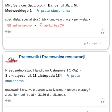
MPL Services Sp. z o.o.
Balice, ul .Kpt. M.
Medweckiego 1
praca
stacjonarna
specjalista / specjalistka (mid)
umowa o pracę
pełny etat
aplikuj szybko
aplikuj bez CV
4 dni
pokaż opis
Opis stanowiska: Profesjonalna obsługa klientów oraz sprzedaż
produktów; Realizacja zamówień zgodnie ze standardami; Dbanie o
Pracownik / Pracownica restauracji
czystość i organizację miejsca pracy; Budowanie pozytywnego wizerunku
punktu gastronomicznego;
Przedsiębiorstwo Handlowo Usługowe TOPAZ
Siemiatycze, ul. 11 Listopada 184
praca
stacjonarna
pracownik fizyczny / pracowniczka fizyczna
umowa o pracę /
zlecenie
pełny etat
31,40 zł
brutto/godz.
4 dni