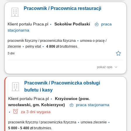
budowanie pozytywnych relacji z Klientami; przygotowywanie potraw
Pracownik / Pracownica restauracji
Top Drive zgodnie ze standardami Restauracji; dbałość o porządek i
czystość na stanowisku pracy; obsługa kasy fiskalnej;
Klient portalu Praca.pl
Sokołów Podlaski
praca
stacjonarna
pracownik fizyczny / pracowniczka fizyczna
umowa o pracę /
zlecenie
pełny etat
4 806 zł
brutto/mies.
3 dni
pokaż opis
Profesjonalna obsługa Klientów i budowanie pozytywnych relacji.
Przygotowywanie potraw zgodnie ze standardami restauracji Top Drive.
Pracownik / Pracowniczka obsługi
Utrzymywanie porządku i czystości na stanowisku pracy. Obsługa kasy
fiskalnej i dokumentacji sprzedażowej.
bufetu i kasy
Klient portalu Praca.pl
Krzyżowice (pow.
wrocławski, gm. Kobierzyce)
praca
stacjonarna
za 3 dni wygasa
pracownik fizyczny / pracowniczka fizyczna
umowa zlecenie
5 000 - 5 400 zł
brutto/mies.