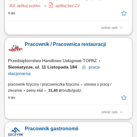
aplikuj szybko
aplikuj bez CV
4 dni
pokaż opis
Opis stanowiska: Profesjonalna obsługa klientów oraz sprzedaż
produktów; Realizacja zamówień zgodnie ze standardami; Dbanie o
Pracownik / Pracownica restauracji
czystość i organizację miejsca pracy; Budowanie pozytywnego
wizerunku punktu gastronomicznego;
Przedsiębiorstwo Handlowo Usługowe TOPAZ
Siemiatycze, ul. 11 Listopada 184
praca
stacjonarna
pracownik fizyczny / pracowniczka fizyczna
umowa o pracę /
zlecenie
pełny etat
31,40 zł
brutto/godz.
4 dni
pokaż opis
Zakres obowiązków: Profesjonalna obsługa Klientów i budowanie z
nimi pozytywnych relacji, Przygotowywanie potraw wg standardów
Pracownik gastronomii
Restauracji, Utrzymywanie czystości i porządku na stanowisku pracy,
Obsługa kasy fiskalnej.