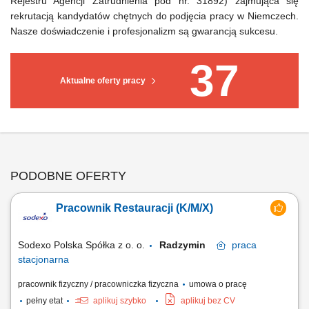
Rejestru Agencji Zatrudnienia pod nr. 31892) zajmująca się
rekrutacją kandydatów chętnych do podjęcia pracy w Niemczech.
Nasze doświadczenie i profesjonalizm są gwarancją sukcesu.
37
Aktualne oferty pracy
PODOBNE OFERTY
Pracownik Restauracji (K/M/X)
Sodexo Polska Spółka z o. o.
Radzymin
praca
stacjonarna
pracownik fizyczny / pracowniczka fizyczna
umowa o pracę
pełny etat
aplikuj szybko
aplikuj bez CV