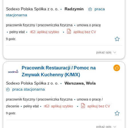
Sodexo Polska Spółka z o. o.
Radzymin
praca
stacjonarna
pracownik fizyczny / pracowniczka fizyczna
umowa o pracę
pełny etat
aplikuj szybko
aplikuj bez CV
9 godz.
pokaż opis
Zakres obowiązków: Zmywanie oraz wyparzanie naczyń; Sprzątanie
powierzonych pomieszczeń; Utrzymywanie czystości sali konsumenckiej
Pracownik Restauracji / Pomoc na
w restauracji (obsługa maszyny myjącej); Opróżnianie koszy i wynoszenie
odpadów do kontenerów zewnętrznych; Rozładunek dostaw produktów,
Zmywak Kuchenny (K/M/X)
układanie towaru...
Sodexo Polska Spółka z o. o.
Warszawa, Wola
praca
stacjonarna
pracownik fizyczny / pracowniczka fizyczna
umowa o pracę /
zlecenie
pełny etat
aplikuj szybko
aplikuj bez CV
9 godz.
pokaż opis