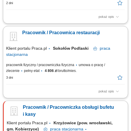
2 dni
pokaż opis
Twoje główne zadania: zapewnienie profesjonalnej obsługi i budowanie
pozytywnych relacji z Klientami; przygotowywanie potraw Top Drive
Pracownik / Pracownica restauracji
zgodnie ze standardami Restauracji; dbałość o porządek i czystość na
stanowisku pracy; obsługa kasy fiskalnej;
Klient portalu Praca.pl
Sokołów Podlaski
praca
stacjonarna
pracownik fizyczny / pracowniczka fizyczna
umowa o pracę /
zlecenie
pełny etat
4 806 zł
brutto/mies.
3 dni
pokaż opis
Profesjonalna obsługa Klientów i budowanie pozytywnych relacji.
Przygotowywanie potraw zgodnie ze standardami restauracji Top Drive.
Pracownik / Pracowniczka obsługi bufetu
Utrzymywanie porządku i czystości na stanowisku pracy. Obsługa kasy
fiskalnej i dokumentacji sprzedażowej.
i kasy
Klient portalu Praca.pl
Krzyżowice (pow. wrocławski,
gm. Kobierzyce)
praca
stacjonarna