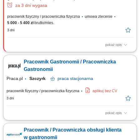
za 3 dni wygasa
pracownik fizyczny / pracowniczka fizyczna
umowa zlecenie
5 000 - 5 400 zł
brutto/mies.
3 dni
pokaż opis
Wydawanie posiłków. Obsługa kasy fiskalnej. Przygotowywanie prostych
produktów, takich jak kanapki, surówki, desery i sosy. Zmywanie naczyń.
Pracownik Gastronomii / Pracowniczka
Utrzymywanie porządku i czystości w miejscu pracy. Współpraca przy
bieżących pracach kuchennych.
Gastronomii
Praca.pl
Szczyrk
praca
stacjonarna
pracownik fizyczny / pracowniczka fizyczna
aplikuj bez CV
3 dni
pokaż opis
Obowiązki: Wsparcie prac kuchennych i przygotowywanie posiłków;
Sprawna wydawanie dań oraz obsługa gości restauracji; Dbanie o
Pracownik / Pracowniczka obsługi klienta
porządek i wysoki standard obsługi w obiekcie; Współpraca z zespołem
przy bieżącym funkcjonowaniu lokalu;
w gastronomii