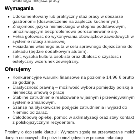
własnego miejsca pracy.
Wymagania
Udokumentowany lub praktyczny staż pracy w obszarze
gastronomii (doświadczenie na zapleczu kuchennym).
Znajomość języka niemieckiego w stopniu podstawowym,
umożliwiającym bezproblemowe porozumiewanie się.
Pełna gotowość do wykonywania obowiązków zawodowych w
systemie rotacji zmianowej.
Posiadanie własnego auta w celu sprawnego dojeżdżania do
zakładu (będzie dodatkowym atutem).
Takt, wysoka kultura osobista oraz dbałość o czystość i
estetyczny wizerunek zewnętrzny.
Oferujemy
Konkurencyjne warunki finansowe na poziomie 14,96 € brutto
za godzinę.
Elastyczność prawną – możliwość wyboru pomiędzy polską a
niemiecką umową o pracę.
Stabilne zatrudnienie realizowane w jasnym i przewidywalnym
systemie zmianowym.
Szansę na błyskawiczne podjęcie zatrudnienia i wyjazd do
Niemiec od zaraz.
Całodobową opiekę, pomoc w aklimatyzacji oraz stały kontakt
z polskojęzycznym rezydentem.
Prosimy o dopisanie klauzuli: Wyrażam zgodę na przetwarzanie moich
danych osobowych dla potrzeb niezbędnych w procesie rekrutacji.