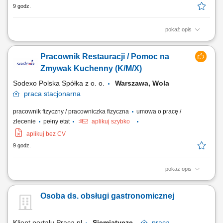
9 godz.
pokaż opis
Zakres obowiązków: Zmywanie oraz wyparzanie naczyń; Sprzątanie
powierzonych pomieszczeń; Utrzymywanie czystości sali
Pracownik Restauracji / Pomoc na
konsumenckiej w restauracji (obsługa maszyny myjącej); Opróżnianie
koszy i wynoszenie odpadów do kontenerów zewnętrznych;
Zmywak Kuchenny (K/M/X)
Rozładunek dostaw produktów, układanie towaru...
Sodexo Polska Spółka z o. o.
Warszawa, Wola
praca
stacjonarna
pracownik fizyczny / pracowniczka fizyczna
umowa o pracę /
zlecenie
pełny etat
aplikuj szybko
aplikuj bez CV
9 godz.
pokaż opis
Zakres obowiązków: Zmywanie naczyń ręcznie i za pomocą zmywarek;
Czyszczenie i dezynfekowanie naczyń, sprzętu kuchennego i kuchni;
Osoba ds. obsługi gastronomicznej
Utrzymanie zapasów detergentów i akcesoriów związanych z myciem
naczyń; Skrupulatne wykonywanie zadań zgodnie z zasadami BHP i
HACCP; Wykonywanie innych...
Klient portalu Praca.pl
Siemiatycze
praca