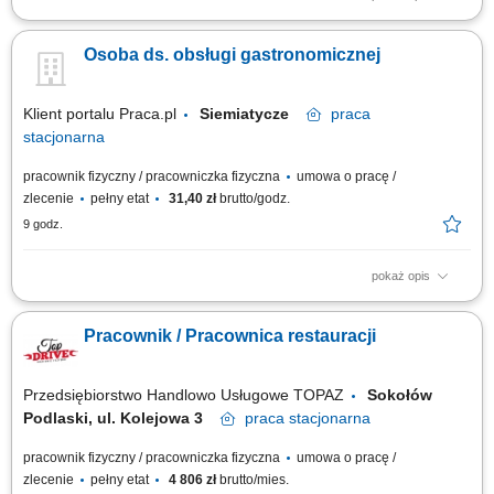
Zakres obowiązków: Zmywanie naczyń ręcznie i za pomocą zmywarek;
Czyszczenie i dezynfekowanie naczyń, sprzętu kuchennego i kuchni;
Osoba ds. obsługi gastronomicznej
Utrzymanie zapasów detergentów i akcesoriów związanych z myciem
naczyń; Skrupulatne wykonywanie zadań zgodnie z zasadami BHP i
HACCP; Wykonywanie innych...
Klient portalu Praca.pl
Siemiatycze
praca
stacjonarna
pracownik fizyczny / pracowniczka fizyczna
umowa o pracę /
zlecenie
pełny etat
31,40 zł
brutto/godz.
9 godz.
pokaż opis
zapewnienie wysokiej jakości obsługi klientów oraz budowanie
długofalowych relacji, przygotowywanie produktów gastronomicznych
Pracownik / Pracownica restauracji
zgodnie z obowiązującymi standardami, obsługa systemu kasowego i
realizacja płatności, utrzymywanie porządku oraz przestrzeganie zasad
higieny na stanowisku...
Przedsiębiorstwo Handlowo Usługowe TOPAZ
Sokołów
Podlaski, ul. Kolejowa 3
praca
stacjonarna
pracownik fizyczny / pracowniczka fizyczna
umowa o pracę /
zlecenie
pełny etat
4 806 zł
brutto/mies.