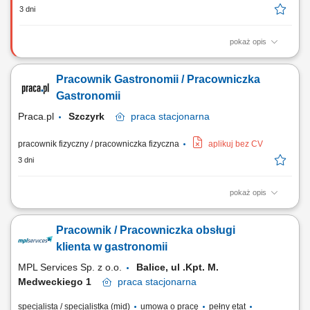
3 dni
pokaż opis
Wydawanie posiłków. Obsługa kasy fiskalnej. Przygotowywanie
prostych produktów, takich jak kanapki, surówki, desery i sosy.
Pracownik Gastronomii / Pracowniczka
Zmywanie naczyń. Utrzymywanie porządku i czystości w miejscu pracy.
Współpraca przy bieżących pracach kuchennych.
Gastronomii
Praca.pl
Szczyrk
praca
stacjonarna
pracownik fizyczny / pracowniczka fizyczna
aplikuj bez CV
3 dni
pokaż opis
Obowiązki: Wsparcie prac kuchennych i przygotowywanie posiłków;
Sprawna wydawanie dań oraz obsługa gości restauracji; Dbanie o
Pracownik / Pracowniczka obsługi
porządek i wysoki standard obsługi w obiekcie; Współpraca z zespołem
przy bieżącym funkcjonowaniu lokalu;
klienta w gastronomii
MPL Services Sp. z o.o.
Balice, ul .Kpt. M.
Medweckiego 1
praca
stacjonarna
specjalista / specjalistka (mid)
umowa o pracę
pełny etat