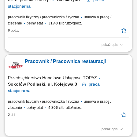
stacjonarna
pracownik fizyczny / pracowniczka fizyczna
umowa o pracę /
zlecenie
pełny etat
31,40 zł
brutto/godz.
9 godz.
pokaż opis
zapewnienie wysokiej jakości obsługi klientów oraz budowanie
długofalowych relacji, przygotowywanie produktów gastronomicznych
Pracownik / Pracownica restauracji
zgodnie z obowiązującymi standardami, obsługa systemu kasowego i
realizacja płatności, utrzymywanie porządku oraz przestrzeganie zasad
higieny na stanowisku...
Przedsiębiorstwo Handlowo Usługowe TOPAZ
Sokołów Podlaski, ul. Kolejowa 3
praca
stacjonarna
pracownik fizyczny / pracowniczka fizyczna
umowa o pracę /
zlecenie
pełny etat
4 806 zł
brutto/mies.
2 dni
pokaż opis
Twoje główne zadania: zapewnienie profesjonalnej obsługi i