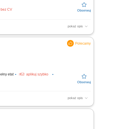
j bez CV
pokaż opis
a, kreatywnej i samodzielnej, która
iczać klientów.
ełny etat
aplikuj szybko
pokaż opis
uchni oraz na stanowisku
 oraz ich...