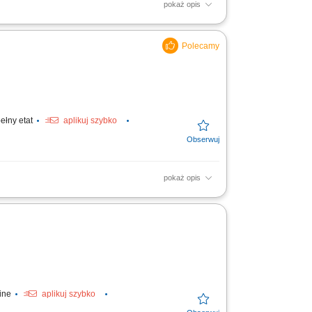
pokaż opis
óbki. Pomoc w realizacji bieżących prac
ełny etat
aplikuj szybko
pokaż opis
stość i porządek w kuchni oraz na
ń kuchennych oraz ich...
o)
line
aplikuj szybko