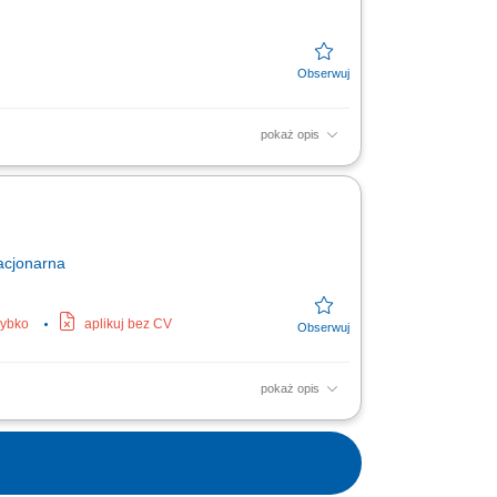
pokaż opis
tu wyparzającego. Utrzymywanie
wyznaczonych...
acjonarna
zybko
aplikuj bez CV
pokaż opis
w do dalszej obróbki. Wspieranie zespołu