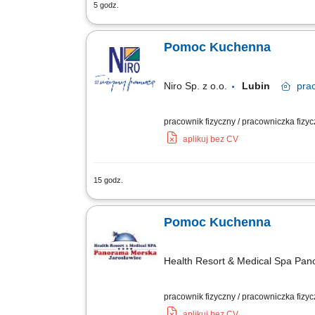
5 godz.
Utrzymywanie czystości naczyń, urządz
kuchennych. Dbanie o porządek zgodni
Pomoc Kuchenna
Niro Sp. z o.o.
Lubin
pra
pracownik fizyczny / pracowniczka fizycz
aplikuj bez CV
15 godz.
Lepienie pierogów; Aktywne wspieranie
stanowisku pracy; Odpowiedzialne zar
Pomoc Kuchenna
Health Resort & Medical Spa Pa
pracownik fizyczny / pracowniczka fizy
aplikuj bez CV