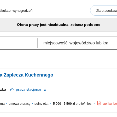
lkulator wynagrodzeń
Dla pracodaw
Oferta pracy jest nieaktualna, zobacz podobne
ka Zaplecza Kuchennego
iczka
praca
stacjonarna
czna
umowa o pracę
pełny etat
5 000 - 5 500 zł
brutto/mies.
aplikuj b