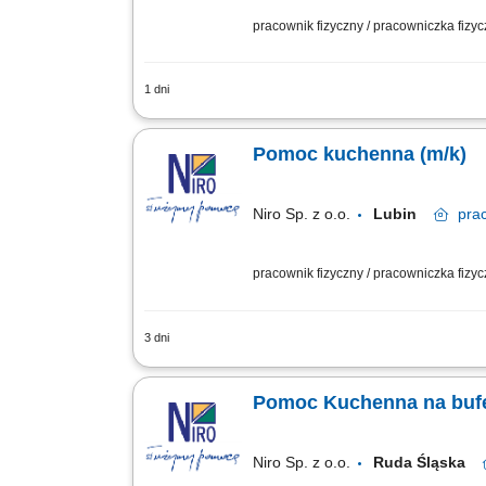
pracownik fizyczny / pracowniczka fizy
1 dni
Twój zakres obowiązków przygotowywan
kolacji, dbanie o estetykę oraz właści
Pomoc kuchenna (m/k)
Niro Sp. z o.o.
Lubin
pra
pracownik fizyczny / pracowniczka fizy
3 dni
Zakres obowiązków praca na zmywaku, 
czystości w miejscu pracy.
Pomoc Kuchenna na buf
Niro Sp. z o.o.
Ruda Śląska