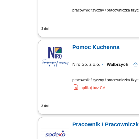
pracownik fizyczny / pracowniczka fizy
3 dni
Szukamy pomocy kuchennej z głową peł
chce współtworzyć menu pełne pysznych 
Pomoc Kuchenna
Niro Sp. z o.o.
Wałbrzych
pracownik fizyczny / pracowniczka fizycz
aplikuj bez CV
3 dni
Aktywne wspieranie zespołu kucharzy w
pracy;Odpowiedzialne zarządzanie zap
Pracownik / Pracowniczk