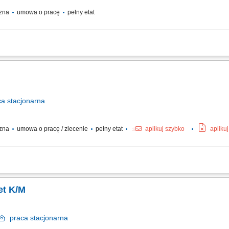
czna
umowa o pracę
pełny etat
ie składników do potraw zgodnie z wytycznymi kucharzy, wsparcie kucharzy pod
we przygotowanie stanowiska pracy, utrzymywanie porządku i czystości w kuchni oraz
ca
stacjonarna
czna
umowa o pracę / zlecenie
pełny etat
aplikuj szybko
apliku
pomoc przy przygotowywaniu posiłków, pomoc w pakowaniu i przygotowywaniu pos
et K/M
praca
stacjonarna