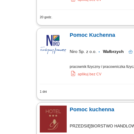
20 godz.
Zakres obowiązków: pomoc w przygotow
Pomoc Kuchenna
Niro Sp. z o.o.
Wałbrzych
pracownik fizyczny / pracowniczka fizycz
aplikuj bez CV
1 dni
Zakres obowiązków: Aktywne wspieranie
innych produktów). Dbanie o czystość, p
Pomoc kuchenna
PRZEDSIĘBIORSTWO HANDLO