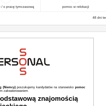
 / o pracę tymczasową
pomoc w relokacji
48 dni t
g (Niemcy)
poszukujemy kandydatów na stanowisko
pomoc
nym zakwaterowaniem.
podstawową znajomością