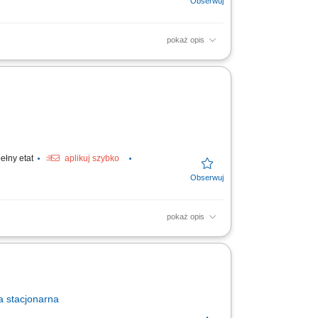
pokaż opis
acy; zmywanie naczyń;
ełny etat
aplikuj szybko
pokaż opis
cie, obieranie, krojenie warzyw, owoców i
 i...
a
stacjonarna