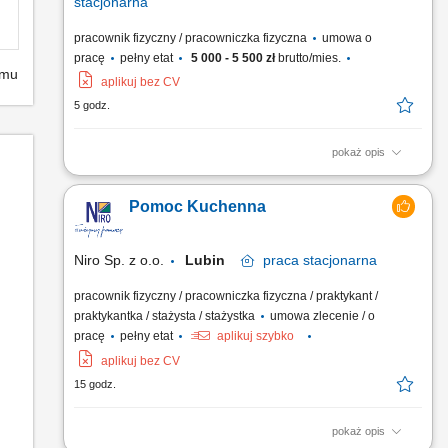
stacjonarna
pracownik fizyczny / pracowniczka fizyczna
umowa o
pracę
pełny etat
5 000 - 5 500 zł
brutto/mies.
emu
aplikuj bez CV
5 godz.
pokaż opis
Utrzymywanie czystości naczyń, urządzeń i zaplecza
kuchennego. Przygotowywanie warzyw oraz produktów do
Pomoc Kuchenna
dalszej obróbki. Pomoc w realizacji bieżących prac
kuchennych. Dbanie o porządek zgodnie ze standardami
higieny.
Niro Sp. z o.o.
Lubin
praca
stacjonarna
pracownik fizyczny / pracowniczka fizyczna / praktykant /
praktykantka / stażysta / stażystka
umowa zlecenie / o
pracę
pełny etat
aplikuj szybko
aplikuj bez CV
15 godz.
pokaż opis