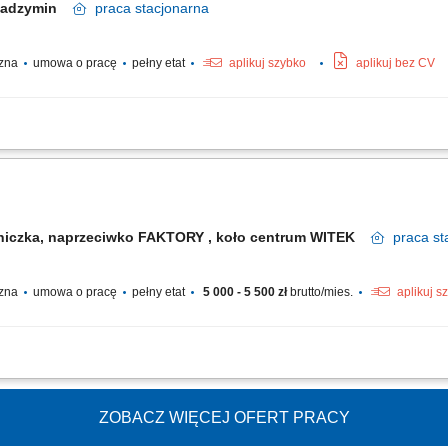
Radzymin
praca
stacjonarna
czna
umowa o pracę
pełny etat
aplikuj szybko
aplikuj bez CV
 zastawy stołowej oraz przyborów kuchennych przy użyciu profesjonalnego sprzę
ci, w tym obsługa automatycznej maszyny myjącej do podłóg. Bieżące sprzątanie 
niczka, naprzeciwko FAKTORY , koło centrum WITEK
praca
st
czna
umowa o pracę
pełny etat
5 000 - 5 500 zł
brutto/mies.
aplikuj s
 utrzymywanie porządku na zapleczu. Przygotowywanie warzyw i innych składnikó
o czystość stanowiska pracy oraz przestrzeganie zasad higieny.
ZOBACZ WIĘCEJ OFERT PRACY