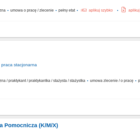
czna
umowa o pracę / zlecenie
pełny etat
aplikuj szybko
apliku
ną pomysłów! Do naszego nowego zespołu poszukujemy osoby z pasją do gotowani
kanapek, deserów, koktajli i sałatek oraz przyjmować zamówienia obiadowe i rozl
praca
stacjonarna
na / praktykant / praktykantka / stażysta / stażystka
umowa zlecenie / o pracę
p
 przygotowywaniu potraw, zgodnie z wytycznymi;Dbanie o czystość i porządek w k
asami i dbanie o świeżość produktów;Obsługa podstawowych urządzeń kuchennych
a Pomocnicza (K/M/X)