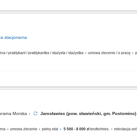
eń i zaplecza kuchennego. Przygotowywanie warzyw oraz produktów do dalszej obr
e ze standardami higieny.
ca
stacjonarna
na / praktykant / praktykantka / stażysta / stażystka
umowa zlecenie / o pracę
p
 zespołu kucharzy w przygotowywaniu potraw, zgodnie z wytycznymi; Dbanie o czy
ządzanie zapasami i dbanie o świeżość produktów; Obsługa podstawowych urządze
norama Morska
Jarosławiec (pow. sławieński, gm. Postomin
czna
umowa zlecenie
pełny etat
5 500 - 8 000 zł
brutto/mies.
rekrutacja on