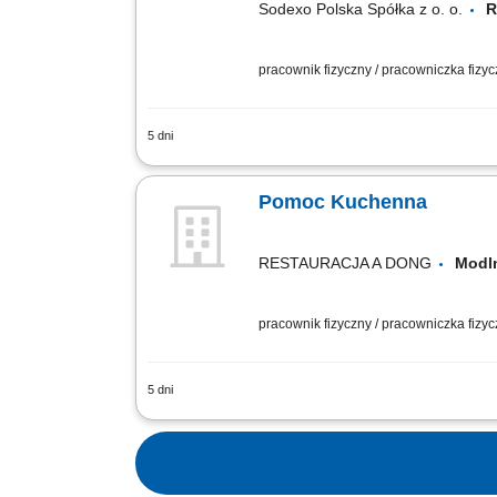
Sodexo Polska Spółka z o. o.
pracownik fizyczny / pracowniczka fizy
5 dni
Zakres obowiązków: Dbanie o czystość
nienagannego porządku na sali dla goś
Pomoc Kuchenna
RESTAURACJA A DONG
Modl
pracownik fizyczny / pracowniczka fizy
5 dni
Mycie naczyń, sprzętu kuchennego oraz
kuchni w codziennych pracach. Dbanie 