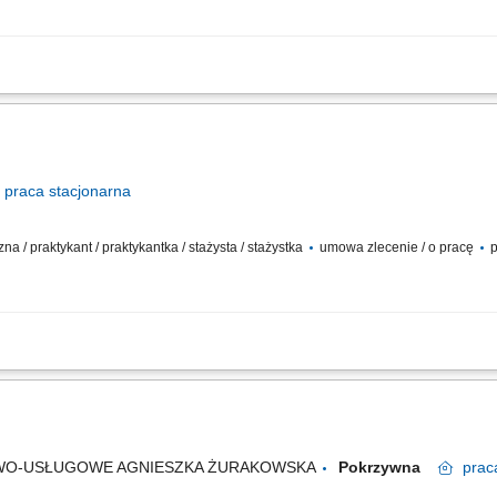
ywaniu posiłków; przestrzeganie systemu HACCP; dbanie o czystość i higienę pr
praca
stacjonarna
na / praktykant / praktykantka / stażysta / stażystka
umowa zlecenie / o pracę
p
 zespołu kucharzy przy przygotowywaniu potraw. Przygotowywanie składników (my
orządek i higienę w kuchni oraz na stanowisku pracy. Kontrola świeżości produktów
WO-USŁUGOWE AGNIESZKA ŻURAKOWSKA
Pokrzywna
prac