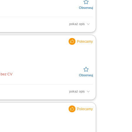
pokaż opis
czas przygotowywania śniadań, obiadów i
 na zapleczu...
j bez CV
pokaż opis
iłków do transportu, utrzymanie