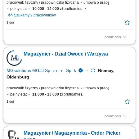
pracownik fizyczny / pracowniczka fizyczna
umowa o pracę
pełny etat
10 000 - 14 000 zł
brutto/mies.
Szukamy 9 pracowników
1 dni
pokaż opis
Opis stanowiska: Zbieranie towaru w magazynie; Poruszanie się na
małym wózku elektrycznym; Wożenie za sobą palety, na której układamy
Magazynier - Dział Owoce i Warzywa
zebrany towar wg pozycji usłyszanej w słuchawce; Praca w dziale
owoców i warzyw (od poniedziałku do niedzieli, sobota wolna + 1 dzień w
tygodniu,...
MGsolutions MGJJ Sp. z o. o. Sp. k.
Niemcy,
Oldenburg
pracownik fizyczny / pracowniczka fizyczna
umowa o pracę
pełny etat
11 000 - 13 000 zł
brutto/mies.
1 dni
pokaż opis
Opis stanowiska Realizacja zamówień (Order Picker, Komisjonowanie) w
dziale Obst und Gemuse (owoce i warzywa) - możliwość pracy na
Magazynier / Magazynierka - Order Picker
systemie w języku polskim. Opieka polskojęzycznego Koordynatora i