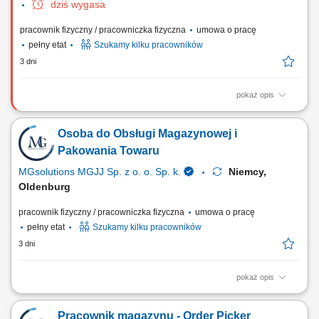
dziś wygasa
pracownik fizyczny / pracowniczka fizyczna
umowa o pracę
pełny etat
Szukamy kilku pracowników
3 dni
pokaż opis
Zadania: Wsparcie procesów produkcyjnych poprzez prace
pomocnicze i fizyczne; Obsługa prostych maszyn produkcyjnych;
Osoba do Obsługi Magazynowej i
Pakowanie i układanie gotowych wyrobów; Kontrola jakości produktów;
Kompletowanie i przygotowanie zamówień; Wykonywanie różnych
Pakowania Towaru
zadań pomocniczych na terenie zakładu;
MGsolutions MGJJ Sp. z o. o. Sp. k.
Niemcy,
Oldenburg
pracownik fizyczny / pracowniczka fizyczna
umowa o pracę
pełny etat
Szukamy kilku pracowników
3 dni
pokaż opis
Opis stanowiska Proste prace manualne polegające na sortowaniu,
kompletowaniu oraz pakowaniu asortymentu. Ewidencjonowanie i
Pracownik magazynu - Order Picker
prawidłowe układanie produktów na półkach magazynowych zgodnie z