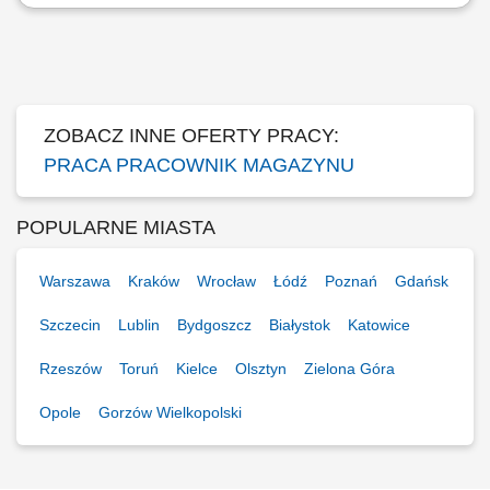
Zakres obowiązków: Kompletowanie i konfekcjonowanie towarów w
magazynie. Układanie oraz przygotowywanie produktów do dalszej
wysyłki. Wykonywanie prostych prac pomocniczych wspierających
proces magazynowy. Dbanie o sprawny przebieg pracy zgodnie z
wyznaczonymi zadaniami.
ZOBACZ INNE OFERTY PRACY:
PRACA PRACOWNIK MAGAZYNU
POPULARNE MIASTA
Warszawa
Kraków
Wrocław
Łódź
Poznań
Gdańsk
Szczecin
Lublin
Bydgoszcz
Białystok
Katowice
Rzeszów
Toruń
Kielce
Olsztyn
Zielona Góra
Opole
Gorzów Wielkopolski