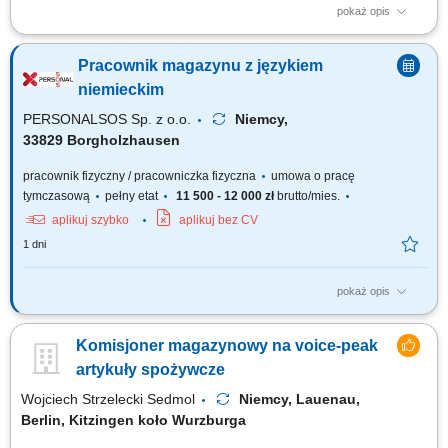
pokaż opis
Zadania: Przepakowywanie towarów zgodnie z obowiązującymi
standardami; Przygotowywanie części do wysyłki; Kompletowanie
Pracownik magazynu z językiem
zamówień magazynowych; Kontrola jakości pakowanych produktów;
Utrzymywanie porządku i czystości na stanowisku pracy; Wykonywanie
niemieckim
bieżących prac magazynowych;
PERSONALSOS Sp. z o.o.
Niemcy,
33829 Borgholzhausen
pracownik fizyczny / pracowniczka fizyczna
umowa o pracę
tymczasową
pełny etat
11 500 - 12 000 zł
brutto/mies.
aplikuj szybko
aplikuj bez CV
1 dni
pokaż opis
Zadania: prace magazynowe (komisjonowanie, pakowanie,
przygotowanie wysyłek) przyjmowanie i wydawanie materiałów;
Komisjoner magazynowy na voice-peak
załadunek i rozładunek samochodów ciężarowych; sporządzanie i
kontrola dokumentów wysyłkowych; montaż elementów wózków
artykuły spożywcze
transportowych (wsparcie produkcji w zależności od...
Wojciech Strzelecki Sedmol
Niemcy, Lauenau,
Berlin, Kitzingen koło Wurzburga