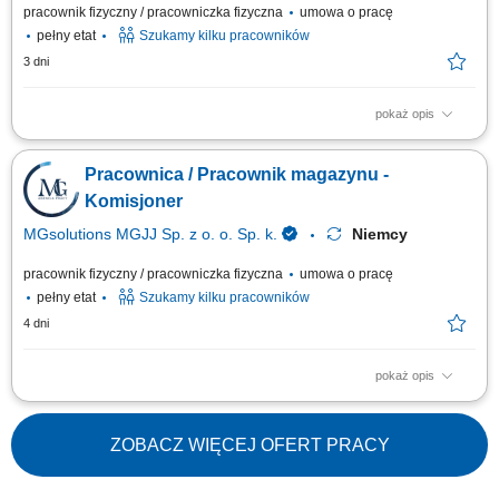
pracownik fizyczny / pracowniczka fizyczna
umowa o pracę
pełny etat
Szukamy kilku pracowników
3 dni
pokaż opis
Opis stanowiska Realizacja / kompletowanie zamówień (możliwość pracy
na systemie w języku polskim!) Proste prace magazynowe - pakowanie /
Pracownica / Pracownik magazynu -
układanie produktów; Dodatkowe proste prace w obrębie nowoczesnego
magazynu logistycznego;
Komisjoner
MGsolutions MGJJ Sp. z o. o. Sp. k.
Niemcy
pracownik fizyczny / pracowniczka fizyczna
umowa o pracę
pełny etat
Szukamy kilku pracowników
4 dni
pokaż opis
Zakres obowiązków: Kompletowanie i konfekcjonowanie towarów w
magazynie. Układanie oraz przygotowywanie produktów do dalszej
wysyłki. Wykonywanie prostych prac pomocniczych wspierających proces
ZOBACZ WIĘCEJ OFERT PRACY
magazynowy. Dbanie o sprawny przebieg pracy zgodnie z wyznaczonymi
zadaniami.