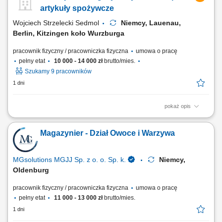
kontrola dokumentów wysyłkowych; montaż elementów wózków
artykuły spożywcze
transportowych (wsparcie produkcji w zależności od...
Wojciech Strzelecki Sedmol
Niemcy, Lauenau,
Berlin, Kitzingen koło Wurzburga
pracownik fizyczny / pracowniczka fizyczna
umowa o pracę
pełny etat
10 000 - 14 000 zł
brutto/mies.
Szukamy 9 pracowników
1 dni
pokaż opis
Opis stanowiska: Zbieranie towaru w magazynie; Poruszanie się na
małym wózku elektrycznym; Wożenie za sobą palety, na której
Magazynier - Dział Owoce i Warzywa
układamy zebrany towar wg pozycji usłyszanej w słuchawce; Praca w
dziale owoców i warzyw (od poniedziałku do niedzieli, sobota wolna + 1
dzień w tygodniu,...
MGsolutions MGJJ Sp. z o. o. Sp. k.
Niemcy,
Oldenburg
pracownik fizyczny / pracowniczka fizyczna
umowa o pracę
pełny etat
11 000 - 13 000 zł
brutto/mies.
1 dni