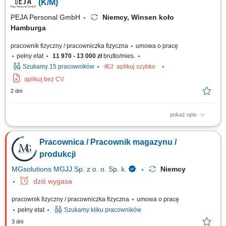
szkoleniowca! Układanie towaru; Kontrola jakości; Inne proste prace na
(K/M)
terenie magazynu;
PEJA Personal GmbH
Niemcy, Winsen koło
Hamburga
pracownik fizyczny / pracowniczka fizyczna
umowa o pracę
pełny etat
11 970 - 13 000 zł
brutto/mies.
Szukamy 15 pracowników
aplikuj szybko
aplikuj bez CV
2 dni
pokaż opis
Zadania: Manualne zbieranie artykułów i tworzenie zestawów
wysyłkowych zgodnie z dokumentacją zamówienia. Kondycjonowanie
Pracownica / Pracownik magazynu /
produktów, układanie ich w kartonach oraz przygotowywanie do
ostatecznego transportu. Wprowadzanie danych produktowych za
produkcji
pomocą terminali ręcznych i skanerów...
MGsolutions MGJJ Sp. z o. o. Sp. k.
Niemcy
dziś wygasa
pracownik fizyczny / pracowniczka fizyczna
umowa o pracę
pełny etat
Szukamy kilku pracowników
3 dni