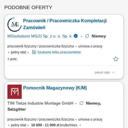
PODOBNE OFERTY
Pracownik / Pracowniczka Kompletacji
Zamówień
MGsolutions MGJJ Sp. z o. o. Sp. k.
Niemcy
pracownik fizyczny / pracowniczka fizyczna
umowa o pracę
pełny etat
Szukamy kilku pracowników
1 godz.
pokaż opis
Zakres obowiązków: Kompletowanie zamówień zgodnie z
zapotrzebowaniem magazynu. Układanie oraz przygotowywanie
Pomocnik Magazynowy (K/M)
towarów do dalszej wysyłki. Wykonywanie prostych prac
magazynowych i pomocniczych. Dbanie o porządek w miejscu pracy.
Przestrzeganie obowiązujących procedur i zasad bezpieczeństwa.
TIM Tietze Industrie Montage GmbH
Niemcy,
Salzgitter
pracownik fizyczny / pracowniczka fizyczna
umowa o pracę
pełny etat
10 000 - 11 000 zł
brutto/mies.