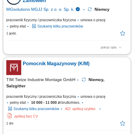
Zamówień
MGsolutions MGJJ Sp. z o. o. Sp. k.
Niemcy
pracownik fizyczny / pracowniczka fizyczna
umowa o pracę
pełny etat
Szukamy kilku pracowników
1 godz.
pokaż opis
Zakres obowiązków: Kompletowanie zamówień zgodnie z
zapotrzebowaniem magazynu. Układanie oraz przygotowywanie towarów
Pomocnik Magazynowy (K/M)
do dalszej wysyłki. Wykonywanie prostych prac magazynowych i
pomocniczych. Dbanie o porządek w miejscu pracy. Przestrzeganie
obowiązujących procedur i zasad bezpieczeństwa.
TIM Tietze Industrie Montage GmbH
Niemcy,
Salzgitter
pracownik fizyczny / pracowniczka fizyczna
umowa o pracę
pełny etat
10 000 - 11 000 zł
brutto/mies.
Szukamy kilku pracowników
aplikuj szybko
aplikuj bez CV
1 dni