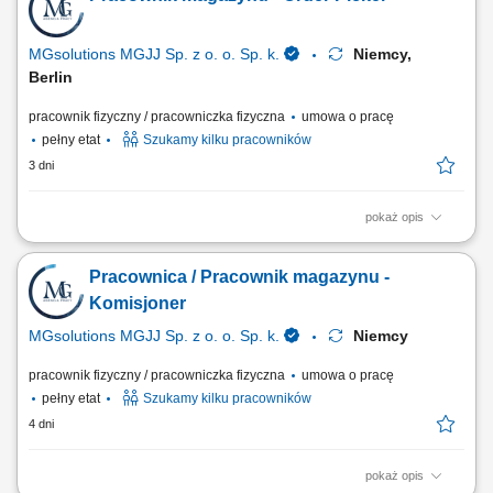
instrukcjami. Dbanie o ogólny porządek na stanowisku pracy oraz
realizacja bieżących zadań pomocniczych.
MGsolutions MGJJ Sp. z o. o. Sp. k.
Niemcy,
Berlin
pracownik fizyczny / pracowniczka fizyczna
umowa o pracę
pełny etat
Szukamy kilku pracowników
3 dni
pokaż opis
Opis stanowiska Realizacja / kompletowanie zamówień (możliwość
pracy na systemie w języku polskim!) Proste prace magazynowe -
Pracownica / Pracownik magazynu -
pakowanie / układanie produktów; Dodatkowe proste prace w obrębie
nowoczesnego magazynu logistycznego;
Komisjoner
MGsolutions MGJJ Sp. z o. o. Sp. k.
Niemcy
pracownik fizyczny / pracowniczka fizyczna
umowa o pracę
pełny etat
Szukamy kilku pracowników
4 dni
pokaż opis