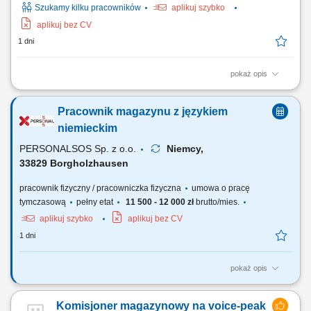
Szukamy kilku pracowników
aplikuj szybko
aplikuj bez CV
1 dni
pokaż opis
Zadania: Przepakowywanie towarów zgodnie z obowiązującymi
standardami; Przygotowywanie części do wysyłki; Kompletowanie
Pracownik magazynu z językiem
zamówień magazynowych; Kontrola jakości pakowanych produktów;
Utrzymywanie porządku i czystości na stanowisku pracy; Wykonywanie
niemieckim
bieżących prac magazynowych;
PERSONALSOS Sp. z o.o.
Niemcy,
33829 Borgholzhausen
pracownik fizyczny / pracowniczka fizyczna
umowa o pracę
tymczasową
pełny etat
11 500 - 12 000 zł
brutto/mies.
aplikuj szybko
aplikuj bez CV
1 dni
pokaż opis
Zadania: prace magazynowe (komisjonowanie, pakowanie,
przygotowanie wysyłek) przyjmowanie i wydawanie materiałów;
Komisjoner magazynowy na voice-peak
załadunek i rozładunek samochodów ciężarowych; sporządzanie i