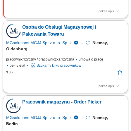
pokaż opis
Zadania: Wsparcie procesów produkcyjnych poprzez prace pomocnicze i
fizyczne; Obsługa prostych maszyn produkcyjnych; Pakowanie i
Osoba do Obsługi Magazynowej i
układanie gotowych wyrobów; Kontrola jakości produktów;
Kompletowanie i przygotowanie zamówień; Wykonywanie różnych zadań
Pakowania Towaru
pomocniczych na terenie zakładu;
MGsolutions MGJJ Sp. z o. o. Sp. k.
Niemcy,
Oldenburg
pracownik fizyczny / pracowniczka fizyczna
umowa o pracę
pełny etat
Szukamy kilku pracowników
3 dni
pokaż opis
Opis stanowiska Proste prace manualne polegające na sortowaniu,
kompletowaniu oraz pakowaniu asortymentu. Ewidencjonowanie i
Pracownik magazynu - Order Picker
prawidłowe układanie produktów na półkach magazynowych zgodnie z
instrukcjami. Dbanie o ogólny porządek na stanowisku pracy oraz
realizacja bieżących zadań pomocniczych.
MGsolutions MGJJ Sp. z o. o. Sp. k.
Niemcy,
Berlin