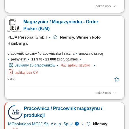
pokaż opis
Opis stanowiska Realizacja zamówień (Order Picker, Komisjonowanie)
w dziale Obst und Gemuse (owoce i warzywa) - możliwość pracy na
Magazynier / Magazynierka - Order
systemie w języku polskim. Opieka polskojęzycznego Koordynatora i
szkoleniowca! Układanie towaru; Kontrola jakości; Inne proste prace na
Picker (K/M)
terenie magazynu;
PEJA Personal GmbH
Niemcy, Winsen koło
Hamburga
pracownik fizyczny / pracowniczka fizyczna
umowa o pracę
pełny etat
11 970 - 13 000 zł
brutto/mies.
Szukamy 15 pracowników
aplikuj szybko
aplikuj bez CV
2 dni
pokaż opis
Zadania: Manualne zbieranie artykułów i tworzenie zestawów
wysyłkowych zgodnie z dokumentacją zamówienia. Kondycjonowanie
Pracownica / Pracownik magazynu /
produktów, układanie ich w kartonach oraz przygotowywanie do
ostatecznego transportu. Wprowadzanie danych produktowych za
produkcji
pomocą terminali ręcznych i skanerów...
MGsolutions MGJJ Sp. z o. o. Sp. k.
Niemcy