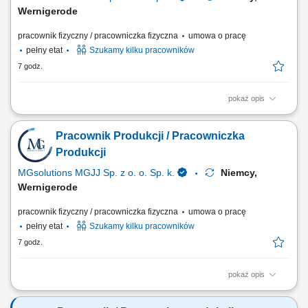
Wernigerode
pracownik fizyczny / pracowniczka fizyczna
umowa o pracę
pełny etat
Szukamy kilku pracowników
7 godz.
pokaż opis
Opis stanowiska Prace przy linii produkcyjnej - produkcja z czekolady
Pakowanie i układanie towaru; Kontrola jakości; Inne proste prace
Pracownik Produkcji / Pracowniczka
pomocnicze na hali produkcyjnej; Znajomość języka oraz
doświadczenie nie są wymagane Mile widziane również pary (wspólne
Produkcji
zakwaterowanie oraz ten sam grafik pracy)
MGsolutions MGJJ Sp. z o. o. Sp. k.
Niemcy,
Wernigerode
pracownik fizyczny / pracowniczka fizyczna
umowa o pracę
pełny etat
Szukamy kilku pracowników
7 godz.
pokaż opis
Opis zadań: Obsługa linii produkcyjnej wyrobów z czekolady;
Pakowanie gotowych produktów i weryfikacja ich jakości; Dbanie o