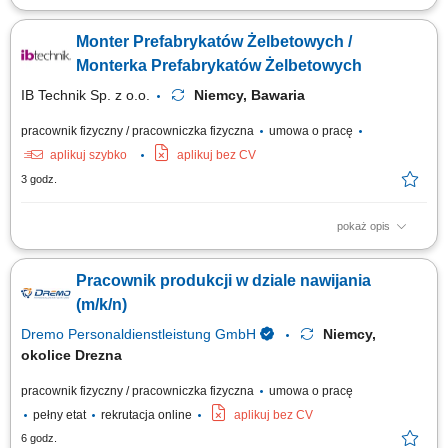
Zakres obowiązków: Wykonywanie prostych prac produkcyjnych przy linii
produkcyjnej; Obsługa podstawowych urządzeń i maszyn produkcyjnych;
Monter Prefabrykatów Żelbetowych /
Pakowanie oraz etykietowanie napojów; Kontrola jakości produktów;
Realizacja bieżących prac pomocniczych na terenie zakładu;
Monterka Prefabrykatów Żelbetowych
IB Technik Sp. z o.o.
Niemcy, Bawaria
pracownik fizyczny / pracowniczka fizyczna
umowa o pracę
aplikuj szybko
aplikuj bez CV
3 godz.
pokaż opis
Zadania: Wykonywanie konstrukcji żelbetowych (stan surowy). Praca na
podstawie rysunku technicznego.
Pracownik produkcji w dziale nawijania
(m/k/n)
Dremo Personaldienstleistung GmbH
Niemcy,
okolice Drezna
pracownik fizyczny / pracowniczka fizyczna
umowa o pracę
pełny etat
rekrutacja online
aplikuj bez CV
6 godz.