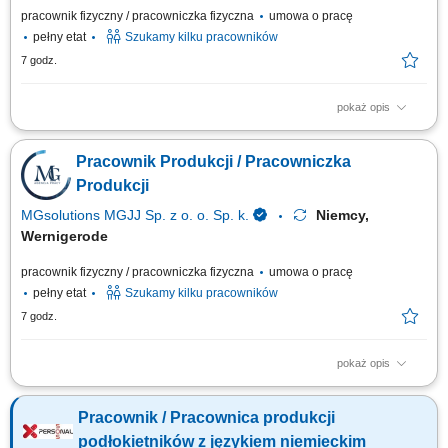
pracownik fizyczny / pracowniczka fizyczna
umowa o pracę
pełny etat
Szukamy kilku pracowników
7 godz.
pokaż opis
Opis stanowiska Prace przy linii produkcyjnej - produkcja z czekolady
Pakowanie i układanie towaru; Kontrola jakości; Inne proste prace
Pracownik Produkcji / Pracowniczka
pomocnicze na hali produkcyjnej; Znajomość języka oraz doświadczenie
nie są wymagane Mile widziane również pary (wspólne zakwaterowanie
Produkcji
oraz ten sam grafik pracy)
MGsolutions MGJJ Sp. z o. o. Sp. k.
Niemcy,
Wernigerode
pracownik fizyczny / pracowniczka fizyczna
umowa o pracę
pełny etat
Szukamy kilku pracowników
7 godz.
pokaż opis
Opis zadań: Obsługa linii produkcyjnej wyrobów z czekolady; Pakowanie
gotowych produktów i weryfikacja ich jakości; Dbanie o porządek i
Pracownik / Pracownica produkcji
wsparcie bieżących prac na hali;
podłokietników z językiem niemieckim