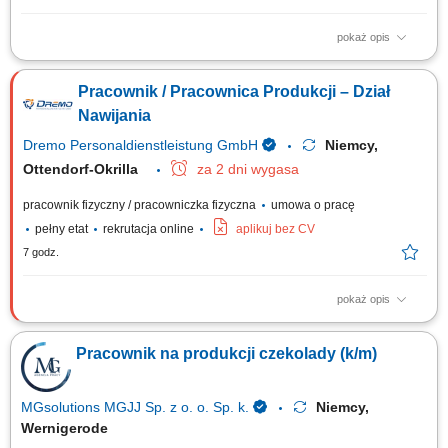
pokaż opis
Obowiązki: Nadzór i obsługa maszyn produkcyjnych / maszyn do
nawijania; Nawijanie cewek; Kontrola wizualna powierzchni przed
Pracownik / Pracownica Produkcji – Dział
wprowadzeniem do użytku; Praca z narzędziami pomiarowymi;
Wymagania: Bardzo dobra koordynacja wzrokowo-ruchowa;
Nawijania
Komunikatywna / dobra znajomość języka niemieckiego...
Dremo Personaldienstleistung GmbH
Niemcy,
Ottendorf-Okrilla
za 2 dni wygasa
pracownik fizyczny / pracowniczka fizyczna
umowa o pracę
pełny etat
rekrutacja online
aplikuj bez CV
7 godz.
pokaż opis
Zakres obowiązków: obsługa oraz nadzór nad maszynami produkcyjnymi
i maszynami do nawijania, nawijanie cewek zgodnie z dokumentacją i
Pracownik na produkcji czekolady (k/m)
standardami jakości, przeprowadzanie kontroli wizualnej elementów
przed dalszym procesem produkcyjnym, praca z podstawowymi
narzędziami pomiarowymi, dbanie o...
MGsolutions MGJJ Sp. z o. o. Sp. k.
Niemcy,
Wernigerode