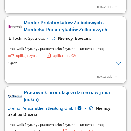
pokaż opis
Zakres obowiązków: Wykonywanie prostych prac produkcyjnych przy
linii produkcyjnej; Obsługa podstawowych urządzeń i maszyn
Monter Prefabrykatów Żelbetowych /
produkcyjnych; Pakowanie oraz etykietowanie napojów; Kontrola
jakości produktów; Realizacja bieżących prac pomocniczych na terenie
Monterka Prefabrykatów Żelbetowych
zakładu;
IB Technik Sp. z o.o.
Niemcy, Bawaria
pracownik fizyczny / pracowniczka fizyczna
umowa o pracę
aplikuj szybko
aplikuj bez CV
3 godz.
pokaż opis
Zadania: Wykonywanie konstrukcji żelbetowych (stan surowy). Praca na
podstawie rysunku technicznego.
Pracownik produkcji w dziale nawijania
(m/k/n)
Dremo Personaldienstleistung GmbH
Niemcy,
okolice Drezna
pracownik fizyczny / pracowniczka fizyczna
umowa o pracę