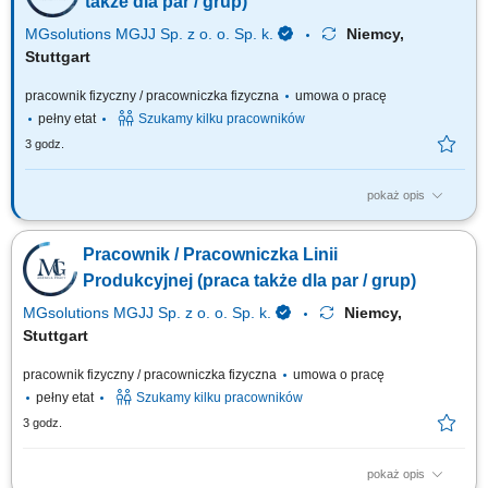
także dla par / grup)
MGsolutions MGJJ Sp. z o. o. Sp. k.
Niemcy,
Stuttgart
pracownik fizyczny / pracowniczka fizyczna
umowa o pracę
pełny etat
Szukamy kilku pracowników
3 godz.
pokaż opis
Opis stanowiska Proste prace produkcyjne przy taśmie (np. obsługa
prostych maszyn) Pakowanie napojów; Etykietowanie; Kontrola jakości;
Pracownik / Pracowniczka Linii
Inne prace pomocnicze;
Produkcyjnej (praca także dla par / grup)
MGsolutions MGJJ Sp. z o. o. Sp. k.
Niemcy,
Stuttgart
pracownik fizyczny / pracowniczka fizyczna
umowa o pracę
pełny etat
Szukamy kilku pracowników
3 godz.
pokaż opis