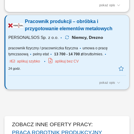
pokaż opis
Zawieszanie oraz ściąganie różnorodnych elementów metalowych przy
użyciu drutów montażowych. Wykonywanie drobnych prac ślusarskich,
Pracownik produkcji – obróbka i
w tym szlifowania oraz polerowania powierzchni. Realizacja innych
bieżących zadań pomocniczych na terenie zakładu w zależności od
przygotowanie elementów metalowych
potrzeb.
PERSONALSOS Sp. z o.o.
Niemcy, Drezno
pracownik fizyczny / pracowniczka fizyczna
umowa o pracę
tymczasową
pełny etat
13 700 - 14 700 zł
brutto/mies.
aplikuj szybko
aplikuj bez CV
24 godz.
pokaż opis
Opis stanowiska: przygotowywanie elementów metalowych do procesu
obróbki powierzchniowej, nakładanie powłok ochronnych na elementy
metalowe zgodnie z obowiązującymi standardami, szlifowanie
elementów przy użyciu szlifierki kątowej, zawieszanie elementów
metalowych na hakach transportowych,...
ZOBACZ INNE OFERTY PRACY:
PRACA ROBOTNIK PRODUKCYJNY