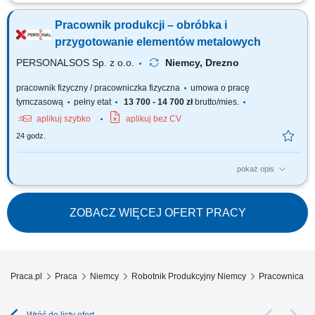
Zawieszanie oraz ściąganie różnorodnych elementów metalowych przy
użyciu drutów montażowych. Wykonywanie drobnych prac ślusarskich, w
Pracownik produkcji – obróbka i
tym szlifowania oraz polerowania powierzchni. Realizacja innych
bieżących zadań pomocniczych na terenie zakładu w zależności od
przygotowanie elementów metalowych
potrzeb.
PERSONALSOS Sp. z o.o.
Niemcy, Drezno
pracownik fizyczny / pracowniczka fizyczna
umowa o pracę
tymczasową
pełny etat
13 700 - 14 700 zł
brutto/mies.
aplikuj szybko
aplikuj bez CV
24 godz.
pokaż opis
Opis stanowiska: przygotowywanie elementów metalowych do procesu
obróbki powierzchniowej, nakładanie powłok ochronnych na elementy
metalowe zgodnie z obowiązującymi standardami, szlifowanie
ZOBACZ WIĘCEJ OFERT PRACY
elementów przy użyciu szlifierki kątowej, zawieszanie elementów
metalowych na hakach transportowych,...
Praca.pl
Praca
Niemcy
Robotnik Produkcyjny Niemcy
Pracownica / 