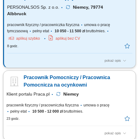
PERSONALSOS Sp. z o.o.
Niemcy, 79774
Albbruck
pracownik fizyczny / pracowniczka fizyczna
umowa o pracę
tymczasową
pełny etat
10 050 - 11 500 zł
brutto/mies.
aplikuj szybko
aplikuj bez CV
8 godz.
pokaż opis
Zadania: Praca przy produkcji elementów z pianki poliuretanowej W
zależności od stanowiska: nanoszenie lakieru barwiącego do formy;
Pracownik Pomocniczy / Pracownica
wprowadzanie pianki do formy; wyjmowanie gotowych elementów z form;
napełnianie form pianką; kontrola koloru oraz jakości wyrobu
Pomocnicza na ocynkowni
(nowoczesna instalacja...
Klient portalu Praca.pl
Niemcy
pracownik fizyczny / pracowniczka fizyczna
umowa o pracę
pełny etat
10 500 - 12 000 zł
brutto/mies.
23 godz.
pokaż opis