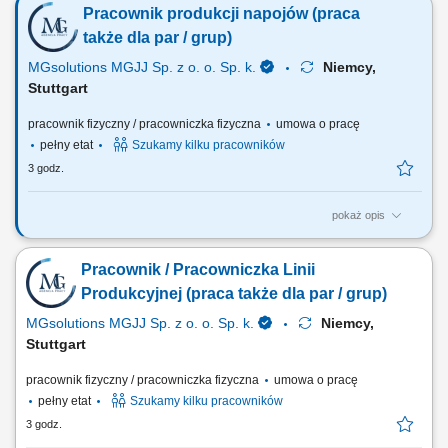
Pracownik produkcji napojów (praca
także dla par / grup)
MGsolutions MGJJ Sp. z o. o. Sp. k.
Niemcy,
Stuttgart
pracownik fizyczny / pracowniczka fizyczna
umowa o pracę
pełny etat
Szukamy kilku pracowników
3 godz.
pokaż opis
Opis stanowiska Proste prace produkcyjne przy taśmie (np. obsługa
prostych maszyn) Pakowanie napojów; Etykietowanie; Kontrola jakości;
Pracownik / Pracowniczka Linii
Inne prace pomocnicze;
Produkcyjnej (praca także dla par / grup)
MGsolutions MGJJ Sp. z o. o. Sp. k.
Niemcy,
Stuttgart
pracownik fizyczny / pracowniczka fizyczna
umowa o pracę
pełny etat
Szukamy kilku pracowników
3 godz.