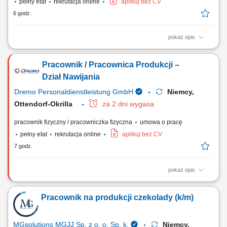
pełny etat
rekrutacja online
aplikuj bez CV
6 godz.
pokaż opis
Obowiązki: Nadzór i obsługa maszyn produkcyjnych / maszyn do
nawijania; Nawijanie cewek; Kontrola wizualna powierzchni przed
Pracownik / Pracownica Produkcji –
wprowadzeniem do użytku; Praca z narzędziami pomiarowymi;
Wymagania: Bardzo dobra koordynacja wzrokowo-ruchowa;
Dział Nawijania
Komunikatywna / dobra znajomość języka niemieckiego...
Dremo Personaldienstleistung GmbH
Niemcy,
Ottendorf-Okrilla
za 2 dni wygasa
pracownik fizyczny / pracowniczka fizyczna
umowa o pracę
pełny etat
rekrutacja online
aplikuj bez CV
7 godz.
pokaż opis
Zakres obowiązków: obsługa oraz nadzór nad maszynami
produkcyjnymi i maszynami do nawijania, nawijanie cewek zgodnie z
Pracownik na produkcji czekolady (k/m)
dokumentacją i standardami jakości, przeprowadzanie kontroli
wizualnej elementów przed dalszym procesem produkcyjnym, praca z
podstawowymi narzędziami pomiarowymi, dbanie o...
MGsolutions MGJJ Sp. z o. o. Sp. k.
Niemcy,