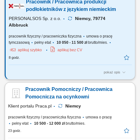
Pracownik / Pracownica produkcji
porządek i wsparcie bieżących prac na hali;
podłokietników z językiem niemieckim
PERSONALSOS Sp. z o.o.
Niemcy, 79774
Albbruck
pracownik fizyczny / pracowniczka fizyczna
umowa o pracę
tymczasową
pełny etat
10 050 - 11 500 zł
brutto/mies.
aplikuj szybko
aplikuj bez CV
8 godz.
pokaż opis
Zadania: Praca przy produkcji elementów z pianki poliuretanowej W
zależności od stanowiska: nanoszenie lakieru barwiącego do formy;
Pracownik Pomocniczy / Pracownica
wprowadzanie pianki do formy; wyjmowanie gotowych elementów z
form; napełnianie form pianką; kontrola koloru oraz jakości wyrobu
Pomocnicza na ocynkowni
(nowoczesna instalacja...
Klient portalu Praca.pl
Niemcy
pracownik fizyczny / pracowniczka fizyczna
umowa o pracę
pełny etat
10 500 - 12 000 zł
brutto/mies.
23 godz.