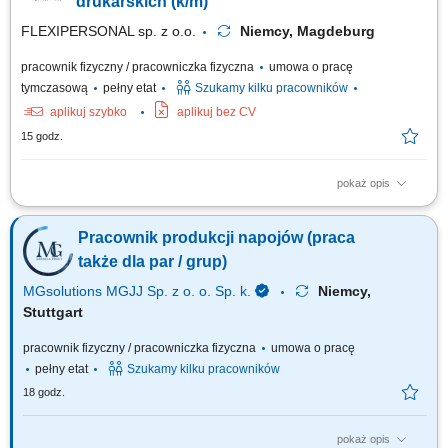
drukarskich (k/m)
FLEXIPERSONAL sp. z o.o.
Niemcy, Magdeburg
pracownik fizyczny / pracowniczka fizyczna
umowa o pracę
tymczasową
pełny etat
Szukamy kilku pracowników
aplikuj szybko
aplikuj bez CV
15 godz.
pokaż opis
Zakres obowiązków Obsługa i ustawianie maszyn drukarskich;
Przygotowywanie maszyn do realizacji zleceń produkcyjnych; Kontrola
Pracownik produkcji napojów (praca
jakości wykonywanych wydruków oraz bieżące usuwanie niezgodności
jakościowych; Nadzór nad prawidłowym przebiegiem procesu
także dla par / grup)
produkcyjnego; Dbanie o sprawność...
MGsolutions MGJJ Sp. z o. o. Sp. k.
Niemcy,
Stuttgart
pracownik fizyczny / pracowniczka fizyczna
umowa o pracę
pełny etat
Szukamy kilku pracowników
18 godz.
pokaż opis