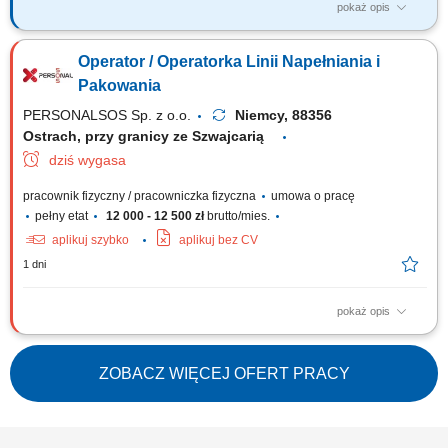
pokaż opis
Zadania: Praca przy produkcji elementów z pianki poliuretanowej W
zależności od stanowiska: nanoszenie lakieru barwiącego do formy;
Operator / Operatorka Linii Napełniania i
wprowadzanie pianki do formy; wyjmowanie gotowych elementów z form;
napełnianie form pianką; kontrola koloru oraz jakości wyrobu
Pakowania
(nowoczesna instalacja...
PERSONALSOS Sp. z o.o.
Niemcy, 88356
Ostrach, przy granicy ze Szwajcarią
dziś wygasa
pracownik fizyczny / pracowniczka fizyczna
umowa o pracę
pełny etat
12 000 - 12 500 zł
brutto/mies.
aplikuj szybko
aplikuj bez CV
1 dni
pokaż opis
Opis stanowiska Nadzór techniczny oraz fizyczna realizacja operacji
rozładunkowych i załadunkowych specjalistycznych zbiorników oraz
tanków przemysłowych. Prowadzenie procesu dozowania i rozlewu
ZOBACZ WIĘCEJ OFERT PRACY
płynnych komponentów chemicznych do odpowiednich pojemników
zbiorczych. Wizualna ocena...