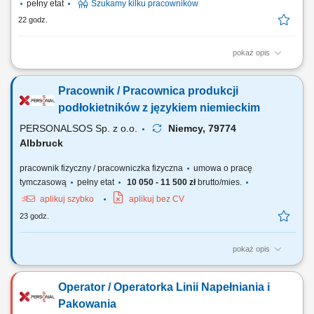
pełny etat
Szukamy kilku pracowników
22 godz.
pokaż opis
Opis zadań: Obsługa linii produkcyjnej wyrobów z czekolady;
Pakowanie gotowych produktów i weryfikacja ich jakości; Dbanie o
Pracownik / Pracownica produkcji
porządek i wsparcie bieżących prac na hali;
podłokietników z językiem niemieckim
PERSONALSOS Sp. z o.o.
Niemcy, 79774
Albbruck
pracownik fizyczny / pracowniczka fizyczna
umowa o pracę
tymczasową
pełny etat
10 050 - 11 500 zł
brutto/mies.
aplikuj szybko
aplikuj bez CV
23 godz.
pokaż opis
Zadania: Praca przy produkcji elementów z pianki poliuretanowej W
zależności od stanowiska: nanoszenie lakieru barwiącego do formy;
Operator / Operatorka Linii Napełniania i
wprowadzanie pianki do formy; wyjmowanie gotowych elementów z
form; napełnianie form pianką; kontrola koloru oraz jakości wyrobu
Pakowania