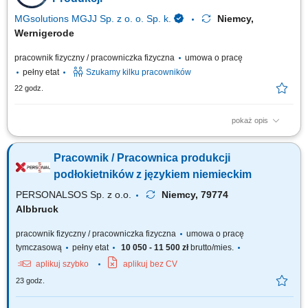
oraz ten sam grafik pracy)
MGsolutions MGJJ Sp. z o. o. Sp. k.
Niemcy,
Wernigerode
pracownik fizyczny / pracowniczka fizyczna
umowa o pracę
pełny etat
Szukamy kilku pracowników
22 godz.
pokaż opis
Opis zadań: Obsługa linii produkcyjnej wyrobów z czekolady; Pakowanie
gotowych produktów i weryfikacja ich jakości; Dbanie o porządek i
Pracownik / Pracownica produkcji
wsparcie bieżących prac na hali;
podłokietników z językiem niemieckim
PERSONALSOS Sp. z o.o.
Niemcy, 79774
Albbruck
pracownik fizyczny / pracowniczka fizyczna
umowa o pracę
tymczasową
pełny etat
10 050 - 11 500 zł
brutto/mies.
aplikuj szybko
aplikuj bez CV
23 godz.