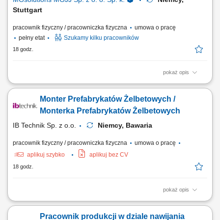
Stuttgart
pracownik fizyczny / pracowniczka fizyczna
umowa o pracę
pełny etat
Szukamy kilku pracowników
18 godz.
pokaż opis
Zakres obowiązków: Wykonywanie prostych prac produkcyjnych przy
linii produkcyjnej; Obsługa podstawowych urządzeń i maszyn
Monter Prefabrykatów Żelbetowych /
produkcyjnych; Pakowanie oraz etykietowanie napojów; Kontrola
jakości produktów; Realizacja bieżących prac pomocniczych na terenie
Monterka Prefabrykatów Żelbetowych
zakładu;
IB Technik Sp. z o.o.
Niemcy, Bawaria
pracownik fizyczny / pracowniczka fizyczna
umowa o pracę
aplikuj szybko
aplikuj bez CV
18 godz.
pokaż opis
Zadania: Wykonywanie konstrukcji żelbetowych (stan surowy). Praca na
podstawie rysunku technicznego.
Pracownik produkcji w dziale nawijania