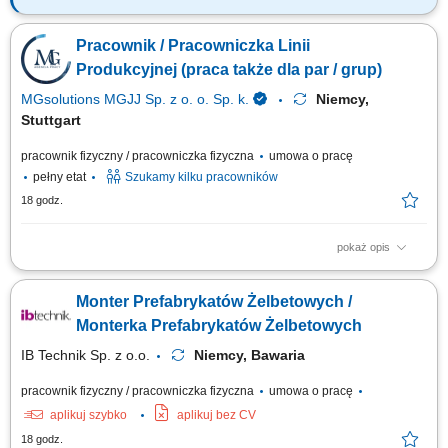
Opis stanowiska Proste prace produkcyjne przy taśmie (np. obsługa
prostych maszyn) Pakowanie napojów; Etykietowanie; Kontrola jakości;
Pracownik / Pracowniczka Linii
Inne prace pomocnicze;
Produkcyjnej (praca także dla par / grup)
MGsolutions MGJJ Sp. z o. o. Sp. k.
Niemcy,
Stuttgart
pracownik fizyczny / pracowniczka fizyczna
umowa o pracę
pełny etat
Szukamy kilku pracowników
18 godz.
pokaż opis
Zakres obowiązków: Wykonywanie prostych prac produkcyjnych przy linii
produkcyjnej; Obsługa podstawowych urządzeń i maszyn produkcyjnych;
Monter Prefabrykatów Żelbetowych /
Pakowanie oraz etykietowanie napojów; Kontrola jakości produktów;
Realizacja bieżących prac pomocniczych na terenie zakładu;
Monterka Prefabrykatów Żelbetowych
IB Technik Sp. z o.o.
Niemcy, Bawaria
pracownik fizyczny / pracowniczka fizyczna
umowa o pracę
aplikuj szybko
aplikuj bez CV
18 godz.