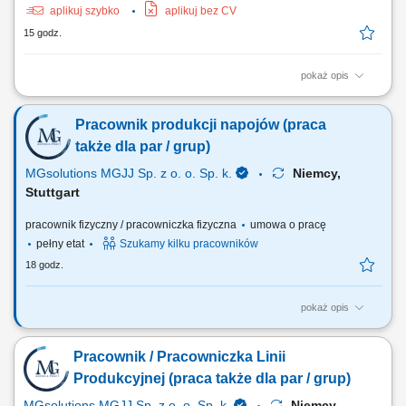
aplikuj szybko
aplikuj bez CV
15 godz.
pokaż opis
Zakres obowiązków Obsługa i ustawianie maszyn drukarskich;
Przygotowywanie maszyn do realizacji zleceń produkcyjnych; Kontrola
Pracownik produkcji napojów (praca
jakości wykonywanych wydruków oraz bieżące usuwanie niezgodności
jakościowych; Nadzór nad prawidłowym przebiegiem procesu
także dla par / grup)
produkcyjnego; Dbanie o sprawność...
MGsolutions MGJJ Sp. z o. o. Sp. k.
Niemcy,
Stuttgart
pracownik fizyczny / pracowniczka fizyczna
umowa o pracę
pełny etat
Szukamy kilku pracowników
18 godz.
pokaż opis
Opis stanowiska Proste prace produkcyjne przy taśmie (np. obsługa
prostych maszyn) Pakowanie napojów; Etykietowanie; Kontrola jakości;
Pracownik / Pracowniczka Linii
Inne prace pomocnicze;
Produkcyjnej (praca także dla par / grup)
MGsolutions MGJJ Sp. z o. o. Sp. k.
Niemcy,