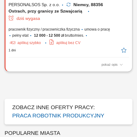
(nowoczesna instalacja...
PERSONALSOS Sp. z o.o.
Niemcy, 88356
Ostrach, przy granicy ze Szwajcarią
dziś wygasa
pracownik fizyczny / pracowniczka fizyczna
umowa o pracę
pełny etat
12 000 - 12 500 zł
brutto/mies.
aplikuj szybko
aplikuj bez CV
1 dni
pokaż opis
Opis stanowiska Nadzór techniczny oraz fizyczna realizacja operacji
rozładunkowych i załadunkowych specjalistycznych zbiorników oraz
tanków przemysłowych. Prowadzenie procesu dozowania i rozlewu
płynnych komponentów chemicznych do odpowiednich pojemników
zbiorczych. Wizualna ocena...
ZOBACZ INNE OFERTY PRACY:
PRACA ROBOTNIK PRODUKCYJNY
POPULARNE MIASTA