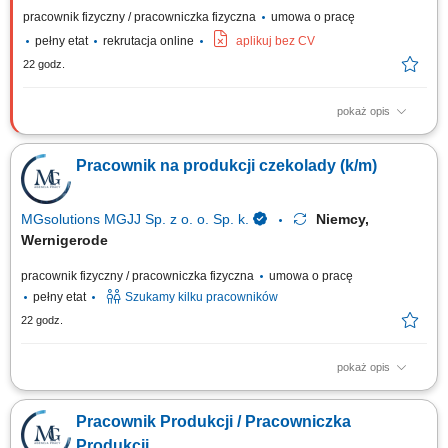
pracownik fizyczny / pracowniczka fizyczna
umowa o pracę
pełny etat
rekrutacja online
aplikuj bez CV
22 godz.
pokaż opis
Zakres obowiązków: obsługa oraz nadzór nad maszynami produkcyjnymi
i maszynami do nawijania, nawijanie cewek zgodnie z dokumentacją i
Pracownik na produkcji czekolady (k/m)
standardami jakości, przeprowadzanie kontroli wizualnej elementów
przed dalszym procesem produkcyjnym, praca z podstawowymi
narzędziami pomiarowymi, dbanie o...
MGsolutions MGJJ Sp. z o. o. Sp. k.
Niemcy,
Wernigerode
pracownik fizyczny / pracowniczka fizyczna
umowa o pracę
pełny etat
Szukamy kilku pracowników
22 godz.
pokaż opis
Opis stanowiska Prace przy linii produkcyjnej - produkcja z czekolady
Pakowanie i układanie towaru; Kontrola jakości; Inne proste prace
Pracownik Produkcji / Pracowniczka
pomocnicze na hali produkcyjnej; Znajomość języka oraz doświadczenie
nie są wymagane Mile widziane również pary (wspólne zakwaterowanie
Produkcji