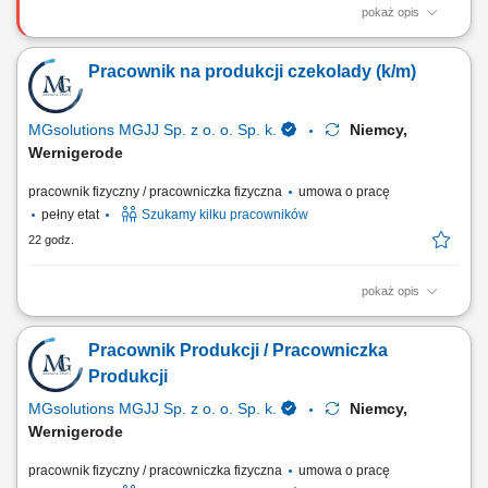
pokaż opis
Zakres obowiązków: obsługa oraz nadzór nad maszynami
produkcyjnymi i maszynami do nawijania, nawijanie cewek zgodnie z
Pracownik na produkcji czekolady (k/m)
dokumentacją i standardami jakości, przeprowadzanie kontroli
wizualnej elementów przed dalszym procesem produkcyjnym, praca z
podstawowymi narzędziami pomiarowymi, dbanie o...
MGsolutions MGJJ Sp. z o. o. Sp. k.
Niemcy,
Wernigerode
pracownik fizyczny / pracowniczka fizyczna
umowa o pracę
pełny etat
Szukamy kilku pracowników
22 godz.
pokaż opis
Opis stanowiska Prace przy linii produkcyjnej - produkcja z czekolady
Pakowanie i układanie towaru; Kontrola jakości; Inne proste prace
Pracownik Produkcji / Pracowniczka
pomocnicze na hali produkcyjnej; Znajomość języka oraz
doświadczenie nie są wymagane Mile widziane również pary (wspólne
Produkcji
zakwaterowanie oraz ten sam grafik pracy)
MGsolutions MGJJ Sp. z o. o. Sp. k.
Niemcy,
Wernigerode
pracownik fizyczny / pracowniczka fizyczna
umowa o pracę