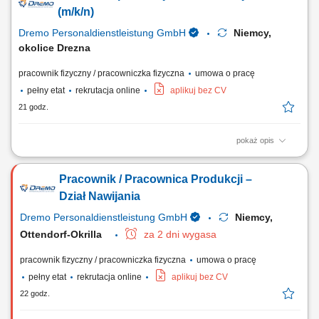
(m/k/n)
Dremo Personaldienstleistung GmbH
Niemcy,
okolice Drezna
pracownik fizyczny / pracowniczka fizyczna
umowa o pracę
pełny etat
rekrutacja online
aplikuj bez CV
21 godz.
pokaż opis
Obowiązki: Nadzór i obsługa maszyn produkcyjnych / maszyn do
nawijania; Nawijanie cewek; Kontrola wizualna powierzchni przed
Pracownik / Pracownica Produkcji –
wprowadzeniem do użytku; Praca z narzędziami pomiarowymi;
Wymagania: Bardzo dobra koordynacja wzrokowo-ruchowa;
Dział Nawijania
Komunikatywna / dobra znajomość języka niemieckiego...
Dremo Personaldienstleistung GmbH
Niemcy,
Ottendorf-Okrilla
za 2 dni wygasa
pracownik fizyczny / pracowniczka fizyczna
umowa o pracę
pełny etat
rekrutacja online
aplikuj bez CV
22 godz.