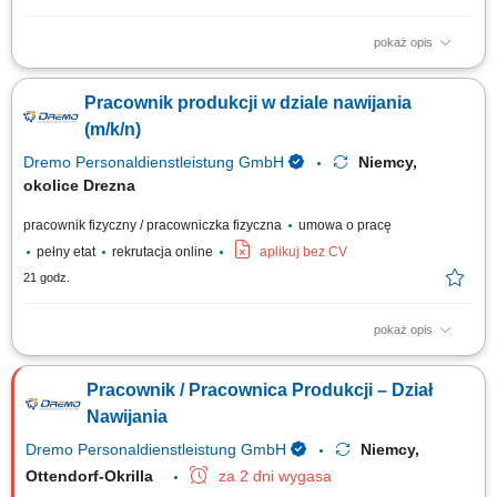
pokaż opis
Zadania: Wykonywanie konstrukcji żelbetowych (stan surowy). Praca na
podstawie rysunku technicznego.
Pracownik produkcji w dziale nawijania
(m/k/n)
Dremo Personaldienstleistung GmbH
Niemcy,
okolice Drezna
pracownik fizyczny / pracowniczka fizyczna
umowa o pracę
pełny etat
rekrutacja online
aplikuj bez CV
21 godz.
pokaż opis
Obowiązki: Nadzór i obsługa maszyn produkcyjnych / maszyn do
nawijania; Nawijanie cewek; Kontrola wizualna powierzchni przed
Pracownik / Pracownica Produkcji – Dział
wprowadzeniem do użytku; Praca z narzędziami pomiarowymi;
Wymagania: Bardzo dobra koordynacja wzrokowo-ruchowa;
Nawijania
Komunikatywna / dobra znajomość języka niemieckiego...
Dremo Personaldienstleistung GmbH
Niemcy,
Ottendorf-Okrilla
za 2 dni wygasa