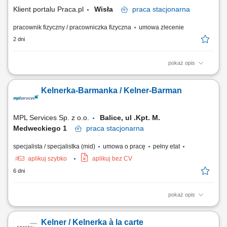
kelnerskim i personelem kuchni;
Klient portalu Praca.pl
Wisła
praca
stacjonarna
pracownik fizyczny / pracowniczka fizyczna
umowa zlecenie
2 dni
pokaż opis
Profesjonalna obsługa gości w restauracji à la carte oraz lobby barze;
Doradztwo w wyborze dań i napojów oraz aktywna promocja oferty;
Kelnerka-Barmanka / Kelner-Barman
Dbanie o estetykę, ład i czystość w strefie gastronomicznej; Współpraca
z kuchnią oraz zespołem barmańskim; Wsparcie przy organizacji
bankietów,...
MPL Services Sp. z o.o.
Balice, ul .Kpt. M.
Medweckiego 1
praca
stacjonarna
specjalista / specjalistka (mid)
umowa o pracę
pełny etat
aplikuj szybko
aplikuj bez CV
6 dni
pokaż opis
Opis stanowiska pracy Staranne prowadzenie sprzedaży bezpośredniej
na rzecz konsumentów; Dbałość o wysoki standard oraz jakość usług;
Kelner / Kelnerka à la carte
Bieżące utrzymanie czystości w podległym punkcie sprzedaży;