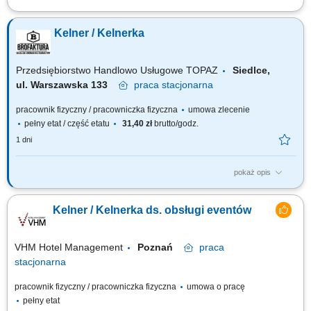
Zakres obowiązków: obsługa klientów w punktach sprzedaży
gastronomicznej obiektu oraz w trakcie bankietów i cateringów
Kelner / Kelnerka
zewnętrznych; zapewnienie wysokiej jakości obsługi kelnerskiej i
barmańskiej; przestrzeganie przepisów i procedur obowiązujących w
poszczególnych punktach sprzedaży...
Przedsiębiorstwo Handlowo Usługowe TOPAZ
Siedlce,
ul. Warszawska 133
praca
stacjonarna
pracownik fizyczny / pracowniczka fizyczna
umowa zlecenie
pełny etat / część etatu
31,40 zł
brutto/godz.
1 dni
pokaż opis
Twoje główne zadania: obsługa Gości i serwowanie potraw zgodnie z
obowiązującymi standardami jakości obsługi; znajomość karty menu i
Kelner / Kelnerka ds. obsługi eventów
proponowanie dodatkowych potraw/napoi; stała współpraca z zespołem
kuchni, baru itd. dbałość o czystość i porządek w miejscu pracy; obsługa
maszyn...
VHM Hotel Management
Poznań
praca
stacjonarna
pracownik fizyczny / pracowniczka fizyczna
umowa o pracę
pełny etat