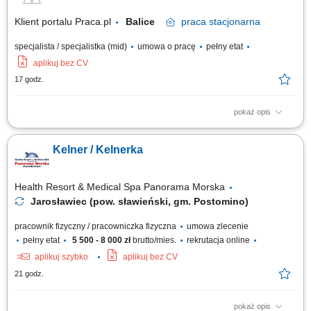
Klient portalu Praca.pl
Balice
praca
stacjonarna
specjalista / specjalistka (mid)
umowa o pracę
pełny etat
aplikuj bez CV
17 godz.
pokaż opis
obsługa i doradztwo klienta w miejscu sprzedaży, utrzymywanie wysokiej
jakości usług i dbałość o standard punktu, realizacja zamówień oraz
Kelner / Kelnerka
bieżące uzupełnianie asortymentu, zachowanie czystości i porządku w
obszarze pracy, współpraca z zespołem w zakresie efektywnej obsługi
klientów.
Health Resort & Medical Spa Panorama Morska
Jarosławiec (pow. sławieński, gm. Postomino)
pracownik fizyczny / pracowniczka fizyczna
umowa zlecenie
pełny etat
5 500 - 8 000 zł
brutto/mies.
rekrutacja online
aplikuj szybko
aplikuj bez CV
21 godz.
pokaż opis