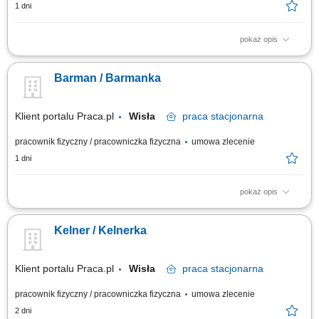
1 dni
pokaż opis
Twoja misja kompleksowa obsługa gości podczas konferencji, bankietów
oraz pozostałych wydarzeń organizowanych w hotelu, przygotowanie sal
Barman / Barmanka
zgodnie z wytycznymi dotyczącymi danego wydarzenia, serwis dań i
napojów zgodnie z obowiązującymi standardami obsługi, dbałość o
estetykę sal...
Klient portalu Praca.pl
Wisła
praca
stacjonarna
pracownik fizyczny / pracowniczka fizyczna
umowa zlecenie
1 dni
pokaż opis
Obsługa gości w barze oraz profesjonalne doradztwo w wyborze
napojów; Przygotowywanie koktajli i napojów zgodnie z obowiązującymi
Kelner / Kelnerka
recepturami; Dbanie o porządek, czystość oraz właściwy asortyment na
stanowisku pracy; Współpraca z zespołem kelnerskim i personelem
kuchni;
Klient portalu Praca.pl
Wisła
praca
stacjonarna
pracownik fizyczny / pracowniczka fizyczna
umowa zlecenie
2 dni