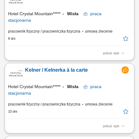
Przyjmowanie i realizacja zamówień konsumenta; Wymagania
Doświadczenie na podobnym...
Hotel Crystal Mountain*****
Wisła
praca
stacjonarna
pracownik fizyczny / pracowniczka fizyczna
umowa zlecenie
8 dni
pokaż opis
Czym będziesz się zajmować? Profesjonalnie obsługiwać gości w
restauracji à la carte; Doradzać gościom w wyborze dań i napojów;
Kelner / Kelnerka à la carte
Aktywnie promować ofertę restauracji à la carte; Dbać o czystość i
estetykę restauracji/lobby baru; Współpracować z zespołem barmanów i
pracowników...
Hotel Crystal Mountain*****
Wisła
praca
stacjonarna
pracownik fizyczny / pracowniczka fizyczna
umowa zlecenie
10 dni
pokaż opis
Czym będziesz się zajmować? profesjonalnie obsługiwać gości w
restauracji à la carte; doradzać gościom w wyborze dań i napojów;