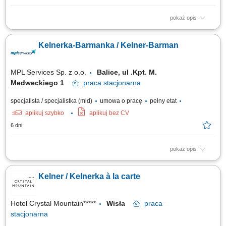
pokaż opis
Profesjonalna obsługa gości w restauracji à la carte oraz lobby barze;
Doradztwo w wyborze dań i napojów oraz aktywna promocja oferty;
Kelnerka-Barmanka / Kelner-Barman
Dbanie o estetykę, ład i czystość w strefie gastronomicznej; Współpraca z
kuchnią oraz zespołem barmańskim; Wsparcie przy organizacji
bankietów,...
MPL Services Sp. z o.o.
Balice, ul .Kpt. M.
Medweckiego 1
praca
stacjonarna
specjalista / specjalistka (mid)
umowa o pracę
pełny etat
aplikuj szybko
aplikuj bez CV
6 dni
pokaż opis
Opis stanowiska pracy Staranne prowadzenie sprzedaży bezpośredniej
na rzecz konsumentów; Dbałość o wysoki standard oraz jakość usług;
Kelner / Kelnerka à la carte
Bieżące utrzymanie czystości w podległym punkcie sprzedaży;
Przyjmowanie i realizacja zamówień konsumenta; Wymagania
Doświadczenie na podobnym...
Hotel Crystal Mountain*****
Wisła
praca
stacjonarna