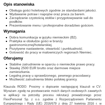
Opis stanowiska
Obsługa gości hotelowych zgodnie ze standardami jakości.
Wydawanie potraw i napojów oraz praca za barem.
Zarządzanie czystością stołów i przygotowywanie sali do
posiłków.
Prezentowanie menu i profesjonalne doradztwo gościom.
Wymagania
Dobra komunikacja w języku niemieckim (B2).
Praktyka w obsłudze gości w branży
gastronomicznej/hotelarskiej.
Pozytywne nastawienie, otwartość i punktualność.
Gotowość do pracy w malowniczych regionach Niemiec.
Oferujemy
Stabilne zatrudnienie w oparciu o niemieckie prawo pracy.
Stawkę 2500 EUR brutto oraz darmowe miejsce
zamieszkania.
Legalną pracę u sprawdzonego, pewnego pracodawcy.
Możliwość zatrudnienia blisko polskiej granicy.
Klauzula RODO: Prosimy o dopisanie następującej klauzuli w CV:
Wyrażam zgodę na przetwarzanie moich danych osobowych zawartych
w aplikacji na potrzeby procesu rekrutacji prowadzonego przez
FlexiPersonal Sp. z o.o. zgodnie z Rozporządzeniem Parlamentu
Europejskiego i Rady (UE) 2016/679 z dnia 27 kwietnia 2016 r. w