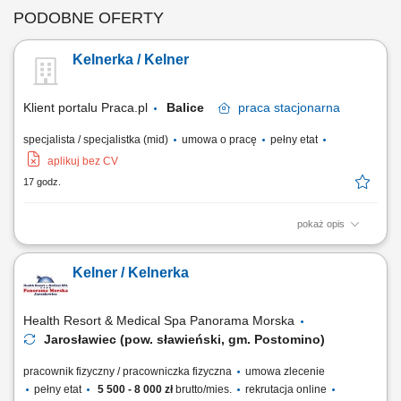
PODOBNE OFERTY
Kelnerka / Kelner
Klient portalu Praca.pl
Balice
praca
stacjonarna
specjalista / specjalistka (mid)
umowa o pracę
pełny etat
aplikuj bez CV
17 godz.
pokaż opis
obsługa i doradztwo klienta w miejscu sprzedaży, utrzymywanie
wysokiej jakości usług i dbałość o standard punktu, realizacja
Kelner / Kelnerka
zamówień oraz bieżące uzupełnianie asortymentu, zachowanie
czystości i porządku w obszarze pracy, współpraca z zespołem w
zakresie efektywnej obsługi klientów.
Health Resort & Medical Spa Panorama Morska
Jarosławiec (pow. sławieński, gm. Postomino)
pracownik fizyczny / pracowniczka fizyczna
umowa zlecenie
pełny etat
5 500 - 8 000 zł
brutto/mies.
rekrutacja online