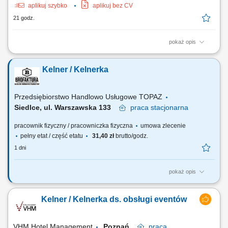
aplikuj szybko
aplikuj bez CV
21 godz.
pokaż opis
Zakres obowiązków: obsługa klientów w punktach sprzedaży
gastronomicznej obiektu oraz w trakcie bankietów i cateringów
Kelner / Kelnerka
zewnętrznych; zapewnienie wysokiej jakości obsługi kelnerskiej i
barmańskiej; przestrzeganie przepisów i procedur obowiązujących w
poszczególnych punktach sprzedaży...
Przedsiębiorstwo Handlowo Usługowe TOPAZ
Siedlce, ul. Warszawska 133
praca
stacjonarna
pracownik fizyczny / pracowniczka fizyczna
umowa zlecenie
pełny etat / część etatu
31,40 zł
brutto/godz.
1 dni
pokaż opis
Twoje główne zadania: obsługa Gości i serwowanie potraw zgodnie z
obowiązującymi standardami jakości obsługi; znajomość karty menu i
Kelner / Kelnerka ds. obsługi eventów
proponowanie dodatkowych potraw/napoi; stała współpraca z
zespołem kuchni, baru itd. dbałość o czystość i porządek w miejscu
pracy; obsługa maszyn...
VHM Hotel Management
Poznań
praca