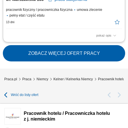
pracownik fizyczny / pracowniczka fizyczna
umowa zlecenie
pełny etat / część etatu
13 dni
pokaż opis
Opis stanowiska: Obsługa Gości restauracji zgodnie z ustalonymi
standardami i zasadami kultury serwisu. Przyjmowanie zamówień,
udzielanie informacji o menu i polecanie dodatkowych dań lub napojów.
ZOBACZ WIĘCEJ OFERT PRACY
Współpraca z kuchnią i barem w celu sprawnej realizacji zamówień.
Utrzymywanie czystości i...
Praca.pl
Praca
Niemcy
Kelner / Kelnerka Niemcy
Pracownik hotelu /
Wróć do listy ofert
Pracownik hotelu / Pracowniczka hotelu
z j. niemieckim