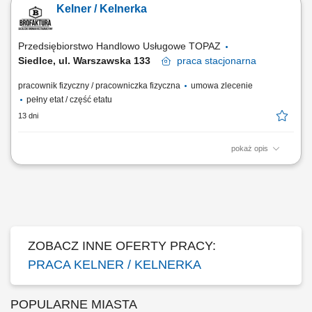
Kelner / Kelnerka
aktywnie promować ofertę restauracji à la carte; dbać o czystość i
estetykę restauracji/lobby baru; współpracować z zespołem barmanów i
pracowników...
Przedsiębiorstwo Handlowo Usługowe TOPAZ
Siedlce, ul. Warszawska 133
praca
stacjonarna
pracownik fizyczny / pracowniczka fizyczna
umowa zlecenie
pełny etat / część etatu
13 dni
pokaż opis
Opis stanowiska: Obsługa Gości restauracji zgodnie z ustalonymi
standardami i zasadami kultury serwisu. Przyjmowanie zamówień,
udzielanie informacji o menu i polecanie dodatkowych dań lub napojów.
Współpraca z kuchnią i barem w celu sprawnej realizacji zamówień.
Utrzymywanie czystości i...
ZOBACZ INNE OFERTY PRACY:
PRACA KELNER / KELNERKA
POPULARNE MIASTA