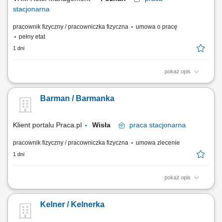
stacjonarna
pracownik fizyczny / pracowniczka fizyczna
umowa o pracę
pełny etat
1 dni
pokaż opis
Twoja misja kompleksowa obsługa gości podczas konferencji,
bankietów oraz pozostałych wydarzeń organizowanych w hotelu,
Barman / Barmanka
przygotowanie sal zgodnie z wytycznymi dotyczącymi danego
wydarzenia, serwis dań i napojów zgodnie z obowiązującymi
standardami obsługi, dbałość o estetykę sal...
Klient portalu Praca.pl
Wisła
praca
stacjonarna
pracownik fizyczny / pracowniczka fizyczna
umowa zlecenie
1 dni
pokaż opis
Obsługa gości w barze oraz profesjonalne doradztwo w wyborze
napojów; Przygotowywanie koktajli i napojów zgodnie z
Kelner / Kelnerka
obowiązującymi recepturami; Dbanie o porządek, czystość oraz
właściwy asortyment na stanowisku pracy; Współpraca z zespołem