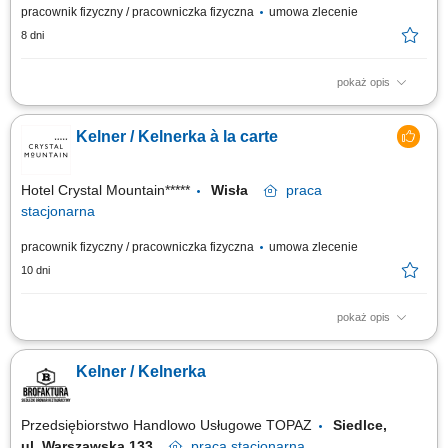
pracownik fizyczny / pracowniczka fizyczna
umowa zlecenie
8 dni
pokaż opis
Czym będziesz się zajmować? Profesjonalnie obsługiwać gości w
restauracji à la carte; Doradzać gościom w wyborze dań i napojów;
Kelner / Kelnerka à la carte
Aktywnie promować ofertę restauracji à la carte; Dbać o czystość i
estetykę restauracji/lobby baru; Współpracować z zespołem barmanów i
pracowników...
Hotel Crystal Mountain*****
Wisła
praca
stacjonarna
pracownik fizyczny / pracowniczka fizyczna
umowa zlecenie
10 dni
pokaż opis
Czym będziesz się zajmować? profesjonalnie obsługiwać gości w
restauracji à la carte; doradzać gościom w wyborze dań i napojów;
Kelner / Kelnerka
aktywnie promować ofertę restauracji à la carte; dbać o czystość i estetykę
restauracji/lobby baru; współpracować z zespołem barmanów i
pracowników...
Przedsiębiorstwo Handlowo Usługowe TOPAZ
Siedlce,
ul. Warszawska 133
praca
stacjonarna