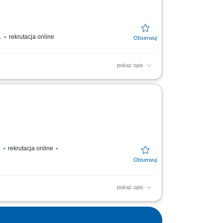
z.
rekrutacja online
pokaż opis
dunków na wysokich poziomach
warów w strefach chłodniczych....
.
rekrutacja online
pokaż opis
 wysokości powyżej 7 metrów; Obsługa
 magazynowych;...