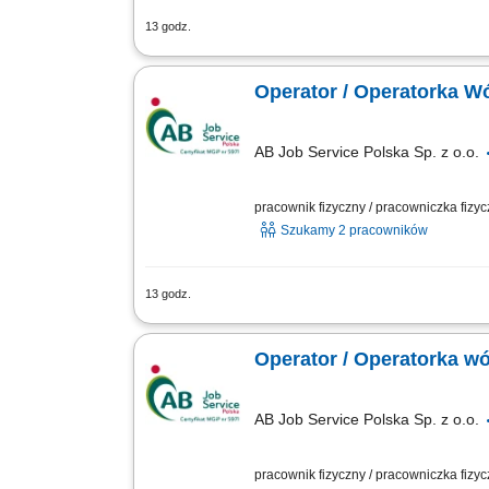
13 godz.
Firma działająca w obszarze magazynow
klientów. Magazyn jest przystosowany d
Operator / Operatorka 
AB Job Service Polska Sp. z o.o.
pracownik fizyczny / pracowniczka fizy
Szukamy 2 pracowników
13 godz.
Opis stanowiska transport produktów s
rozładunków samochodów ciężarowych, 
Operator / Operatorka w
AB Job Service Polska Sp. z o.o.
pracownik fizyczny / pracowniczka fizy