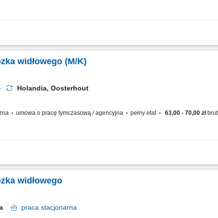
zamówień wózkiem widłowym z długimi widłami (obsługa 2 palet jednocześnie) Uk
nie towaru do wysyłki w wyznaczonych strefach magazynowych; Bezinwazyjny prze
ózka widłowego (M/K)
Holandia, Oosterhout
czna
umowa o pracę tymczasową / agencyjna
pełny etat
63,00 - 70,00 zł
brut
ego dołączysz do nowoczesnej firmy logistycznej, specjalizującej się w transporci
Europie (m.in. sprzęt ogrodowy, narzędzia, grille, trampoliny, akcesoria rowerowe).
ózka widłowego
dia
praca
stacjonarna