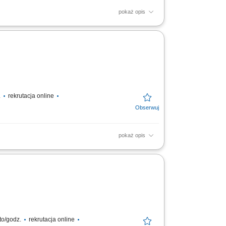
pokaż opis
amówień oraz dystrybucją produktów do
k. Firma...
.
rekrutacja online
pokaż opis
 składowania, obsługa załadunków oraz
odnie z...
to/godz.
rekrutacja online