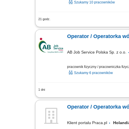
Szukamy 10 pracowników
21 godz.
Zadania na stanowisku: Kompletowanie 
metrów (poziom 3 palet) Przygotowywa
Operator / Operatorka w
AB Job Service Polska Sp. z o.o.
pracownik fizyczny / pracowniczka fizy
Szukamy 6 pracowników
1 dni
Jako operator/ operatorka wózka widłow
niespożywczych do sklepów Lidl w całej 
Operator / Operatorka w
Klient portalu Praca.pl
Holan