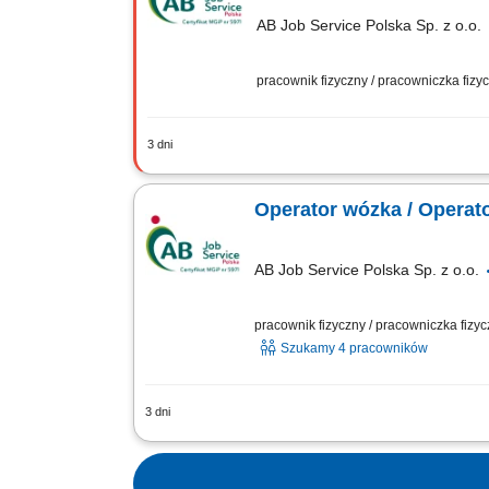
AB Job Service Polska Sp. z o.o.
pracownik fizyczny / pracowniczka fiz
3 dni
Zakres obowiązków: Przemieszczanie, 
magazynowych. Weryfikacja ilościowa o
Operator wózka / Operat
AB Job Service Polska Sp. z o.o.
pracownik fizyczny / pracowniczka fizy
Szukamy 4 pracowników
3 dni
Zakres obowiązków: Załadunek oraz ro
procesów przyjęć i wydań towaru; Bie