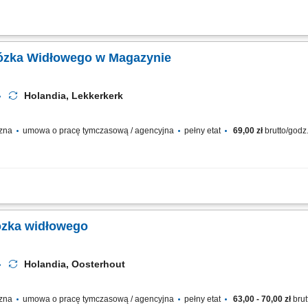
ania i logistyki. Przedsiębiorstwo zajmuje się składowaniem towarów, obsługą z
o sprawnej obsługi procesów logistycznych i zapewnia terminową realizację wysyłe
Wózka Widłowego w Magazynie
Holandia, Lekkerkerk
czna
umowa o pracę tymczasową / agencyjna
pełny etat
69,00 zł
brutto/godz
pożywczych przy użyciu wózków widłowych, odkładanie palet na regały wysokiego
kompletacja zamówień przygotowywanych do wysyłki, rozmieszczanie towarów zg
ózka widłowego
Holandia, Oosterhout
czna
umowa o pracę tymczasową / agencyjna
pełny etat
63,00 - 70,00 zł
brut