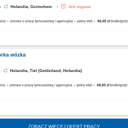
Holandia, Gorinchem
dziś wygasa
yczna
umowa o pracę tymczasową / agencyjna
pełny etat
66,00 zł
brutto/god
pozycjonowanie i składowanie palet za pomocą wózka reachtruck. Układanie ła
raz jakościowa załadunków i przyjmowanych dostaw. Precyzyjne rozmieszczanie to
orka wózka
Holandia, Tiel (Gelderland, Holandia)
czna
umowa o pracę tymczasową / agencyjna
pełny etat
68,00 zł
brutto/godz
zładunek ciężarówek wózkiem EPT i Reachtruck; Wysoki składowanie towarów na
żąca kontrola stanów magazynowych w systemie WMS; Realizacja pozostałych prac
ZOBACZ WIĘCEJ OFERT PRACY