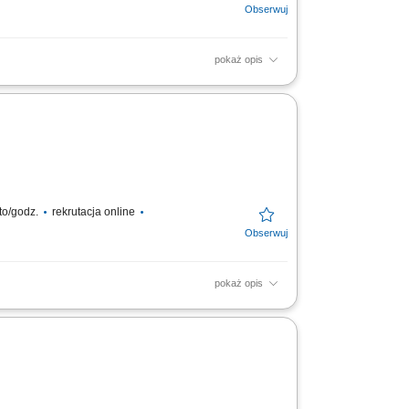
pokaż opis
ładanie palet w stosy do wysokości 8
wóz asortymentu z...
to/godz.
rekrutacja online
pokaż opis
e intermodalnym oraz dystrybucji artykułów
...