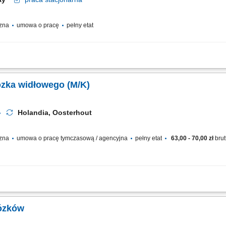
czna
umowa o pracę
pełny etat
dłowego Reachtruck, praca samodzielna, pomoc w pracach magazynowych. Wymaga
 lub holenderskiego w stopniu dobrym; mile widziane zdolności manualne i prawo 
ózka widłowego (M/K)
Holandia, Oosterhout
czna
umowa o pracę tymczasową / agencyjna
pełny etat
63,00 - 70,00 zł
brut
ego dołączysz do nowoczesnej firmy logistycznej, specjalizującej się w transporci
Europie (m.in. sprzęt ogrodowy, narzędzia, grille, trampoliny, akcesoria rowerowe).
wózków