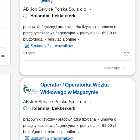
(M/K)
AB Job Service Polska Sp. z o.o.
Holandia, Lekkerkerk
pracownik fizyczny / pracowniczka fizyczna
umowa o
pracę tymczasową / agencyjna
pełny etat
69,00 zł
brutto/godz.
rekrutacja online
Szukamy 2 pracowników
13 godz.
emu
pokaż opis
Firma działająca w obszarze magazynowania i logistyki.
Przedsiębiorstwo zajmuje się składowaniem towarów, obsługą
Operator / Operatorka Wózka
zamówień oraz dystrybucją produktów do klientów. Magazyn
jest przystosowany do sprawnej obsługi procesów
Widłowego w Magazynie
logistycznych i zapewnia terminową realizację wysyłek. Firma...
AB Job Service Polska Sp. z o.o.
Holandia, Lekkerkerk
pracownik fizyczny / pracowniczka fizyczna
umowa o
pracę tymczasową / agencyjna
pełny etat
69,00 zł
brutto/godz.
rekrutacja online
Szukamy 2 pracowników