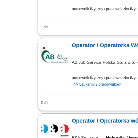
pracownik fizyczny / pracowniczka fizy
1 dni
Praca jako operator wózka widłowego 
dodatkowych prac wspierających funk
Oper
AB Job Service Polska Sp. z o.o.
pracownik fizyczny / pracowniczka fizy
Szukamy 2 pracowników
2 dni
Opis stanowiska obsługa wózków widłowy
rozmieszczanie towarów na regałach w
Operator / Operatorka 
E&A Sp. z o.o.
Holandia, Ve