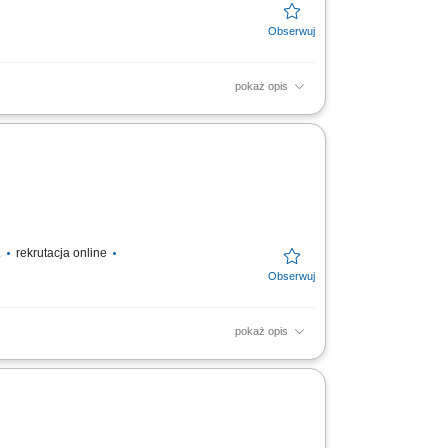
pokaż opis
port wewnętrzny towarów. Wykonywanie
.
rekrutacja online
pokaż opis
ędzy strefami magazynu i chłodni,
anie zamówień zgodnie...