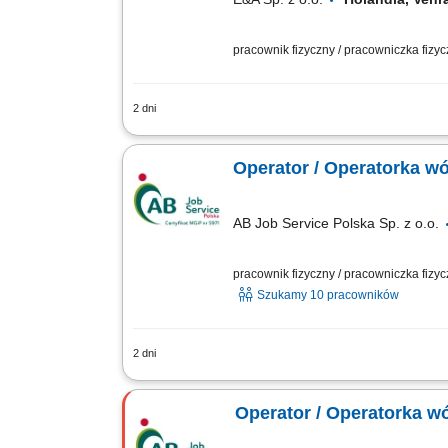
pracownik fizyczny / pracowniczka fizy
2 dni
Zakres obowiązków: obsługa wózka wi
widłowe; znajomość języka angielskiego
Operator / Operatorka w
AB Job Service Polska Sp. z o.o.
pracownik fizyczny / pracowniczka fizy
Szukamy 10 pracowników
2 dni
Jako operator/ operatorka wózka widłow
niespożywczych do sklepów Lidl w całej 
Operator / Operatorka 