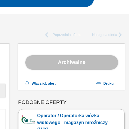
Poprzednia
oferta
Następna
oferta
Archiwalne
Włącz job alert
Drukuj
PODOBNE OFERTY
Operator / Operatorka wózka
widłowego - magazyn mroźniczy