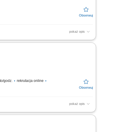
pokaż opis
nia: doświadczenie i uprawnienia na wózki
jazdy kat. B;
to/godz.
rekrutacja online
pokaż opis
e intermodalnym oraz dystrybucji artykułów
...