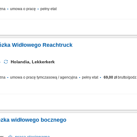
czna
umowa o pracę
pełny etat
Reachtruck na magazynie w Holandii. Obsługa sprzętu magazynowego oraz trans
cjonowanie magazynu.
ator / Operatorka Wózka Widłowego Reachtruck
Holandia, Lekkerkerk
czna
umowa o pracę tymczasową / agencyjna
pełny etat
69,00 zł
brutto/godz
ch typu reachtruck oraz heftruck, transport palet z produktami spożywczymi pomi
ysokiego składowania, załadunek i rozładunek pojazdów dostawczych, kompletow
wózka widłowego bocznego
nray
praca
stacjonarna