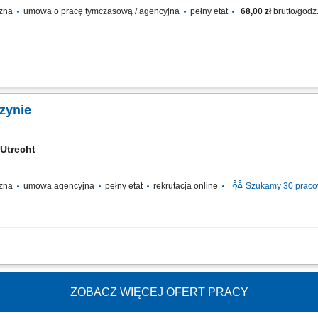
czna
umowa o pracę tymczasową / agencyjna
pełny etat
68,00 zł
brutto/godz
z transport wewnętrzny surowców wózkiem widłowym; Zarządzanie zapasami skrzyń
lokalizacji w systemie ERP; Oznaczanie skrzyń i prowadzenie bieżącej dokumentac
zynie
, Utrecht
czna
umowa agencyjna
pełny etat
rekrutacja online
Szukamy 30 prac
kładać je na odpowiednich paletach; sortować i rozdzielać przesyłki według kie
two przesyłek podczas transportu; utrzymywać porządek na stanowisku pracy;
ZOBACZ WIĘCEJ OFERT PRACY