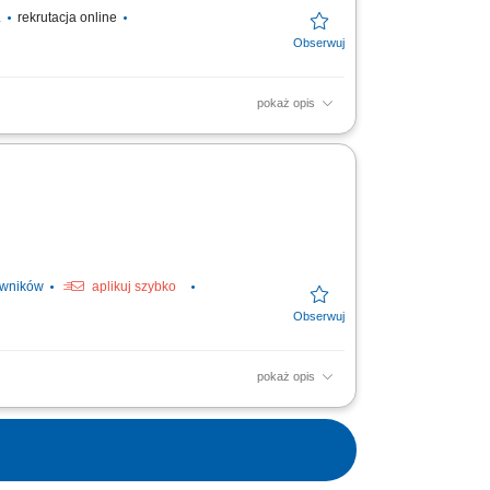
.
rekrutacja online
pokaż opis
 oraz worków typu big-bag;
ji magazynowej;...
owników
aplikuj szybko
pokaż opis
runku dostawy; załadowywać i rozładowywać