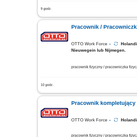
9 godz.
Opis zadań: Zbieranie i etykietowanie
przetwarzanie przychodzących zwrotów
Pracownik / Pracownicz
OTTO Work Force
Holandi
Nieuwegein lub Nijmegen.
pracownik fizyczny / pracowniczka fizy
10 godz.
Opis stanowiska: Kompletowanie zamów
poprawności zamówień. Załadunek, roz
Pracownik kompletujący 
OTTO Work Force
Holandi
pracownik fizyczny / pracowniczka fizy