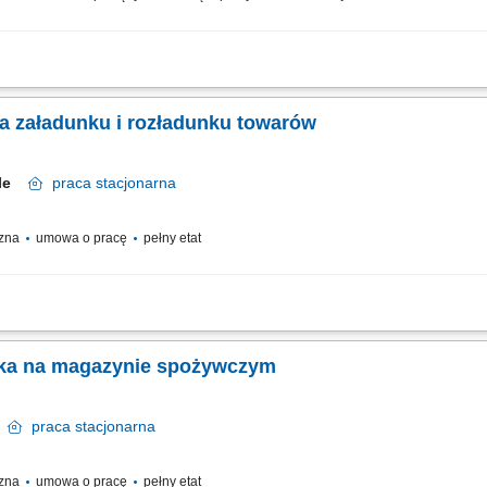
ch przy pomocy skanera ręcznego lub poleceń głosowych (system voice picking). W
owanie paczek w sposób gwarantujący bezpieczny transport do odbiorcy. Przemies
a załadunku i rozładunku towarów
olle
praca
stacjonarna
czna
umowa o pracę
pełny etat
adunek sortowanie elektroniki; kontrola jakości produktów (np. kwalifikację ich j
 języka angielskiego w stopniu komunikatywnym; gotowość do pracy w systemie
rka na magazynie spożywczym
e
praca
stacjonarna
czna
umowa o pracę
pełny etat