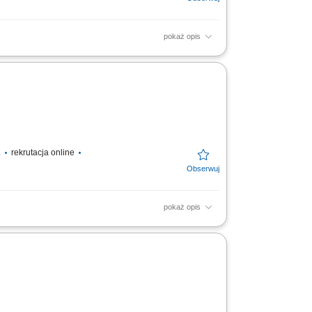
pokaż opis
dpowiedniego klienta; rozładunek i
 znajomość języka...
.
rekrutacja online
pokaż opis
big-bag na hali produkcyjnej; Rejestracja
cji; Opisywanie...