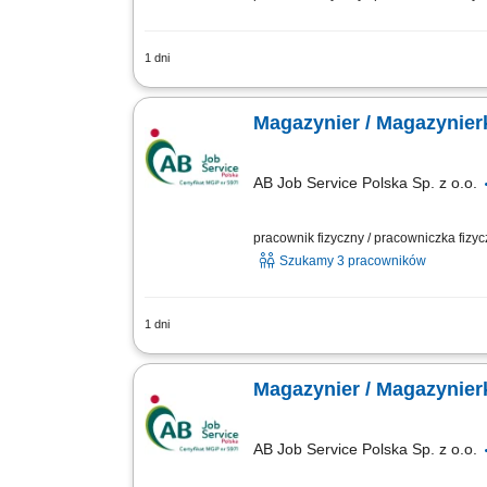
1 dni
Zakres obowiązków: zbieranie zamówie
załadunek towaru; sortowanie i kontro
Magazynier / Magazynier
AB Job Service Polska Sp. z o.o.
pracownik fizyczny / pracowniczka fizy
Szukamy 3 pracowników
1 dni
Zadania: Obsługa wózka widłowego prz
stany magazynowych i lokalizacji mater
Magazynier / Magazynier
AB Job Service Polska Sp. z o.o.