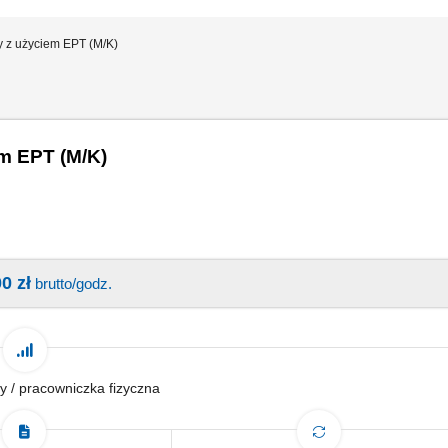
y z użyciem EPT (M/K)
m EPT (M/K)
0 zł
brutto/godz.
y / pracowniczka fizyczna