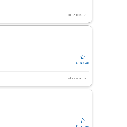
pokaż opis
eryfikowanie zgodności, liczby oraz jakości
zczanie,...
pokaż opis
ako uszkodzone itp.) zbieranie zamówień za
 zmianowym;...