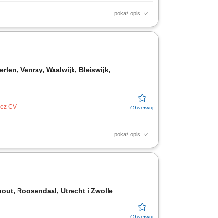
pokaż opis
aładunek kontenerów z towarem; Weryfikacja i
len, Venray, Waalwijk, Bleiswijk,
 bez CV
pokaż opis
towaru do wysyłki oraz kontrola
elektrycznych urządzeń...
rhout, Roosendaal, Utrecht i Zwolle