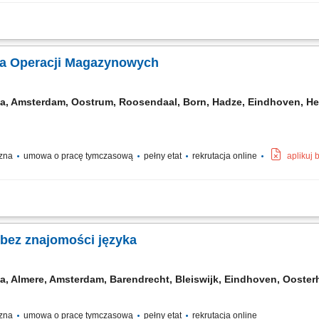
 asortymentu marek modowych przy użyciu skanera i komputera; Rozładunek oraz z
;
ka Operacji Magazynowych
a, Amsterdam, Oostrum, Roosendaal, Born, Hadze, Eindhoven, Heer
czna
umowa o pracę tymczasową
pełny etat
rekrutacja online
aplikuj
ień przy wykorzystaniu nowoczesnych narzędzi magazynowych. Przygotowywanie 
ładunek i rozmieszczanie produktów w wyznaczonych strefach magazynu. Obsługa 
bez znajomości języka
a, Almere, Amsterdam, Barendrecht, Bleiswijk, Eindhoven, Ooste
czna
umowa o pracę tymczasową
pełny etat
rekrutacja online