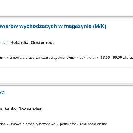
ązanych z przepływem stali konstrukcyjnej w zakładzie produkcyjnym, załadunek 
ężkich komponentów przy użyciu suwnicy, kontrola poprawności załadunku oraz dba
 towarów wychodzących w magazynie (M/K)
Holandia, Oosterhout
czna
umowa o pracę tymczasową / agencyjna
pełny etat
63,00 - 69,00 zł
brut
styczna z siedzibą w Oosterhout (Holandia), specjalizująca się w organizacji tran
a spedycji i logistyce intermodalnej, łącząc transport drogowy z innymi formami prz
ka
ia, Venlo, Roosendaal
czna
umowa o pracę tymczasową
pełny etat
rekrutacja online