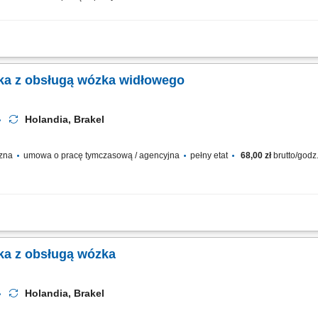
ń za pomocą zestawu słuchawkowego w j. angielskim; rozdzielenie zamówień do o
la jakości; Wymagania: doświadczenie w magazynach logistycznych; komunikatywna
ka z obsługą wózka widłowego
Holandia, Brakel
czna
umowa o pracę tymczasową / agencyjna
pełny etat
68,00 zł
brutto/godz
y pracach załadunkowych i magazynowych; Bieżąca obsługa skrzyń oraz opakowań 
iałów w systemie ERP; Przygotowanie towaru do wysyłki na podstawie list kompleta
ka z obsługą wózka
Holandia, Brakel