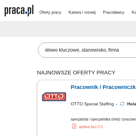
Oferty pracy
Kariera i rozwój
Pracodawcy
Ka
NAJNOWSZE OFERTY PRACY
Pracownik / Pracownicz
OTTO Special Staffing
Hol
specjalista / specjalistka (mid) / praco
aplikuj bez CV