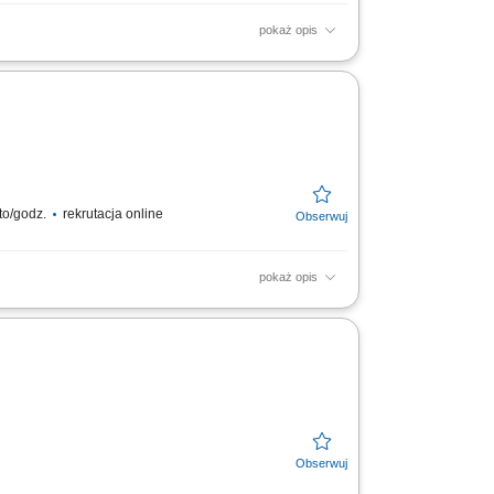
pokaż opis
oraz rozładunek ciężarówek z elementami
łość o...
to/godz.
rekrutacja online
pokaż opis
sportu i zarządzaniu łańcuchem dostaw na
ewozu,...