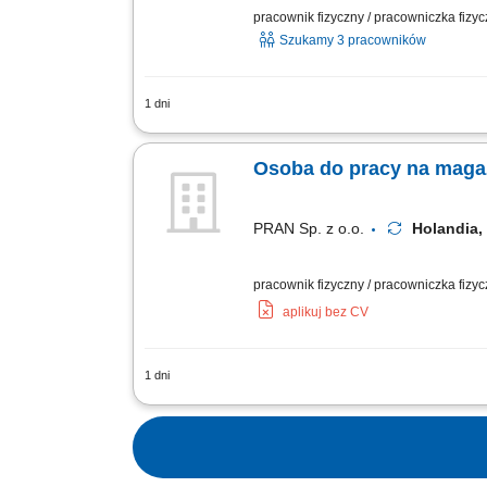
pracownik fizyczny / pracowniczka fizy
Szukamy 3 pracowników
1 dni
Obowiązki: Załadunek, rozładunek ora
Ewidencjonowanie ruchu towarów i ich 
Osoba do pracy na maga
PRAN Sp. z o.o.
Holandia
pracownik fizyczny / pracowniczka fizy
aplikuj bez CV
1 dni
Zakres obowiązków skanować paczki i u
naczepy ciężarowe; dbać o bezpieczeńs