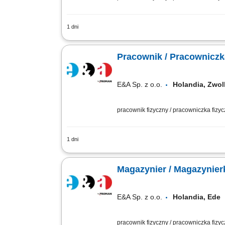
1 dni
Zadania Zbieranie artykułów spożywczy
dobieranych towarów. Szykowanie i pak
Pracownik / Pracowniczk
E&A Sp. z o.o.
Holandia, Zw
pracownik fizyczny / pracowniczka fizy
1 dni
Zakres obowiązków: załadunek oraz rozł
pomocą skanera; Wymagania: znajomość
Magazynier / Magazynie
E&A Sp. z o.o.
Holandia, Ed
pracownik fizyczny / pracowniczka fizy