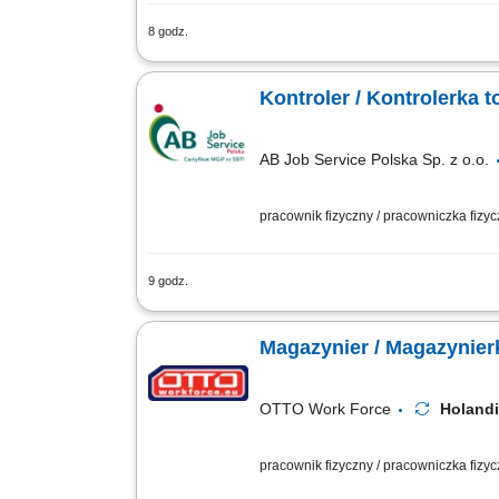
8 godz.
Opis stanowiska: obsługa procesów zwi
stalowymi, przemieszczanie dużych i ci
Kontroler / Kontrolerka
AB Job Service Polska Sp. z o.o.
pracownik fizyczny / pracowniczka fizy
9 godz.
Nasz Klient to to nowoczesna firma logi
terenie Europy. Firma koncentruje się n
Magazynier / Magazynier
OTTO Work Force
Holand
pracownik fizyczny / pracowniczka fizy