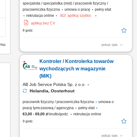
specjalista / specjalistka (mid) / pracownik fizyczny /
pracowniczka fizyczna
umowa o pracę
pełny etat
rekrutacja online
aplikuj szybko
aplikuj bez CV
8 godz.
emu
pokaż opis
Opis stanowiska: obsługa procesów związanych z przepływem
stali konstrukcyjnej w zakładzie produkcyjnym, załadunek oraz
Kontroler / Kontrolerka towarów
rozładunek ciężarówek z elementami stalowymi,
przemieszczanie dużych i ciężkich komponentów przy użyciu
wychodzących w magazynie
suwnicy, kontrola poprawności załadunku oraz dbałość o...
(M/K)
AB Job Service Polska Sp. z o.o.
Holandia, Oosterhout
pracownik fizyczny / pracowniczka fizyczna
umowa o
pracę tymczasową / agencyjna
pełny etat
63,00 - 69,00 zł
brutto/godz.
rekrutacja online
9 godz.
pokaż opis