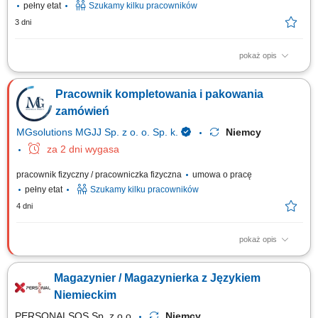
pełny etat
Szukamy kilku pracowników
3 dni
pokaż opis
Opis stanowiska Zabezpieczanie oraz ręczne pakowanie różnorodnych
artykułów do opakowań zbiorczych. Odpowiednie układanie, sortowanie
Pracownik kompletowania i pakowania
oraz przygotowywanie gotowych paczek do dalszego transportu.
Wykonywanie prostych, bieżących prac fizycznych na terenie
zamówień
nowoczesnego centrum logistycznego.
MGsolutions MGJJ Sp. z o. o. Sp. k.
Niemcy
za 2 dni wygasa
pracownik fizyczny / pracowniczka fizyczna
umowa o pracę
pełny etat
Szukamy kilku pracowników
4 dni
pokaż opis
Opis stanowiska Kompletowanie zamówień w magazynie znanej
niemieckiej marki marketów (asortyment spożywczy, kosmetyki, środki
Magazynier / Magazynierka z Językiem
czystości, małe artykuły gospodarstwa domowego) Układanie towaru;
Inne proste prace pomocnicze
Niemieckim
PERSONALSOS Sp. z o.o.
Niemcy,