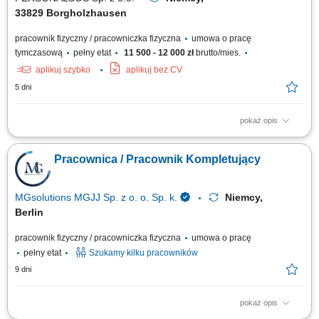
33829 Borgholzhausen
pracownik fizyczny / pracowniczka fizyczna
umowa o pracę
tymczasową
pełny etat
11 500 - 12 000 zł
brutto/mies.
aplikuj szybko
aplikuj bez CV
5 dni
pokaż opis
Opis stanowiska: Przyjmowanie dostaw, rozładunek tirów oraz
ewidencjonowanie i sortowanie towaru na regałach. Szykowanie wysyłek,
Pracownica / Pracownik Kompletujący
komisjonowanie artykułów oraz ich bezpieczne pakowanie zgodnie ze
standardami. Tworzenie i kontrolowanie papierów magazynowo-
wysyłkowych. Pomocnicze prace przy...
MGsolutions MGJJ Sp. z o. o. Sp. k.
Niemcy,
Berlin
pracownik fizyczny / pracowniczka fizyczna
umowa o pracę
pełny etat
Szukamy kilku pracowników
9 dni
pokaż opis
Zakres obowiązków: Kompletowanie zamówień w nowoczesnym