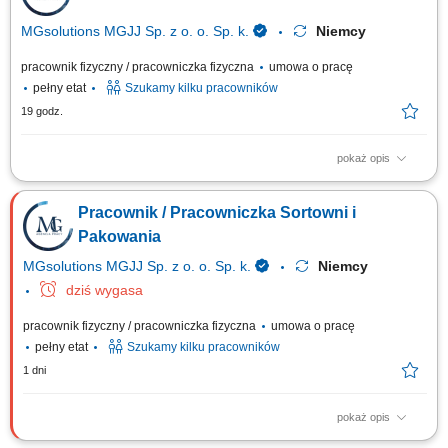
MGsolutions MGJJ Sp. z o. o. Sp. k.
Niemcy
pracownik fizyczny / pracowniczka fizyczna
umowa o pracę
pełny etat
Szukamy kilku pracowników
19 godz.
pokaż opis
Opis stanowiska Konfekcjonawanie towaru w magazynie Układanie
towaru; Inne prace pomocnicze;
Pracownik / Pracowniczka Sortowni i
Pakowania
MGsolutions MGJJ Sp. z o. o. Sp. k.
Niemcy
dziś wygasa
pracownik fizyczny / pracowniczka fizyczna
umowa o pracę
pełny etat
Szukamy kilku pracowników
1 dni
pokaż opis
Twoje zadania: Realizacja prostych prac magazynowych o charakterze