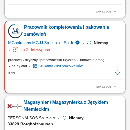
pokaż opis
Opis stanowiska Zabezpieczanie oraz ręczne pakowanie różnorodnych
artykułów do opakowań zbiorczych. Odpowiednie układanie,
Pracownik kompletowania i pakowania
sortowanie oraz przygotowywanie gotowych paczek do dalszego
transportu. Wykonywanie prostych, bieżących prac fizycznych na terenie
zamówień
nowoczesnego centrum logistycznego.
MGsolutions MGJJ Sp. z o. o. Sp. k.
Niemcy
za 2 dni wygasa
pracownik fizyczny / pracowniczka fizyczna
umowa o pracę
pełny etat
Szukamy kilku pracowników
4 dni
pokaż opis
Opis stanowiska Kompletowanie zamówień w magazynie znanej
niemieckiej marki marketów (asortyment spożywczy, kosmetyki, środki
Magazynier / Magazynierka z Językiem
czystości, małe artykuły gospodarstwa domowego) Układanie towaru;
Inne proste prace pomocnicze
Niemieckim
PERSONALSOS Sp. z o.o.
Niemcy,
33829 Borgholzhausen