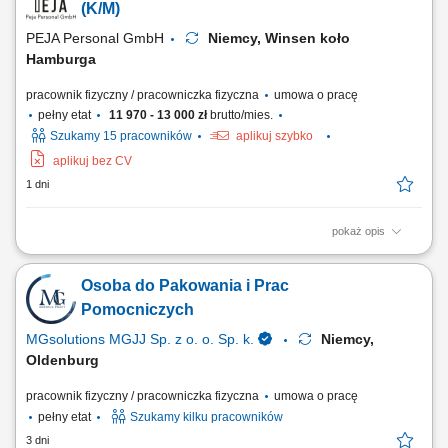
zgodności zamówień; Wsparcie procesów logistycznych w magazynie;
(K/M)
PEJA Personal GmbH
Niemcy, Winsen koło
Hamburga
pracownik fizyczny / pracowniczka fizyczna
umowa o pracę
pełny etat
11 970 - 13 000 zł
brutto/mies.
Szukamy 15 pracowników
aplikuj szybko
aplikuj bez CV
1 dni
pokaż opis
Zadania: Komisjonowanie i kompletowanie zamówień odzieży zgodnie
z wytycznymi. Przygotowywanie produktów do wysyłki, w tym
Osoba do Pakowania i Prac
pakowanie i etykietowanie. Obsługa skanera magazynowego oraz
innych urządzeń wspierających pracę. Dbałość o porządek i
Pomocniczych
organizację stanowiska pracy oraz...
MGsolutions MGJJ Sp. z o. o. Sp. k.
Niemcy,
Oldenburg
pracownik fizyczny / pracowniczka fizyczna
umowa o pracę
pełny etat
Szukamy kilku pracowników
3 dni