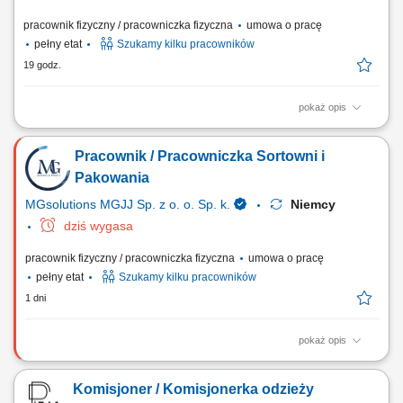
pracownik fizyczny / pracowniczka fizyczna
umowa o pracę
pełny etat
Szukamy kilku pracowników
19 godz.
pokaż opis
Opis stanowiska Konfekcjonawanie towaru w magazynie Układanie
towaru; Inne prace pomocnicze;
Pracownik / Pracowniczka Sortowni i
Pakowania
MGsolutions MGJJ Sp. z o. o. Sp. k.
Niemcy
dziś wygasa
pracownik fizyczny / pracowniczka fizyczna
umowa o pracę
pełny etat
Szukamy kilku pracowników
1 dni
pokaż opis
Twoje zadania: Realizacja prostych prac magazynowych o charakterze
fizycznym; Pakowanie, sortowanie i przygotowanie towarów do wysyłki;
Komisjoner / Komisjonerka odzieży
Konfekcjonowanie produktów według zamówień; Kontrola jakości i