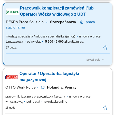
magazynie logistycznym. Pakowanie i układanie towarów. Proste prace
Pracownik kompletacji zamówień i/lub
magazynowe wspierające proces logistyczny. Praca na systemie w języku
polskim.
Operator Wózka widłowego z UDT
DEKRA Praca Sp. z o.o.
Szczepańcowa
praca
stacjonarna
młodszy specjalista / młodsza specjalistka (junior)
umowa o pracę
tymczasową
pełny etat
5 500 - 6 000 zł
brutto/mies.
17 godz.
pokaż opis
Opis stanowiska Poszukujemy osób zarówno do pracy przy kompletacji
zamówień (bez UDT), jak i pracowników posiadających uprawnienia UDT
Operator / Operatorka logistyki
do obsługi wózków widłowych. Doświadczenie magazynowe nie jest
wymagane, zapewniamy wdrożenie oraz szkolenie na stanowisku pracy.
magazynowej
Miejsce pracy:...
OTTO Work Force
Holandia, Venray
pracownik fizyczny / pracowniczka fizyczna
umowa o pracę
tymczasową
pełny etat
rekrutacja online
18 godz.