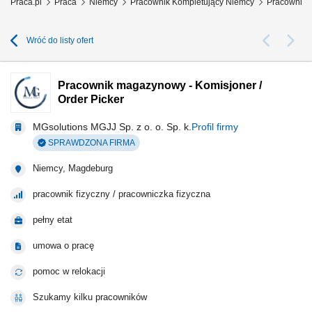
Praca.pl
Praca
Niemcy
Pracownik Kompletujący Niemcy
Pracownik m
Wróć do listy ofert
Pracownik magazynowy - Komisjoner /
Order Picker
MGsolutions MGJJ Sp. z o. o. Sp. k.
Profil firmy
SPRAWDZONA FIRMA
Niemcy, Magdeburg
pracownik fizyczny / pracowniczka fizyczna
pełny etat
umowa o pracę
pomoc w relokacji
Szukamy kilku pracowników