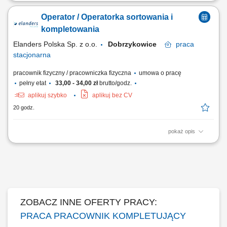
Opis stanowiska: zbieranie i kompletowanie zamówień za pomocą
skanera lub systemu głosowego; przygotowanie i zabezpieczanie palet
Operator / Operatorka sortowania i
przed wysyłką; obsługa elektrycznego wózka paletowego (EPT)
transport i układanie towarów w magazynie; wykonywanie zadań
kompletowania
fizycznych związanych z przepływem towarów;
Elanders Polska Sp. z o.o.
Dobrzykowice
praca
stacjonarna
pracownik fizyczny / pracowniczka fizyczna
umowa o pracę
pełny etat
33,00 - 34,00 zł
brutto/godz.
aplikuj szybko
aplikuj bez CV
20 godz.
pokaż opis
Każdy egzemplarz jest inny i ma własną okładkę. Twoim zadaniem jest
dopilnować, żeby trafiły do siebie właściwe elementy – w tempie, w
jakim pracuje cała linia. Kim jesteśmy Elanders to szwedzka grupa
działająca od 1908 roku – dziś około 7 000 osób w blisko 20 krajach
na...
ZOBACZ INNE OFERTY PRACY:
PRACA PRACOWNIK KOMPLETUJĄCY