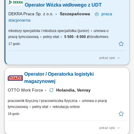
języku polskim.
Operator Wózka widłowego z UDT
DEKRA Praca Sp. z o.o.
Szczepańcowa
praca
stacjonarna
młodszy specjalista / młodsza specjalistka (junior)
umowa o
pracę tymczasową
pełny etat
5 500 - 6 000 zł
brutto/mies.
17 godz.
pokaż opis
Opis stanowiska Poszukujemy osób zarówno do pracy przy kompletacji
zamówień (bez UDT), jak i pracowników posiadających uprawnienia
Operator / Operatorka logistyki
UDT do obsługi wózków widłowych. Doświadczenie magazynowe nie
jest wymagane, zapewniamy wdrożenie oraz szkolenie na stanowisku
magazynowej
pracy. Miejsce pracy:...
OTTO Work Force
Holandia, Venray
pracownik fizyczny / pracowniczka fizyczna
umowa o pracę
tymczasową
pełny etat
rekrutacja online
18 godz.
pokaż opis