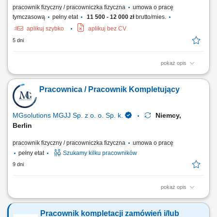
pracownik fizyczny / pracowniczka fizyczna
umowa o pracę
tymczasową
pełny etat
11 500 - 12 000 zł
brutto/mies.
aplikuj szybko
aplikuj bez CV
5 dni
pokaż opis
Opis stanowiska: Przyjmowanie dostaw, rozładunek tirów oraz
ewidencjonowanie i sortowanie towaru na regałach. Szykowanie
Pracownica / Pracownik Kompletujący
wysyłek, komisjonowanie artykułów oraz ich bezpieczne pakowanie
zgodnie ze standardami. Tworzenie i kontrolowanie papierów
magazynowo-wysyłkowych. Pomocnicze prace przy...
MGsolutions MGJJ Sp. z o. o. Sp. k.
Niemcy,
Berlin
pracownik fizyczny / pracowniczka fizyczna
umowa o pracę
pełny etat
Szukamy kilku pracowników
9 dni
pokaż opis
Zakres obowiązków: Kompletowanie zamówień w nowoczesnym
magazynie logistycznym. Pakowanie i układanie towarów. Proste prace
Pracownik kompletacji zamówień i/lub
magazynowe wspierające proces logistyczny. Praca na systemie w