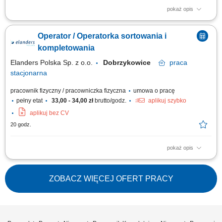
pokaż opis
Opis stanowiska: zbieranie i kompletowanie zamówień za pomocą
skanera lub systemu głosowego; przygotowanie i zabezpieczanie palet
Operator / Operatorka sortowania i
przed wysyłką; obsługa elektrycznego wózka paletowego (EPT) transport
i układanie towarów w magazynie; wykonywanie zadań fizycznych
kompletowania
związanych z przepływem towarów;
Elanders Polska Sp. z o.o.
Dobrzykowice
praca
stacjonarna
pracownik fizyczny / pracowniczka fizyczna
umowa o pracę
pełny etat
33,00 - 34,00 zł
brutto/godz.
aplikuj szybko
aplikuj bez CV
20 godz.
pokaż opis
Każdy egzemplarz jest inny i ma własną okładkę. Twoim zadaniem jest
dopilnować, żeby trafiły do siebie właściwe elementy – w tempie, w jakim
pracuje cała linia. Kim jesteśmy Elanders to szwedzka grupa działająca
ZOBACZ WIĘCEJ OFERT PRACY
od 1908 roku – dziś około 7 000 osób w blisko 20 krajach na...