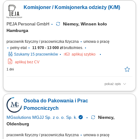
fizycznym; Pakowanie, sortowanie i przygotowanie towarów do wysyłki;
Komisjoner / Komisjonerka odzieży (K/M)
Konfekcjonowanie produktów według zamówień; Kontrola jakości i
zgodności zamówień; Wsparcie procesów logistycznych w magazynie;
PEJA Personal GmbH
Niemcy, Winsen koło
Hamburga
pracownik fizyczny / pracowniczka fizyczna
umowa o pracę
pełny etat
11 970 - 13 000 zł
brutto/mies.
Szukamy 15 pracowników
aplikuj szybko
aplikuj bez CV
1 dni
pokaż opis
Zadania: Komisjonowanie i kompletowanie zamówień odzieży zgodnie z
wytycznymi. Przygotowywanie produktów do wysyłki, w tym pakowanie i
Osoba do Pakowania i Prac
etykietowanie. Obsługa skanera magazynowego oraz innych urządzeń
wspierających pracę. Dbałość o porządek i organizację stanowiska pracy
Pomocniczych
oraz...
MGsolutions MGJJ Sp. z o. o. Sp. k.
Niemcy,
Oldenburg
pracownik fizyczny / pracowniczka fizyczna
umowa o pracę