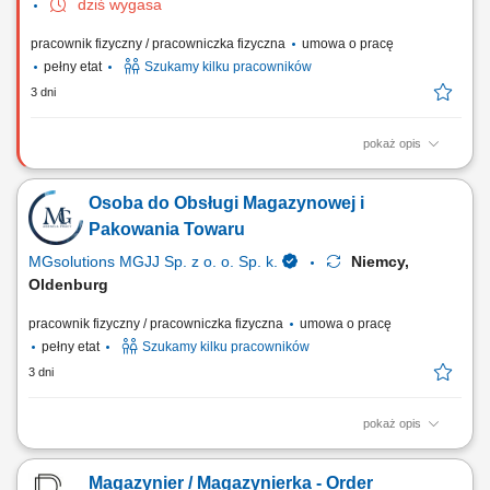
dziś wygasa
pracownik fizyczny / pracowniczka fizyczna
umowa o pracę
pełny etat
Szukamy kilku pracowników
3 dni
pokaż opis
Zadania: Wsparcie procesów produkcyjnych poprzez prace
pomocnicze i fizyczne; Obsługa prostych maszyn produkcyjnych;
Osoba do Obsługi Magazynowej i
Pakowanie i układanie gotowych wyrobów; Kontrola jakości produktów;
Kompletowanie i przygotowanie zamówień; Wykonywanie różnych
Pakowania Towaru
zadań pomocniczych na terenie zakładu;
MGsolutions MGJJ Sp. z o. o. Sp. k.
Niemcy,
Oldenburg
pracownik fizyczny / pracowniczka fizyczna
umowa o pracę
pełny etat
Szukamy kilku pracowników
3 dni
pokaż opis
Opis stanowiska Proste prace manualne polegające na sortowaniu,
kompletowaniu oraz pakowaniu asortymentu. Ewidencjonowanie i
Magazynier / Magazynierka - Order
prawidłowe układanie produktów na półkach magazynowych zgodnie z