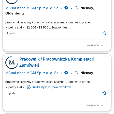
MGsolutions MGJJ Sp. z o. o. Sp. k.
Niemcy,
Oldenburg
pracownik fizyczny / pracowniczka fizyczna
umowa o pracę
pełny etat
11 000 - 13 000 zł
brutto/mies.
11 godz.
pokaż opis
Zakres zadań: Realizacja zamówień (Order Picker) na dziale owoców i
warzyw; Praca z systemem słuchawkowym w języku polskim; Układanie
Pracownik / Pracowniczka Kompletacji
towaru i kontrola jego jakości; Drobne i proste prace pomocnicze w
magazynie;
Zamówień
MGsolutions MGJJ Sp. z o. o. Sp. k.
Niemcy
pracownik fizyczny / pracowniczka fizyczna
umowa o pracę
pełny etat
Szukamy kilku pracowników
13 godz.
pokaż opis
Zakres obowiązków: Kompletowanie zamówień zgodnie z