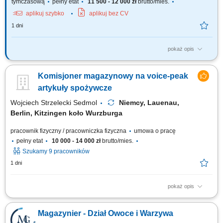
tymczasową
pełny etat
11 500 - 12 000 zł
brutto/mies.
aplikuj szybko
aplikuj bez CV
1 dni
pokaż opis
Zadania: prace magazynowe (komisjonowanie, pakowanie,
przygotowanie wysyłek) przyjmowanie i wydawanie materiałów;
Komisjoner magazynowy na voice-peak
załadunek i rozładunek samochodów ciężarowych; sporządzanie i
kontrola dokumentów wysyłkowych; montaż elementów wózków
artykuły spożywcze
transportowych (wsparcie produkcji w zależności od...
Wojciech Strzelecki Sedmol
Niemcy, Lauenau,
Berlin, Kitzingen koło Wurzburga
pracownik fizyczny / pracowniczka fizyczna
umowa o pracę
pełny etat
10 000 - 14 000 zł
brutto/mies.
Szukamy 9 pracowników
1 dni
pokaż opis
Opis stanowiska: Zbieranie towaru w magazynie; Poruszanie się na
małym wózku elektrycznym; Wożenie za sobą palety, na której układamy
Magazynier - Dział Owoce i Warzywa
zebrany towar wg pozycji usłyszanej w słuchawce; Praca w dziale