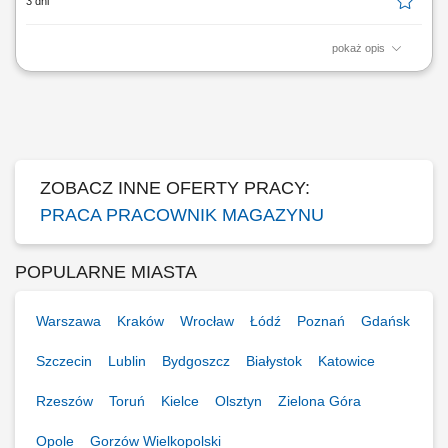
3 dni
pokaż opis
Opis stanowiska Realizacja / kompletowanie zamówień (możliwość
pracy na systemie w języku polskim!) Proste prace magazynowe -
pakowanie / układanie produktów; Dodatkowe proste prace w obrębie
nowoczesnego magazynu logistycznego;
ZOBACZ INNE OFERTY PRACY:
PRACA PRACOWNIK MAGAZYNU
POPULARNE MIASTA
Warszawa
Kraków
Wrocław
Łódź
Poznań
Gdańsk
Szczecin
Lublin
Bydgoszcz
Białystok
Katowice
Rzeszów
Toruń
Kielce
Olsztyn
Zielona Góra
Opole
Gorzów Wielkopolski