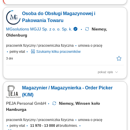
Zadania: Wsparcie procesów produkcyjnych poprzez prace pomocnicze i
fizyczne; Obsługa prostych maszyn produkcyjnych; Pakowanie i
Osoba do Obsługi Magazynowej i
układanie gotowych wyrobów; Kontrola jakości produktów;
Kompletowanie i przygotowanie zamówień; Wykonywanie różnych zadań
Pakowania Towaru
pomocniczych na terenie zakładu;
MGsolutions MGJJ Sp. z o. o. Sp. k.
Niemcy,
Oldenburg
pracownik fizyczny / pracowniczka fizyczna
umowa o pracę
pełny etat
Szukamy kilku pracowników
3 dni
pokaż opis
Opis stanowiska Proste prace manualne polegające na sortowaniu,
kompletowaniu oraz pakowaniu asortymentu. Ewidencjonowanie i
Magazynier / Magazynierka - Order Picker
prawidłowe układanie produktów na półkach magazynowych zgodnie z
instrukcjami. Dbanie o ogólny porządek na stanowisku pracy oraz
(K/M)
realizacja bieżących zadań pomocniczych.
PEJA Personal GmbH
Niemcy, Winsen koło
Hamburga
pracownik fizyczny / pracowniczka fizyczna
umowa o pracę
pełny etat
11 970 - 13 000 zł
brutto/mies.