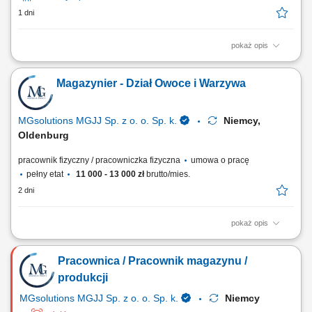
1 dni
pokaż opis
Opis stanowiska: Zbieranie towaru w magazynie; Poruszanie się na
małym wózku elektrycznym; Wożenie za sobą palety, na której
Magazynier - Dział Owoce i Warzywa
układamy zebrany towar wg pozycji usłyszanej w słuchawce; Praca w
dziale owoców i warzyw (od poniedziałku do niedzieli, sobota wolna + 1
dzień w tygodniu,...
MGsolutions MGJJ Sp. z o. o. Sp. k.
Niemcy,
Oldenburg
pracownik fizyczny / pracowniczka fizyczna
umowa o pracę
pełny etat
11 000 - 13 000 zł
brutto/mies.
2 dni
pokaż opis
Opis stanowiska Realizacja zamówień (Order Picker, Komisjonowanie)
w dziale Obst und Gemuse (owoce i warzywa) - możliwość pracy na
Pracownica / Pracownik magazynu /
systemie w języku polskim. Opieka polskojęzycznego Koordynatora i
szkoleniowca! Układanie towaru; Kontrola jakości; Inne proste prace na
produkcji
terenie magazynu;
MGsolutions MGJJ Sp. z o. o. Sp. k.
Niemcy