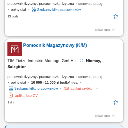
pracownik fizyczny / pracowniczka fizyczna
umowa o pracę
pełny etat
Szukamy kilku pracowników
13 godz.
pokaż opis
Zakres obowiązków: Kompletowanie zamówień zgodnie z
zapotrzebowaniem magazynu. Układanie oraz przygotowywanie
Pomocnik Magazynowy (K/M)
towarów do dalszej wysyłki. Wykonywanie prostych prac
magazynowych i pomocniczych. Dbanie o porządek w miejscu pracy.
Przestrzeganie obowiązujących procedur i zasad bezpieczeństwa.
TIM Tietze Industrie Montage GmbH
Niemcy,
Salzgitter
pracownik fizyczny / pracowniczka fizyczna
umowa o pracę
pełny etat
10 000 - 11 000 zł
brutto/mies.
Szukamy kilku pracowników
aplikuj szybko
aplikuj bez CV
1 dni
pokaż opis
Zadania: Przepakowywanie towarów zgodnie z obowiązującymi
standardami; Przygotowywanie części do wysyłki; Kompletowanie