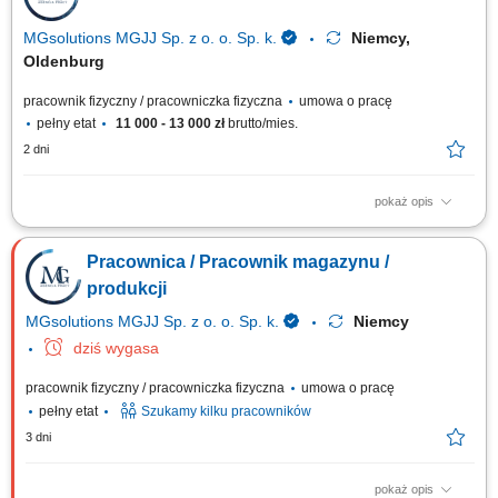
owoców i warzyw (od poniedziałku do niedzieli, sobota wolna + 1 dzień w
tygodniu,...
MGsolutions MGJJ Sp. z o. o. Sp. k.
Niemcy,
Oldenburg
pracownik fizyczny / pracowniczka fizyczna
umowa o pracę
pełny etat
11 000 - 13 000 zł
brutto/mies.
2 dni
pokaż opis
Opis stanowiska Realizacja zamówień (Order Picker, Komisjonowanie) w
dziale Obst und Gemuse (owoce i warzywa) - możliwość pracy na
Pracownica / Pracownik magazynu /
systemie w języku polskim. Opieka polskojęzycznego Koordynatora i
szkoleniowca! Układanie towaru; Kontrola jakości; Inne proste prace na
produkcji
terenie magazynu;
MGsolutions MGJJ Sp. z o. o. Sp. k.
Niemcy
dziś wygasa
pracownik fizyczny / pracowniczka fizyczna
umowa o pracę
pełny etat
Szukamy kilku pracowników
3 dni
pokaż opis