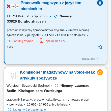
Pracownik magazynu z językiem
zamówień magazynowych; Kontrola jakości pakowanych produktów;
Utrzymywanie porządku i czystości na stanowisku pracy; Wykonywanie
niemieckim
bieżących prac magazynowych;
PERSONALSOS Sp. z o.o.
Niemcy,
33829 Borgholzhausen
pracownik fizyczny / pracowniczka fizyczna
umowa o pracę
tymczasową
pełny etat
11 500 - 12 000 zł
brutto/mies.
aplikuj szybko
aplikuj bez CV
1 dni
pokaż opis
Zadania: prace magazynowe (komisjonowanie, pakowanie,
przygotowanie wysyłek) przyjmowanie i wydawanie materiałów;
Komisjoner magazynowy na voice-peak
załadunek i rozładunek samochodów ciężarowych; sporządzanie i
kontrola dokumentów wysyłkowych; montaż elementów wózków
artykuły spożywcze
transportowych (wsparcie produkcji w zależności od...
Wojciech Strzelecki Sedmol
Niemcy, Lauenau,
Berlin, Kitzingen koło Wurzburga
pracownik fizyczny / pracowniczka fizyczna
umowa o pracę
pełny etat
10 000 - 14 000 zł
brutto/mies.
Szukamy 9 pracowników