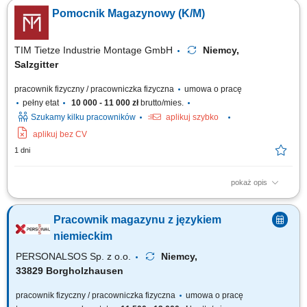
zapotrzebowaniem magazynu. Układanie oraz przygotowywanie towarów
Pomocnik Magazynowy (K/M)
do dalszej wysyłki. Wykonywanie prostych prac magazynowych i
pomocniczych. Dbanie o porządek w miejscu pracy. Przestrzeganie
obowiązujących procedur i zasad bezpieczeństwa.
TIM Tietze Industrie Montage GmbH
Niemcy,
Salzgitter
pracownik fizyczny / pracowniczka fizyczna
umowa o pracę
pełny etat
10 000 - 11 000 zł
brutto/mies.
Szukamy kilku pracowników
aplikuj szybko
aplikuj bez CV
1 dni
pokaż opis
Zadania: Przepakowywanie towarów zgodnie z obowiązującymi
standardami; Przygotowywanie części do wysyłki; Kompletowanie
Pracownik magazynu z językiem
zamówień magazynowych; Kontrola jakości pakowanych produktów;
Utrzymywanie porządku i czystości na stanowisku pracy; Wykonywanie
niemieckim
bieżących prac magazynowych;
PERSONALSOS Sp. z o.o.
Niemcy,
33829 Borgholzhausen
pracownik fizyczny / pracowniczka fizyczna
umowa o pracę