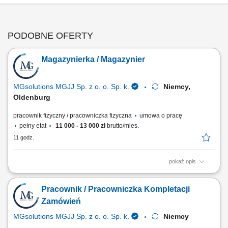
PODOBNE OFERTY
Magazynierka / Magazynier
MGsolutions MGJJ Sp. z o. o. Sp. k.
Niemcy,
Oldenburg
pracownik fizyczny / pracowniczka fizyczna
umowa o pracę
pełny etat
11 000 - 13 000 zł
brutto/mies.
11 godz.
pokaż opis
Zakres zadań: Realizacja zamówień (Order Picker) na dziale owoców i
warzyw; Praca z systemem słuchawkowym w języku polskim; Układanie
Pracownik / Pracowniczka Kompletacji
towaru i kontrola jego jakości; Drobne i proste prace pomocnicze w
magazynie;
Zamówień
MGsolutions MGJJ Sp. z o. o. Sp. k.
Niemcy