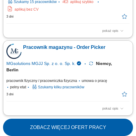
Szukamy 15 pracowników
aplikuj szybko
aplikuj bez CV
3 dni
pokaż opis
Zadania: Manualne zbieranie artykułów i tworzenie zestawów
wysyłkowych zgodnie z dokumentacją zamówienia. Kondycjonowanie
Pracownik magazynu - Order Picker
produktów, układanie ich w kartonach oraz przygotowywanie do
ostatecznego transportu. Wprowadzanie danych produktowych za
pomocą terminali ręcznych i skanerów...
MGsolutions MGJJ Sp. z o. o. Sp. k.
Niemcy,
Berlin
pracownik fizyczny / pracowniczka fizyczna
umowa o pracę
pełny etat
Szukamy kilku pracowników
3 dni
pokaż opis
Opis stanowiska Realizacja / kompletowanie zamówień (możliwość pracy
na systemie w języku polskim!) Proste prace magazynowe - pakowanie /
układanie produktów; Dodatkowe proste prace w obrębie nowoczesnego
ZOBACZ WIĘCEJ OFERT PRACY
magazynu logistycznego;