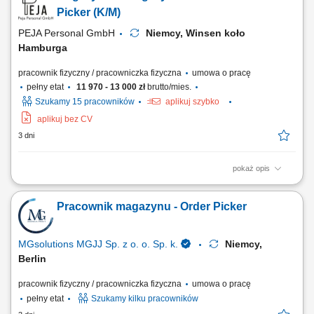
instrukcjami. Dbanie o ogólny porządek na stanowisku pracy oraz
Picker (K/M)
realizacja bieżących zadań pomocniczych.
PEJA Personal GmbH
Niemcy, Winsen koło
Hamburga
pracownik fizyczny / pracowniczka fizyczna
umowa o pracę
pełny etat
11 970 - 13 000 zł
brutto/mies.
Szukamy 15 pracowników
aplikuj szybko
aplikuj bez CV
3 dni
pokaż opis
Zadania: Manualne zbieranie artykułów i tworzenie zestawów
wysyłkowych zgodnie z dokumentacją zamówienia. Kondycjonowanie
Pracownik magazynu - Order Picker
produktów, układanie ich w kartonach oraz przygotowywanie do
ostatecznego transportu. Wprowadzanie danych produktowych za
pomocą terminali ręcznych i skanerów...
MGsolutions MGJJ Sp. z o. o. Sp. k.
Niemcy,
Berlin
pracownik fizyczny / pracowniczka fizyczna
umowa o pracę
pełny etat
Szukamy kilku pracowników