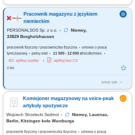
Zadania: Przepakowywanie towarów zgodnie z obowiązującymi
standardami; Przygotowywanie części do wysyłki; Kompletowanie
Pracownik magazynu z językiem
zamówień magazynowych; Kontrola jakości pakowanych produktów;
Utrzymywanie porządku i czystości na stanowisku pracy; Wykonywanie
niemieckim
bieżących prac magazynowych;
PERSONALSOS Sp. z o.o.
Niemcy,
33829 Borgholzhausen
pracownik fizyczny / pracowniczka fizyczna
umowa o pracę
tymczasową
pełny etat
11 500 - 12 000 zł
brutto/mies.
aplikuj szybko
aplikuj bez CV
2 dni
pokaż opis
Zadania: prace magazynowe (komisjonowanie, pakowanie,
przygotowanie wysyłek) przyjmowanie i wydawanie materiałów;
Komisjoner magazynowy na voice-peak
załadunek i rozładunek samochodów ciężarowych; sporządzanie i
kontrola dokumentów wysyłkowych; montaż elementów wózków
artykuły spożywcze
transportowych (wsparcie produkcji w zależności od...
Wojciech Strzelecki Sedmol
Niemcy, Lauenau,
Berlin, Kitzingen koło Wurzburga
pracownik fizyczny / pracowniczka fizyczna
umowa o pracę