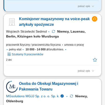
pokaż opis
Zadania: prace magazynowe (komisjonowanie, pakowanie,
przygotowanie wysyłek) przyjmowanie i wydawanie materiałów;
Komisjoner magazynowy na voice-peak
załadunek i rozładunek samochodów ciężarowych; sporządzanie i
kontrola dokumentów wysyłkowych; montaż elementów wózków
artykuły spożywcze
transportowych (wsparcie produkcji w zależności od...
Wojciech Strzelecki Sedmol
Niemcy, Lauenau,
Berlin, Kitzingen koło Wurzburga
pracownik fizyczny / pracowniczka fizyczna
umowa o pracę
pełny etat
10 000 - 14 000 zł
brutto/mies.
Szukamy 9 pracowników
2 dni
pokaż opis
Opis stanowiska: Zbieranie towaru w magazynie; Poruszanie się na
małym wózku elektrycznym; Wożenie za sobą palety, na której
Osoba do Obsługi Magazynowej i
układamy zebrany towar wg pozycji usłyszanej w słuchawce; Praca w
dziale owoców i warzyw (od poniedziałku do niedzieli, sobota wolna + 1
Pakowania Towaru
dzień w tygodniu,...
MGsolutions MGJJ Sp. z o. o. Sp. k.
Niemcy,
Oldenburg