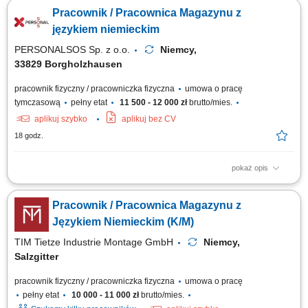
dziale Obst und Gemuse (owoce i warzywa) - możliwość pracy na
Pracownik / Pracownica Magazynu z
systemie w języku polskim. Opieka polskojęzycznego Koordynatora i
szkoleniowca! Układanie towaru; Kontrola jakości; Inne proste prace na
językiem niemieckim
terenie magazynu;
PERSONALSOS Sp. z o.o.
Niemcy,
33829 Borgholzhausen
pracownik fizyczny / pracowniczka fizyczna
umowa o pracę
tymczasową
pełny etat
11 500 - 12 000 zł
brutto/mies.
aplikuj szybko
aplikuj bez CV
18 godz.
pokaż opis
Opis stanowiska: Realizowanie procesów logistycznych obejmujących
kompletowanie zamówień, pakowanie towaru oraz szykowanie paczek do
Pracownik / Pracownica Magazynu z
wysyłki. Sprawny odbiór i wydawanie asortymentu magazynowego oraz
nadzór nad załadunkiem i rozładunkiem pojazdów dostawczych.
Językiem Niemieckim (K/M)
Prowadzenie weryfikacji...
TIM Tietze Industrie Montage GmbH
Niemcy,
Salzgitter
pracownik fizyczny / pracowniczka fizyczna
umowa o pracę
pełny etat
10 000 - 11 000 zł
brutto/mies.