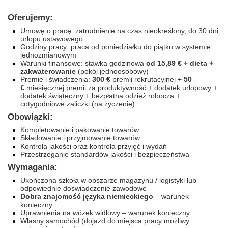
Oferujemy:
Umowę o pracę: zatrudnienie na czas nieokreślony, do 30 dni
urlopu ustawowego
Godziny pracy: praca od poniedziałku do piątku w systemie
jednozmianowym
Warunki finansowe: stawka godzinowa
od 15,89 €
+ dieta +
zakwaterowanie
(pokój jednoosobowy)
Premie i świadczenia:
300 €
premii rekrutacyjnej +
50
€
miesięcznej premii za produktywność + dodatek urlopowy +
dodatek świąteczny + bezpłatna odzież robocza +
cotygodniowe zaliczki (na życzenie)
Obowiązki:
Kompletowanie i pakowanie towarów
Składowanie i przyjmowanie towarów
Kontrola jakości oraz kontrola przyjęć i wydań
Przestrzeganie standardów jakości i bezpieczeństwa
Wymagania:
Ukończona szkoła w obszarze magazynu / logistyki lub
odpowiednie doświadczenie zawodowe
Dobra znajomość języka niemieckiego
– warunek
konieczny
Uprawnienia na wózek widłowy – warunek konieczny
Własny samochód (dojazd do miejsca pracy możliwy