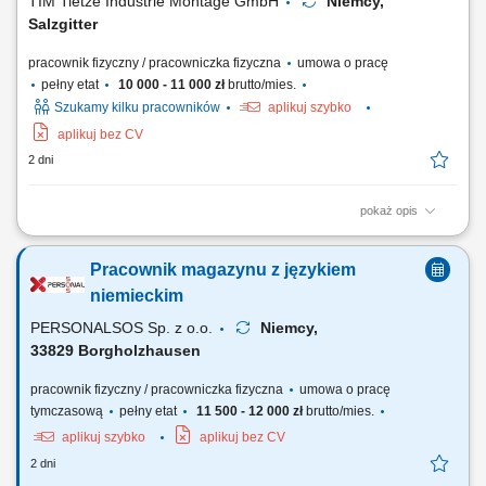
TIM Tietze Industrie Montage GmbH
Niemcy,
Salzgitter
pracownik fizyczny / pracowniczka fizyczna
umowa o pracę
pełny etat
10 000 - 11 000 zł
brutto/mies.
Szukamy kilku pracowników
aplikuj szybko
aplikuj bez CV
2 dni
pokaż opis
Zadania: Przepakowywanie towarów zgodnie z obowiązującymi
standardami; Przygotowywanie części do wysyłki; Kompletowanie
Pracownik magazynu z językiem
zamówień magazynowych; Kontrola jakości pakowanych produktów;
Utrzymywanie porządku i czystości na stanowisku pracy; Wykonywanie
niemieckim
bieżących prac magazynowych;
PERSONALSOS Sp. z o.o.
Niemcy,
33829 Borgholzhausen
pracownik fizyczny / pracowniczka fizyczna
umowa o pracę
tymczasową
pełny etat
11 500 - 12 000 zł
brutto/mies.
aplikuj szybko
aplikuj bez CV
2 dni