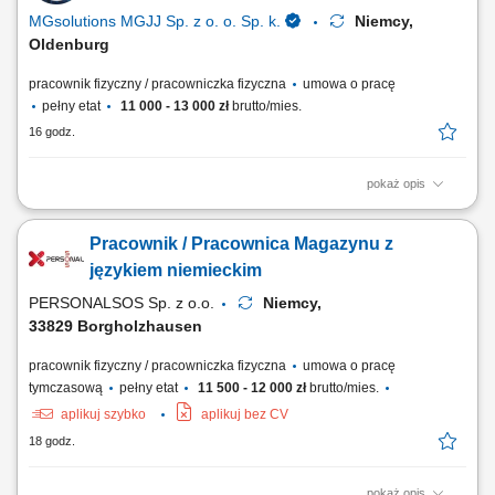
MGsolutions MGJJ Sp. z o. o. Sp. k.
Niemcy,
Oldenburg
pracownik fizyczny / pracowniczka fizyczna
umowa o pracę
pełny etat
11 000 - 13 000 zł
brutto/mies.
16 godz.
pokaż opis
Opis stanowiska Realizacja zamówień (Order Picker, Komisjonowanie)
w dziale Obst und Gemuse (owoce i warzywa) - możliwość pracy na
Pracownik / Pracownica Magazynu z
systemie w języku polskim. Opieka polskojęzycznego Koordynatora i
szkoleniowca! Układanie towaru; Kontrola jakości; Inne proste prace na
językiem niemieckim
terenie magazynu;
PERSONALSOS Sp. z o.o.
Niemcy,
33829 Borgholzhausen
pracownik fizyczny / pracowniczka fizyczna
umowa o pracę
tymczasową
pełny etat
11 500 - 12 000 zł
brutto/mies.
aplikuj szybko
aplikuj bez CV
18 godz.
pokaż opis