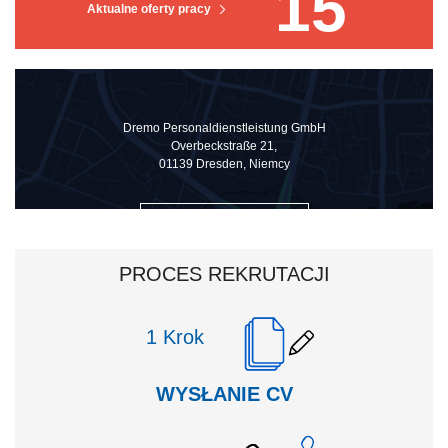
15
Aktualne oferty pracy
Dremo Personaldienstleistung GmbH
Overbeckstraße 21,
01139 Dresden, Niemcy
ZOBACZ NA MAPIE
PROCES REKRUTACJI
Krok
WYSŁANIE CV