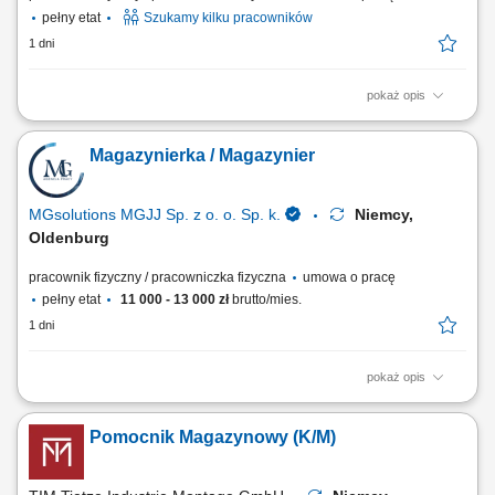
pełny etat
Szukamy kilku pracowników
1 dni
pokaż opis
Zakres obowiązków: Kompletowanie zamówień zgodnie z
zapotrzebowaniem magazynu. Układanie oraz przygotowywanie
Magazynierka / Magazynier
towarów do dalszej wysyłki. Wykonywanie prostych prac
magazynowych i pomocniczych. Dbanie o porządek w miejscu pracy.
Przestrzeganie obowiązujących procedur i zasad bezpieczeństwa.
MGsolutions MGJJ Sp. z o. o. Sp. k.
Niemcy,
Oldenburg
pracownik fizyczny / pracowniczka fizyczna
umowa o pracę
pełny etat
11 000 - 13 000 zł
brutto/mies.
1 dni
pokaż opis
Zakres zadań: Realizacja zamówień (Order Picker) na dziale owoców i
warzyw; Praca z systemem słuchawkowym w języku polskim; Układanie
Pomocnik Magazynowy (K/M)
towaru i kontrola jego jakości; Drobne i proste prace pomocnicze w
magazynie;