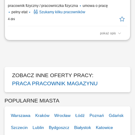
pracownik fizyczny / pracowniczka fizyczna
umowa o pracę
pełny etat
Szukamy kilku pracowników
4 dni
pokaż opis
Opis stanowiska Proste prace manualne polegające na sortowaniu,
kompletowaniu oraz pakowaniu asortymentu. Ewidencjonowanie i
prawidłowe układanie produktów na półkach magazynowych zgodnie z
instrukcjami. Dbanie o ogólny porządek na stanowisku pracy oraz
realizacja bieżących zadań pomocniczych.
ZOBACZ INNE OFERTY PRACY:
PRACA PRACOWNIK MAGAZYNU
POPULARNE MIASTA
Warszawa
Kraków
Wrocław
Łódź
Poznań
Gdańsk
Szczecin
Lublin
Bydgoszcz
Białystok
Katowice