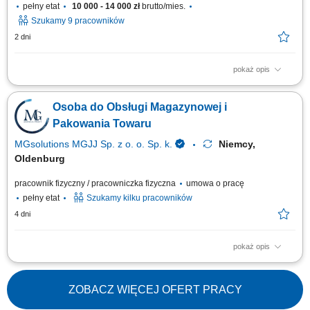
pełny etat
10 000 - 14 000 zł
brutto/mies.
Szukamy 9 pracowników
2 dni
pokaż opis
Opis stanowiska: Zbieranie towaru w magazynie; Poruszanie się na
małym wózku elektrycznym; Wożenie za sobą palety, na której układamy
Osoba do Obsługi Magazynowej i
zebrany towar wg pozycji usłyszanej w słuchawce; Praca w dziale
owoców i warzyw (od poniedziałku do niedzieli, sobota wolna + 1 dzień w
Pakowania Towaru
tygodniu,...
MGsolutions MGJJ Sp. z o. o. Sp. k.
Niemcy,
Oldenburg
pracownik fizyczny / pracowniczka fizyczna
umowa o pracę
pełny etat
Szukamy kilku pracowników
4 dni
pokaż opis
Opis stanowiska Proste prace manualne polegające na sortowaniu,
kompletowaniu oraz pakowaniu asortymentu. Ewidencjonowanie i
prawidłowe układanie produktów na półkach magazynowych zgodnie z
ZOBACZ WIĘCEJ OFERT PRACY
instrukcjami. Dbanie o ogólny porządek na stanowisku pracy oraz