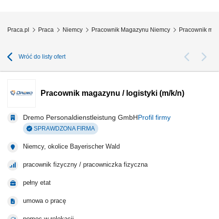
realizacja bieżących zadań pomocniczych.
Praca.pl
Praca
Niemcy
Pracownik Magazynu Niemcy
Pracownik maga
Wróć do listy ofert
Pracownik magazynu / logistyki (m/k/n)
Dremo Personaldienstleistung GmbH
Profil firmy
SPRAWDZONA FIRMA
Niemcy, okolice Bayerischer Wald
pracownik fizyczny / pracowniczka fizyczna
pełny etat
umowa o pracę
pomoc w relokacji