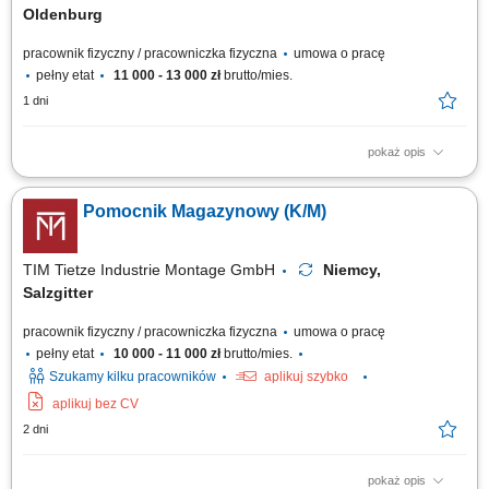
Oldenburg
pracownik fizyczny / pracowniczka fizyczna
umowa o pracę
pełny etat
11 000 - 13 000 zł
brutto/mies.
1 dni
pokaż opis
Zakres zadań: Realizacja zamówień (Order Picker) na dziale owoców i
warzyw; Praca z systemem słuchawkowym w języku polskim; Układanie
Pomocnik Magazynowy (K/M)
towaru i kontrola jego jakości; Drobne i proste prace pomocnicze w
magazynie;
TIM Tietze Industrie Montage GmbH
Niemcy,
Salzgitter
pracownik fizyczny / pracowniczka fizyczna
umowa o pracę
pełny etat
10 000 - 11 000 zł
brutto/mies.
Szukamy kilku pracowników
aplikuj szybko
aplikuj bez CV
2 dni
pokaż opis