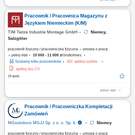
Opis stanowiska: Realizowanie procesów logistycznych obejmujących
kompletowanie zamówień, pakowanie towaru oraz szykowanie paczek
Pracownik / Pracownica Magazynu z
do wysyłki. Sprawny odbiór i wydawanie asortymentu magazynowego
oraz nadzór nad załadunkiem i rozładunkiem pojazdów dostawczych.
Językiem Niemieckim (K/M)
Prowadzenie weryfikacji...
TIM Tietze Industrie Montage GmbH
Niemcy,
Salzgitter
pracownik fizyczny / pracowniczka fizyczna
umowa o pracę
pełny etat
10 000 - 11 000 zł
brutto/mies.
Szukamy kilku pracowników
aplikuj szybko
aplikuj bez CV
19 godz.
pokaż opis
Opis stanowiska: Przygotowywanie elementów oraz asortymentu
magazynowego do bezpiecznego transportu i wysyłki. Szybkie i
Pracownik / Pracowniczka Kompletacji
bezbłędne kompletowanie zamówień zgodnie z wytycznymi i kartami
technologicznymi. Przepakowywanie oraz sortowanie asortymentu z
Zamówień
zachowaniem najwyższych wymogów...
MGsolutions MGJJ Sp. z o. o. Sp. k.
Niemcy
pracownik fizyczny / pracowniczka fizyczna
umowa o pracę