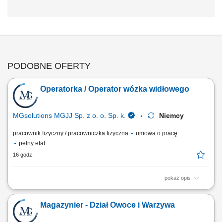
PODOBNE OFERTY
Operatorka / Operator wózka widłowego
MGsolutions MGJJ Sp. z o. o. Sp. k.
Niemcy
pracownik fizyczny / pracowniczka fizyczna
umowa o pracę
pełny etat
16 godz.
pokaż opis
Zakres obowiązków: Załadunek, rozładunek i magazynowanie towarów
w centrum logistycznym; Przyjmowanie dostaw oraz przygotowywanie
Magazynier - Dział Owoce i Warzywa
towaru do wysyłki; Wykonywanie prostych prac pomocniczych na
terenie magazynu;