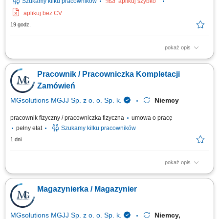
Szukamy kilku pracowników
aplikuj szybko
aplikuj bez CV
19 godz.
pokaż opis
Opis stanowiska: Przygotowywanie elementów oraz asortymentu
magazynowego do bezpiecznego transportu i wysyłki. Szybkie i
Pracownik / Pracowniczka Kompletacji
bezbłędne kompletowanie zamówień zgodnie z wytycznymi i kartami
technologicznymi. Przepakowywanie oraz sortowanie asortymentu z
Zamówień
zachowaniem najwyższych wymogów...
MGsolutions MGJJ Sp. z o. o. Sp. k.
Niemcy
pracownik fizyczny / pracowniczka fizyczna
umowa o pracę
pełny etat
Szukamy kilku pracowników
1 dni
pokaż opis
Zakres obowiązków: Kompletowanie zamówień zgodnie z
zapotrzebowaniem magazynu. Układanie oraz przygotowywanie towarów
Magazynierka / Magazynier
do dalszej wysyłki. Wykonywanie prostych prac magazynowych i
pomocniczych. Dbanie o porządek w miejscu pracy. Przestrzeganie
obowiązujących procedur i zasad bezpieczeństwa.
MGsolutions MGJJ Sp. z o. o. Sp. k.
Niemcy,