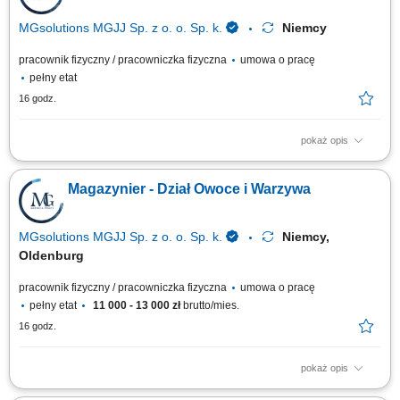
MGsolutions MGJJ Sp. z o. o. Sp. k.
Niemcy
pracownik fizyczny / pracowniczka fizyczna
umowa o pracę
pełny etat
16 godz.
pokaż opis
Zakres obowiązków: Załadunek, rozładunek i magazynowanie towarów w
centrum logistycznym; Przyjmowanie dostaw oraz przygotowywanie
Magazynier - Dział Owoce i Warzywa
towaru do wysyłki; Wykonywanie prostych prac pomocniczych na terenie
magazynu;
MGsolutions MGJJ Sp. z o. o. Sp. k.
Niemcy,
Oldenburg
pracownik fizyczny / pracowniczka fizyczna
umowa o pracę
pełny etat
11 000 - 13 000 zł
brutto/mies.
16 godz.
pokaż opis
Opis stanowiska Realizacja zamówień (Order Picker, Komisjonowanie) w