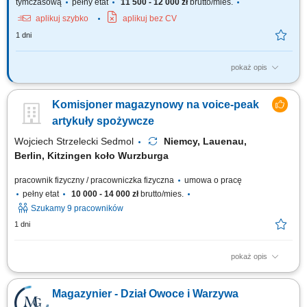
tymczasową
pełny etat
11 500 - 12 000 zł
brutto/mies.
aplikuj szybko
aplikuj bez CV
1 dni
pokaż opis
Zadania: prace magazynowe (komisjonowanie, pakowanie,
przygotowanie wysyłek) przyjmowanie i wydawanie materiałów;
Komisjoner magazynowy na voice-peak
załadunek i rozładunek samochodów ciężarowych; sporządzanie i
kontrola dokumentów wysyłkowych; montaż elementów wózków
artykuły spożywcze
transportowych (wsparcie produkcji w zależności od...
Wojciech Strzelecki Sedmol
Niemcy, Lauenau,
Berlin, Kitzingen koło Wurzburga
pracownik fizyczny / pracowniczka fizyczna
umowa o pracę
pełny etat
10 000 - 14 000 zł
brutto/mies.
Szukamy 9 pracowników
1 dni
pokaż opis
Opis stanowiska: Zbieranie towaru w magazynie; Poruszanie się na
małym wózku elektrycznym; Wożenie za sobą palety, na której układamy
Magazynier - Dział Owoce i Warzywa
zebrany towar wg pozycji usłyszanej w słuchawce; Praca w dziale