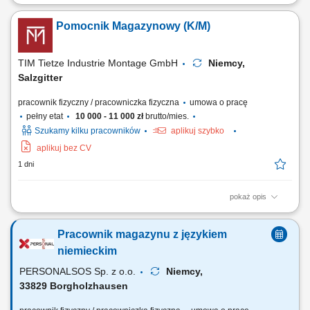
Zakres obowiązków: Kompletowanie zamówień zgodnie z
zapotrzebowaniem magazynu. Układanie oraz przygotowywanie
Pomocnik Magazynowy (K/M)
towarów do dalszej wysyłki. Wykonywanie prostych prac
magazynowych i pomocniczych. Dbanie o porządek w miejscu pracy.
Przestrzeganie obowiązujących procedur i zasad bezpieczeństwa.
TIM Tietze Industrie Montage GmbH
Niemcy,
Salzgitter
pracownik fizyczny / pracowniczka fizyczna
umowa o pracę
pełny etat
10 000 - 11 000 zł
brutto/mies.
Szukamy kilku pracowników
aplikuj szybko
aplikuj bez CV
1 dni
pokaż opis
Zadania: Przepakowywanie towarów zgodnie z obowiązującymi
standardami; Przygotowywanie części do wysyłki; Kompletowanie
Pracownik magazynu z językiem
zamówień magazynowych; Kontrola jakości pakowanych produktów;
Utrzymywanie porządku i czystości na stanowisku pracy; Wykonywanie
niemieckim
bieżących prac magazynowych;
PERSONALSOS Sp. z o.o.
Niemcy,
33829 Borgholzhausen