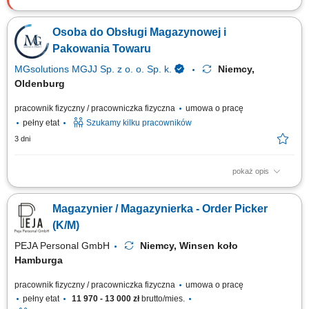
Zadania: Wsparcie procesów produkcyjnych poprzez prace pomocnicze i
fizyczne; Obsługa prostych maszyn produkcyjnych; Pakowanie i
Osoba do Obsługi Magazynowej i
układanie gotowych wyrobów; Kontrola jakości produktów;
Kompletowanie i przygotowanie zamówień; Wykonywanie różnych zadań
Pakowania Towaru
pomocniczych na terenie zakładu;
MGsolutions MGJJ Sp. z o. o. Sp. k.
Niemcy,
Oldenburg
pracownik fizyczny / pracowniczka fizyczna
umowa o pracę
pełny etat
Szukamy kilku pracowników
3 dni
pokaż opis
Opis stanowiska Proste prace manualne polegające na sortowaniu,
kompletowaniu oraz pakowaniu asortymentu. Ewidencjonowanie i
Magazynier / Magazynierka - Order Picker
prawidłowe układanie produktów na półkach magazynowych zgodnie z
instrukcjami. Dbanie o ogólny porządek na stanowisku pracy oraz
(K/M)
realizacja bieżących zadań pomocniczych.
PEJA Personal GmbH
Niemcy, Winsen koło
Hamburga
pracownik fizyczny / pracowniczka fizyczna
umowa o pracę
pełny etat
11 970 - 13 000 zł
brutto/mies.