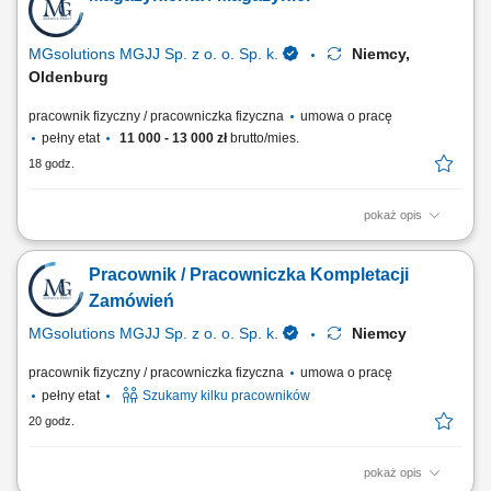
MGsolutions MGJJ Sp. z o. o. Sp. k.
Niemcy,
Oldenburg
pracownik fizyczny / pracowniczka fizyczna
umowa o pracę
pełny etat
11 000 - 13 000 zł
brutto/mies.
18 godz.
pokaż opis
Zakres zadań: Realizacja zamówień (Order Picker) na dziale owoców i
warzyw; Praca z systemem słuchawkowym w języku polskim; Układanie
Pracownik / Pracowniczka Kompletacji
towaru i kontrola jego jakości; Drobne i proste prace pomocnicze w
magazynie;
Zamówień
MGsolutions MGJJ Sp. z o. o. Sp. k.
Niemcy
pracownik fizyczny / pracowniczka fizyczna
umowa o pracę
pełny etat
Szukamy kilku pracowników
20 godz.
pokaż opis