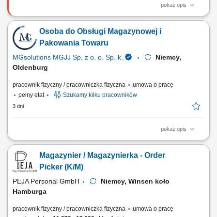
pokaż opis
Zadania: Wsparcie procesów produkcyjnych poprzez prace
pomocnicze i fizyczne; Obsługa prostych maszyn produkcyjnych;
Osoba do Obsługi Magazynowej i
Pakowanie i układanie gotowych wyrobów; Kontrola jakości produktów;
Kompletowanie i przygotowanie zamówień; Wykonywanie różnych
Pakowania Towaru
zadań pomocniczych na terenie zakładu;
MGsolutions MGJJ Sp. z o. o. Sp. k.
Niemcy,
Oldenburg
pracownik fizyczny / pracowniczka fizyczna
umowa o pracę
pełny etat
Szukamy kilku pracowników
3 dni
pokaż opis
Opis stanowiska Proste prace manualne polegające na sortowaniu,
kompletowaniu oraz pakowaniu asortymentu. Ewidencjonowanie i
Magazynier / Magazynierka - Order
prawidłowe układanie produktów na półkach magazynowych zgodnie z
instrukcjami. Dbanie o ogólny porządek na stanowisku pracy oraz
Picker (K/M)
realizacja bieżących zadań pomocniczych.
PEJA Personal GmbH
Niemcy, Winsen koło
Hamburga
pracownik fizyczny / pracowniczka fizyczna
umowa o pracę