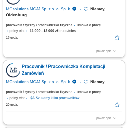
MGsolutions MGJJ Sp. z o. o. Sp. k.
Niemcy,
Oldenburg
pracownik fizyczny / pracowniczka fizyczna
umowa o pracę
pełny etat
11 000 - 13 000 zł
brutto/mies.
18 godz.
pokaż opis
Zakres zadań: Realizacja zamówień (Order Picker) na dziale owoców i
warzyw; Praca z systemem słuchawkowym w języku polskim; Układanie
Pracownik / Pracowniczka Kompletacji
towaru i kontrola jego jakości; Drobne i proste prace pomocnicze w
magazynie;
Zamówień
MGsolutions MGJJ Sp. z o. o. Sp. k.
Niemcy
pracownik fizyczny / pracowniczka fizyczna
umowa o pracę
pełny etat
Szukamy kilku pracowników
20 godz.
pokaż opis
Zakres obowiązków: Kompletowanie zamówień zgodnie z