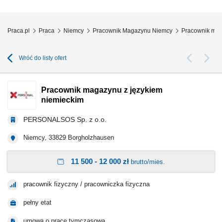
Praca.pl
Praca
Niemcy
Pracownik Magazynu Niemcy
Pracownik mag
Wróć do listy ofert
Pracownik magazynu z językiem
niemieckim
PERSONALSOS Sp. z o.o.
Niemcy, 33829 Borgholzhausen
11 500 - 12 000 zł
brutto/mies.
pracownik fizyczny / pracowniczka fizyczna
pełny etat
umowa o pracę tymczasową