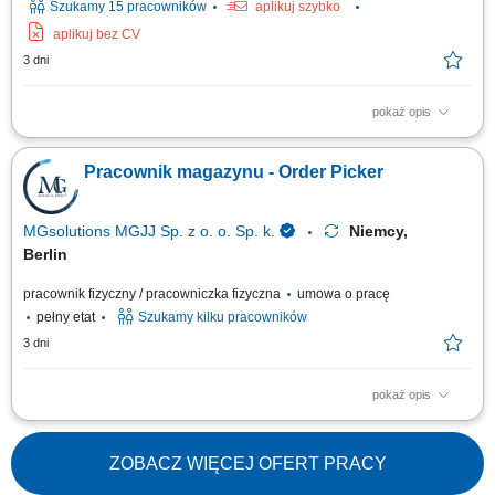
Szukamy 15 pracowników
aplikuj szybko
aplikuj bez CV
3 dni
pokaż opis
Zadania: Manualne zbieranie artykułów i tworzenie zestawów
wysyłkowych zgodnie z dokumentacją zamówienia. Kondycjonowanie
Pracownik magazynu - Order Picker
produktów, układanie ich w kartonach oraz przygotowywanie do
ostatecznego transportu. Wprowadzanie danych produktowych za
pomocą terminali ręcznych i skanerów...
MGsolutions MGJJ Sp. z o. o. Sp. k.
Niemcy,
Berlin
pracownik fizyczny / pracowniczka fizyczna
umowa o pracę
pełny etat
Szukamy kilku pracowników
3 dni
pokaż opis
Opis stanowiska Realizacja / kompletowanie zamówień (możliwość pracy
na systemie w języku polskim!) Proste prace magazynowe - pakowanie /
układanie produktów; Dodatkowe proste prace w obrębie nowoczesnego
ZOBACZ WIĘCEJ OFERT PRACY
magazynu logistycznego;