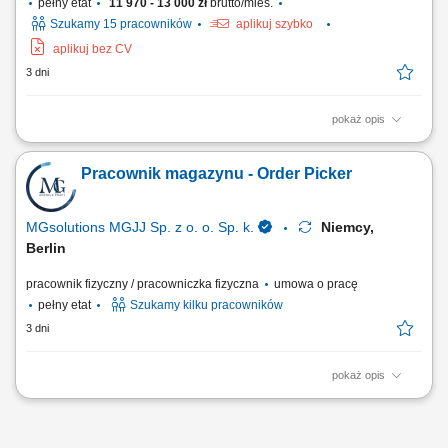
pełny etat
11 970 - 13 000 zł
brutto/mies.
Szukamy 15 pracowników
aplikuj szybko
aplikuj bez CV
3 dni
pokaż opis
Zadania: Manualne zbieranie artykułów i tworzenie zestawów
wysyłkowych zgodnie z dokumentacją zamówienia. Kondycjonowanie
Pracownik magazynu - Order Picker
produktów, układanie ich w kartonach oraz przygotowywanie do
ostatecznego transportu. Wprowadzanie danych produktowych za
pomocą terminali ręcznych i skanerów...
MGsolutions MGJJ Sp. z o. o. Sp. k.
Niemcy,
Berlin
pracownik fizyczny / pracowniczka fizyczna
umowa o pracę
pełny etat
Szukamy kilku pracowników
3 dni
pokaż opis
Opis stanowiska Realizacja / kompletowanie zamówień (możliwość
pracy na systemie w języku polskim!) Proste prace magazynowe -
pakowanie / układanie produktów; Dodatkowe proste prace w obrębie