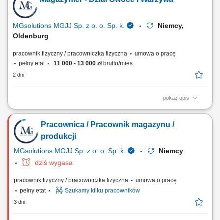
układamy zebrany towar wg pozycji usłyszanej w słuchawce; Praca w
dziale owoców i warzyw (od poniedziałku do niedzieli, sobota wolna + 1
dzień w tygodniu,...
MGsolutions MGJJ Sp. z o. o. Sp. k.
Niemcy,
Oldenburg
pracownik fizyczny / pracowniczka fizyczna
umowa o pracę
pełny etat
11 000 - 13 000 zł
brutto/mies.
2 dni
pokaż opis
Opis stanowiska Realizacja zamówień (Order Picker, Komisjonowanie)
w dziale Obst und Gemuse (owoce i warzywa) - możliwość pracy na
Pracownica / Pracownik magazynu /
systemie w języku polskim. Opieka polskojęzycznego Koordynatora i
szkoleniowca! Układanie towaru; Kontrola jakości; Inne proste prace na
produkcji
terenie magazynu;
MGsolutions MGJJ Sp. z o. o. Sp. k.
Niemcy
dziś wygasa
pracownik fizyczny / pracowniczka fizyczna
umowa o pracę
pełny etat
Szukamy kilku pracowników
3 dni