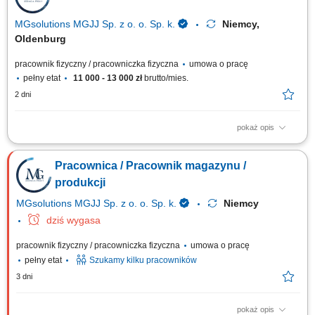
owoców i warzyw (od poniedziałku do niedzieli, sobota wolna + 1 dzień w
tygodniu,...
MGsolutions MGJJ Sp. z o. o. Sp. k.
Niemcy,
Oldenburg
pracownik fizyczny / pracowniczka fizyczna
umowa o pracę
pełny etat
11 000 - 13 000 zł
brutto/mies.
2 dni
pokaż opis
Opis stanowiska Realizacja zamówień (Order Picker, Komisjonowanie) w
dziale Obst und Gemuse (owoce i warzywa) - możliwość pracy na
Pracownica / Pracownik magazynu /
systemie w języku polskim. Opieka polskojęzycznego Koordynatora i
szkoleniowca! Układanie towaru; Kontrola jakości; Inne proste prace na
produkcji
terenie magazynu;
MGsolutions MGJJ Sp. z o. o. Sp. k.
Niemcy
dziś wygasa
pracownik fizyczny / pracowniczka fizyczna
umowa o pracę
pełny etat
Szukamy kilku pracowników
3 dni
pokaż opis