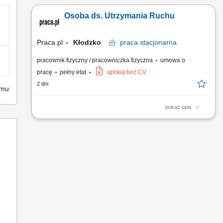
Osoba ds. Utrzymania Ruchu
Praca.pl
Kłodzko
praca
stacjonarna
pracownik fizyczny / pracowniczka fizyczna
umowa o
pracę
pełny etat
aplikuj bez CV
2 dni
emu
pokaż opis
Opis stanowiska: Realizowanie wymiany oraz montowania
osprzętu formującego na maszyny wtryskowe.
Przygotowywanie całego stanowiska wraz ze sprzętem
pomocniczym pod start nowej serii produkcyjnej.
Przeprowadzanie sprawnego przezbrajania wtryskarek w
oparciu o harmonogram harmonogramów...