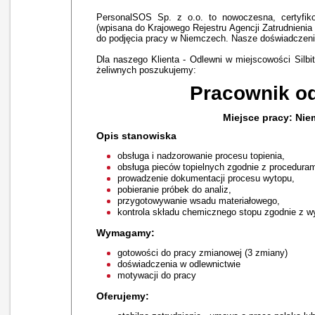
PersonalSOS Sp. z o.o. to nowoczesna, certyfik
(wpisana do Krajowego Rejestru Agencji Zatrudnienia
do podjęcia pracy w Niemczech. Nasze doświadczenie
Dla naszego Klienta - Odlewni w miejscowości Silbit
żeliwnych poszukujemy:
Pracownik od
Miejsce pracy: Niem
Opis stanowiska
obsługa i nadzorowanie procesu topienia,
obsługa pieców topielnych zgodnie z proceduram
prowadzenie dokumentacji procesu wytopu,
pobieranie próbek do analiz,
przygotowywanie wsadu materiałowego,
kontrola składu chemicznego stopu zgodnie z w
Wymagamy:
gotowości do pracy zmianowej (3 zmiany)
doświadczenia w odlewnictwie
motywacji do pracy
Oferujemy: