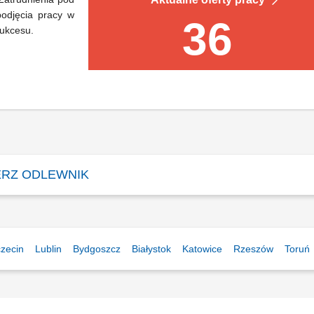
podjęcia pracy w
36
sukcesu.
ERZ ODLEWNIK
zecin
Lublin
Bydgoszcz
Białystok
Katowice
Rzeszów
Toruń