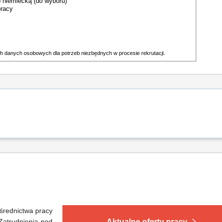
ub niemiecką (do wyboru)
pracy
h danych osobowych dla potrzeb niezbędnych w procesie rekrutacji.
średnictwa pracy
Zatrudnienia pod
Aktualne oferty pracy