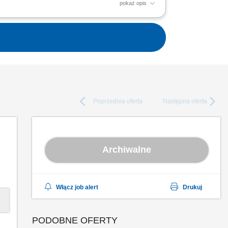
pokaż opis
e całego stanowiska wraz ze sprzętem
rmonogram harmonogramów...
Poprzednia
oferta
Następna
oferta
Archiwalne
Włącz job alert
Drukuj
PODOBNE OFERTY