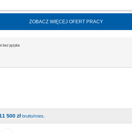
y oraz montowania osprzętu formującego na maszyny wtryskowe. Przygotowywani
odukcyjnej. Przeprowadzanie sprawnego przezbrajania wtryskarek w oparciu o ha
ZOBACZ WIĘCEJ OFERT PRACY
i bez języka
11 500 zł
brutto/mies.