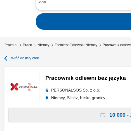
2 dni
Opis stanowiska: Realizowanie wymian
pomocniczym pod start nowej serii pr
Praca.pl
Praca
Niemcy
Formierz Odlewnik Niemcy
Pracownik odlewn
Wróć do listy ofert
Pracownik odlewni bez języka
PERSONALSOS Sp. z o.o.
Niemcy, Silbitz, blisko granicy
10 000 - 