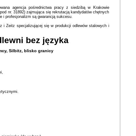
owana agencja pośrednictwa pracy z siedzibą w Krakowie
 pod nr. 31892) zajmująca się rekrutacją kandydatów chętnych
 i profesjonalizm są gwarancją sukcesu.
z i Zeitz specjalizującej się w produkcji odlewów stalowych i
lewni bez języka
cy, Silbitz, blisko granicy
i,
ytycznymi.