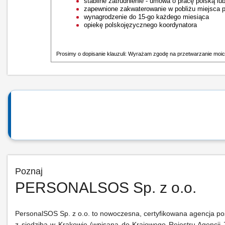
stabilne zatrudnienie - umowa o pracę polską l
zapewnione zakwaterowanie w pobliżu miejsca 
wynagrodzenie do 15-go każdego miesiąca
opiekę polskojęzycznego koordynatora
Prosimy o dopisanie klauzuli: Wyrażam zgodę na przetwarzanie moic
Poznaj
PERSONALSOS Sp. z o.o.
PersonalSOS Sp. z o.o. to nowoczesna, certyfikowana agencja po
z siedzibą w Krakowie (wpisana do Krajowego Rejestru Agencji 