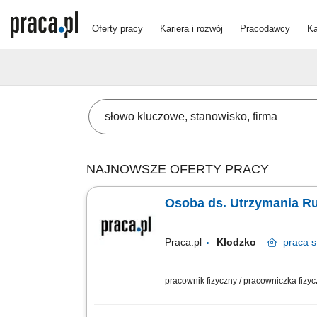
Oferty pracy
Kariera i rozwój
Pracodawcy
Ka
NAJNOWSZE OFERTY PRACY
Osoba ds. Utrzymania R
Praca.pl
Kłodzko
praca
s
pracownik fizyczny / pracowniczka fizy