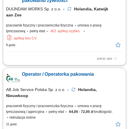
pakowaniu żywności
DUIJNDAM WORKS Sp. z o.o.
Holandia, Katwijk
aan Zee
pracownik fizyczny / pracowniczka fizyczna
umowa o pracę
tymczasową
pełny etat
aplikuj szybko
aplikuj bez CV
8 godz.
pokaż opis
Zadania Pakowanie oraz przygotowywanie artykułów spożywczych
(sałatki, dipy, przekąski) Kontrola jakości towarów na każdym etapie
Operator / Operatorka pakowania
procesu; Obsługa maszyn i urządzeń produkcyjnych; Dbanie o czystość
wokół swojego stanowiska pracy;
AB Job Service Polska Sp. z o.o.
Holandia,
Nieuwkoop
pracownik fizyczny / pracowniczka fizyczna
umowa o pracę
tymczasową / agencyjna
pełny etat
64,00 - 72,00 zł
brutto/godz.
rekrutacja online
11 godz.