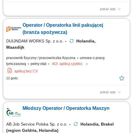
pokaż opis
Czym będziesz się zajmować: Pakowaniem karmy dla zwierząt z
zachowaniem najwyższych standardów; Obsługą nowoczesnych
Operator / Operatorka linii pakującej
urządzeń pakujących; Weryfikacją jakości pakowanych produktów, wagi
oraz etykiet; Wprowadzaniem danych produkcyjnych do systemu
(branża spożywcza)
komputera; Utrzymywaniem porządku na...
DUIJNDAM WORKS Sp. z o.o.
Holandia,
Maasdijk
pracownik fizyczny / pracowniczka fizyczna
umowa o pracę
tymczasową
pełny etat
aplikuj szybko
aplikuj bez CV
12 godz.
pokaż opis
Opis stanowiska Będziesz odpowiedzialny za kompleksowe
przygotowanie, ustawianie i bieżącą obsługę nowoczesnych urządzeń
Młodszy Operator / Operatorka Maszyn
pakujących typu Flowpack oraz systemów Netting. Do Twoich
codziennych zadań należeć będzie sprawna wymiana materiałów
eksploatacyjnych, w szczególności folii...
AB Job Service Polska Sp. z o.o.
Holandia, Brakel
(region Geldria, Holandia)