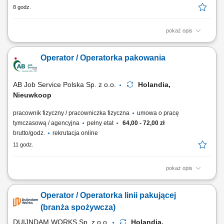
8 godz.
pokaż opis
Zadania Pakowanie oraz przygotowywanie artykułów spożywczych
(sałatki, dipy, przekąski) Kontrola jakości towarów na każdym etapie
Operator / Operatorka pakowania
procesu; Obsługa maszyn i urządzeń produkcyjnych; Dbanie o czystość
wokół swojego stanowiska pracy;
AB Job Service Polska Sp. z o.o.
Holandia,
Nieuwkoop
pracownik fizyczny / pracowniczka fizyczna
umowa o pracę
tymczasową / agencyjna
pełny etat
64,00 - 72,00 zł
brutto/godz.
rekrutacja online
11 godz.
pokaż opis
Czym będziesz się zajmować: Pakowaniem karmy dla zwierząt z
zachowaniem najwyższych standardów; Obsługą nowoczesnych
Operator / Operatorka linii pakującej
urządzeń pakujących; Weryfikacją jakości pakowanych produktów, wagi
oraz etykiet; Wprowadzaniem danych produkcyjnych do systemu
(branża spożywcza)
komputera; Utrzymywaniem porządku na...
DUIJNDAM WORKS Sp. z o.o.
Holandia,