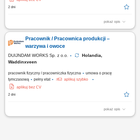
2 dni
pokaż opis
Kogo szukamy? Pakowanie, produkcja i etykietowanie gotowych
produktów spożywczych – sprawdź ofertę pracy w branży spożywczej!
Pracownik / Pracownica produkcji –
Czym będziesz się zajmować? Dla naszego klienta w Katwijk aan Zee
poszukujemy zmotywowanych osób do pracy na produkcji z żywnością.
warzywa i owoce
Praca odbywa się w trzech...
DUIJNDAM WORKS Sp. z o.o.
Holandia,
Waddinxveen
pracownik fizyczny / pracowniczka fizyczna
umowa o pracę
tymczasową
pełny etat
aplikuj szybko
aplikuj bez CV
2 dni
pokaż opis
Kogo szukamy? Szukasz pracy, w której możesz zacząć bez
doświadczenia? Zobacz ofertę przy pakowaniu i kontroli jakości
owoców oraz warzyw! Czym będziesz się zajmować? Dla naszego
klienta w Waddinxveen poszukujemy zmotywowanych osób do pracy w
dziale kontroli jakości oraz pakowania...