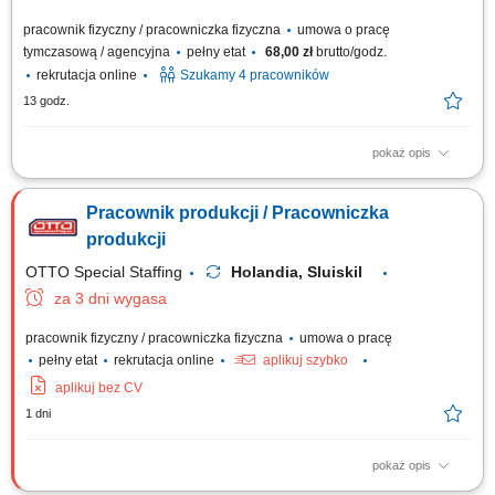
pracownik fizyczny / pracowniczka fizyczna
umowa o pracę
tymczasową / agencyjna
pełny etat
68,00 zł
brutto/godz.
rekrutacja online
Szukamy 4 pracowników
13 godz.
pokaż opis
Obowiązki: Nauka obsługi nowoczesnych maszyn sortujących oraz
poznanie procesów produkcyjnych; Współudział w ustawianiu,
Pracownik produkcji / Pracowniczka
monitorowaniu i optymalizacji parametrów linii produkcyjnej; Pomoc przy
rozładunku metali i minerałów; Diagnozowanie drobnych usterek i ich
produkcji
samodzielne usuwanie; Dbanie...
OTTO Special Staffing
Holandia, Sluiskil
za 3 dni wygasa
pracownik fizyczny / pracowniczka fizyczna
umowa o pracę
pełny etat
rekrutacja online
aplikuj szybko
aplikuj bez CV
1 dni
pokaż opis
Zakres obowiązków sortowanie i selekcja różnych rodzajów materiałów