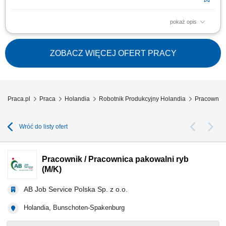
pokaż opis
Kogo szukamy? Szukasz pracy, w której możesz zacząć bez
doświadczenia? Zobacz ofertę przy pakowaniu i kontroli jakości owoców
oraz warzyw! Czym będziesz się zajmować? Dla naszego klienta w
ZOBACZ WIĘCEJ OFERT PRACY
Waddinxveen poszukujemy zmotywowanych osób do pracy w dziale
kontroli jakości oraz pakowania...
Praca.pl
Praca
Holandia
Robotnik Produkcyjny Holandia
Pracownik 
Wróć do listy ofert
Pracownik / Pracownica pakowalni ryb
(M/K)
AB Job Service Polska Sp. z o.o.
Holandia, Bunschoten-Spakenburg