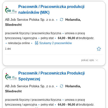
przeznaczonych do recyklingu, kontrola jakości surowców trafiających na
Pracownik / Pracowniczka produkcji
linię produkcyjną, wsparcie procesu odzysku metali i przygotowania
materiału do dalszego przetworzenia, praca przy taśmie produkcyjnej w
naleśników (M/K)
zespole,...
AB Job Service Polska Sp. z o.o.
Holandia,
Sliedrecht
pracownik fizyczny / pracowniczka fizyczna
umowa o pracę
tymczasową / agencyjna
pełny etat
64,00 - 96,00 zł
brutto/godz.
rekrutacja online
Szukamy 2 pracowników
1 dni
pokaż opis
Zakres obowiązków będziesz zajmować się pakowaniem produktów oraz
przygotowywaniem ich do wysyłki, pakowanie i przygotowywanie
Pracownik / Pracowniczka Produkcji
produktów do wysyłki, kontrola jakości, dbanie o porządek na stanowisku
pracy, praca zgodnie z zasadami higieny i bezpieczeństwa, dodatkowy
Spożywczej
plus? Regularnie...
AB Job Service Polska Sp. z o.o.
Holandia,
Sliedrecht
pracownik fizyczny / pracowniczka fizyczna
umowa o pracę
tymczasową / agencyjna
pełny etat
64,00 - 96,00 zł
brutto/godz.