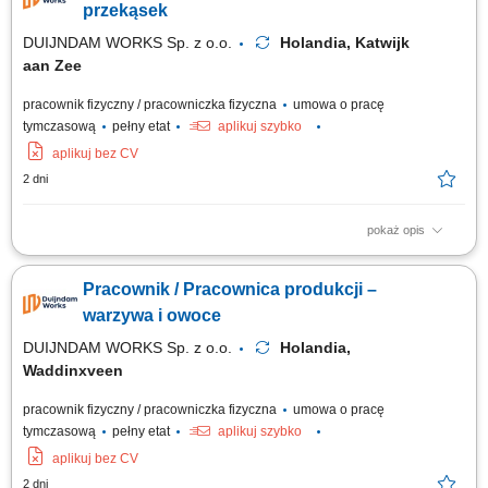
starannością. Naklejać odpowiednie etykiety na butelki, pudełka i tuby
przekąsek
zgodnie z konkretnymi...
DUIJNDAM WORKS Sp. z o.o.
Holandia, Katwijk
aan Zee
pracownik fizyczny / pracowniczka fizyczna
umowa o pracę
tymczasową
pełny etat
aplikuj szybko
aplikuj bez CV
2 dni
pokaż opis
Kogo szukamy? Pakowanie, produkcja i etykietowanie gotowych
produktów spożywczych – sprawdź ofertę pracy w branży spożywczej!
Pracownik / Pracownica produkcji –
Czym będziesz się zajmować? Dla naszego klienta w Katwijk aan Zee
poszukujemy zmotywowanych osób do pracy na produkcji z żywnością.
warzywa i owoce
Praca odbywa się w trzech...
DUIJNDAM WORKS Sp. z o.o.
Holandia,
Waddinxveen
pracownik fizyczny / pracowniczka fizyczna
umowa o pracę
tymczasową
pełny etat
aplikuj szybko
aplikuj bez CV
2 dni