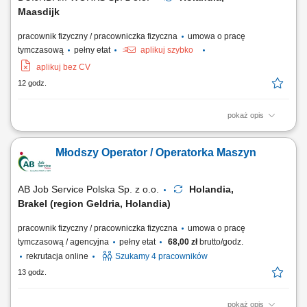
Maasdijk
pracownik fizyczny / pracowniczka fizyczna
umowa o pracę
tymczasową
pełny etat
aplikuj szybko
aplikuj bez CV
12 godz.
pokaż opis
Opis stanowiska Będziesz odpowiedzialny za kompleksowe
przygotowanie, ustawianie i bieżącą obsługę nowoczesnych urządzeń
Młodszy Operator / Operatorka Maszyn
pakujących typu Flowpack oraz systemów Netting. Do Twoich
codziennych zadań należeć będzie sprawna wymiana materiałów
eksploatacyjnych, w szczególności folii...
AB Job Service Polska Sp. z o.o.
Holandia,
Brakel (region Geldria, Holandia)
pracownik fizyczny / pracowniczka fizyczna
umowa o pracę
tymczasową / agencyjna
pełny etat
68,00 zł
brutto/godz.
rekrutacja online
Szukamy 4 pracowników
13 godz.
pokaż opis