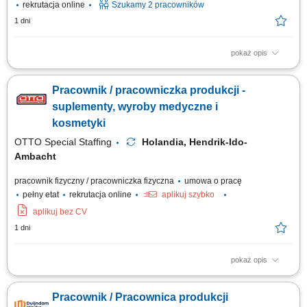
rekrutacja online
Szukamy 2 pracowników
1 dni
pokaż opis
Opis stanowiska Pakowanie gotowych produktów spożywczych zgodnie z
wymaganiami jakościowymi. Przygotowywanie zamówień do transportu i
Pracownik / pracowniczka produkcji -
dystrybucji. Sprawdzanie poprawności produktów oraz ich jakości.
Obsługa prostych procesów produkcyjnych na linii. Utrzymywanie
suplementy, wyroby medyczne i
porządku w miejscu pracy....
kosmetyki
OTTO Special Staffing
Holandia, Hendrik-Ido-
Ambacht
pracownik fizyczny / pracowniczka fizyczna
umowa o pracę
pełny etat
rekrutacja online
aplikuj szybko
aplikuj bez CV
1 dni
pokaż opis
Twoje codzienne zadania Bierzesz odpowiedzialność za proces
pakowania w profesjonalnym środowisku. Będziesz: Monitorować proces
Pracownik / Pracownica produkcji
pakowania, aby upewnić się, że produkty są pakowane z najwyższą