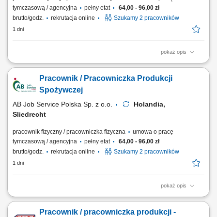
tymczasową / agencyjna
pełny etat
64,00 - 96,00 zł
brutto/godz.
rekrutacja online
Szukamy 2 pracowników
1 dni
pokaż opis
Zakres obowiązków będziesz zajmować się pakowaniem produktów
oraz przygotowywaniem ich do wysyłki, pakowanie i przygotowywanie
Pracownik / Pracowniczka Produkcji
produktów do wysyłki, kontrola jakości, dbanie o porządek na
stanowisku pracy, praca zgodnie z zasadami higieny i bezpieczeństwa,
Spożywczej
dodatkowy plus? Regularnie...
AB Job Service Polska Sp. z o.o.
Holandia,
Sliedrecht
pracownik fizyczny / pracowniczka fizyczna
umowa o pracę
tymczasową / agencyjna
pełny etat
64,00 - 96,00 zł
brutto/godz.
rekrutacja online
Szukamy 2 pracowników
1 dni
pokaż opis
Opis stanowiska Pakowanie gotowych produktów spożywczych zgodnie
z wymaganiami jakościowymi. Przygotowywanie zamówień do
Pracownik / pracowniczka produkcji -
transportu i dystrybucji. Sprawdzanie poprawności produktów oraz ich