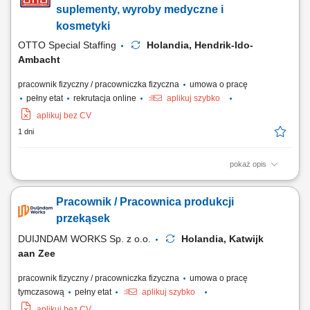
jakości. Obsługa prostych procesów produkcyjnych na linii.
suplementy, wyroby medyczne i
Utrzymywanie porządku w miejscu pracy....
kosmetyki
OTTO Special Staffing
Holandia, Hendrik-Ido-
Ambacht
pracownik fizyczny / pracowniczka fizyczna
umowa o pracę
pełny etat
rekrutacja online
aplikuj szybko
aplikuj bez CV
1 dni
pokaż opis
Twoje codzienne zadania Bierzesz odpowiedzialność za proces
pakowania w profesjonalnym środowisku. Będziesz: Monitorować
Pracownik / Pracownica produkcji
proces pakowania, aby upewnić się, że produkty są pakowane z
najwyższą starannością. Naklejać odpowiednie etykiety na butelki,
przekąsek
pudełka i tuby zgodnie z konkretnymi...
DUIJNDAM WORKS Sp. z o.o.
Holandia, Katwijk
aan Zee
pracownik fizyczny / pracowniczka fizyczna
umowa o pracę
tymczasową
pełny etat
aplikuj szybko
aplikuj bez CV