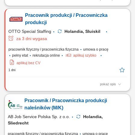
Obowiązki: Nauka obsługi nowoczesnych maszyn sortujących oraz
poznanie procesów produkcyjnych; Współudział w ustawianiu,
Pracownik produkcji / Pracowniczka
monitorowaniu i optymalizacji parametrów linii produkcyjnej; Pomoc
przy rozładunku metali i minerałów; Diagnozowanie drobnych usterek i
produkcji
ich samodzielne usuwanie; Dbanie...
OTTO Special Staffing
Holandia, Sluiskil
za 3 dni wygasa
pracownik fizyczny / pracowniczka fizyczna
umowa o pracę
pełny etat
rekrutacja online
aplikuj szybko
aplikuj bez CV
1 dni
pokaż opis
Zakres obowiązków sortowanie i selekcja różnych rodzajów materiałów
przeznaczonych do recyklingu, kontrola jakości surowców trafiających
Pracownik / Pracowniczka produkcji
na linię produkcyjną, wsparcie procesu odzysku metali i przygotowania
materiału do dalszego przetworzenia, praca przy taśmie produkcyjnej w
naleśników (M/K)
zespole,...
AB Job Service Polska Sp. z o.o.
Holandia,
Sliedrecht
pracownik fizyczny / pracowniczka fizyczna
umowa o pracę