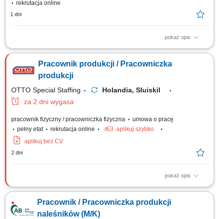
rekrutacja online
1 dni
pokaż opis
Czym będziesz się zajmować: Pakowaniem karmy dla zwierząt z
zachowaniem najwyższych standardów; Obsługą nowoczesnych
Pracownik produkcji / Pracowniczka
urządzeń pakujących; Weryfikacją jakości pakowanych produktów, wagi
oraz etykiet; Wprowadzaniem danych produkcyjnych do systemu
produkcji
komputera; Utrzymywaniem porządku na...
OTTO Special Staffing
Holandia, Sluiskil
za 2 dni wygasa
pracownik fizyczny / pracowniczka fizyczna
umowa o pracę
pełny etat
rekrutacja online
aplikuj szybko
aplikuj bez CV
2 dni
pokaż opis
Zakres obowiązków sortowanie i selekcja różnych rodzajów materiałów
przeznaczonych do recyklingu, kontrola jakości surowców trafiających na
Pracownik / Pracowniczka produkcji
linię produkcyjną, wsparcie procesu odzysku metali i przygotowania
materiału do dalszego przetworzenia, praca przy taśmie produkcyjnej w
naleśników (M/K)