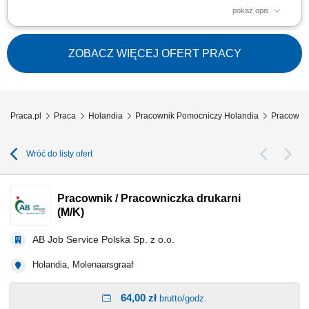
pokaż opis
Opis stanowiska Pakowanie gotowych produktów spożywczych zgodnie z
wymaganiami jakościowymi. Przygotowywanie zamówień do transportu i
dystrybucji. Sprawdzanie poprawności produktów oraz ich jakości.
ZOBACZ WIĘCEJ OFERT PRACY
Obsługa prostych procesów produkcyjnych na linii. Utrzymywanie
porządku w miejscu pracy....
Praca.pl
Praca
Holandia
Pracownik Pomocniczy Holandia
Pracownik
Wróć do listy ofert
Pracownik / Pracowniczka drukarni
(M/K)
AB Job Service Polska Sp. z o.o.
Holandia, Molenaarsgraaf
64,00 zł
brutto/godz.