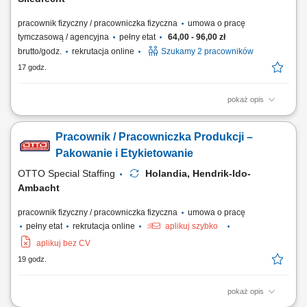
pracownik fizyczny / pracowniczka fizyczna
umowa o pracę
tymczasową / agencyjna
pełny etat
64,00 - 96,00 zł
brutto/godz.
rekrutacja online
Szukamy 2 pracowników
17 godz.
pokaż opis
Opis stanowiska Praca przy produkcji gotowych produktów
spożywczych, takich jak naleśniki i poffertjes. Pakowanie wyrobów oraz
Pracownik / Pracowniczka Produkcji –
przygotowywanie produktów do dalszej wysyłki. Kontrola jakości
produktów zgodnie z obowiązującymi standardami. Dbanie o czystość i
Pakowanie i Etykietowanie
porządek na stanowisku pracy....
OTTO Special Staffing
Holandia, Hendrik-Ido-
Ambacht
pracownik fizyczny / pracowniczka fizyczna
umowa o pracę
pełny etat
rekrutacja online
aplikuj szybko
aplikuj bez CV
19 godz.
pokaż opis
Opis stanowiska Realizacja procesu pakowania produktów w