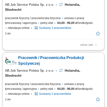
zespole,...
AB Job Service Polska Sp. z o.o.
Holandia,
Sliedrecht
pracownik fizyczny / pracowniczka fizyczna
umowa o pracę
tymczasową / agencyjna
pełny etat
64,00 - 96,00 zł
brutto/godz.
rekrutacja online
Szukamy 2 pracowników
2 dni
pokaż opis
Zakres obowiązków będziesz zajmować się pakowaniem produktów oraz
przygotowywaniem ich do wysyłki, pakowanie i przygotowywanie
Pracownik / Pracowniczka Produkcji
produktów do wysyłki, kontrola jakości, dbanie o porządek na stanowisku
pracy, praca zgodnie z zasadami higieny i bezpieczeństwa, dodatkowy
Spożywczej
plus? Regularnie...
AB Job Service Polska Sp. z o.o.
Holandia,
Sliedrecht
pracownik fizyczny / pracowniczka fizyczna
umowa o pracę
tymczasową / agencyjna
pełny etat
64,00 - 96,00 zł
brutto/godz.
rekrutacja online
Szukamy 2 pracowników
2 dni