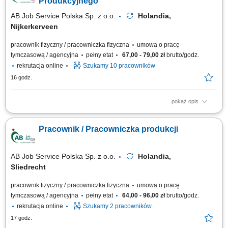
Produkcyjnego
AB Job Service Polska Sp. z o.o.
Holandia,
Nijkerkerveen
pracownik fizyczny / pracowniczka fizyczna
umowa o pracę
tymczasową / agencyjna
pełny etat
67,00 - 79,00 zł
brutto/godz.
rekrutacja online
Szukamy 10 pracowników
16 godz.
pokaż opis
Opis stanowiska wykonywanie prac produkcyjnych w zakładzie
przetwórstwa drobiu, zawieszanie drobiu na linii produkcyjnej zgodnie z
Pracownik / Pracowniczka produkcji
obowiązującymi procedurami, dbanie o porządek i czystość stanowiska
pracy, przestrzeganie zasad bezpieczeństwa oraz standardów jakości,
współpraca z...
AB Job Service Polska Sp. z o.o.
Holandia,
Sliedrecht
pracownik fizyczny / pracowniczka fizyczna
umowa o pracę
tymczasową / agencyjna
pełny etat
64,00 - 96,00 zł
brutto/godz.
rekrutacja online
Szukamy 2 pracowników
17 godz.