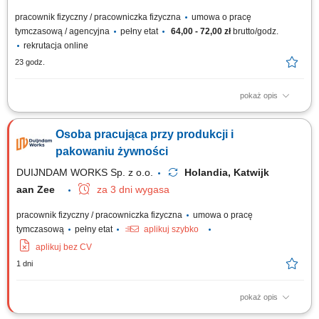
pracownik fizyczny / pracowniczka fizyczna
umowa o pracę
tymczasową / agencyjna
pełny etat
64,00 - 72,00 zł
brutto/godz.
rekrutacja online
23 godz.
pokaż opis
Nasz klient to nowoczesny zakład zajmujący się produkcją mokrej karmy
dla psów i kotów w puszkach. Firma wykorzystuje w dużym stopniu
Osoba pracująca przy produkcji i
zautomatyzowane linie produkcyjne, dzięki czemu proces produkcji jest
wydajny, precyzyjny i spełnia wysokie standardy jakości. Gotowe produkty
pakowaniu żywności
trafiają do...
DUIJNDAM WORKS Sp. z o.o.
Holandia, Katwijk
aan Zee
za 3 dni wygasa
pracownik fizyczny / pracowniczka fizyczna
umowa o pracę
tymczasową
pełny etat
aplikuj szybko
aplikuj bez CV
1 dni
pokaż opis
Zadania Pakowanie oraz przygotowywanie artykułów spożywczych