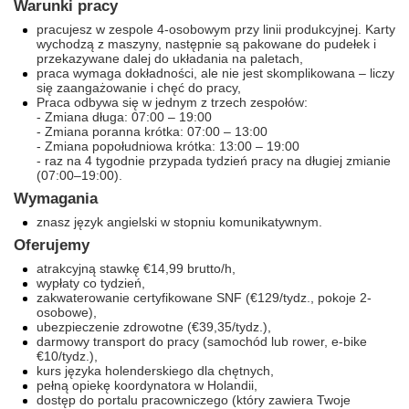
Warunki pracy
pracujesz w zespole 4-osobowym przy linii produkcyjnej. Karty
wychodzą z maszyny, następnie są pakowane do pudełek i
przekazywane dalej do układania na paletach,
praca wymaga dokładności, ale nie jest skomplikowana – liczy
się zaangażowanie i chęć do pracy,
Praca odbywa się w jednym z trzech zespołów:
- Zmiana długa: 07:00 – 19:00
- Zmiana poranna krótka: 07:00 – 13:00
- Zmiana popołudniowa krótka: 13:00 – 19:00
- raz na 4 tygodnie przypada tydzień pracy na długiej zmianie
(07:00–19:00).
Wymagania
znasz język angielski w stopniu komunikatywnym.
Oferujemy
atrakcyjną stawkę €14,99 brutto/h,
wypłaty co tydzień,
zakwaterowanie certyfikowane SNF (€129/tydz., pokoje 2-
osobowe),
ubezpieczenie zdrowotne (€39,35/tydz.),
darmowy transport do pracy (samochód lub rower, e-bike
€10/tydz.),
kurs języka holenderskiego dla chętnych,
pełną opiekę koordynatora w Holandii,
dostęp do portalu pracowniczego (który zawiera Twoje