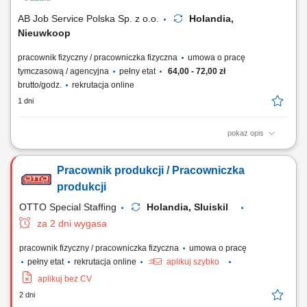
eksploatacyjnych, w szczególności folii...
AB Job Service Polska Sp. z o.o.
Holandia,
Nieuwkoop
pracownik fizyczny / pracowniczka fizyczna
umowa o pracę
tymczasową / agencyjna
pełny etat
64,00 - 72,00 zł
brutto/godz.
rekrutacja online
1 dni
pokaż opis
Czym będziesz się zajmować: Pakowaniem karmy dla zwierząt z
zachowaniem najwyższych standardów; Obsługą nowoczesnych
Pracownik produkcji / Pracowniczka
urządzeń pakujących; Weryfikacją jakości pakowanych produktów, wagi
oraz etykiet; Wprowadzaniem danych produkcyjnych do systemu
produkcji
komputera; Utrzymywaniem porządku na...
OTTO Special Staffing
Holandia, Sluiskil
za 2 dni wygasa
pracownik fizyczny / pracowniczka fizyczna
umowa o pracę
pełny etat
rekrutacja online
aplikuj szybko
aplikuj bez CV
2 dni