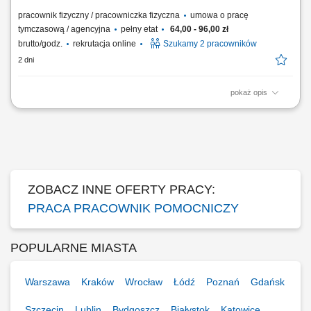
pracownik fizyczny / pracowniczka fizyczna
umowa o pracę
tymczasową / agencyjna
pełny etat
64,00 - 96,00 zł
brutto/godz.
rekrutacja online
Szukamy 2 pracowników
2 dni
pokaż opis
Opis stanowiska Pakowanie gotowych produktów spożywczych zgodnie
z wymaganiami jakościowymi. Przygotowywanie zamówień do
transportu i dystrybucji. Sprawdzanie poprawności produktów oraz ich
jakości. Obsługa prostych procesów produkcyjnych na linii.
Utrzymywanie porządku w miejscu pracy....
ZOBACZ INNE OFERTY PRACY:
PRACA PRACOWNIK POMOCNICZY
POPULARNE MIASTA
Warszawa
Kraków
Wrocław
Łódź
Poznań
Gdańsk
Szczecin
Lublin
Bydgoszcz
Białystok
Katowice