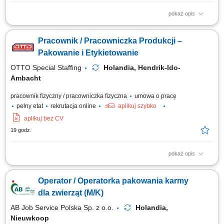
pokaż opis
Opis stanowiska Praca przy produkcji gotowych produktów spożywczych,
takich jak naleśniki i poffertjes. Pakowanie wyrobów oraz
Pracownik / Pracowniczka Produkcji –
przygotowywanie produktów do dalszej wysyłki. Kontrola jakości
produktów zgodnie z obowiązującymi standardami. Dbanie o czystość i
Pakowanie i Etykietowanie
porządek na stanowisku pracy....
OTTO Special Staffing
Holandia, Hendrik-Ido-
Ambacht
pracownik fizyczny / pracowniczka fizyczna
umowa o pracę
pełny etat
rekrutacja online
aplikuj szybko
aplikuj bez CV
19 godz.
pokaż opis
Opis stanowiska Realizacja procesu pakowania produktów w środowisku
produkcyjnym o wysokich standardach jakości; Kontrola poprawności
Operator / Operatorka pakowania karmy
etykietowania opakowań (butelki, tuby, pudełka) zgodnie z instrukcjami;
Przygotowanie gotowych wyrobów do wysyłki na rynki zagraniczne;
dla zwierząt (M/K)
Monitorowanie jakości...
AB Job Service Polska Sp. z o.o.
Holandia,
Nieuwkoop