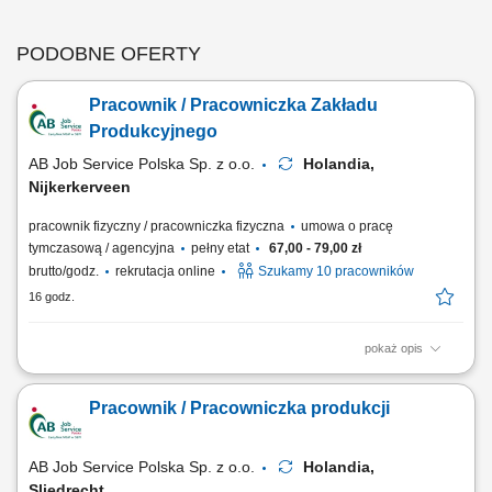
PODOBNE OFERTY
Pracownik / Pracowniczka Zakładu
Produkcyjnego
AB Job Service Polska Sp. z o.o.
Holandia,
Nijkerkerveen
pracownik fizyczny / pracowniczka fizyczna
umowa o pracę
tymczasową / agencyjna
pełny etat
67,00 - 79,00 zł
brutto/godz.
rekrutacja online
Szukamy 10 pracowników
16 godz.
pokaż opis
Opis stanowiska wykonywanie prac produkcyjnych w zakładzie
przetwórstwa drobiu, zawieszanie drobiu na linii produkcyjnej zgodnie z
Pracownik / Pracowniczka produkcji
obowiązującymi procedurami, dbanie o porządek i czystość stanowiska
pracy, przestrzeganie zasad bezpieczeństwa oraz standardów jakości,
współpraca z...
AB Job Service Polska Sp. z o.o.
Holandia,
Sliedrecht