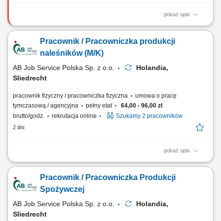
pokaż opis
Zakres obowiązków sortowanie i selekcja różnych rodzajów materiałów
przeznaczonych do recyklingu, kontrola jakości surowców trafiających
Pracownik / Pracowniczka produkcji
na linię produkcyjną, wsparcie procesu odzysku metali i przygotowania
materiału do dalszego przetworzenia, praca przy taśmie produkcyjnej w
naleśników (M/K)
zespole,...
AB Job Service Polska Sp. z o.o.
Holandia,
Sliedrecht
pracownik fizyczny / pracowniczka fizyczna
umowa o pracę
tymczasową / agencyjna
pełny etat
64,00 - 96,00 zł
brutto/godz.
rekrutacja online
Szukamy 2 pracowników
2 dni
pokaż opis
Zakres obowiązków będziesz zajmować się pakowaniem produktów
oraz przygotowywaniem ich do wysyłki, pakowanie i przygotowywanie
Pracownik / Pracowniczka Produkcji
produktów do wysyłki, kontrola jakości, dbanie o porządek na
stanowisku pracy, praca zgodnie z zasadami higieny i bezpieczeństwa,
Spożywczej
dodatkowy plus? Regularnie...
AB Job Service Polska Sp. z o.o.
Holandia,
Sliedrecht