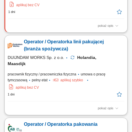
aplikuj bez CV
1 dni
pokaż opis
Zadania Pakowanie oraz przygotowywanie artykułów spożywczych
(sałatki, dipy, przekąski) Kontrola jakości towarów na każdym etapie
Operator / Operatorka linii pakującej
procesu; Obsługa maszyn i urządzeń produkcyjnych; Dbanie o czystość
wokół swojego stanowiska pracy;
(branża spożywcza)
DUIJNDAM WORKS Sp. z o.o.
Holandia,
Maasdijk
pracownik fizyczny / pracowniczka fizyczna
umowa o pracę
tymczasową
pełny etat
aplikuj szybko
aplikuj bez CV
1 dni
pokaż opis
Opis stanowiska Będziesz odpowiedzialny za kompleksowe
przygotowanie, ustawianie i bieżącą obsługę nowoczesnych urządzeń
Operator / Operatorka pakowania
pakujących typu Flowpack oraz systemów Netting. Do Twoich
codziennych zadań należeć będzie sprawna wymiana materiałów