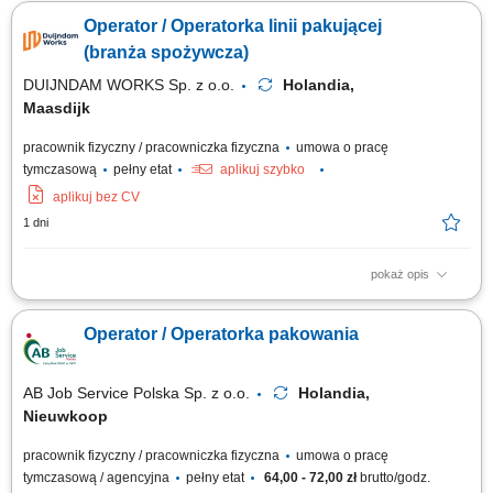
(sałatki, dipy, przekąski) Kontrola jakości towarów na każdym etapie
Operator / Operatorka linii pakującej
procesu; Obsługa maszyn i urządzeń produkcyjnych; Dbanie o czystość
wokół swojego stanowiska pracy;
(branża spożywcza)
DUIJNDAM WORKS Sp. z o.o.
Holandia,
Maasdijk
pracownik fizyczny / pracowniczka fizyczna
umowa o pracę
tymczasową
pełny etat
aplikuj szybko
aplikuj bez CV
1 dni
pokaż opis
Opis stanowiska Będziesz odpowiedzialny za kompleksowe
przygotowanie, ustawianie i bieżącą obsługę nowoczesnych urządzeń
Operator / Operatorka pakowania
pakujących typu Flowpack oraz systemów Netting. Do Twoich
codziennych zadań należeć będzie sprawna wymiana materiałów
eksploatacyjnych, w szczególności folii...
AB Job Service Polska Sp. z o.o.
Holandia,
Nieuwkoop
pracownik fizyczny / pracowniczka fizyczna
umowa o pracę
tymczasową / agencyjna
pełny etat
64,00 - 72,00 zł
brutto/godz.