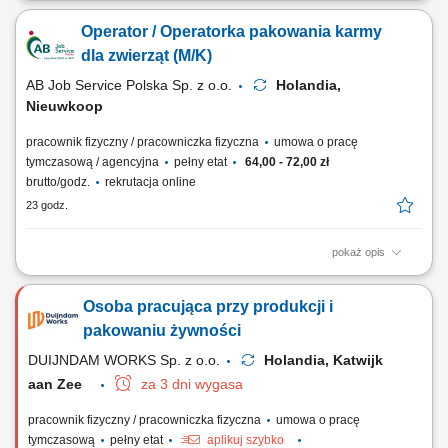
środowisku produkcyjnym o wysokich standardach jakości; Kontrola
Operator / Operatorka pakowania karmy
poprawności etykietowania opakowań (butelki, tuby, pudełka) zgodnie z
instrukcjami; Przygotowanie gotowych wyrobów do wysyłki na rynki
dla zwierząt (M/K)
zagraniczne; Monitorowanie jakości...
AB Job Service Polska Sp. z o.o.
Holandia,
Nieuwkoop
pracownik fizyczny / pracowniczka fizyczna
umowa o pracę
tymczasową / agencyjna
pełny etat
64,00 - 72,00 zł
brutto/godz.
rekrutacja online
23 godz.
pokaż opis
Nasz klient to nowoczesny zakład zajmujący się produkcją mokrej
karmy dla psów i kotów w puszkach. Firma wykorzystuje w dużym
Osoba pracująca przy produkcji i
stopniu zautomatyzowane linie produkcyjne, dzięki czemu proces
produkcji jest wydajny, precyzyjny i spełnia wysokie standardy jakości.
pakowaniu żywności
Gotowe produkty trafiają do...
DUIJNDAM WORKS Sp. z o.o.
Holandia, Katwijk
aan Zee
za 3 dni wygasa
pracownik fizyczny / pracowniczka fizyczna
umowa o pracę
tymczasową
pełny etat
aplikuj szybko