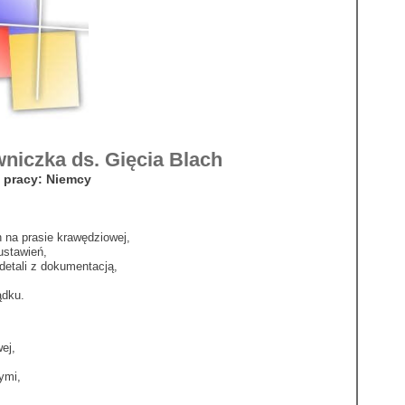
niczka ds. Gięcia Blach
 pracy: Niemcy
 na prasie krawędziowej,
ustawień,
detali z dokumentacją,
ądku.
ej,
ymi,