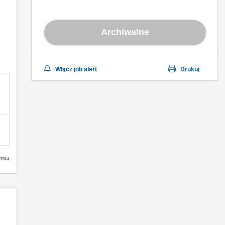
Archiwalne
Włącz job alert
Drukuj
emu