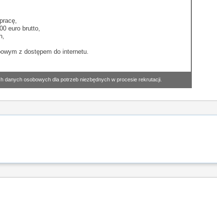
pracę,
0 euro brutto,
h,
owym z dostępem do internetu.
h danych osobowych dla potrzeb niezbędnych w procesie rekrutacji.