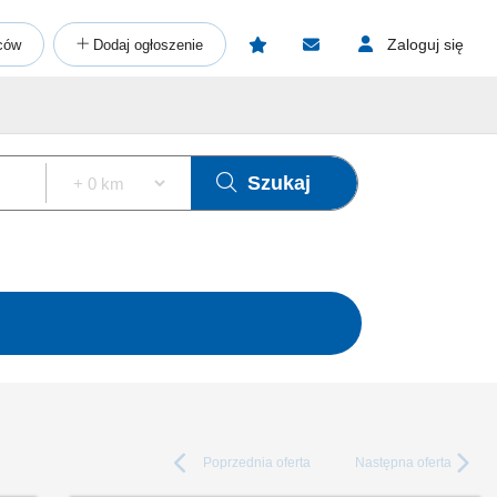
Zaloguj się
ców
Dodaj ogłoszenie
Szukaj
Poprzednia
oferta
Następna
oferta