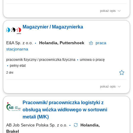
pokaż opis
Opis stanowiska: realizacja operacji logistycznych związanych z
transportem i składowaniem stali, obsługa suwnicy przy przemieszczaniu
Magazynier / Magazynierka
ciężkich elementów metalowych, załadunek i rozładunek transportów
ciężarowych zgodnie z procedurami, kontrola jakości i prawidłowego
rozmieszczenia...
E&A Sp. z o.o.
Holandia, Puttershoek
praca
stacjonarna
pracownik fizyczny / pracowniczka fizyczna
umowa o pracę
pełny etat
2 dni
pokaż opis
Zakres obowiązków: Zbieranie zamówień za pomocą skanera;
Przygotowywanie zamówień do wysyłki Obsługa wózka EPT – nie
Pracownik/ pracowniczka logistyki z
wymagamy uprawnień ani doświadczenia; Rozładunek, kontrola i
załadunek kontenerów / ciężarówek Zabezpieczanie / foliowanie palet;
obsługą wózka widłowego w sortowni
Zapewnienie ogólnego wsparcia...
metali (M/K)
AB Job Service Polska Sp. z o.o.
Holandia,
Brakel