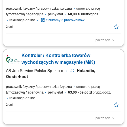
pracownik fizyczny / pracowniczka fizyczna
umowa o pracę
tymczasową / agencyjna
pełny etat
68,00 zł
brutto/godz.
rekrutacja online
Szukamy 3 pracowników
2 dni
pokaż opis
Dla naszego Klienta – nowoczesnej firmy, specjalizującej się w
odzyskiwaniu i sortowaniu metali nieżelaznych, poszukujemy kandydatów
Kontroler / Kontrolerka towarów
na stanowisko wszechstronnego pracownika/pracowniczki logistyki z
obsługą wózka widłowego. Zakres obowiązków Zarządzanie zapasami
wychodzących w magazynie (M/K)
skrzyń i worków typu...
AB Job Service Polska Sp. z o.o.
Holandia,
Oosterhout
pracownik fizyczny / pracowniczka fizyczna
umowa o pracę
tymczasową / agencyjna
pełny etat
63,00 - 69,00 zł
brutto/godz.
rekrutacja online
2 dni
pokaż opis
Nasz Klient to to nowoczesna firma logistyczna z siedzibą w Oosterhout