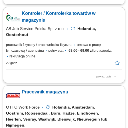
Twoje codzienne zadania Będziesz zarządzać przepływem wyrobów
stalowych przyjeżdżających do zakładu i opuszczających go. Będziesz:
Kontroler / Kontrolerka towarów w
ładować i rozładowywać ciężarówki różnymi rodzajami stali
konstrukcyjnej. Obsługuj suwnicę, aby przemieszczać duże i ciężkie
magazynie
elementy stalowe....
AB Job Service Polska Sp. z o.o.
Holandia,
Oosterhout
pracownik fizyczny / pracowniczka fizyczna
umowa o pracę
tymczasową / agencyjna
pełny etat
63,00 - 69,00 zł
brutto/godz.
rekrutacja online
22 godz.
pokaż opis
Zadania na stanowisku: Weryfikacja ilościowa i jakościowa towarów
przed załadunkiem do kontenerów; Wprowadzanie danych do programu
Pracownik magazynu
magazynowego oraz arkuszy Excel; Składanie zamówień na brakujące
artykuły niespożywcze; Kontrola jakościowa oraz ilościowa palet;
Optymalizacja ułożenia...
OTTO Work Force
Holandia, Amsterdam,
Oostrum, Roosendaal, Born, Hadze, Eindhoven,
Heerlen, Venray, Waalwijk, Bleiswijk, Nieuwegein lub
Nijmegen.