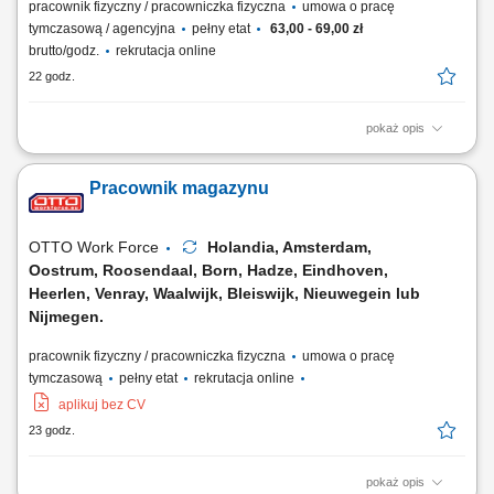
pracownik fizyczny / pracowniczka fizyczna
umowa o pracę
tymczasową / agencyjna
pełny etat
63,00 - 69,00 zł
brutto/godz.
rekrutacja online
22 godz.
pokaż opis
Zadania na stanowisku: Weryfikacja ilościowa i jakościowa towarów
przed załadunkiem do kontenerów; Wprowadzanie danych do
Pracownik magazynu
programu magazynowego oraz arkuszy Excel; Składanie zamówień na
brakujące artykuły niespożywcze; Kontrola jakościowa oraz ilościowa
palet; Optymalizacja ułożenia...
OTTO Work Force
Holandia, Amsterdam,
Oostrum, Roosendaal, Born, Hadze, Eindhoven,
Heerlen, Venray, Waalwijk, Bleiswijk, Nieuwegein lub
Nijmegen.
pracownik fizyczny / pracowniczka fizyczna
umowa o pracę
tymczasową
pełny etat
rekrutacja online
aplikuj bez CV
23 godz.
pokaż opis