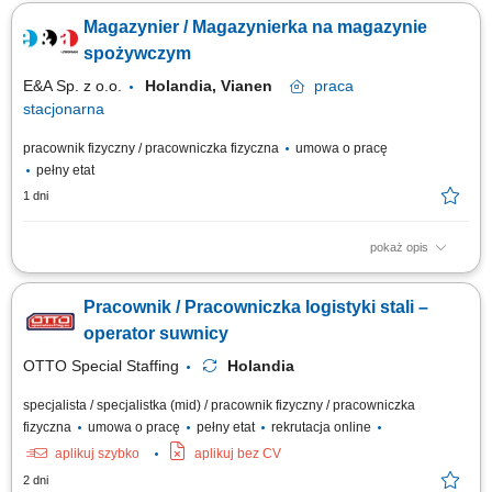
wykorzystaniem nowoczesnych systemów głosowych i skanerów.
Magazynier / Magazynierka na magazynie
Selekcja produktów pod kątem ich właściwego stanu, świeżości oraz
poprawnej liczby sztuk. Zabezpieczanie towarów i układanie ich w
spożywczym
pojemnikach transportowych....
E&A Sp. z o.o.
Holandia, Vianen
praca
stacjonarna
pracownik fizyczny / pracowniczka fizyczna
umowa o pracę
pełny etat
1 dni
pokaż opis
Zakres obowiązków: kontrola jakości i ilości skompletowanych zamówień;
sortowanie i skanowanie produktów; przygotowywanie zamówień według
Pracownik / Pracowniczka logistyki stali –
tras i klientów; zgłaszanie i rozwiązywanie ewentualnych niezgodności;
Wymagania: komunikatywny poziom języka angielskiego; osoby
operator suwnicy
zainteresowane...
OTTO Special Staffing
Holandia
specjalista / specjalistka (mid) / pracownik fizyczny / pracowniczka
fizyczna
umowa o pracę
pełny etat
rekrutacja online
aplikuj szybko
aplikuj bez CV
2 dni