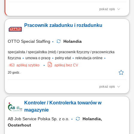
pokaż opis
Opis stanowiska Przyjmowanie dostaw oraz przygotowywanie towarów
do wysyłki; Załadunek i rozładunek produktów przy wykorzystaniu
Pracownik załadunku i rozładunku
dostępnych narzędzi magazynowych; Kompletacja zamówień i
przygotowywanie paczek dla klientów; Sortowanie oraz kontrola jakości
produktów; Dbanie o...
OTTO Special Staffing
Holandia
specjalista / specjalistka (mid) / pracownik fizyczny / pracowniczka
fizyczna
umowa o pracę
pełny etat
rekrutacja online
aplikuj szybko
aplikuj bez CV
20 godz.
pokaż opis
Twoje codzienne zadania Będziesz zarządzać przepływem wyrobów
stalowych przyjeżdżających do zakładu i opuszczających go. Będziesz:
Kontroler / Kontrolerka towarów w
ładować i rozładowywać ciężarówki różnymi rodzajami stali
konstrukcyjnej. Obsługuj suwnicę, aby przemieszczać duże i ciężkie
magazynie
elementy stalowe....
AB Job Service Polska Sp. z o.o.
Holandia,
Oosterhout