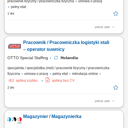
pracownik fizyczny / pracowniczka fizyczna
umowa o pracę
pełny etat
1 dni
pokaż opis
Zakres obowiązków: kontrola jakości i ilości skompletowanych
zamówień; sortowanie i skanowanie produktów; przygotowywanie
Pracownik / Pracowniczka logistyki stali
zamówień według tras i klientów; zgłaszanie i rozwiązywanie
ewentualnych niezgodności; Wymagania: komunikatywny poziom
– operator suwnicy
języka angielskiego; osoby zainteresowane...
OTTO Special Staffing
Holandia
specjalista / specjalistka (mid) / pracownik fizyczny / pracowniczka
fizyczna
umowa o pracę
pełny etat
rekrutacja online
aplikuj szybko
aplikuj bez CV
2 dni
pokaż opis
Opis stanowiska: realizacja operacji logistycznych związanych z
transportem i składowaniem stali, obsługa suwnicy przy
Magazynier / Magazynierka
przemieszczaniu ciężkich elementów metalowych, załadunek i
rozładunek transportów ciężarowych zgodnie z procedurami, kontrola
jakości i prawidłowego rozmieszczenia...