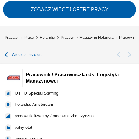
(Holandia), specjalizująca się w organizacji transportu i zarządzaniu
łańcuchem dostaw na terenie Europy. Firma koncentruje się na spedycji i
ZOBACZ WIĘCEJ OFERT PRACY
logistyce intermodalnej, łącząc transport drogowy z innymi formami
przewozu,...
Praca.pl
Praca
Holandia
Pracownik Magazynu Holandia
Pracownik 
Wróć do listy ofert
Pracownik / Pracowniczka ds. Logistyki
Magazynowej
OTTO Special Staffing
Holandia, Amsterdam
pracownik fizyczny / pracowniczka fizyczna
pełny etat
umowa o pracę