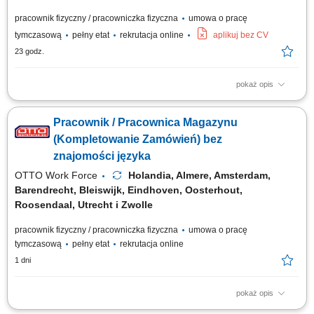
pracownik fizyczny / pracowniczka fizyczna
umowa o pracę
tymczasową
pełny etat
rekrutacja online
aplikuj bez CV
23 godz.
pokaż opis
Twoje codzienne zadania Wspierasz codzienną pracę w magazynie.
Będziesz kompletować produkty ręcznie lub metodą voice picking.
Pracownik / Pracownica Magazynu
Ostrożnie załaduj i rozładuj ciężarówki. Umieść przedmioty we właściwym
miejscu. Prowadź EPT lub inny wózek elektryczny. Przygotuj towar do
(Kompletowanie Zamówień) bez
wysyłki. Pomoc...
znajomości języka
OTTO Work Force
Holandia, Almere, Amsterdam,
Barendrecht, Bleiswijk, Eindhoven, Oosterhout,
Roosendaal, Utrecht i Zwolle
pracownik fizyczny / pracowniczka fizyczna
umowa o pracę
tymczasową
pełny etat
rekrutacja online
1 dni
pokaż opis
Zadania Przygotowywanie zamówień dla klientów e-supermarketu z