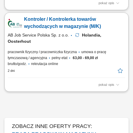
pokaż opis
Dla naszego Klienta – nowoczesnej firmy, specjalizującej się w
odzyskiwaniu i sortowaniu metali nieżelaznych, poszukujemy
Kontroler / Kontrolerka towarów
kandydatów na stanowisko wszechstronnego pracownika/pracowniczki
logistyki z obsługą wózka widłowego. Zakres obowiązków Zarządzanie
wychodzących w magazynie (M/K)
zapasami skrzyń i worków typu...
AB Job Service Polska Sp. z o.o.
Holandia,
Oosterhout
pracownik fizyczny / pracowniczka fizyczna
umowa o pracę
tymczasową / agencyjna
pełny etat
63,00 - 69,00 zł
brutto/godz.
rekrutacja online
2 dni
pokaż opis
Nasz Klient to to nowoczesna firma logistyczna z siedzibą w Oosterhout
(Holandia), specjalizująca się w organizacji transportu i zarządzaniu
łańcuchem dostaw na terenie Europy. Firma koncentruje się na spedycji
i logistyce intermodalnej, łącząc transport drogowy z innymi formami
przewozu,...
ZOBACZ INNE OFERTY PRACY: