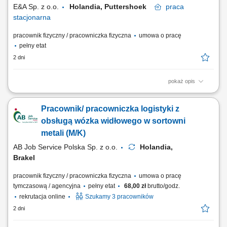
E&A Sp. z o.o.
Holandia, Puttershoek
praca
stacjonarna
pracownik fizyczny / pracowniczka fizyczna
umowa o pracę
pełny etat
2 dni
pokaż opis
Zakres obowiązków: Zbieranie zamówień za pomocą skanera;
Przygotowywanie zamówień do wysyłki Obsługa wózka EPT – nie
Pracownik/ pracowniczka logistyki z
wymagamy uprawnień ani doświadczenia; Rozładunek, kontrola i
załadunek kontenerów / ciężarówek Zabezpieczanie / foliowanie palet;
obsługą wózka widłowego w sortowni
Zapewnienie ogólnego wsparcia...
metali (M/K)
AB Job Service Polska Sp. z o.o.
Holandia,
Brakel
pracownik fizyczny / pracowniczka fizyczna
umowa o pracę
tymczasową / agencyjna
pełny etat
68,00 zł
brutto/godz.
rekrutacja online
Szukamy 3 pracowników
2 dni