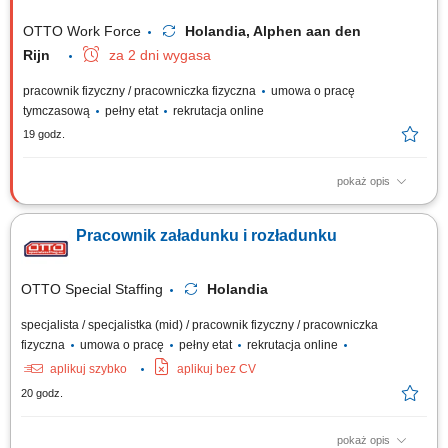
OTTO Work Force
Holandia, Alphen aan den
Rijn
za 2 dni wygasa
pracownik fizyczny / pracowniczka fizyczna
umowa o pracę
tymczasową
pełny etat
rekrutacja online
19 godz.
pokaż opis
Opis stanowiska Przyjmowanie dostaw oraz przygotowywanie towarów
do wysyłki; Załadunek i rozładunek produktów przy wykorzystaniu
Pracownik załadunku i rozładunku
dostępnych narzędzi magazynowych; Kompletacja zamówień i
przygotowywanie paczek dla klientów; Sortowanie oraz kontrola jakości
produktów; Dbanie o...
OTTO Special Staffing
Holandia
specjalista / specjalistka (mid) / pracownik fizyczny / pracowniczka
fizyczna
umowa o pracę
pełny etat
rekrutacja online
aplikuj szybko
aplikuj bez CV
20 godz.
pokaż opis