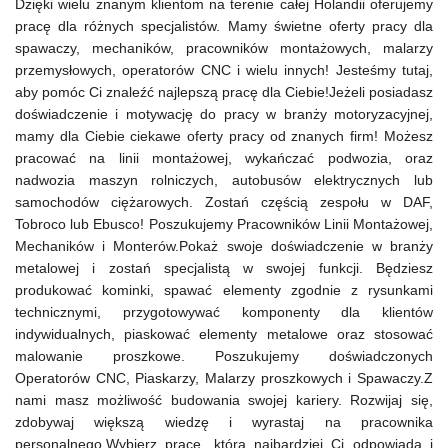
Dzięki wielu znanym klientom na terenie całej Holandii oferujemy
pracę dla różnych specjalistów. Mamy świetne oferty pracy dla
spawaczy, mechaników, pracowników montażowych, malarzy
przemysłowych, operatorów CNC i wielu innych! Jesteśmy tutaj,
aby pomóc Ci znaleźć najlepszą pracę dla Ciebie!Jeżeli posiadasz
doświadczenie i motywację do pracy w branży motoryzacyjnej,
mamy dla Ciebie ciekawe oferty pracy od znanych firm! Możesz
pracować na linii montażowej, wykańczać podwozia, oraz
nadwozia maszyn rolniczych, autobusów elektrycznych lub
samochodów ciężarowych. Zostań częścią zespołu w DAF,
Tobroco lub Ebusco! Poszukujemy Pracowników Linii Montażowej,
Mechaników i Monterów.Pokaż swoje doświadczenie w branży
metalowej i zostań specjalistą w swojej funkcji. Będziesz
produkować kominki, spawać elementy zgodnie z rysunkami
technicznymi, przygotowywać komponenty dla klientów
indywidualnych, piaskować elementy metalowe oraz stosować
malowanie proszkowe. Poszukujemy doświadczonych
Operatorów CNC, Piaskarzy, Malarzy proszkowych i Spawaczy.Z
nami masz możliwość budowania swojej kariery. Rozwijaj się,
zdobywaj większą wiedzę i wyrastaj na pracownika
personalnego.Wybierz pracę, która najbardziej Ci odpowiada i