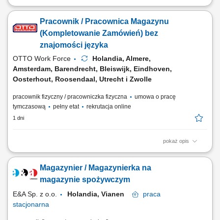
Twoje codzienne zadania Wspierasz codzienną pracę w magazynie.
Będziesz kompletować produkty ręcznie lub metodą voice picking.
Pracownik / Pracownica Magazynu
Ostrożnie załaduj i rozładuj ciężarówki. Umieść przedmioty we
właściwym miejscu. Prowadź EPT lub inny wózek elektryczny. Przygotuj
(Kompletowanie Zamówień) bez
towar do wysyłki. Pomoc...
znajomości języka
OTTO Work Force
Holandia, Almere,
Amsterdam, Barendrecht, Bleiswijk, Eindhoven,
Oosterhout, Roosendaal, Utrecht i Zwolle
pracownik fizyczny / pracowniczka fizyczna
umowa o pracę
tymczasową
pełny etat
rekrutacja online
1 dni
pokaż opis
Zadania Przygotowywanie zamówień dla klientów e-supermarketu z
wykorzystaniem nowoczesnych systemów głosowych i skanerów.
Magazynier / Magazynierka na
Selekcja produktów pod kątem ich właściwego stanu, świeżości oraz
poprawnej liczby sztuk. Zabezpieczanie towarów i układanie ich w
magazynie spożywczym
pojemnikach transportowych....
E&A Sp. z o.o.
Holandia, Vianen
praca
stacjonarna