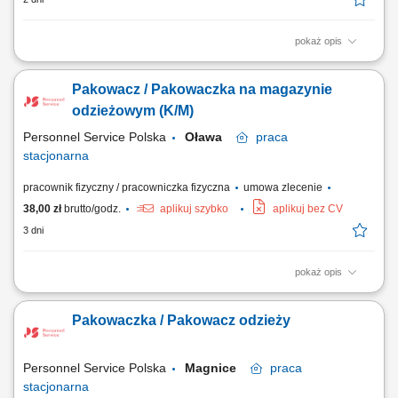
pokaż opis
Opis stanowiska Proste prace przy pakowaniu towaru niewymagające
doświadczenia i znajomości języka; Układanie produktów; Inne prace
Pakowacz / Pakowaczka na magazynie
pomocnicze;
odzieżowym (K/M)
Personnel Service Polska
Oława
praca
stacjonarna
pracownik fizyczny / pracowniczka fizyczna
umowa zlecenie
38,00 zł
brutto/godz.
aplikuj szybko
aplikuj bez CV
3 dni
pokaż opis
Zadania: Kompletacja zamówień; Pakowanie i przygotowanie towaru do
wysyłki; Obsługa skanera; Wymagania: Gotowość do pracy zmianowej
Pakowaczka / Pakowacz odzieży
4/2 (pon-ndz) 6-17:45/ 18-5:45; Praca chodząca (nabijamy kroki⁠⁠⁠⁠) Mile
widziane zaangażowanie i chęć do nauki; Doświadczenie nie jest
wymagane —...
Personnel Service Polska
Magnice
praca
stacjonarna