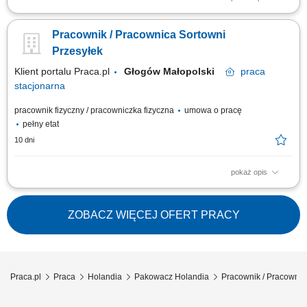
Obsługa procesów magazynowych związanych z przesyłkami listowymi.
Sortowanie i przygotowywanie przesyłek do dalszej dystrybucji.
Pracownik / Pracownica Sortowni
Załadunek i rozładunek przesyłek. Zabezpieczanie przesyłek oraz dbanie
o ich właściwy stan podczas obsługi. Przestrzeganie procedur
Przesyłek
bezpieczeństwa i organizacji pracy.
Klient portalu Praca.pl
Głogów Małopolski
praca
stacjonarna
pracownik fizyczny / pracowniczka fizyczna
umowa o pracę
pełny etat
10 dni
pokaż opis
Obsługa procesów magazynowych związanych z przesyłkami listowymi.
Sortowanie i przygotowywanie przesyłek do dalszej dystrybucji.
Załadunek i rozładunek przesyłek. Zabezpieczanie przesyłek oraz dbanie
ZOBACZ WIĘCEJ OFERT PRACY
o ich właściwy stan podczas obsługi. Przestrzeganie procedur
bezpieczeństwa i organizacji pracy.
Praca.pl
Praca
Holandia
Pakowacz Holandia
Pracownik / Pracownic