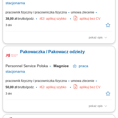
stacjonarna
pracownik fizyczny / pracowniczka fizyczna
umowa zlecenie
38,00 zł
brutto/godz.
aplikuj szybko
aplikuj bez CV
3 dni
pokaż opis
Zadania: Kompletacja zamówień; Pakowanie i przygotowanie towaru do
wysyłki; Obsługa skanera; Wymagania: Gotowość do pracy zmianowej 4/2
Pakowaczka / Pakowacz odzieży
(pon-ndz) 6-17:45/ 18-5:45; Praca chodząca (nabijamy kroki⁠⁠⁠⁠) Mile
widziane zaangażowanie i chęć do nauki; Doświadczenie nie jest
wymagane —...
Personnel Service Polska
Magnice
praca
stacjonarna
pracownik fizyczny / pracowniczka fizyczna
umowa zlecenie
50,00 zł
brutto/godz.
aplikuj szybko
aplikuj bez CV
3 dni
pokaż opis
Zadania: Kompletowanie zamówień zgodnie z wytycznymi. Pakowanie
odzieży i przygotowywanie przesyłek do wysyłki. Obsługa skanera