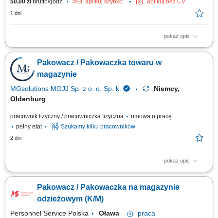
50,00 zł
brutto/godz.
aplikuj szybko
aplikuj bez CV
1 dni
pokaż opis
Opis stanowiska: Kompletowanie zamówień zgodnie z listą produktów.
Pakowanie odzieży oraz przygotowywanie przesyłek do wysyłki. Obsługa
Pakowacz / Pakowaczka towaru w
skanera magazynowego podczas realizacji zleceń. Dbanie o porządek i
bezpieczeństwo na stanowisku pracy.
magazynie
MGsolutions MGJJ Sp. z o. o. Sp. k.
Niemcy,
Oldenburg
pracownik fizyczny / pracowniczka fizyczna
umowa o pracę
pełny etat
Szukamy kilku pracowników
2 dni
pokaż opis
Opis stanowiska Proste prace przy pakowaniu towaru niewymagające
doświadczenia i znajomości języka; Układanie produktów; Inne prace
Pakowacz / Pakowaczka na magazynie
pomocnicze;
odzieżowym (K/M)
Personnel Service Polska
Oława
praca