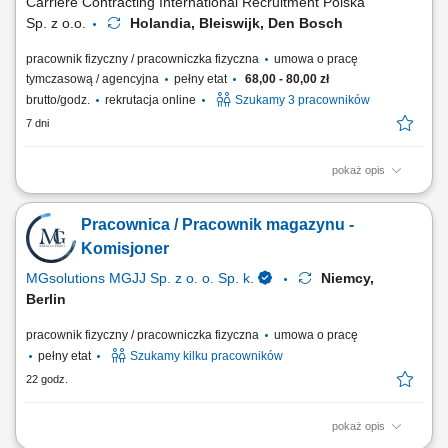
Carriere Contracting International Recruitment Polska
Sp. z o.o.
Holandia, Bleiswijk, Den Bosch
pracownik fizyczny / pracowniczka fizyczna
umowa o pracę
tymczasową / agencyjna
pełny etat
68,00 - 80,00 zł
brutto/godz.
rekrutacja online
Szukamy 3 pracowników
7 dni
pokaż opis
Dołącz do międzynarodowego zespołu magazynowego
odpowiedzialnego za przygotowywanie zamówień online dla jednej z
Pracownica / Pracownik magazynu -
największych sieci handlowych w Holandii. To oferta dla osób, które
chcą rozpocząć pracę za granicą lub zdobyć doświadczenie w branży
Komisjoner
logistycznej. Twoje zadania:...
MGsolutions MGJJ Sp. z o. o. Sp. k.
Niemcy,
Berlin
pracownik fizyczny / pracowniczka fizyczna
umowa o pracę
pełny etat
Szukamy kilku pracowników
22 godz.
pokaż opis