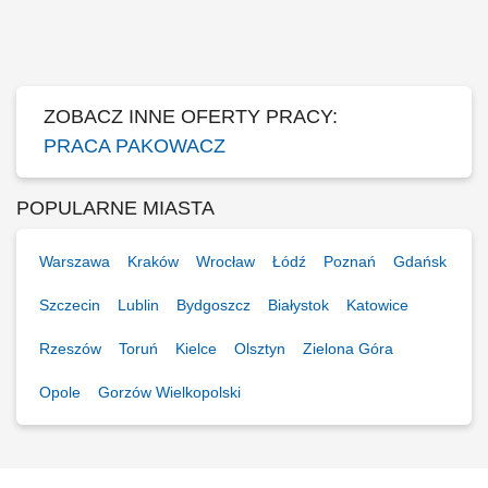
Sortowanie i przygotowywanie przesyłek do dalszej dystrybucji.
Załadunek i rozładunek przesyłek. Zabezpieczanie przesyłek oraz
dbanie o ich właściwy stan podczas obsługi. Przestrzeganie procedur
bezpieczeństwa i organizacji pracy.
ZOBACZ INNE OFERTY PRACY:
PRACA PAKOWACZ
POPULARNE MIASTA
Warszawa
Kraków
Wrocław
Łódź
Poznań
Gdańsk
Szczecin
Lublin
Bydgoszcz
Białystok
Katowice
Rzeszów
Toruń
Kielce
Olsztyn
Zielona Góra
Opole
Gorzów Wielkopolski