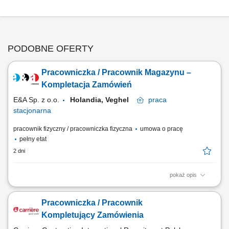
PODOBNE OFERTY
Pracowniczka / Pracownik Magazynu –
Kompletacja Zamówień
E&A Sp. z o.o.
Holandia, Veghel
praca
stacjonarna
pracownik fizyczny / pracowniczka fizyczna
umowa o pracę
pełny etat
2 dni
pokaż opis
Zakres obowiązków: kompletowanie zamówień z asortymentem non-
food (m.in. kawa, herbata, napoje, sztućce, talerze), skanowanie
Pracowniczka / Pracownik
produktów przy użyciu ręcznego skanera, kontrola zgodności zamówień
oraz sprawdzanie jakości produktów, przygotowywanie zamówień
Kompletujący Zamówienia
zgodnie z obowiązującymi...