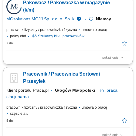
Pakowacz / Pakowaczka w magazynie
magazynowego. Utrzymywanie porządku na stanowisku pracy.
Wymagania: Gotowość do pracy zmianowej 5/2 (pon-ndz) 6-16:45, 18-
(k/m)
4:45 (45min przerwy) Gotowość do pracy...
MGsolutions MGJJ Sp. z o. o. Sp. k.
Niemcy
pracownik fizyczny / pracowniczka fizyczna
umowa o pracę
pełny etat
Szukamy kilku pracowników
7 dni
pokaż opis
Opis stanowiska Pakowanie i układanie towaru - magazyn z częściami i
komponentami z branży automative Kontrola jakości; Inne prace
Pracownik / Pracownica Sortowni
pomocnicze;
Przesyłek
Klient portalu Praca.pl
Głogów Małopolski
praca
stacjonarna
pracownik fizyczny / pracowniczka fizyczna
umowa o pracę
część etatu
8 dni
pokaż opis