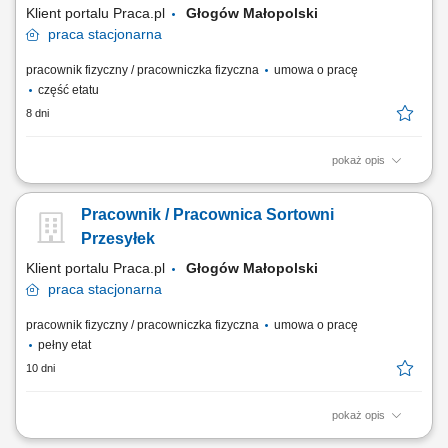
Klient portalu Praca.pl
Głogów Małopolski
praca
stacjonarna
pracownik fizyczny / pracowniczka fizyczna
umowa o pracę
część etatu
8 dni
pokaż opis
Obsługa procesów magazynowych związanych z przesyłkami listowymi.
Sortowanie i przygotowywanie przesyłek do dalszej dystrybucji.
Pracownik / Pracownica Sortowni
Załadunek i rozładunek przesyłek. Zabezpieczanie przesyłek oraz
dbanie o ich właściwy stan podczas obsługi. Przestrzeganie procedur
Przesyłek
bezpieczeństwa i organizacji pracy.
Klient portalu Praca.pl
Głogów Małopolski
praca
stacjonarna
pracownik fizyczny / pracowniczka fizyczna
umowa o pracę
pełny etat
10 dni
pokaż opis
Obsługa procesów magazynowych związanych z przesyłkami listowymi.