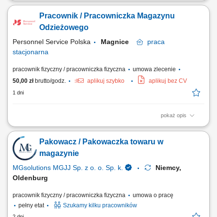
Na czym polega praca? Zbieranie i kompletowanie zamówień
magazynowych. Pakowanie produktów i prace pomocnicze. Praca w
Pracownik / Pracowniczka Magazynu
nowoczesnym centrum logistycznym z systemem w języku polskim.
Odzieżowego
Personnel Service Polska
Magnice
praca
stacjonarna
pracownik fizyczny / pracowniczka fizyczna
umowa zlecenie
50,00 zł
brutto/godz.
aplikuj szybko
aplikuj bez CV
1 dni
pokaż opis
Opis stanowiska: Kompletowanie zamówień zgodnie z listą produktów.
Pakowanie odzieży oraz przygotowywanie przesyłek do wysyłki.
Pakowacz / Pakowaczka towaru w
Obsługa skanera magazynowego podczas realizacji zleceń. Dbanie o
porządek i bezpieczeństwo na stanowisku pracy.
magazynie
MGsolutions MGJJ Sp. z o. o. Sp. k.
Niemcy,
Oldenburg
pracownik fizyczny / pracowniczka fizyczna
umowa o pracę
pełny etat
Szukamy kilku pracowników
2 dni