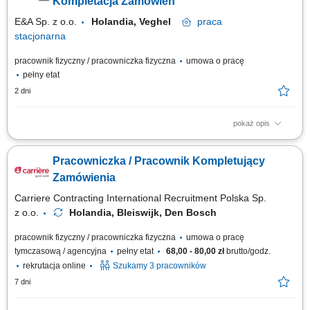
Kompletacja Zamówień
E&A Sp. z o.o.
Holandia, Veghel
praca
stacjonarna
pracownik fizyczny / pracowniczka fizyczna
umowa o pracę
pełny etat
2 dni
pokaż opis
Zakres obowiązków: kompletowanie zamówień z asortymentem non-food
(m.in. kawa, herbata, napoje, sztućce, talerze), skanowanie produktów
Pracowniczka / Pracownik Kompletujący
przy użyciu ręcznego skanera, kontrola zgodności zamówień oraz
sprawdzanie jakości produktów, przygotowywanie zamówień zgodnie z
Zamówienia
obowiązującymi...
Carriere Contracting International Recruitment Polska Sp.
z o.o.
Holandia, Bleiswijk, Den Bosch
pracownik fizyczny / pracowniczka fizyczna
umowa o pracę
tymczasową / agencyjna
pełny etat
68,00 - 80,00 zł
brutto/godz.
rekrutacja online
Szukamy 3 pracowników
7 dni