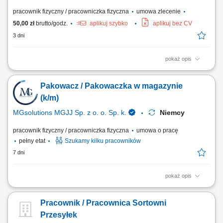
pracownik fizyczny / pracowniczka fizyczna
umowa zlecenie
50,00 zł
brutto/godz.
aplikuj szybko
aplikuj bez CV
3 dni
pokaż opis
Zadania: Kompletowanie zamówień zgodnie z wytycznymi. Pakowanie
odzieży i przygotowywanie przesyłek do wysyłki. Obsługa skanera
Pakowacz / Pakowaczka w magazynie
magazynowego. Utrzymywanie porządku na stanowisku pracy.
Wymagania: Gotowość do pracy zmianowej 5/2 (pon-ndz) 6-16:45, 18-
(k/m)
4:45 (45min przerwy) Gotowość do pracy...
MGsolutions MGJJ Sp. z o. o. Sp. k.
Niemcy
pracownik fizyczny / pracowniczka fizyczna
umowa o pracę
pełny etat
Szukamy kilku pracowników
7 dni
pokaż opis
Opis stanowiska Pakowanie i układanie towaru - magazyn z częściami i
komponentami z branży automative Kontrola jakości; Inne prace
Pracownik / Pracownica Sortowni
pomocnicze;
Przesyłek