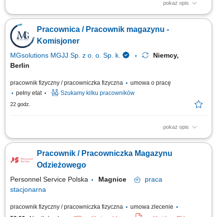
pokaż opis
Dołącz do międzynarodowego zespołu magazynowego
odpowiedzialnego za przygotowywanie zamówień online dla jednej z
Pracownica / Pracownik magazynu -
największych sieci handlowych w Holandii. To oferta dla osób, które chcą
rozpocząć pracę za granicą lub zdobyć doświadczenie w branży
Komisjoner
logistycznej. Twoje zadania:...
MGsolutions MGJJ Sp. z o. o. Sp. k.
Niemcy,
Berlin
pracownik fizyczny / pracowniczka fizyczna
umowa o pracę
pełny etat
Szukamy kilku pracowników
22 godz.
pokaż opis
Na czym polega praca? Zbieranie i kompletowanie zamówień
magazynowych. Pakowanie produktów i prace pomocnicze. Praca w
Pracownik / Pracowniczka Magazynu
nowoczesnym centrum logistycznym z systemem w języku polskim.
Odzieżowego
Personnel Service Polska
Magnice
praca
stacjonarna
pracownik fizyczny / pracowniczka fizyczna
umowa zlecenie