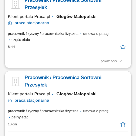
Pracownik / Pracownica Sortowni
pomocnicze;
Przesyłek
Klient portalu Praca.pl
Głogów Małopolski
praca
stacjonarna
pracownik fizyczny / pracowniczka fizyczna
umowa o pracę
część etatu
8 dni
pokaż opis
Obsługa procesów magazynowych związanych z przesyłkami listowymi.
Sortowanie i przygotowywanie przesyłek do dalszej dystrybucji.
Pracownik / Pracownica Sortowni
Załadunek i rozładunek przesyłek. Zabezpieczanie przesyłek oraz
dbanie o ich właściwy stan podczas obsługi. Przestrzeganie procedur
Przesyłek
bezpieczeństwa i organizacji pracy.
Klient portalu Praca.pl
Głogów Małopolski
praca
stacjonarna
pracownik fizyczny / pracowniczka fizyczna
umowa o pracę
pełny etat
10 dni