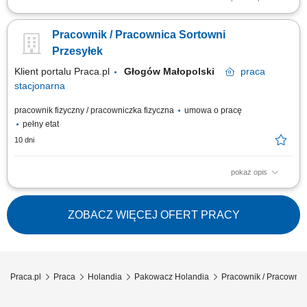
Obsługa procesów magazynowych związanych z przesyłkami listowymi.
Sortowanie i przygotowywanie przesyłek do dalszej dystrybucji.
Pracownik / Pracownica Sortowni
Załadunek i rozładunek przesyłek. Zabezpieczanie przesyłek oraz dbanie
o ich właściwy stan podczas obsługi. Przestrzeganie procedur
Przesyłek
bezpieczeństwa i organizacji pracy.
Klient portalu Praca.pl
Głogów Małopolski
praca
stacjonarna
pracownik fizyczny / pracowniczka fizyczna
umowa o pracę
pełny etat
10 dni
pokaż opis
Obsługa procesów magazynowych związanych z przesyłkami listowymi.
Sortowanie i przygotowywanie przesyłek do dalszej dystrybucji.
Załadunek i rozładunek przesyłek. Zabezpieczanie przesyłek oraz dbanie
ZOBACZ WIĘCEJ OFERT PRACY
o ich właściwy stan podczas obsługi. Przestrzeganie procedur
bezpieczeństwa i organizacji pracy.
Praca.pl
Praca
Holandia
Pakowacz Holandia
Pracownik / Pracownic