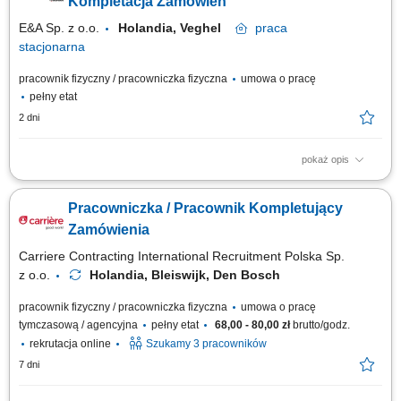
Kompletacja Zamówień
E&A Sp. z o.o.
Holandia, Veghel
praca
stacjonarna
pracownik fizyczny / pracowniczka fizyczna
umowa o pracę
pełny etat
2 dni
pokaż opis
Zakres obowiązków: kompletowanie zamówień z asortymentem non-food
(m.in. kawa, herbata, napoje, sztućce, talerze), skanowanie produktów
Pracowniczka / Pracownik Kompletujący
przy użyciu ręcznego skanera, kontrola zgodności zamówień oraz
sprawdzanie jakości produktów, przygotowywanie zamówień zgodnie z
Zamówienia
obowiązującymi...
Carriere Contracting International Recruitment Polska Sp.
z o.o.
Holandia, Bleiswijk, Den Bosch
pracownik fizyczny / pracowniczka fizyczna
umowa o pracę
tymczasową / agencyjna
pełny etat
68,00 - 80,00 zł
brutto/godz.
rekrutacja online
Szukamy 3 pracowników
7 dni