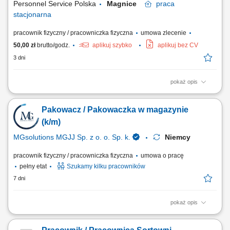
Personnel Service Polska
Magnice
praca
stacjonarna
pracownik fizyczny / pracowniczka fizyczna
umowa zlecenie
50,00 zł
brutto/godz.
aplikuj szybko
aplikuj bez CV
3 dni
pokaż opis
Zadania: Kompletowanie zamówień zgodnie z wytycznymi. Pakowanie
odzieży i przygotowywanie przesyłek do wysyłki. Obsługa skanera
Pakowacz / Pakowaczka w magazynie
magazynowego. Utrzymywanie porządku na stanowisku pracy.
Wymagania: Gotowość do pracy zmianowej 5/2 (pon-ndz) 6-16:45, 18-
(k/m)
4:45 (45min przerwy) Gotowość do pracy...
MGsolutions MGJJ Sp. z o. o. Sp. k.
Niemcy
pracownik fizyczny / pracowniczka fizyczna
umowa o pracę
pełny etat
Szukamy kilku pracowników
7 dni
pokaż opis
Opis stanowiska Pakowanie i układanie towaru - magazyn z częściami i
komponentami z branży automative Kontrola jakości; Inne prace