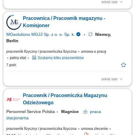
pokaż opis
Dołącz do międzynarodowego zespołu magazynowego
odpowiedzialnego za przygotowywanie zamówień online dla jednej z
Pracownica / Pracownik magazynu -
największych sieci handlowych w Holandii. To oferta dla osób, które chcą
rozpocząć pracę za granicą lub zdobyć doświadczenie w branży
Komisjoner
logistycznej. Twoje zadania:...
MGsolutions MGJJ Sp. z o. o. Sp. k.
Niemcy,
Berlin
pracownik fizyczny / pracowniczka fizyczna
umowa o pracę
pełny etat
Szukamy kilku pracowników
7 godz.
pokaż opis
Na czym polega praca? Zbieranie i kompletowanie zamówień
magazynowych. Pakowanie produktów i prace pomocnicze. Praca w
Pracownik / Pracowniczka Magazynu
nowoczesnym centrum logistycznym z systemem w języku polskim.
Odzieżowego
Personnel Service Polska
Magnice
praca
stacjonarna
pracownik fizyczny / pracowniczka fizyczna
umowa zlecenie