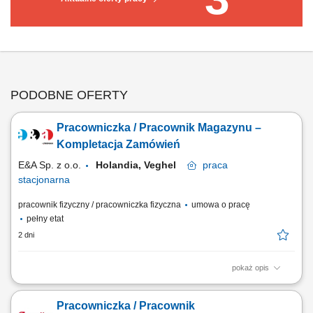
PODOBNE OFERTY
Pracowniczka / Pracownik Magazynu –
Kompletacja Zamówień
E&A Sp. z o.o.
Holandia, Veghel
praca
stacjonarna
pracownik fizyczny / pracowniczka fizyczna
umowa o pracę
pełny etat
2 dni
pokaż opis
Zakres obowiązków: kompletowanie zamówień z asortymentem non-
food (m.in. kawa, herbata, napoje, sztućce, talerze), skanowanie
Pracowniczka / Pracownik
produktów przy użyciu ręcznego skanera, kontrola zgodności zamówień