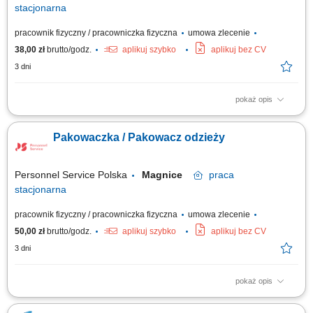
stacjonarna
pracownik fizyczny / pracowniczka fizyczna
umowa zlecenie
38,00 zł
brutto/godz.
aplikuj szybko
aplikuj bez CV
3 dni
pokaż opis
Zadania: Kompletacja zamówień; Pakowanie i przygotowanie towaru do
wysyłki; Obsługa skanera; Wymagania: Gotowość do pracy zmianowej 4/2
Pakowaczka / Pakowacz odzieży
(pon-ndz) 6-17:45/ 18-5:45; Praca chodząca (nabijamy kroki⁠⁠⁠⁠) Mile
widziane zaangażowanie i chęć do nauki; Doświadczenie nie jest
wymagane —...
Personnel Service Polska
Magnice
praca
stacjonarna
pracownik fizyczny / pracowniczka fizyczna
umowa zlecenie
50,00 zł
brutto/godz.
aplikuj szybko
aplikuj bez CV
3 dni
pokaż opis
Zadania: Kompletowanie zamówień zgodnie z wytycznymi. Pakowanie
odzieży i przygotowywanie przesyłek do wysyłki. Obsługa skanera