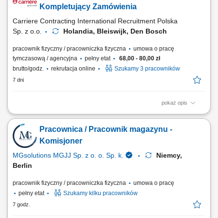
oraz sprawdzanie jakości produktów, przygotowywanie zamówień
Kompletujący Zamówienia
zgodnie z obowiązującymi...
Carriere Contracting International Recruitment Polska
Sp. z o.o.
Holandia, Bleiswijk, Den Bosch
pracownik fizyczny / pracowniczka fizyczna
umowa o pracę
tymczasową / agencyjna
pełny etat
68,00 - 80,00 zł
brutto/godz.
rekrutacja online
Szukamy 3 pracowników
7 dni
pokaż opis
Dołącz do międzynarodowego zespołu magazynowego
odpowiedzialnego za przygotowywanie zamówień online dla jednej z
Pracownica / Pracownik magazynu -
największych sieci handlowych w Holandii. To oferta dla osób, które
chcą rozpocząć pracę za granicą lub zdobyć doświadczenie w branży
Komisjoner
logistycznej. Twoje zadania:...
MGsolutions MGJJ Sp. z o. o. Sp. k.
Niemcy,
Berlin
pracownik fizyczny / pracowniczka fizyczna
umowa o pracę
pełny etat
Szukamy kilku pracowników
7 godz.