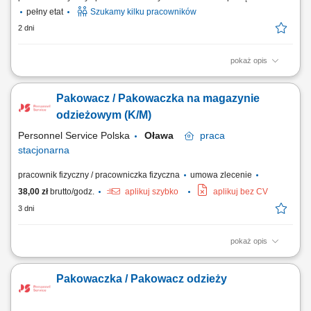
pełny etat
Szukamy kilku pracowników
2 dni
pokaż opis
Opis stanowiska Proste prace przy pakowaniu towaru niewymagające
doświadczenia i znajomości języka; Układanie produktów; Inne prace
Pakowacz / Pakowaczka na magazynie
pomocnicze;
odzieżowym (K/M)
Personnel Service Polska
Oława
praca
stacjonarna
pracownik fizyczny / pracowniczka fizyczna
umowa zlecenie
38,00 zł
brutto/godz.
aplikuj szybko
aplikuj bez CV
3 dni
pokaż opis
Zadania: Kompletacja zamówień; Pakowanie i przygotowanie towaru do
wysyłki; Obsługa skanera; Wymagania: Gotowość do pracy zmianowej
Pakowaczka / Pakowacz odzieży
4/2 (pon-ndz) 6-17:45/ 18-5:45; Praca chodząca (nabijamy kroki⁠⁠⁠⁠) Mile
widziane zaangażowanie i chęć do nauki; Doświadczenie nie jest
wymagane —...