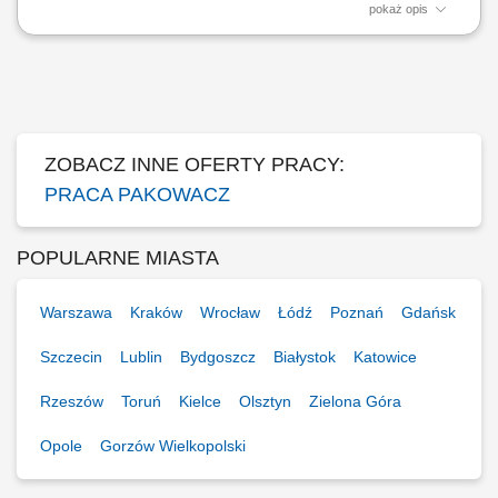
pokaż opis
Obsługa procesów magazynowych związanych z przesyłkami listowymi.
Sortowanie i przygotowywanie przesyłek do dalszej dystrybucji.
Załadunek i rozładunek przesyłek. Zabezpieczanie przesyłek oraz
dbanie o ich właściwy stan podczas obsługi. Przestrzeganie procedur
bezpieczeństwa i organizacji pracy.
ZOBACZ INNE OFERTY PRACY:
PRACA PAKOWACZ
POPULARNE MIASTA
Warszawa
Kraków
Wrocław
Łódź
Poznań
Gdańsk
Szczecin
Lublin
Bydgoszcz
Białystok
Katowice
Rzeszów
Toruń
Kielce
Olsztyn
Zielona Góra
Opole
Gorzów Wielkopolski