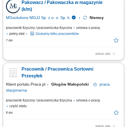
Pakowacz / Pakowaczka w magazynie
magazynowego. Utrzymywanie porządku na stanowisku pracy.
Wymagania: Gotowość do pracy zmianowej 5/2 (pon-ndz) 6-16:45, 18-
(k/m)
4:45 (45min przerwy) Gotowość do pracy...
MGsolutions MGJJ Sp. z o. o. Sp. k.
Niemcy
pracownik fizyczny / pracowniczka fizyczna
umowa o pracę
pełny etat
Szukamy kilku pracowników
7 dni
pokaż opis
Opis stanowiska Pakowanie i układanie towaru - magazyn z częściami i
komponentami z branży automative Kontrola jakości; Inne prace
Pracownik / Pracownica Sortowni
pomocnicze;
Przesyłek
Klient portalu Praca.pl
Głogów Małopolski
praca
stacjonarna
pracownik fizyczny / pracowniczka fizyczna
umowa o pracę
część etatu
8 dni
pokaż opis