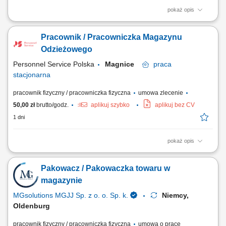
pokaż opis
Na czym polega praca? Zbieranie i kompletowanie zamówień
magazynowych. Pakowanie produktów i prace pomocnicze. Praca w
Pracownik / Pracowniczka Magazynu
nowoczesnym centrum logistycznym z systemem w języku polskim.
Odzieżowego
Personnel Service Polska
Magnice
praca
stacjonarna
pracownik fizyczny / pracowniczka fizyczna
umowa zlecenie
50,00 zł
brutto/godz.
aplikuj szybko
aplikuj bez CV
1 dni
pokaż opis
Opis stanowiska: Kompletowanie zamówień zgodnie z listą produktów.
Pakowanie odzieży oraz przygotowywanie przesyłek do wysyłki.
Pakowacz / Pakowaczka towaru w
Obsługa skanera magazynowego podczas realizacji zleceń. Dbanie o
porządek i bezpieczeństwo na stanowisku pracy.
magazynie
MGsolutions MGJJ Sp. z o. o. Sp. k.
Niemcy,
Oldenburg
pracownik fizyczny / pracowniczka fizyczna
umowa o pracę