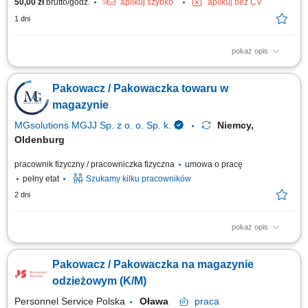
50,00 zł
brutto/godz.
aplikuj szybko
aplikuj bez CV
1 dni
pokaż opis
Opis stanowiska: Kompletowanie zamówień zgodnie z listą produktów.
Pakowanie odzieży oraz przygotowywanie przesyłek do wysyłki. Obsługa
Pakowacz / Pakowaczka towaru w
skanera magazynowego podczas realizacji zleceń. Dbanie o porządek i
bezpieczeństwo na stanowisku pracy.
magazynie
MGsolutions MGJJ Sp. z o. o. Sp. k.
Niemcy,
Oldenburg
pracownik fizyczny / pracowniczka fizyczna
umowa o pracę
pełny etat
Szukamy kilku pracowników
2 dni
pokaż opis
Opis stanowiska Proste prace przy pakowaniu towaru niewymagające
doświadczenia i znajomości języka; Układanie produktów; Inne prace
Pakowacz / Pakowaczka na magazynie
pomocnicze;
odzieżowym (K/M)
Personnel Service Polska
Oława
praca