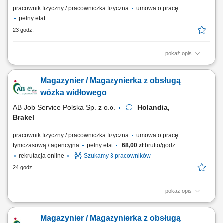
pracownik fizyczny / pracowniczka fizyczna
umowa o pracę
pełny etat
23 godz.
pokaż opis
Zakres obowiązków: zbieranie zamówień za pomocą zestawu
słuchawkowego w j. angielskim; rozdzielenie zamówień do
Magazynier / Magazynierka z obsługą
odpowiedniego klienta; rozładunek i załadunek towaru; sortowanie i
kontrola jakości; Wymagania: doświadczenie w magazynach
wózka widłowego
logistycznych; komunikatywna znajomość języka...
AB Job Service Polska Sp. z o.o.
Holandia,
Brakel
pracownik fizyczny / pracowniczka fizyczna
umowa o pracę
tymczasową / agencyjna
pełny etat
68,00 zł
brutto/godz.
rekrutacja online
Szukamy 3 pracowników
24 godz.
pokaż opis
Zadania: Obsługa wózka widłowego przy pracach załadunkowych i
magazynowych; Bieżąca obsługa skrzyń oraz opakowań big-bag na
Magazynier / Magazynierka z obsługą
hali produkcyjnej; Rejestracja stany magazynowych i lokalizacji