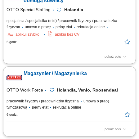
obsługą suwnicy
OTTO Special Staffing
Holandia
specjalista / specjalistka (mid) / pracownik fizyczny / pracowniczka
fizyczna
umowa o pracę
pełny etat
rekrutacja online
aplikuj szybko
aplikuj bez CV
5 godz.
pokaż opis
Opis stanowiska: obsługa procesów związanych z przepływem stali
konstrukcyjnej w zakładzie produkcyjnym, załadunek oraz rozładunek
Magazynier / Magazynierka
ciężarówek z elementami stalowymi, przemieszczanie dużych i ciężkich
komponentów przy użyciu suwnicy, kontrola poprawności załadunku oraz
dbałość o...
OTTO Work Force
Holandia, Venlo, Roosendaal
pracownik fizyczny / pracowniczka fizyczna
umowa o pracę
tymczasową
pełny etat
rekrutacja online
6 godz.
pokaż opis
Opis zadań: Zbieranie i etykietowanie asortymentu marek modowych przy