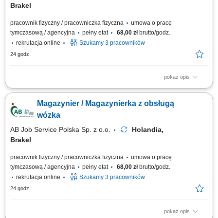
Brakel
pracownik fizyczny / pracowniczka fizyczna
umowa o pracę
tymczasową / agencyjna
pełny etat
68,00 zł
brutto/godz.
rekrutacja online
Szukamy 3 pracowników
24 godz.
pokaż opis
Zadania: Obsługa wózka widłowego przy pracach załadunkowych i
magazynowych; Bieżąca obsługa skrzyń oraz opakowań big-bag na hali
Magazynier / Magazynierka z obsługą
produkcyjnej; Rejestracja stany magazynowych i lokalizacji materiałów w
systemie ERP; Przygotowanie towaru do wysyłki na podstawie list
wózka
kompletacji; Opisywanie...
AB Job Service Polska Sp. z o.o.
Holandia,
Brakel
pracownik fizyczny / pracowniczka fizyczna
umowa o pracę
tymczasową / agencyjna
pełny etat
68,00 zł
brutto/godz.
rekrutacja online
Szukamy 3 pracowników
24 godz.
pokaż opis