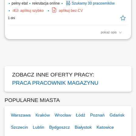
pełny etat
rekrutacja online
Szukamy 30 pracowników
aplikuj szybko
aplikuj bez CV
1 dni
pokaż opis
Zakres obowiązków skanować paczki i układać je na odpowiednich
paletach; sortować i rozdzielać przesyłki według kierunku dostawy;
załadowywać i rozładowywać naczepy ciężarowe; dbać o
bezpieczeństwo przesyłek podczas transportu; utrzymywać porządek na
stanowisku pracy;
ZOBACZ INNE OFERTY PRACY:
PRACA PRACOWNIK MAGAZYNU
POPULARNE MIASTA
Warszawa
Kraków
Wrocław
Łódź
Poznań
Gdańsk
Szczecin
Lublin
Bydgoszcz
Białystok
Katowice