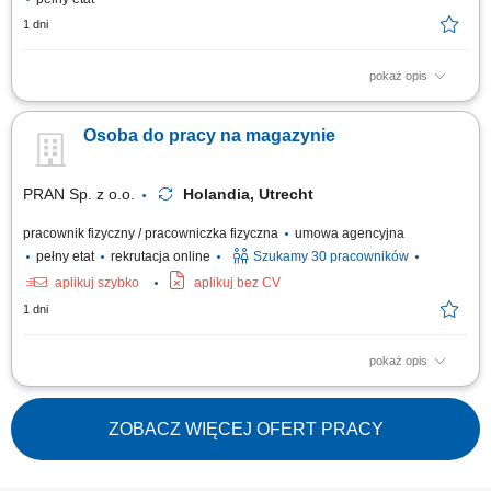
1 dni
pokaż opis
Zakres obowiązków: załadunek oraz rozładunek sortowanie elektroniki;
kontrola jakości produktów (np. kwalifikację ich jako uszkodzone itp.)
Osoba do pracy na magazynie
zbieranie zamówień za pomocą skanera; Wymagania: znajomość języka
angielskiego w stopniu komunikatywnym; gotowość do pracy w systemie
zmianowym;...
PRAN Sp. z o.o.
Holandia, Utrecht
pracownik fizyczny / pracowniczka fizyczna
umowa agencyjna
pełny etat
rekrutacja online
Szukamy 30 pracowników
aplikuj szybko
aplikuj bez CV
1 dni
pokaż opis
Zakres obowiązków skanować paczki i układać je na odpowiednich
paletach; sortować i rozdzielać przesyłki według kierunku dostawy;
załadowywać i rozładowywać naczepy ciężarowe; dbać o
ZOBACZ WIĘCEJ OFERT PRACY
bezpieczeństwo przesyłek podczas transportu; utrzymywać porządek na
stanowisku pracy;