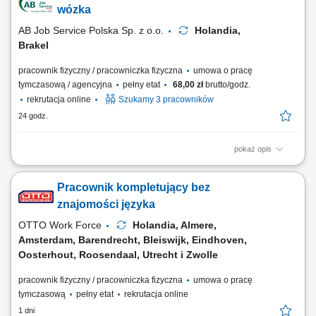
materiałów w systemie ERP; Przygotowanie towaru do wysyłki na
wózka
podstawie list kompletacji; Opisywanie...
AB Job Service Polska Sp. z o.o.
Holandia,
Brakel
pracownik fizyczny / pracowniczka fizyczna
umowa o pracę
tymczasową / agencyjna
pełny etat
68,00 zł
brutto/godz.
rekrutacja online
Szukamy 3 pracowników
24 godz.
pokaż opis
Obowiązki: Załadunek, rozładunek oraz transport wewnętrzny
surowców wózkiem widłowym; Zarządzanie zapasami skrzyń oraz
Pracownik kompletujący bez
worków typu big-bag; Ewidencjonowanie ruchu towarów i ich lokalizacji
w systemie ERP; Oznaczanie skrzyń i prowadzenie bieżącej
znajomości języka
dokumentacji magazynowej;...
OTTO Work Force
Holandia, Almere,
Amsterdam, Barendrecht, Bleiswijk, Eindhoven,
Oosterhout, Roosendaal, Utrecht i Zwolle
pracownik fizyczny / pracowniczka fizyczna
umowa o pracę
tymczasową
pełny etat
rekrutacja online
1 dni