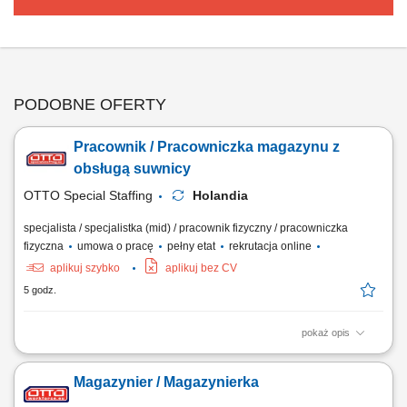
PODOBNE OFERTY
Pracownik / Pracowniczka magazynu z
obsługą suwnicy
OTTO Special Staffing
Holandia
specjalista / specjalistka (mid) / pracownik fizyczny / pracowniczka
fizyczna
umowa o pracę
pełny etat
rekrutacja online
aplikuj szybko
aplikuj bez CV
5 godz.
pokaż opis
Opis stanowiska: obsługa procesów związanych z przepływem stali
konstrukcyjnej w zakładzie produkcyjnym, załadunek oraz rozładunek
Magazynier / Magazynierka
ciężarówek z elementami stalowymi, przemieszczanie dużych i ciężkich
komponentów przy użyciu suwnicy, kontrola poprawności załadunku