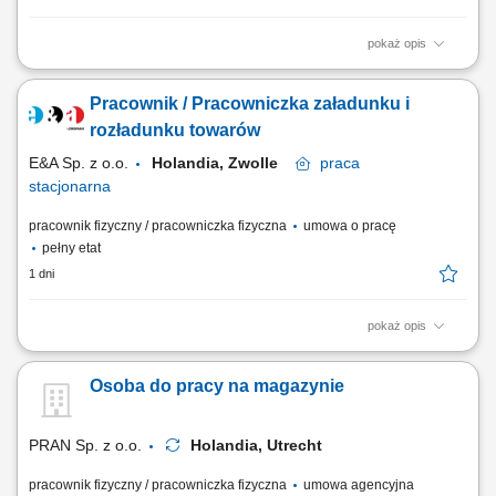
pokaż opis
Zadania Zbieranie artykułów spożywczych przy pomocy skanera
ręcznego lub poleceń głosowych (system voice picking). Weryfikowanie
Pracownik / Pracowniczka załadunku i
zgodności, liczby oraz jakości dobieranych towarów. Szykowanie i
pakowanie paczek w sposób gwarantujący bezpieczny transport do
rozładunku towarów
odbiorcy. Przemieszczanie,...
E&A Sp. z o.o.
Holandia, Zwolle
praca
stacjonarna
pracownik fizyczny / pracowniczka fizyczna
umowa o pracę
pełny etat
1 dni
pokaż opis
Zakres obowiązków: załadunek oraz rozładunek sortowanie elektroniki;
kontrola jakości produktów (np. kwalifikację ich jako uszkodzone itp.)
Osoba do pracy na magazynie
zbieranie zamówień za pomocą skanera; Wymagania: znajomość
języka angielskiego w stopniu komunikatywnym; gotowość do pracy w
systemie zmianowym;...
PRAN Sp. z o.o.
Holandia, Utrecht
pracownik fizyczny / pracowniczka fizyczna
umowa agencyjna