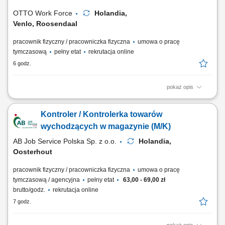
oraz dbałość o...
OTTO Work Force
Holandia,
Venlo, Roosendaal
pracownik fizyczny / pracowniczka fizyczna
umowa o pracę
tymczasową
pełny etat
rekrutacja online
6 godz.
pokaż opis
Opis zadań: Zbieranie i etykietowanie asortymentu marek modowych
przy użyciu skanera i komputera; Rozładunek oraz załadunek
Kontroler / Kontrolerka towarów
kontenerów z towarem; Weryfikacja i przetwarzanie przychodzących
zwrotów;
wychodzących w magazynie (M/K)
AB Job Service Polska Sp. z o.o.
Holandia,
Oosterhout
pracownik fizyczny / pracowniczka fizyczna
umowa o pracę
tymczasową / agencyjna
pełny etat
63,00 - 69,00 zł
brutto/godz.
rekrutacja online
7 godz.