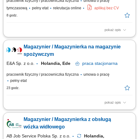
pracownik fizyczny / pracowniczka fizyczna
umowa o pracę
tymczasową
pełny etat
rekrutacja online
aplikuj bez CV
8 godz.
pokaż opis
Opis stanowiska: Kompletowanie zamówień przy wykorzystaniu
nowoczesnych narzędzi magazynowych. Przygotowywanie towaru do
Magazynier / Magazynierka na magazynie
wysyłki oraz kontrola poprawności zamówień. Załadunek, rozładunek i
rozmieszczanie produktów w wyznaczonych strefach magazynu. Obsługa
spożywczym
elektrycznych urządzeń...
E&A Sp. z o.o.
Holandia, Ede
praca
stacjonarna
pracownik fizyczny / pracowniczka fizyczna
umowa o pracę
pełny etat
23 godz.
pokaż opis
Zakres obowiązków: zbieranie zamówień za pomocą zestawu
słuchawkowego w j. angielskim; rozdzielenie zamówień do
Magazynier / Magazynierka z obsługą
odpowiedniego klienta; rozładunek i załadunek towaru; sortowanie i
kontrola jakości; Wymagania: doświadczenie w magazynach
wózka widłowego
logistycznych; komunikatywna znajomość języka...
AB Job Service Polska Sp. z o.o.
Holandia,