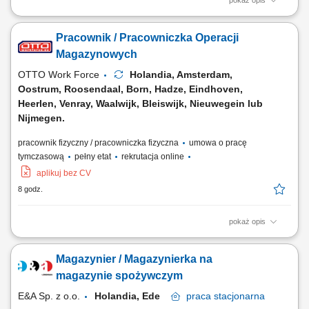
pokaż opis
Nasz Klient to to nowoczesna firma logistyczna z siedzibą w Oosterhout
(Holandia), specjalizująca się w organizacji transportu i zarządzaniu
Pracownik / Pracowniczka Operacji
łańcuchem dostaw na terenie Europy. Firma koncentruje się na spedycji
i logistyce intermodalnej, łącząc transport drogowy z innymi formami
Magazynowych
przewozu,...
OTTO Work Force
Holandia, Amsterdam,
Oostrum, Roosendaal, Born, Hadze, Eindhoven,
Heerlen, Venray, Waalwijk, Bleiswijk, Nieuwegein lub
Nijmegen.
pracownik fizyczny / pracowniczka fizyczna
umowa o pracę
tymczasową
pełny etat
rekrutacja online
aplikuj bez CV
8 godz.
pokaż opis
Opis stanowiska: Kompletowanie zamówień przy wykorzystaniu
nowoczesnych narzędzi magazynowych. Przygotowywanie towaru do
Magazynier / Magazynierka na
wysyłki oraz kontrola poprawności zamówień. Załadunek, rozładunek i
rozmieszczanie produktów w wyznaczonych strefach magazynu.
magazynie spożywczym
Obsługa elektrycznych urządzeń...
E&A Sp. z o.o.
Holandia, Ede
praca
stacjonarna