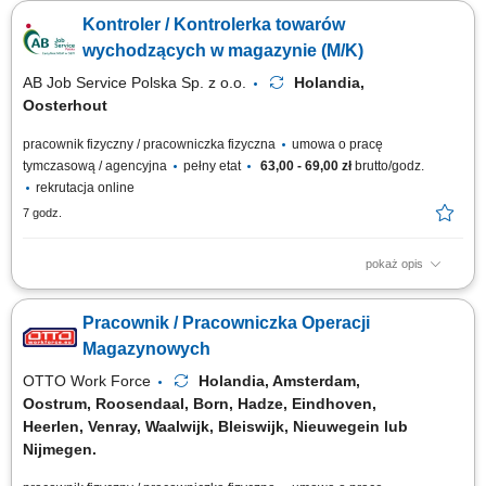
użyciu skanera i komputera; Rozładunek oraz załadunek kontenerów z
Kontroler / Kontrolerka towarów
towarem; Weryfikacja i przetwarzanie przychodzących zwrotów;
wychodzących w magazynie (M/K)
AB Job Service Polska Sp. z o.o.
Holandia,
Oosterhout
pracownik fizyczny / pracowniczka fizyczna
umowa o pracę
tymczasową / agencyjna
pełny etat
63,00 - 69,00 zł
brutto/godz.
rekrutacja online
7 godz.
pokaż opis
Nasz Klient to to nowoczesna firma logistyczna z siedzibą w Oosterhout
(Holandia), specjalizująca się w organizacji transportu i zarządzaniu
Pracownik / Pracowniczka Operacji
łańcuchem dostaw na terenie Europy. Firma koncentruje się na spedycji i
logistyce intermodalnej, łącząc transport drogowy z innymi formami
Magazynowych
przewozu,...
OTTO Work Force
Holandia, Amsterdam,
Oostrum, Roosendaal, Born, Hadze, Eindhoven,
Heerlen, Venray, Waalwijk, Bleiswijk, Nieuwegein lub
Nijmegen.