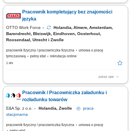
Obowiązki: Załadunek, rozładunek oraz transport wewnętrzny surowców
wózkiem widłowym; Zarządzanie zapasami skrzyń oraz worków typu big-
Pracownik kompletujący bez znajomości
bag; Ewidencjonowanie ruchu towarów i ich lokalizacji w systemie ERP;
Oznaczanie skrzyń i prowadzenie bieżącej dokumentacji magazynowej;...
języka
OTTO Work Force
Holandia, Almere, Amsterdam,
Barendrecht, Bleiswijk, Eindhoven, Oosterhout,
Roosendaal, Utrecht i Zwolle
pracownik fizyczny / pracowniczka fizyczna
umowa o pracę
tymczasową
pełny etat
rekrutacja online
1 dni
pokaż opis
Zadania Zbieranie artykułów spożywczych przy pomocy skanera
ręcznego lub poleceń głosowych (system voice picking). Weryfikowanie
Pracownik / Pracowniczka załadunku i
zgodności, liczby oraz jakości dobieranych towarów. Szykowanie i
pakowanie paczek w sposób gwarantujący bezpieczny transport do
rozładunku towarów
odbiorcy. Przemieszczanie,...
E&A Sp. z o.o.
Holandia, Zwolle
praca
stacjonarna
pracownik fizyczny / pracowniczka fizyczna
umowa o pracę
pełny etat