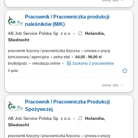
pokaż opis
Opis stanowiska Realizacja procesu pakowania produktów w
środowisku produkcyjnym o wysokich standardach jakości; Kontrola
Pracownik / Pracowniczka produkcji
poprawności etykietowania opakowań (butelki, tuby, pudełka) zgodnie z
instrukcjami; Przygotowanie gotowych wyrobów do wysyłki na rynki
naleśników (M/K)
zagraniczne; Monitorowanie jakości...
AB Job Service Polska Sp. z o.o.
Holandia,
Sliedrecht
pracownik fizyczny / pracowniczka fizyczna
umowa o pracę
tymczasową / agencyjna
pełny etat
64,00 - 96,00 zł
brutto/godz.
rekrutacja online
Szukamy 2 pracowników
5 godz.
pokaż opis
Zakres obowiązków będziesz zajmować się pakowaniem produktów
oraz przygotowywaniem ich do wysyłki, pakowanie i przygotowywanie
Pracownik / Pracowniczka Produkcji
produktów do wysyłki, kontrola jakości, dbanie o porządek na
stanowisku pracy, praca zgodnie z zasadami higieny i bezpieczeństwa,
Spożywczej
dodatkowy plus? Regularnie...
AB Job Service Polska Sp. z o.o.
Holandia,
Sliedrecht
pracownik fizyczny / pracowniczka fizyczna
umowa o pracę