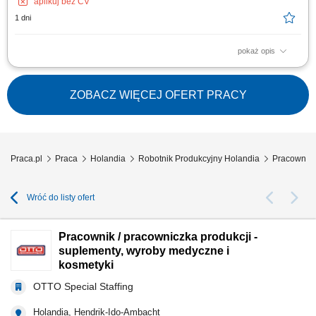
aplikuj bez CV
1 dni
pokaż opis
Kogo szukamy? Czy chcesz pracować w firmie produkującej różnego
rodzaju przekąski? Interesuje Cię proces ich przetwarzania, pakowania i
dystrybucji? Aplikuj już teraz! Czym będziesz się zajmować? Dla naszego
ZOBACZ WIĘCEJ OFERT PRACY
klienta w Hazerswoude-Dorp poszukujemy zmotywowanych osób do
pracy przy produkcji...
Praca.pl
Praca
Holandia
Robotnik Produkcyjny Holandia
Pracownik 
Wróć do listy ofert
Pracownik / pracowniczka produkcji -
suplementy, wyroby medyczne i
kosmetyki
OTTO Special Staffing
Holandia, Hendrik-Ido-Ambacht