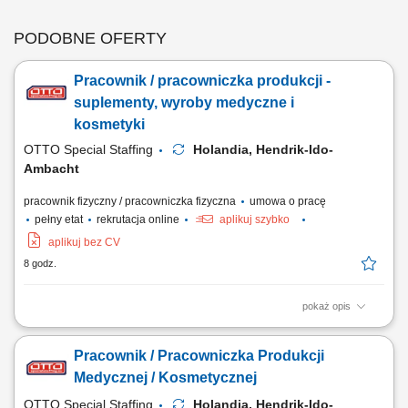
PODOBNE OFERTY
Pracownik / pracowniczka produkcji -
suplementy, wyroby medyczne i
kosmetyki
OTTO Special Staffing
Holandia, Hendrik-Ido-
Ambacht
pracownik fizyczny / pracowniczka fizyczna
umowa o pracę
pełny etat
rekrutacja online
aplikuj szybko
aplikuj bez CV
8 godz.
pokaż opis
Twoje codzienne zadania Bierzesz odpowiedzialność za proces
pakowania w profesjonalnym środowisku. Będziesz: Monitorować
Pracownik / Pracowniczka Produkcji
proces pakowania, aby upewnić się, że produkty są pakowane z
najwyższą starannością. Naklejać odpowiednie etykiety na butelki,
Medycznej / Kosmetycznej
pudełka i tuby zgodnie z konkretnymi...
OTTO Special Staffing
Holandia, Hendrik-Ido-