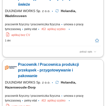
kontroli jakości oraz pakowania...
świeże
DUIJNDAM WORKS Sp. z o.o.
Holandia,
Waddinxveen
pracownik fizyczny / pracowniczka fizyczna
umowa o pracę
tymczasową
pełny etat
aplikuj szybko
aplikuj bez CV
1 dni
pokaż opis
Zadania Ocena jakościowa dostarczanych warzyw i owoców oraz ich
selekcja; Konfekcjonowanie i zabezpieczanie artykułów spożywczych w
Pracownik / Pracownica produkcji
opakowaniach docelowych; Prace magazynowe związane z układaniem
palet oraz pojemników z towarem; Współpraca w zespole przy
przekąsek - przygotowywanie i
realizowaniu dziennych planów wysyłkowych;
pakowanie
DUIJNDAM WORKS Sp. z o.o.
Holandia,
Hazerswoude-Dorp
pracownik fizyczny / pracowniczka fizyczna
umowa o pracę
tymczasową
pełny etat
aplikuj szybko