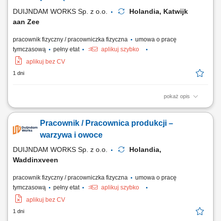
zespole,...
DUIJNDAM WORKS Sp. z o.o.
Holandia, Katwijk
aan Zee
pracownik fizyczny / pracowniczka fizyczna
umowa o pracę
tymczasową
pełny etat
aplikuj szybko
aplikuj bez CV
1 dni
pokaż opis
Kogo szukamy? Pakowanie, produkcja i etykietowanie gotowych
produktów spożywczych – sprawdź ofertę pracy w branży spożywczej!
Pracownik / Pracownica produkcji –
Czym będziesz się zajmować? Dla naszego klienta w Katwijk aan Zee
poszukujemy zmotywowanych osób do pracy na produkcji z żywnością.
warzywa i owoce
Praca odbywa się w trzech...
DUIJNDAM WORKS Sp. z o.o.
Holandia,
Waddinxveen
pracownik fizyczny / pracowniczka fizyczna
umowa o pracę
tymczasową
pełny etat
aplikuj szybko
aplikuj bez CV
1 dni