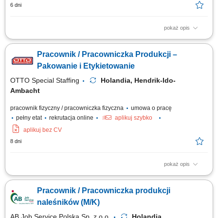
6 dni
pokaż opis
Opis stanowiska Pakowanie i przygotowanie produktów do dalszej
dystrybucji w zakładzie produkcyjnym; Naklejanie etykiet zgodnie z
Pracownik / Pracowniczka Produkcji –
obowiązującymi procedurami jakościowymi; Kontrola poprawności
procesu pakowania i zgodności produktów; Przygotowywanie zamówień
Pakowanie i Etykietowanie
do wysyłki do klientów...
OTTO Special Staffing
Holandia, Hendrik-Ido-
Ambacht
pracownik fizyczny / pracowniczka fizyczna
umowa o pracę
pełny etat
rekrutacja online
aplikuj szybko
aplikuj bez CV
8 dni
pokaż opis
Opis stanowiska Realizacja procesu pakowania produktów w środowisku
produkcyjnym o wysokich standardach jakości; Kontrola poprawności
Pracownik / Pracowniczka produkcji
etykietowania opakowań (butelki, tuby, pudełka) zgodnie z instrukcjami;
Przygotowanie gotowych wyrobów do wysyłki na rynki zagraniczne;
naleśników (M/K)
Monitorowanie jakości...
AB Job Service Polska Sp. z o.o.
Holandia,