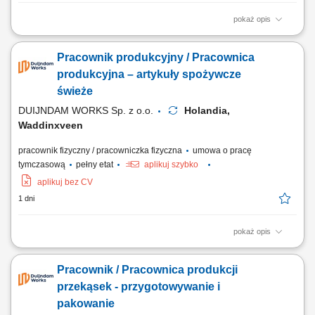
pokaż opis
Kogo szukamy? Szukasz pracy, w której możesz zacząć bez
doświadczenia? Zobacz ofertę przy pakowaniu i kontroli jakości
Pracownik produkcyjny / Pracownica
owoców oraz warzyw! Czym będziesz się zajmować? Dla naszego
klienta w Waddinxveen poszukujemy zmotywowanych osób do pracy w
produkcyjna – artykuły spożywcze
dziale kontroli jakości oraz pakowania...
świeże
DUIJNDAM WORKS Sp. z o.o.
Holandia,
Waddinxveen
pracownik fizyczny / pracowniczka fizyczna
umowa o pracę
tymczasową
pełny etat
aplikuj szybko
aplikuj bez CV
1 dni
pokaż opis
Zadania Ocena jakościowa dostarczanych warzyw i owoców oraz ich
selekcja; Konfekcjonowanie i zabezpieczanie artykułów spożywczych w
Pracownik / Pracownica produkcji
opakowaniach docelowych; Prace magazynowe związane z
układaniem palet oraz pojemników z towarem; Współpraca w zespole
przekąsek - przygotowywanie i
przy realizowaniu dziennych planów wysyłkowych;
pakowanie