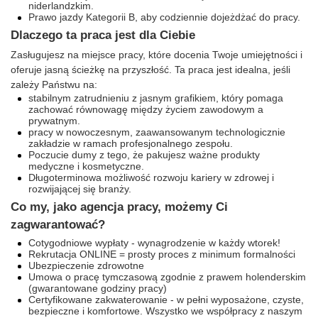
niderlandzkim.
Prawo jazdy Kategorii B, aby codziennie dojeżdżać do pracy.
Dlaczego ta praca jest dla Ciebie
Zasługujesz na miejsce pracy, które docenia Twoje umiejętności i
oferuje jasną ścieżkę na przyszłość. Ta praca jest idealna, jeśli
zależy Państwu na:
stabilnym zatrudnieniu z jasnym grafikiem, który pomaga
zachować równowagę między życiem zawodowym a
prywatnym.
pracy w nowoczesnym, zaawansowanym technologicznie
zakładzie w ramach profesjonalnego zespołu.
Poczucie dumy z tego, że pakujesz ważne produkty
medyczne i kosmetyczne.
Długoterminowa możliwość rozwoju kariery w zdrowej i
rozwijającej się branży.
Co my, jako agencja pracy, możemy Ci
zagwarantować?
Cotygodniowe wypłaty - wynagrodzenie w każdy wtorek!
Rekrutacja ONLINE = prosty proces z minimum formalności
Ubezpieczenie zdrowotne
Umowa o pracę tymczasową zgodnie z prawem holenderskim
(gwarantowane godziny pracy)
Certyfikowane zakwaterowanie - w pełni wyposażone, czyste,
bezpieczne i komfortowe. Wszystko we współpracy z naszym