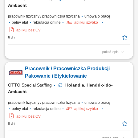
Ambacht
pracownik fizyczny / pracowniczka fizyczna
umowa o pracę
pełny etat
rekrutacja online
aplikuj szybko
aplikuj bez CV
6 dni
pokaż opis
Opis stanowiska Pakowanie i przygotowanie produktów do dalszej
dystrybucji w zakładzie produkcyjnym; Naklejanie etykiet zgodnie z
Pracownik / Pracowniczka Produkcji –
obowiązującymi procedurami jakościowymi; Kontrola poprawności
procesu pakowania i zgodności produktów; Przygotowywanie
Pakowanie i Etykietowanie
zamówień do wysyłki do klientów...
OTTO Special Staffing
Holandia, Hendrik-Ido-
Ambacht
pracownik fizyczny / pracowniczka fizyczna
umowa o pracę
pełny etat
rekrutacja online
aplikuj szybko
aplikuj bez CV
8 dni