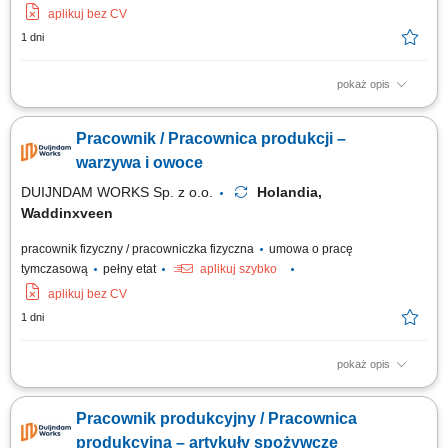
aplikuj bez CV
1 dni
pokaż opis
Kogo szukamy? Pakowanie, produkcja i etykietowanie gotowych
produktów spożywczych – sprawdź ofertę pracy w branży spożywczej!
Pracownik / Pracownica produkcji –
Czym będziesz się zajmować? Dla naszego klienta w Katwijk aan Zee
poszukujemy zmotywowanych osób do pracy na produkcji z żywnością.
warzywa i owoce
Praca odbywa się w trzech...
DUIJNDAM WORKS Sp. z o.o.
Holandia,
Waddinxveen
pracownik fizyczny / pracowniczka fizyczna
umowa o pracę
tymczasową
pełny etat
aplikuj szybko
aplikuj bez CV
1 dni
pokaż opis
Kogo szukamy? Szukasz pracy, w której możesz zacząć bez
doświadczenia? Zobacz ofertę przy pakowaniu i kontroli jakości owoców
Pracownik produkcyjny / Pracownica
oraz warzyw! Czym będziesz się zajmować? Dla naszego klienta w
Waddinxveen poszukujemy zmotywowanych osób do pracy w dziale
produkcyjna – artykuły spożywcze