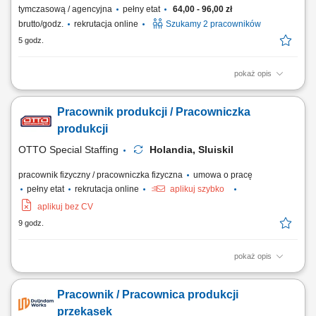
tymczasową / agencyjna
pełny etat
64,00 - 96,00 zł
brutto/godz.
rekrutacja online
Szukamy 2 pracowników
5 godz.
pokaż opis
Opis stanowiska Pakowanie gotowych produktów spożywczych zgodnie
z wymaganiami jakościowymi. Przygotowywanie zamówień do
Pracownik produkcji / Pracowniczka
transportu i dystrybucji. Sprawdzanie poprawności produktów oraz ich
jakości. Obsługa prostych procesów produkcyjnych na linii.
produkcji
Utrzymywanie porządku w miejscu pracy....
OTTO Special Staffing
Holandia, Sluiskil
pracownik fizyczny / pracowniczka fizyczna
umowa o pracę
pełny etat
rekrutacja online
aplikuj szybko
aplikuj bez CV
9 godz.
pokaż opis
Zakres obowiązków sortowanie i selekcja różnych rodzajów materiałów
przeznaczonych do recyklingu, kontrola jakości surowców trafiających
Pracownik / Pracownica produkcji
na linię produkcyjną, wsparcie procesu odzysku metali i przygotowania
materiału do dalszego przetworzenia, praca przy taśmie produkcyjnej w
przekąsek