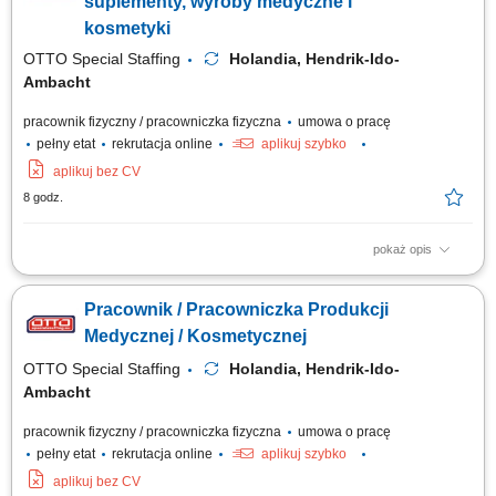
suplementy, wyroby medyczne i
kosmetyki
OTTO Special Staffing
Holandia, Hendrik-Ido-
Ambacht
pracownik fizyczny / pracowniczka fizyczna
umowa o pracę
pełny etat
rekrutacja online
aplikuj szybko
aplikuj bez CV
8 godz.
pokaż opis
Twoje codzienne zadania Bierzesz odpowiedzialność za proces
pakowania w profesjonalnym środowisku. Będziesz: Monitorować proces
Pracownik / Pracowniczka Produkcji
pakowania, aby upewnić się, że produkty są pakowane z najwyższą
starannością. Naklejać odpowiednie etykiety na butelki, pudełka i tuby
Medycznej / Kosmetycznej
zgodnie z konkretnymi...
OTTO Special Staffing
Holandia, Hendrik-Ido-
Ambacht
pracownik fizyczny / pracowniczka fizyczna
umowa o pracę
pełny etat
rekrutacja online
aplikuj szybko
aplikuj bez CV