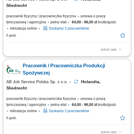
Sliedrecht
pracownik fizyczny / pracowniczka fizyczna
umowa o pracę
tymczasową / agencyjna
pełny etat
64,00 - 96,00 zł
brutto/godz.
rekrutacja online
Szukamy 2 pracowników
5 godz.
pokaż opis
Zakres obowiązków będziesz zajmować się pakowaniem produktów oraz
przygotowywaniem ich do wysyłki, pakowanie i przygotowywanie
Pracownik / Pracowniczka Produkcji
produktów do wysyłki, kontrola jakości, dbanie o porządek na stanowisku
pracy, praca zgodnie z zasadami higieny i bezpieczeństwa, dodatkowy
Spożywczej
plus? Regularnie...
AB Job Service Polska Sp. z o.o.
Holandia,
Sliedrecht
pracownik fizyczny / pracowniczka fizyczna
umowa o pracę
tymczasową / agencyjna
pełny etat
64,00 - 96,00 zł
brutto/godz.
rekrutacja online
Szukamy 2 pracowników
5 godz.
pokaż opis