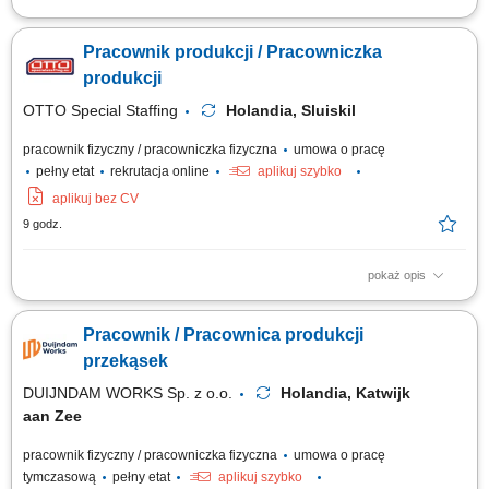
Opis stanowiska Pakowanie gotowych produktów spożywczych zgodnie z
wymaganiami jakościowymi. Przygotowywanie zamówień do transportu i
Pracownik produkcji / Pracowniczka
dystrybucji. Sprawdzanie poprawności produktów oraz ich jakości.
Obsługa prostych procesów produkcyjnych na linii. Utrzymywanie
produkcji
porządku w miejscu pracy....
OTTO Special Staffing
Holandia, Sluiskil
pracownik fizyczny / pracowniczka fizyczna
umowa o pracę
pełny etat
rekrutacja online
aplikuj szybko
aplikuj bez CV
9 godz.
pokaż opis
Zakres obowiązków sortowanie i selekcja różnych rodzajów materiałów
przeznaczonych do recyklingu, kontrola jakości surowców trafiających na
Pracownik / Pracownica produkcji
linię produkcyjną, wsparcie procesu odzysku metali i przygotowania
materiału do dalszego przetworzenia, praca przy taśmie produkcyjnej w
przekąsek
zespole,...
DUIJNDAM WORKS Sp. z o.o.
Holandia, Katwijk
aan Zee
pracownik fizyczny / pracowniczka fizyczna
umowa o pracę
tymczasową
pełny etat
aplikuj szybko