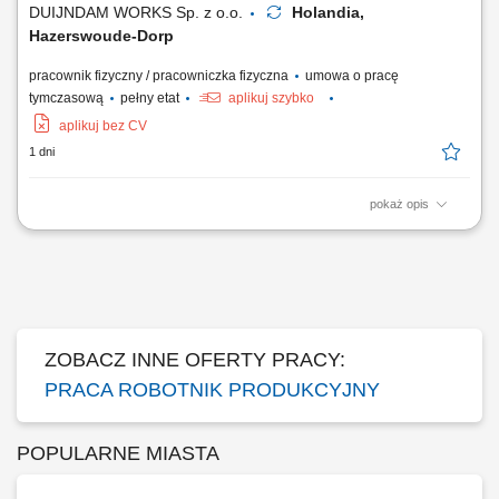
DUIJNDAM WORKS Sp. z o.o.
Holandia,
Hazerswoude-Dorp
pracownik fizyczny / pracowniczka fizyczna
umowa o pracę
tymczasową
pełny etat
aplikuj szybko
aplikuj bez CV
1 dni
pokaż opis
Kogo szukamy? Czy chcesz pracować w firmie produkującej różnego
rodzaju przekąski? Interesuje Cię proces ich przetwarzania, pakowania
i dystrybucji? Aplikuj już teraz! Czym będziesz się zajmować? Dla
naszego klienta w Hazerswoude-Dorp poszukujemy zmotywowanych
osób do pracy przy produkcji...
ZOBACZ INNE OFERTY PRACY:
PRACA ROBOTNIK PRODUKCYJNY
POPULARNE MIASTA