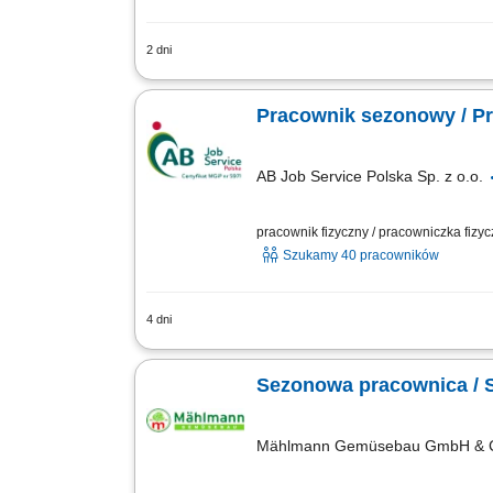
2 dni
Opis stanowiska Zbiór owoców w sadac
plonów do dalszego transportu. Układan
Pracownik sezonowy / P
AB Job Service Polska Sp. z o.o.
pracownik fizyczny / pracowniczka fizy
Szukamy 40 pracowników
4 dni
Opis stanowiska Ręczny zbiór jabłek i
przygotowanie owoców do transportu. 
Sezonowa pracownica / S
Mählmann Gemüsebau GmbH & 