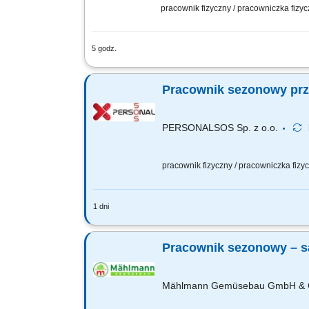
pracownik fizyczny / pracowniczka fizy
5 godz.
Opis stanowiska: Praca przy zbieraniu 
pakowanie, sortowanie i mycie warzyw.
Pracownik sezonowy przy
PERSONALSOS Sp. z o.o.
pracownik fizyczny / pracowniczka fiz
1 dni
Zadania: usuwanie chwastów na terena
porządkowe i utrzymywanie czystości, 
Pracownik sezonowy – sa
Mählmann Gemüsebau GmbH & 