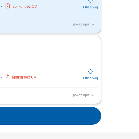
a
aplikuj bez CV
pokaż opis
: Praca odbywa się w systemie akordu
rygadzista,…) Wymagania:...
aplikuj bez CV
pokaż opis
acy w systemie akordu grupowego,