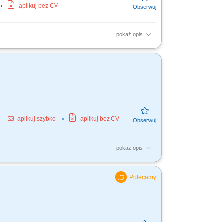
aplikuj bez CV
pokaż opis
tto. Zakres obowiązków: Sadzenie, zbieranie,
 fizyczna....
aplikuj szybko
aplikuj bez CV
pokaż opis
towywanie wysyłek, ogólne prace