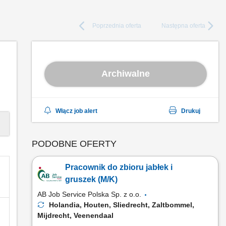
Poprzednia
oferta
Następna
oferta
Archiwalne
Włącz job alert
Drukuj
PODOBNE OFERTY
Pracownik do zbioru jabłek i
gruszek (M/K)
AB Job Service Polska Sp. z o.o.
Holandia, Houten, Sliedrecht, Zaltbommel,
Mijdrecht, Veenendaal