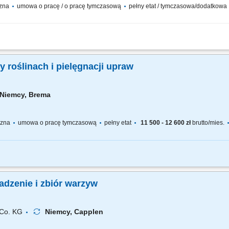
czna
umowa o pracę / o pracę tymczasową
pełny etat / tymczasowa/dodatkowa
warzyw zarówno grupowo, jak i indywidualnie, oraz inne prace po 13,90 €/godz. ne
 Praca na polu oraz w hali. Wymagania: Dyspozycja na okres umowy. Dobra kondycja
 roślinach i pielęgnacji upraw
Niemcy, Brema
yczna
umowa o pracę tymczasową
pełny etat
11 500 - 12 600 zł
brutto/mies.
ch uprawnych, sadzenie oraz przygotowywanie roślin, pakowanie paczek i przygo
wsparcie przy pakowaniu i przygotowywaniu palet.
dzenie i zbiór warzyw
Co. KG
Niemcy, Capplen