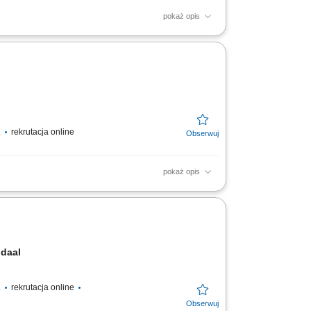
pokaż opis
h, wstępna selekcja zebranych owoców,
, chęć do pracy...
.
rekrutacja online
pokaż opis
yłki do klientów z całego świata; Prace
endaal
.
rekrutacja online