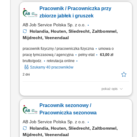
ozdobnych, kwiatów i cebulek; Przygotowywanie towaru do
Pracownik / Pracowniczka przy
wysyłki do klientów z całego świata; Prace pielęgnacyjne i
porządkowe w przestrzeni szklarniowej;
zbiorze jabłek i gruszek
AB Job Service Polska Sp. z o.o.
Holandia, Houten, Sliedrecht, Zaltbommel,
Mijdrecht, Veenendaal
pracownik fizyczny / pracowniczka fizyczna
umowa o
pracę tymczasową / agencyjna
pełny etat
63,00 zł
brutto/godz.
rekrutacja online
Szukamy 40 pracowników
2 dni
pokaż opis
Opis stanowiska Zbiór owoców w sadach z wykorzystaniem
nowoczesnych platform i drabin. Segregowanie owoców
Pracownik sezonowy /
według jakości. Przygotowywanie zebranych plonów do
dalszego transportu. Układanie jabłek i gruszek w skrzynkach
Pracowniczka sezonowa
zgodnie z wytycznymi. Praca na świeżym powietrzu od godzin
AB Job Service Polska Sp. z o.o.
porannych....
Holandia, Houten, Sliedrecht, Zaltbommel,
Mijdrecht, Veenendaal