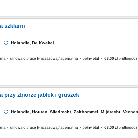
 i gruszek w sadach, praca z wykorzystaniem drabinek oraz platform sadowniczyc
 z wytycznymi. Wymagania gotowość do wyjazdu na okres 3–6 tygodni (lub dłużej)
a szklarni
Holandia, De Kwakel
czna
umowa o pracę tymczasową / agencyjna
pełny etat
63,00 zł
brutto/godz
z sortowanie roślin ozdobnych, kwiatów i cebulek; Przygotowywanie towaru do wys
ni szklarniowej;
Pracownik / Pracowniczka przy zbiorze jabłek i gruszek
Holandia, Houten, Sliedrecht, Zaltbommel, Mijdrecht, Veen
czna
umowa o pracę tymczasową / agencyjna
pełny etat
63,00 zł
brutto/godz