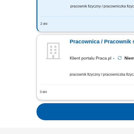
pracownik fizyczny / pracowniczka fiz
2 dni
Praca sezonowa - sadzenie, zbiór war
grupowego, indywidualnego (zbiór warz
Pracownica / Pracownik 
Klient portalu Praca.pl
Nie
pracownik fizyczny / pracowniczka fizy
3 dni
sadzenie, zbiór, sortowanie, pakowanie
indywidualnego lub na godziny;