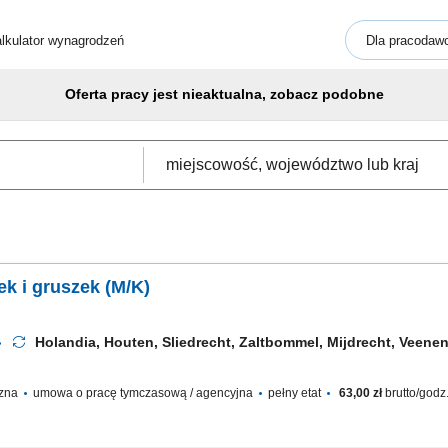
lkulator wynagrodzeń
Dla pracodaw
Oferta pracy jest nieaktualna, zobacz podobne
Pracownik do zbioru jabłek i gruszek (M/K)
Holandia, Houten, Sliedrecht, Zaltbommel, Mijdrecht, Veen
czna
umowa o pracę tymczasową / agencyjna
pełny etat
63,00 zł
brutto/godz