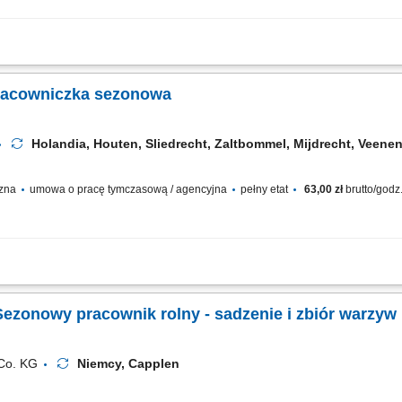
h z wykorzystaniem nowoczesnych platform i drabin. Segregowanie owoców wedł
ie jabłek i gruszek w skrzynkach zgodnie z wytycznymi. Praca na świeżym powietr
racowniczka sezonowa
Holandia, Houten, Sliedrecht, Zaltbommel, Mijdrecht, Veen
czna
umowa o pracę tymczasową / agencyjna
pełny etat
63,00 zł
brutto/godz
 gruszek w nowoczesnych sadach. Zbieranie owoców z wykorzystaniem platform sad
Układanie zebranych owoców w skrzynkach zgodnie z obowiązującymi standardami
ezonowy pracownik rolny - sadzenie i zbiór warzyw
Co. KG
Niemcy, Capplen