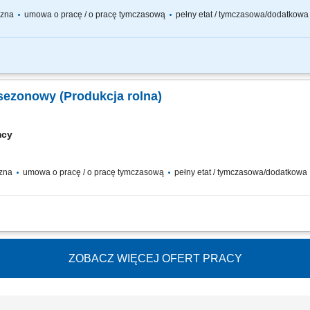
yczna
umowa o pracę / o pracę tymczasową
pełny etat / tymczasowa/dodatkow
zyw od 12 sierpnia 2026 Wymiar pracy: sezonowa, umowa o pracę Opis stanowiska
yw, sadzenie) oraz na godziny (od 13,90€/godz. netto-inne prace np. kierowca, b
sezonowy (Produkcja rolna)
mcy
czna
umowa o pracę / o pracę tymczasową
pełny etat / tymczasowa/dodatkowa
 i mycie warzyw; praca na polu i w hali (zależnie od rodzaju pracy) możliwość pr
ZOBACZ WIĘCEJ OFERT PRACY