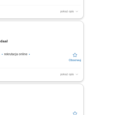
pokaż opis
ug jakości. Przygotowywanie zebranych
zu od godzin porannych....
endaal
.
rekrutacja online
pokaż opis
owniczych oraz drabin. Wstępna selekcja i
. Praca na świeżym...