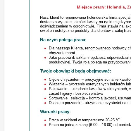
Miejsce pracy: Holandia, Zu
Nasz klient to renomowana holenderska firma specjal
dostarcza wysokiej jakości kwiaty na rynki międzyna
doświadczeniem w ogrodnictwie. Firma stawia na jako
świeże i estetyczne produkty dla klientów z całej Eur
Na czym polega praca:
Dla naszego Klienta, renomowanego hodowcy ch
chryzantemami.
Jako pracownik szklarni będziesz odpowiedzialny
produkcyjnej. Twoja rola polega na przygotowani
Twoje obowiązki będą obejmować:
Cięcie chryzantem – precyzyjne ścinanie kwiató
Wiązanie – tworzenie estetycznych bukietów lu
Pakowanie – układanie kwiatów w skrzynkach, 
zasad higieny i bezpieczeństwa
Sortowanie i selekcja – kontrola jakości, usuwan
Dbanie o porządek – utrzymanie czystości na sta
Warunki pracy:
Praca w szklarni w temperaturze 20-25 °C
Praca na jedną zmianę (6:00 – 16:00) od poniedz