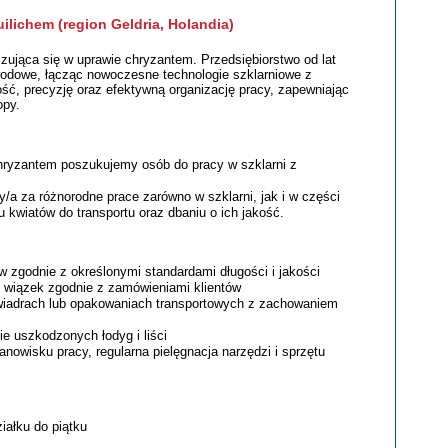
ilichem (region Geldria, Holandia)
izująca się w uprawie chryzantem. Przedsiębiorstwo od lat
rodowe, łącząc nowoczesne technologie szklarniowe z
ść, precyzję oraz efektywną organizację pracy, zapewniając
opy.
ryzantem poszukujemy osób do pracy w szklarni z
/a za różnorodne prace zarówno w szklarni, jak i w części
u kwiatów do transportu oraz dbaniu o ich jakość.
w zgodnie z określonymi standardami długości i jakości
b wiązek zgodnie z zamówieniami klientów
wiadrach lub opakowaniach transportowych z zachowaniem
ie uszkodzonych łodyg i liści
nowisku pracy, regularna pielęgnacja narzędzi i sprzętu
iałku do piątku