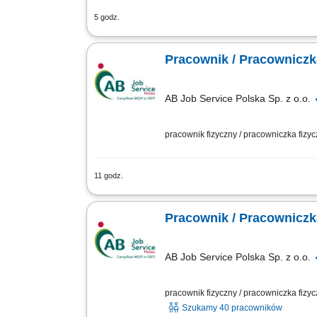
5 godz.
Zakres obowiązków ręczny zbiór jabłek
układanie owoców w skrzynkach zgodnie
Pracownik / Pracowniczk
AB Job Service Polska Sp. z o.o.
pracownik fizyczny / pracowniczka fizy
11 godz.
Zakres obowiązków: Sadzenie, zbiór ora
pielęgnacyjne i porządkowe w przestrze
AB Job Service Polska Sp. z o.o.
pracownik fizyczny / pracowniczka fizy
Szukamy 40 pracowników