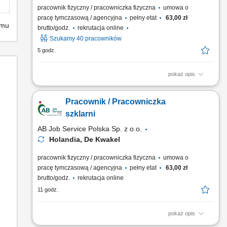
pracownik fizyczny / pracowniczka fizyczna
umowa o
pracę tymczasową / agencyjna
pełny etat
63,00 zł
emu
brutto/godz.
rekrutacja online
Szukamy 40 pracowników
5 godz.
pokaż opis
Zakres obowiązków ręczny zbiór jabłek i gruszek w sadach,
praca z wykorzystaniem drabinek oraz platform sadowniczych,
Pracownik / Pracowniczka
wstępna selekcja zebranych owoców, układanie owoców w
skrzynkach zgodnie z wytycznymi. Wymagania gotowość do
szklarni
wyjazdu na okres 3–6 tygodni (lub dłużej), chęć do pracy...
AB Job Service Polska Sp. z o.o.
Holandia, De Kwakel
pracownik fizyczny / pracowniczka fizyczna
umowa o
pracę tymczasową / agencyjna
pełny etat
63,00 zł
brutto/godz.
rekrutacja online
11 godz.
pokaż opis
Zakres obowiązków: Sadzenie, zbiór oraz sortowanie roślin