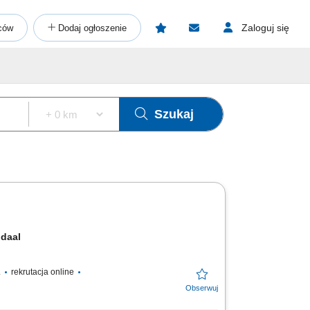
Zaloguj się
ców
Dodaj ogłoszenie
Szukaj
endaal
.
rekrutacja online