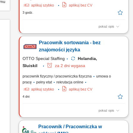
emu
aplikuj szybko
aplikuj bez CV
3 godz.
pokaż opis
Zakres obowiązków ręczne i mechaniczne sortowanie
materiałów przeznaczonych do recyklingu, kontrola i
Pracownik sortowania - bez
segregacja surowców na linii produkcyjnej, udział w procesie
odzysku metali i ponownego wykorzystania materiałów,
znajomości języka
współpraca z zespołem produkcyjnym w celu utrzymania
OTTO Special Staffing
Holandia,
ciągłości pracy,...
Sluiskil
za 2 dni wygasa
pracownik fizyczny / pracowniczka fizyczna
umowa o
pracę
pełny etat
rekrutacja online
aplikuj szybko
aplikuj bez CV
4 dni
pokaż opis
Otrzymujesz całkowite wynagrodzenie godzinowe brutto w
wysokości 16,41 €. Na tę kwotę składa się Twoja stawka
Pracownik / Pracowniczka w
podstawowa w wysokości 14,99 € za godzinę, powiększona o