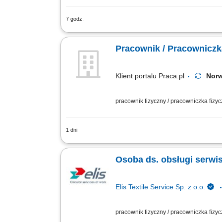
7 godz.
Zakres obowiązków: Utrzymanie czystoś
segregację śmieci; Uzupełnianie artyku
Pracownik / Pracownic
Klient portalu Praca.pl
Nor
pracownik fizyczny / pracowniczka fizy
1 dni
Montaż systemów magazynowych typu sel
realizację prac. Wykonywanie zadań zg
Osoba ds. obsługi serwi
Elis Textile Service Sp. z o.o.
pracownik fizyczny / pracowniczka fizy