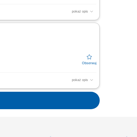
pokaż opis
do prania oraz zabezpieczanie ich przed
pokaż opis
do prania oraz zabezpieczanie ich przed