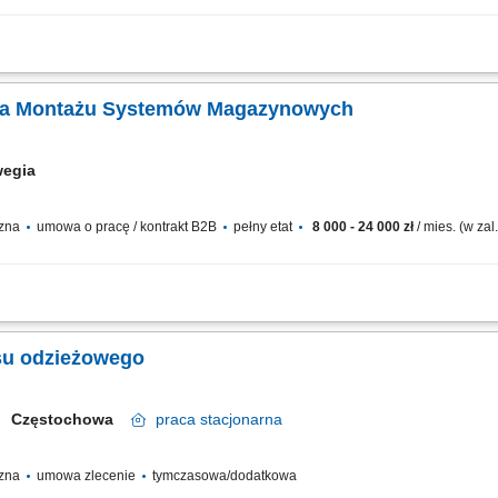
ci w wyznaczonych strefach biurowych; Odkurzanie, mycie podłóg i czyszczenie p
łów higienicznych w toaletach i kuchniach; Dbanie o estetykę pomieszczeń wspólny
zka Montażu Systemów Magazynowych
wegia
czna
umowa o pracę / kontrakt B2B
pełny etat
8 000 - 24 000 zł
/ mies. (w za
f storage oraz elektronicznych systemów zamknięć. Odbiór i kontrola dostaw mat
odnie z harmonogramem projektu. Po wdrożeniu samodzielna realizacja prac mont
su odzieżowego
Częstochowa
praca
stacjonarna
czna
umowa zlecenie
tymczasowa/dodatkowa