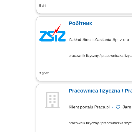
5 dni
Nasz klient to międzynarodowa, holende
balkonowych, bylin, roślin tropikalnych
Робітник
Zakład Sieci i Zasilania Sp. z o.o.
pracownik fizyczny / pracowniczka fizy
3 godz.
Робота в будівельній компанії - енер
Pracownica fizyczna / Pr
Klient portalu Praca.pl
Jaro
pracownik fizyczny / pracowniczka fizy