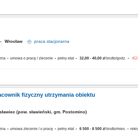
rska firma specjalizująca się w hodowli, rozmnażaniu i sprzedaży ozdobnych rośli
, kwiatów ciętych oraz cebulek kwiatowych. Działalność przedsiębiorstwa obejmuje..
Wrocław
praca
stacjonarna
czna
umowa o pracę / zlecenie
pełny etat
32,00 - 40,00 zł
brutto/godz.
гетика та дорожнє господарство.
acownik fizyczny utrzymania obiektu
sławiec (pow. sławieński, gm. Postomino)
czna
umowa zlecenie / o pracę
pełny etat
6 500 - 8 500 zł
brutto/mies.
rekr