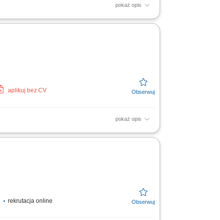
pokaż opis
owców na linii produkcyjnej, udział w
ągłości pracy,...
aplikuj bez CV
pokaż opis
tawowa w wysokości 14,99 € za godzinę,
 otrzymać...
.
rekrutacja online