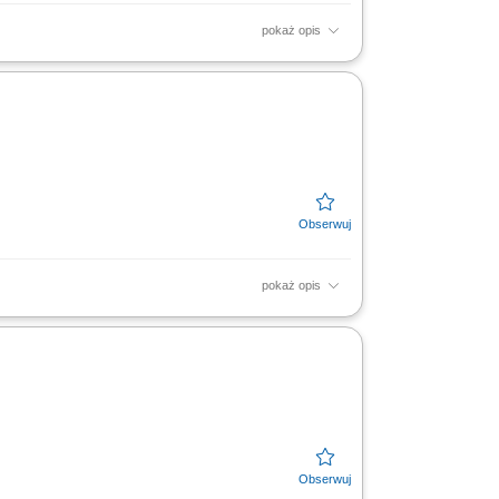
pokaż opis
oślinność. Odśnieżanie w okresie zimowym.
cnicze:...
pokaż opis