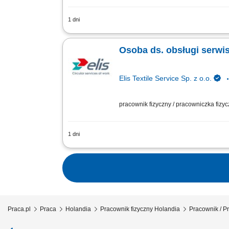
1 dni
Zadania Dbanie o estetyczne i uporząd
wysyłką. Bieżąca kontrola i wymiana as
Osoba ds. obsługi serwi
Elis Textile Service Sp. z o.o.
pracownik fizyczny / pracowniczka fizy
1 dni
Zadania Dbanie o estetyczne i uporząd
wysyłką. Bieżąca kontrola i wymiana as
Praca.pl
Praca
Holandia
Pracownik fizyczny Holandia
Pracownik / P