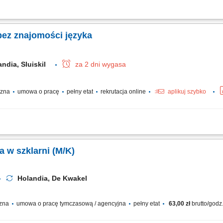
e sortowanie materiałów przeznaczonych do recyklingu, kontrola i segregacja sur
ykorzystania materiałów, współpraca z zespołem produkcyjnym w celu utrzymania ci
bez znajomości języka
andia, Sluiskil
za 2 dni wygasa
yczna
umowa o pracę
pełny etat
rekrutacja online
aplikuj szybko
godzinowe brutto w wysokości 16,41 €. Na tę kwotę składa się Twoja stawka pods
rlopowy oraz udział w zyskach. W zależności od Twoich obowiązków możesz także
 w szklarni (M/K)
Holandia, De Kwakel
czna
umowa o pracę tymczasową / agencyjna
pełny etat
63,00 zł
brutto/godz