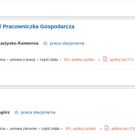
erenie obiektu. Pielęgnacja terenów zielonych: koszenie, podlewanie, dbanie o r
ach gospodarczych oraz na alejkach i chodnikach. Drobne prace techniczne i pomo
/ Pracowniczka Gospodarcza
karżysko-Kamienna
praca
stacjonarna
czna
umowa o pracę
część etatu
aplikuj szybko
aplikuj bez CV
i czystość w wyznaczonych obszarach; Bieżąca realizacja poleceń przełożonego;
agórz
praca
stacjonarna
czna
umowa zlecenie
część etatu
aplikuj szybko
aplikuj bez CV