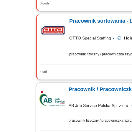
3 godz.
Zakres obowiązków ręczne i mechaniczn
procesie odzysku metali i ponownego w
Pracownik sortowania - 
OTTO Special Staffing
Hol
pracownik fizyczny / pracowniczka fiz
4 dni
Otrzymujesz całkowite wynagrodzenie 
powiększona o dodatek ADV, dodatek u
Pracownik / Pracowniczka
AB Job Service Polska Sp. z o.o.
pracownik fizyczny / pracowniczka fizy