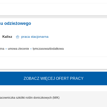
kowane rozmieszczanie ubrań w szafach klientów. Selekcja ubrań przeznaczonych 
ortymentu tekstylnego na miejscu.
su odzieżowego
Kalisz
praca
stacjonarna
czna
umowa zlecenie
tymczasowa/dodatkowa
kowane rozmieszczanie ubrań w szafach klientów. Selekcja ubrań przeznaczonych 
ortymentu tekstylnego na miejscu.
ZOBACZ WIĘCEJ OFERT PRACY
racowniczka szkółki roślin doniczkowych (M/K)