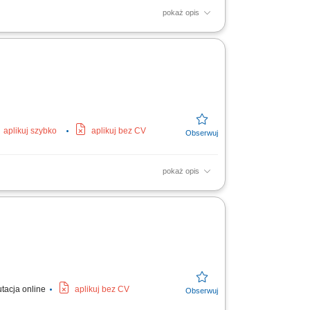
pokaż opis
n i kwiatów, w tym roślin doniczkowych,
.
aplikuj szybko
aplikuj bez CV
pokaż opis
utacja online
aplikuj bez CV