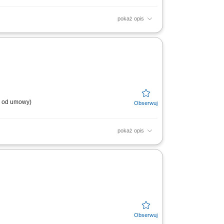
pokaż opis
owierzchni; Opróżnianie koszy oraz dbani o
ch;...
l. od umowy)
pokaż opis
eriałów. Dbanie o jakość oraz terminową
ażowych. Miejsce...