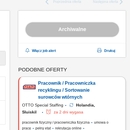
Poprzednia
oferta
Następna
oferta
Archiwalne
Włącz job alert
Drukuj
PODOBNE OFERTY
Pracownik / Pracowniczka
recyklingu / Sortowanie
surowców wtórnych
OTTO Special Staffing
Holandia,
Sluiskil
za 2 dni wygasa
pracownik fizyczny / pracowniczka fizyczna
umowa o
pracę
pełny etat
rekrutacja online