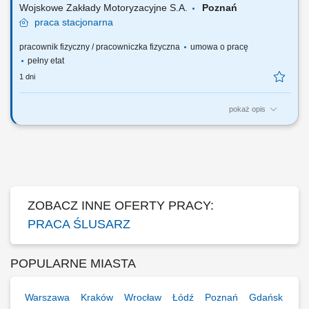
Wojskowe Zakłady Motoryzacyjne S.A.
Poznań
praca
stacjonarna
pracownik fizyczny / pracowniczka fizyczna
umowa o pracę
pełny etat
1 dni
pokaż opis
Zakres zadań podstawowych: przygotowanie oraz montaż konstrukcji
stalowych do spawania zgodnie z dokumentacją technologiczną,
składanie, sczepianie oraz trasowanie elementów konstrukcji
stalowych, obsługa elektronarzędzi i narzędzi warsztatowych
wykorzystywanych przy produkcji konstrukcji...
ZOBACZ INNE OFERTY PRACY:
PRACA ŚLUSARZ
POPULARNE MIASTA
Warszawa
Kraków
Wrocław
Łódź
Poznań
Gdańsk