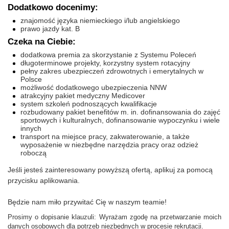
Dodatkowo docenimy:
znajomość języka niemieckiego i/lub angielskiego
prawo jazdy kat. B
Czeka na Ciebie:
dodatkowa premia za skorzystanie z Systemu Poleceń
długoterminowe projekty, korzystny system rotacyjny
pełny zakres ubezpieczeń zdrowotnych i emerytalnych w
Polsce
możliwość dodatkowego ubezpieczenia NNW
atrakcyjny pakiet medyczny Medicover
system szkoleń podnoszących kwalifikacje
rozbudowany pakiet benefitów m. in. dofinansowania do zajęć
sportowych i kulturalnych, dofinansowanie wypoczynku i wiele
innych
transport na miejsce pracy, zakwaterowanie, a także
wyposażenie w niezbędne narzędzia pracy oraz odzież
roboczą
Jeśli jesteś zainteresowany powyższą ofertą, aplikuj za pomocą
przycisku aplikowania.
Będzie nam miło przywitać Cię w naszym teamie!
Prosimy o dopisanie klauzuli: Wyrażam zgodę na przetwarzanie moich
danych osobowych dla potrzeb niezbędnych w procesie rekrutacji.