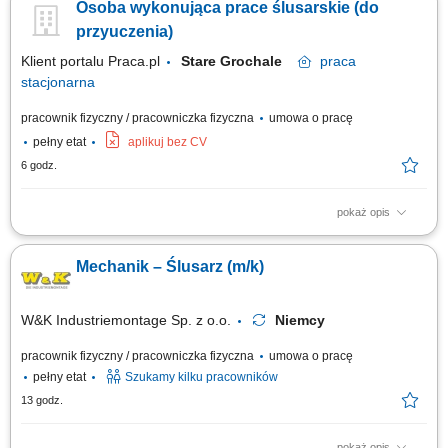
Osoba wykonująca prace ślusarskie (do
mostowe). Prowadzenie prac montażowych w warunkach halowych na
podstawie dostarczonej dokumentacji technicznej. Przygotowywanie
przyuczenia)
materiału do połączenia:...
Klient portalu Praca.pl
Stare Grochale
praca
stacjonarna
pracownik fizyczny / pracowniczka fizyczna
umowa o pracę
pełny etat
aplikuj bez CV
6 godz.
pokaż opis
Wykonywanie prac ślusarskich, takich jak: wiercenie, gwintowanie,
gratowanie, fazowanie, cięcie materiałów piłą. Obróbka i wykańczanie
Mechanik – Ślusarz (m/k)
elementów wycinanych laserowo. Polerowanie i szlifowanie elementów
metalowych. Praca zgodnie z dokumentacją techniczną. Dbanie o jakość
wykonywanych...
W&K Industriemontage Sp. z o.o.
Niemcy
pracownik fizyczny / pracowniczka fizyczna
umowa o pracę
pełny etat
Szukamy kilku pracowników
13 godz.
pokaż opis