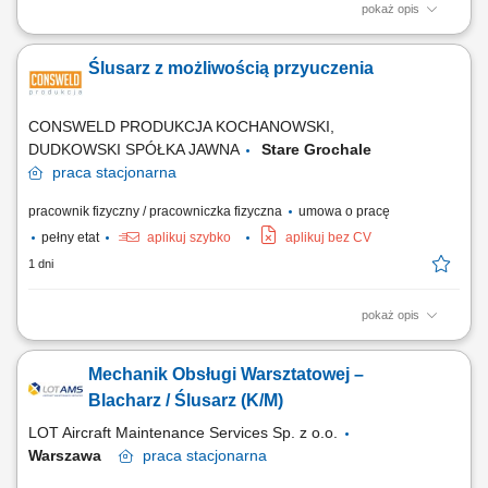
pokaż opis
montaż i składanie zabudów specjalistycznych do pojazdów
transportowych, praca na podstawie rysunku technicznego oraz
Ślusarz z możliwością przyuczenia
schematów montażowych, cięcie, dopasowywanie i łączenie profili
aluminiowych, wykonywanie szczepień i krótkich spawów metodą MIG
131 (puls), wiercenie, skręcanie oraz...
CONSWELD PRODUKCJA KOCHANOWSKI,
DUDKOWSKI SPÓŁKA JAWNA
Stare Grochale
praca
stacjonarna
pracownik fizyczny / pracowniczka fizyczna
umowa o pracę
pełny etat
aplikuj szybko
aplikuj bez CV
1 dni
pokaż opis
Zakres obowiązków: Prace ślusarskie w zakresie: Wiercenia;
Gwintowania; Gratowania mechanicznego; Fazowania; Cięcia piłą;
Mechanik Obsługi Warsztatowej –
Prace wykańczające elementów wycinanych laserowo w zakresie:
Polerowania; Szlifowania;
Blacharz / Ślusarz (K/M)
LOT Aircraft Maintenance Services Sp. z o.o.
Warszawa
praca
stacjonarna