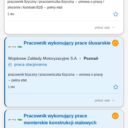
pracownik fizyczny / pracowniczka fizyczna
umowa o pracę /
zlecenie / kontrakt B2B
pełny etat
1 dni
pokaż opis
Obowiązki na stanowisku: Naprawa struktur części lotniczych zgodnie z
dokumentacją techniczną. Wykonywanie pomiarów naprawianych
Pracownik wykonujący prace ślusarskie
elementów. Mechaniczne i chemiczne usuwanie powłok
zabezpieczających. Realizacja zadań zgodnie z zamówieniami i
harmonogramem. Dbanie o wysokie standardy...
Wojskowe Zakłady Motoryzacyjne S.A.
Poznań
praca
stacjonarna
pracownik fizyczny / pracowniczka fizyczna
umowa o pracę
pełny etat
1 dni
pokaż opis
Zakres zadań podstawowych: praca indywidualna oraz zespołowa przy
szlifowaniu elementów stalowych, pomoc przy sczepianiu i montażu
Pracownik wykonujący prace
spawalniczym konstrukcji stalowych, prace transportowe.
monterskie konstrukcji stalowych