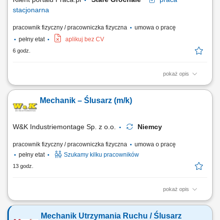
stacjonarna
pracownik fizyczny / pracowniczka fizyczna
umowa o pracę
pełny etat
aplikuj bez CV
6 godz.
pokaż opis
Wykonywanie prac ślusarskich, takich jak: wiercenie, gwintowanie,
gratowanie, fazowanie, cięcie materiałów piłą. Obróbka i wykańczanie
Mechanik – Ślusarz (m/k)
elementów wycinanych laserowo. Polerowanie i szlifowanie elementów
metalowych. Praca zgodnie z dokumentacją techniczną. Dbanie o
jakość wykonywanych...
W&K Industriemontage Sp. z o.o.
Niemcy
pracownik fizyczny / pracowniczka fizyczna
umowa o pracę
pełny etat
Szukamy kilku pracowników
13 godz.
pokaż opis
Miejsce pracy: wszystkie kraje europejskie (system rotacyjny) Twoje
zadania: montaż mechaniczny maszyn
Mechanik Utrzymania Ruchu / Ślusarz
specjalistycznych/przemysłowych na podstawie rysunku technicznego,