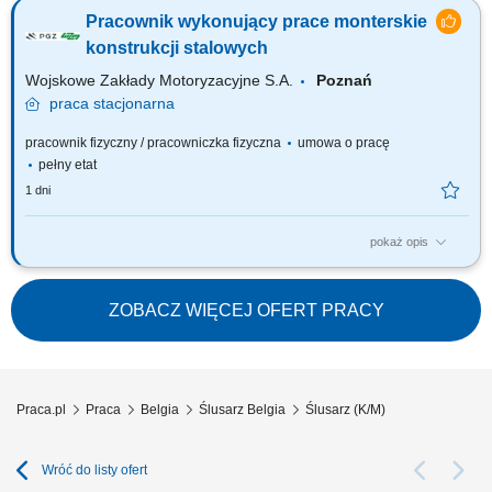
szlifowaniu elementów stalowych, pomoc przy sczepianiu i montażu
Pracownik wykonujący prace monterskie
spawalniczym konstrukcji stalowych, prace transportowe.
konstrukcji stalowych
Wojskowe Zakłady Motoryzacyjne S.A.
Poznań
praca
stacjonarna
pracownik fizyczny / pracowniczka fizyczna
umowa o pracę
pełny etat
1 dni
pokaż opis
Zakres zadań podstawowych: przygotowanie oraz montaż konstrukcji
stalowych do spawania zgodnie z dokumentacją technologiczną,
składanie, sczepianie oraz trasowanie elementów konstrukcji stalowych,
ZOBACZ WIĘCEJ OFERT PRACY
obsługa elektronarzędzi i narzędzi warsztatowych wykorzystywanych
przy produkcji konstrukcji...
Praca.pl
Praca
Belgia
Ślusarz Belgia
Ślusarz (K/M)
Wróć do listy ofert