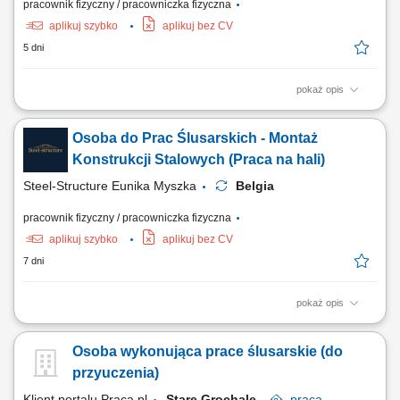
pracownik fizyczny / pracowniczka fizyczna
aplikuj szybko
aplikuj bez CV
5 dni
pokaż opis
Opis stanowiska: Realizacja prostych zadań montersko-ślusarskich
bezpośrednio na hali produkcyjnej. Łączenie gotowych komponentów w
Osoba do Prac Ślusarskich - Montaż
całościowe konstrukcje w oparciu o schematy. Prace obróbcze na
profilach i blachach – dbanie o wymiarowość i estetykę wykonania.
Konstrukcji Stalowych (Praca na hali)
Praca z powtarzalnym...
Steel-Structure Eunika Myszka
Belgia
pracownik fizyczny / pracowniczka fizyczna
aplikuj szybko
aplikuj bez CV
7 dni
pokaż opis
Opis stanowiska: Bieżące składanie oraz dopasowywanie
powtarzalnych elementów stalowych (m.in. schody, balustrady, barierki,
Osoba wykonująca prace ślusarskie (do
komponenty mostowe). Prowadzenie prac montażowych w warunkach
halowych na podstawie dostarczonej dokumentacji technicznej.
przyuczenia)
Przygotowywanie materiału do połączenia:...
Klient portalu Praca.pl
Stare Grochale
praca