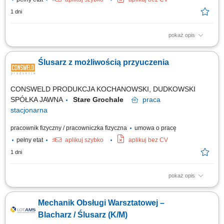
1 dni
pokaż opis
montaż i składanie zabudów specjalistycznych do pojazdów
transportowych, praca na podstawie rysunku technicznego oraz
Ślusarz z możliwością przyuczenia
schematów montażowych, cięcie, dopasowywanie i łączenie profili
aluminiowych, wykonywanie szczepień i krótkich spawów metodą MIG
131 (puls), wiercenie, skręcanie oraz...
CONSWELD PRODUKCJA KOCHANOWSKI, DUDKOWSKI
SPÓŁKA JAWNA
Stare Grochale
praca
stacjonarna
pracownik fizyczny / pracowniczka fizyczna
umowa o pracę
pełny etat
aplikuj szybko
aplikuj bez CV
1 dni
pokaż opis
Zakres obowiązków: Prace ślusarskie w zakresie: Wiercenia;
Gwintowania; Gratowania mechanicznego; Fazowania; Cięcia piłą; Prace
Mechanik Obsługi Warsztatowej –
wykańczające elementów wycinanych laserowo w zakresie: Polerowania;
Szlifowania;
Blacharz / Ślusarz (K/M)