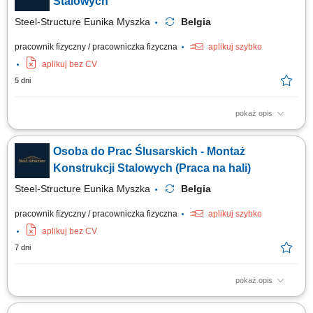
Stalowych
Steel-Structure Eunika Myszka
Belgia
pracownik fizyczny / pracowniczka fizyczna
aplikuj szybko
aplikuj bez CV
5 dni
pokaż opis
Opis stanowiska: Realizacja prostych zadań montersko-ślusarskich
bezpośrednio na hali produkcyjnej. Łączenie gotowych komponentów w
Osoba do Prac Ślusarskich - Montaż
całościowe konstrukcje w oparciu o schematy. Prace obróbcze na
profilach i blachach – dbanie o wymiarowość i estetykę wykonania. Praca
Konstrukcji Stalowych (Praca na hali)
z powtarzalnym...
Steel-Structure Eunika Myszka
Belgia
pracownik fizyczny / pracowniczka fizyczna
aplikuj szybko
aplikuj bez CV
7 dni
pokaż opis
Opis stanowiska: Bieżące składanie oraz dopasowywanie powtarzalnych
elementów stalowych (m.in. schody, balustrady, barierki, komponenty