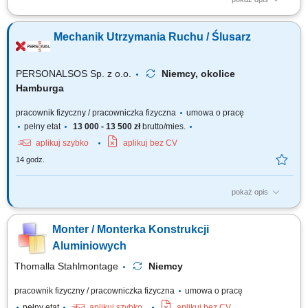
Miejsce pracy: wszystkie kraje europejskie (system rotacyjny) Twoje
zadania: montaż mechaniczny maszyn specjalistycznych/przemysłowych
Mechanik Utrzymania Ruchu / Ślusarz
na podstawie rysunku technicznego, montaż budowanych konstrukcji
maszyn i urządzeń, serwis mechaniczny oraz testowanie maszyn i
urządzeń, tworzenie...
PERSONALSOS Sp. z o.o.
Niemcy, okolice
Hamburga
pracownik fizyczny / pracowniczka fizyczna
umowa o pracę
pełny etat
13 000 - 13 500 zł
brutto/mies.
aplikuj szybko
aplikuj bez CV
14 godz.
pokaż opis
Zakres obowiązków: montaż i demontaż rurociągów oraz instalacji
przemysłowych; montaż nowych instalacji technologicznych; konserwacja
Monter / Monterka Konstrukcji
oraz naprawa maszyn i urządzeń; wykonywanie drobnych modyfikacji
instalacji; montaż armatury, zaworów i elementów instalacji; prace
Aluminiowych
ślusarskie i...
Thomalla Stahlmontage
Niemcy
pracownik fizyczny / pracowniczka fizyczna
umowa o pracę
pełny etat
aplikuj szybko
aplikuj bez CV