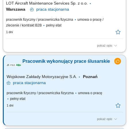
LOT Aircraft Maintenance Services Sp. z o.o.
Warszawa
praca
stacjonarna
pracownik fizyczny / pracowniczka fizyczna
umowa o pracę /
zlecenie / kontrakt B2B
pełny etat
1 dni
pokaż opis
Obowiązki na stanowisku: Naprawa struktur części lotniczych zgodnie z
dokumentacją techniczną. Wykonywanie pomiarów naprawianych
Pracownik wykonujący prace ślusarskie
elementów. Mechaniczne i chemiczne usuwanie powłok
zabezpieczających. Realizacja zadań zgodnie z zamówieniami i
harmonogramem. Dbanie o wysokie standardy...
Wojskowe Zakłady Motoryzacyjne S.A.
Poznań
praca
stacjonarna
pracownik fizyczny / pracowniczka fizyczna
umowa o pracę
pełny etat
1 dni
pokaż opis
Zakres zadań podstawowych: praca indywidualna oraz zespołowa przy