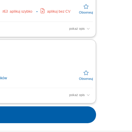
aplikuj szybko
aplikuj bez CV
pokaż opis
 gazów aktywnych). Realizowanie procesów
ametrów...
ików
pokaż opis
łowych zgodnie z dokumentacją techniczną.
howaniem...