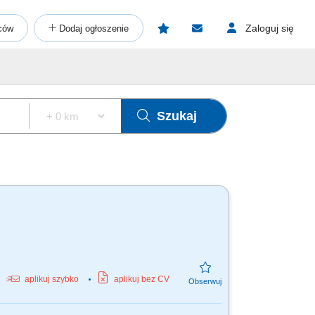
Zaloguj się
ców
Dodaj ogłoszenie
Szukaj
aplikuj szybko
aplikuj bez CV