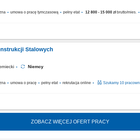
czna
umowa o pracę tymczasową
pełny etat
12 800 - 15 000 zł
brutto/mies.
e stali konstrukcyjnej metodą MAG 135 (z wykorzystaniem drutu litego w osłonie
ostarczoną dokumentacją wykonawczą i rysunkiem technicznym. Kontrolowanie par
nstrukcji Stalowych
emiecki
Niemcy
czna
umowa o pracę
pełny etat
rekrutacja online
Szukamy 10 pracown
i konstrukcji stalowych metodą MAG 135. Wykonywanie spoin pachwinowych i czo
 przygotowanie elementów do dalszej produkcji. Praca na hali produkcyjnej z zac
ZOBACZ WIĘCEJ OFERT PRACY