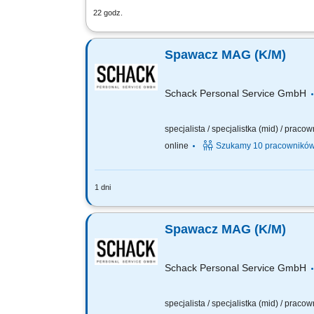
22 godz.
Zakres obowiązków: Wykonywanie prac s
materiałów przed i po spawaniu. Docin
Spawacz MAG (K/M)
Schack Personal Service GmbH
specjalista / specjalistka (mid) / praco
online
Szukamy 10 pracownikó
1 dni
Opis stanowiska: Spawanie konstrukcj
Samodzielna kontrola jakości wykonany
Spawacz MAG (K/M)
Schack Personal Service GmbH
specjalista / specjalistka (mid) / praco