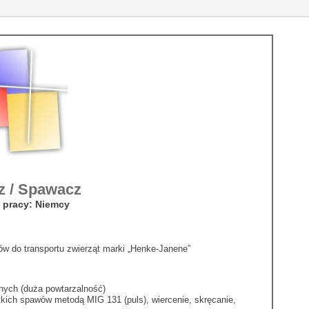
z / Spawacz
 pracy: Niemcy
w do transportu zwierząt marki „Henke-Janene”
nych (duża powtarzalność)
tkich spawów metodą MIG 131 (puls), wiercenie, skręcanie,