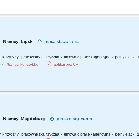
pawalniczych jedną lub kilkoma z metod: 111 (elektroda), 311 (autogen), 131 (M
anie oraz szlifowanie elementów. Wykonywanie podstawowych prac ślusarskich. Dba
Niemcy, Lipsk
praca
stacjonarna
wnik fizyczny / pracowniczka fizyczna
umowa o pracę / agencyjna
pełny etat
1
w
aplikuj szybko
aplikuj bez CV
i stalowych z wykorzystaniem metody MAG. Precyzyjne wykonywanie połączeń spa
ch spoin i dbałość o ich estetykę. Przygotowanie elementów do spawania oraz dba
Niemcy, Magdeburg
praca
stacjonarna
wnik fizyczny / pracowniczka fizyczna
umowa o pracę / agencyjna
pełny etat
1