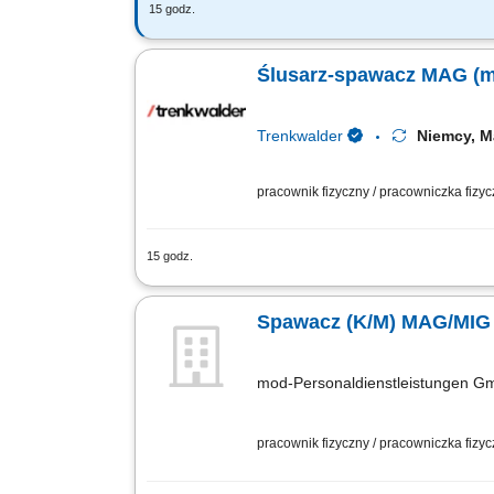
15 godz.
Zadania: Spawanie metodą MAG 135 (dr
jakość wykonywanych spoin;
Ślusarz-spawacz MAG (m
Trenkwalder
Niemcy, 
pracownik fizyczny / pracowniczka fizy
15 godz.
Twoje zadania spawanie metodą MAG or
konstrukcji, kontrola jakości wykonan
Spawacz (K/M) MAG/MIG
mod-Personaldienstleistungen G
pracownik fizyczny / pracowniczka fizy