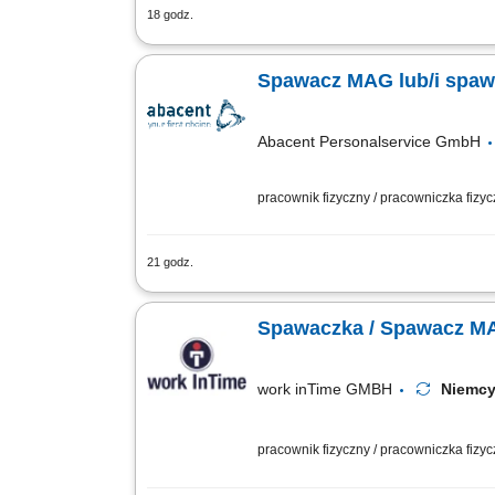
18 godz.
Samodzielne wykonywanie prac spawaln
różnej grubości, zapewniając trwałość p
Spawacz MAG lub/i spa
Abacent Personalservice GmbH
pracownik fizyczny / pracowniczka fizy
21 godz.
To potrafisz: Spawanie metodą MAG (135
dokumentacją techniczną, rysunkiem ko
work inTime GMBH
Niem
pracownik fizyczny / pracowniczka fizy