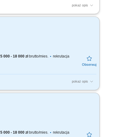
pokaż opis
IG), 135 (MAG) lub 141 (TIG/WIG). Obróbka
nie o jakość...
5 000 - 18 000 zł
brutto/mies.
rekrutacja
pokaż opis
wanych zgodnie z dokumentacją techniczną.
łość o porządek...
5 000 - 18 000 zł
brutto/mies.
rekrutacja