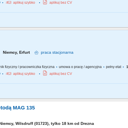
w
aplikuj szybko
aplikuj bez CV
i stalowych z wykorzystaniem metody MAG. Precyzyjne wykonywanie połączeń spa
ch spoin i dbałość o ich estetykę. Przygotowanie elementów do spawania oraz dba
Niemcy, Erfurt
praca
stacjonarna
wnik fizyczny / pracowniczka fizyczna
umowa o pracę / agencyjna
pełny etat
1
w
aplikuj szybko
aplikuj bez CV
i stalowych z wykorzystaniem metody MAG. Precyzyjne wykonywanie połączeń spa
ch spoin i dbałość o ich estetykę. Przygotowanie elementów do spawania oraz dba
etodą MAG 135
Niemcy, Wilsdruff (01723), tylko 18 km od Drezna