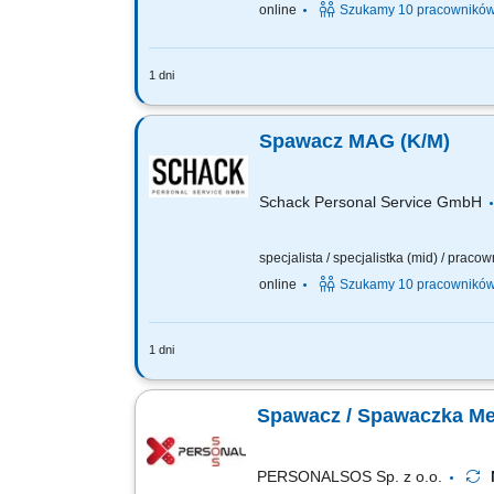
online
Szukamy 10 pracownikó
1 dni
Opis stanowiska: Spawanie konstrukcj
Samodzielna kontrola jakości wykonany
Spawacz MAG (K/M)
Schack Personal Service GmbH
specjalista / specjalistka (mid) / praco
online
Szukamy 10 pracownikó
1 dni
Opis stanowiska: Spawanie konstrukcj
Samodzielna kontrola jakości wykonany
Spawacz / Spawaczka M
PERSONALSOS Sp. z o.o.