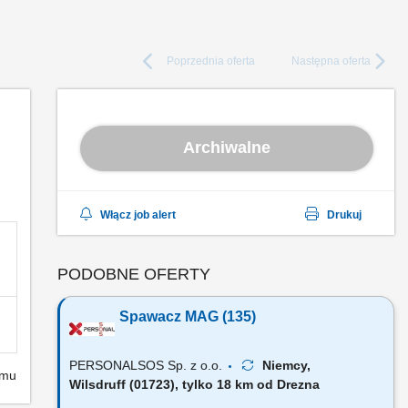
Poprzednia
oferta
Następna
oferta
Archiwalne
Włącz job alert
Drukuj
PODOBNE OFERTY
Spawacz MAG (135)
PERSONALSOS Sp. z o.o.
Niemcy,
emu
Wilsdruff (01723), tylko 18 km od Drezna