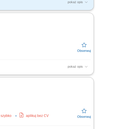
pokaż opis
godnie z dokumentacją techniczną; Dbanie o
pokaż opis
orników, wykańczanie wcześniej zespawanych
j szybko
aplikuj bez CV