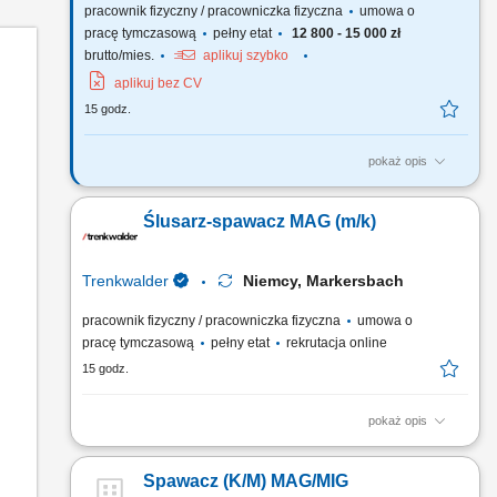
pracownik fizyczny / pracowniczka fizyczna
umowa o
pracę tymczasową
pełny etat
12 800 - 15 000 zł
brutto/mies.
aplikuj szybko
aplikuj bez CV
15 godz.
pokaż opis
Zadania: Spawanie metodą MAG 135 (drut lity w osłonie gazu
aktywnego) Samodzielna realizacja powierzonych zadań
Ślusarz-spawacz MAG (m/k)
zgodnie z dokumentacją techniczną; Dbanie o jakość
wykonywanych spoin;
Trenkwalder
Niemcy, Markersbach
pracownik fizyczny / pracowniczka fizyczna
umowa o
pracę tymczasową
pełny etat
rekrutacja online
15 godz.
pokaż opis
Twoje zadania spawanie metodą MAG oraz sczepianie dużych
i małych elementów wykorzystywanych przy produkcji
Spawacz (K/M) MAG/MIG
zbiorników, wykańczanie wcześniej zespawanych konstrukcji,