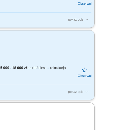
pokaż opis
wanych zgodnie z dokumentacją techniczną.
łość o porządek...
5 000 - 18 000 zł
brutto/mies.
rekrutacja
pokaż opis
wanych zgodnie z dokumentacją techniczną.
łość o porządek...