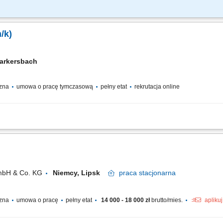
ut lity w osłonie gazu aktywnego) Samodzielna realizacja powierzonych zadań z
/k)
Markersbach
czna
umowa o pracę tymczasową
pełny etat
rekrutacja online
az sczepianie dużych i małych elementów wykorzystywanych przy produkcji zbi
ych elementów, prowadzenie podstawowej dokumentacji produkcyjnej.
mbH & Co. KG
Niemcy, Lipsk
praca
stacjonarna
czna
umowa o pracę
pełny etat
14 000 - 18 000 zł
brutto/mies.
apliku