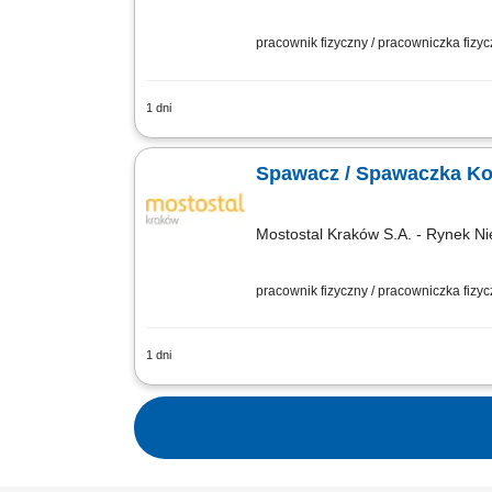
pracownik fizyczny / pracowniczka fizy
1 dni
Opis stanowiska: Łączenie elementów z
spawalniczych w ścisłej zgodności z d
Spawacz / Spawaczka Ko
Mostostal Kraków S.A. - Rynek Ni
pracownik fizyczny / pracowniczka fizy
1 dni
Opis stanowiska: Spawanie elementów 
Kontrola jakości wykonanych spoin oraz