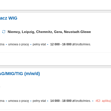
iczych metodami MAG 135 i 136, zgodnie z obowiązującymi normami.Spawanie kon
ołączeń.Czytanie i interpretacja dokumentacji technicznej oraz rysunków, w celu p
wacz WIG
Niemcy, Leipzig, Chemnitz, Gera, Neustadt-Glewe
czna
umowa o pracę
pełny etat
12 000 - 16 000 zł
brutto/mies.
) i/lub WIG (141) elementów oraz konstrukcji stalowych i ze stali nierdzewnej. 
nstrukcyjnym oraz instrukcjami spawania. Przygotowywanie, ustawianie, sczepianie
Spawaczka / Spawacz MAG/MIG/TIG (m/w/d)
cy
czna
umowa o pracę
pełny etat
14 000 - 18 000 zł
brutto/mies.
apliku