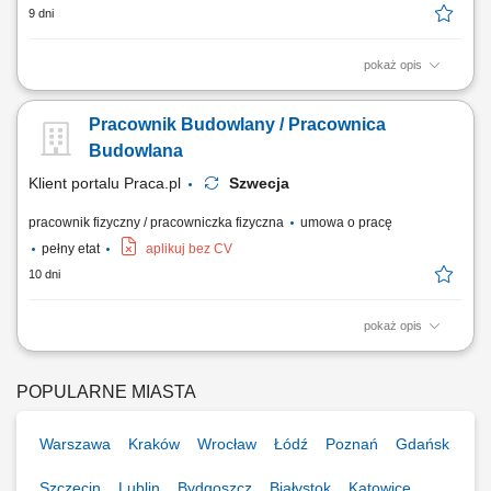
9 dni
pokaż opis
Instalacja stelaży pod ściany działowe oraz sufity podwieszane.
Mocowanie płyt gipsowo-kartonowych zgodnie z projektem.
Pracownik Budowlany / Pracownica
Wykonywanie prac wykończeniowych, w tym szpachlowania i
gipsowania powierzchni.
Budowlana
Klient portalu Praca.pl
Szwecja
pracownik fizyczny / pracowniczka fizyczna
umowa o pracę
pełny etat
aplikuj bez CV
10 dni
pokaż opis
Asystowanie przy montażu konstrukcji ciesielskich, przygotowywaniu
zbrojeń oraz wylewaniu elementów żelbetowych. Realizowanie zadań z
zakresu prac wykończeniowych, naprawczych i kosmetyki budowlanej
POPULARNE MIASTA
na obiekcie. Dbaniu o stały ład, porządek i bezpieczeństwo w obszarze
prowadzenia robót....
Warszawa
Kraków
Wrocław
Łódź
Poznań
Gdańsk
Szczecin
Lublin
Bydgoszcz
Białystok
Katowice