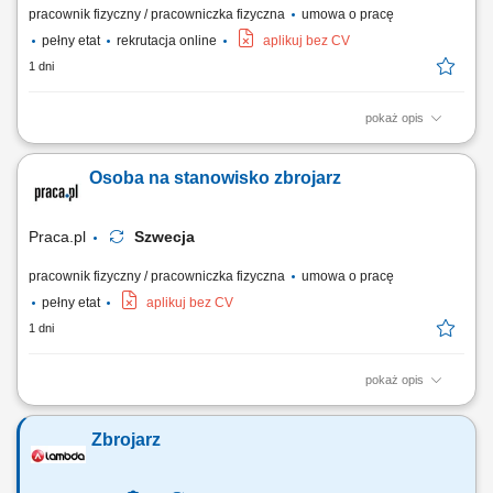
pracownik fizyczny / pracowniczka fizyczna
umowa o pracę
pełny etat
rekrutacja online
aplikuj bez CV
1 dni
pokaż opis
Twój zakres obowiązków Montaż szalunków.
Osoba na stanowisko zbrojarz
Praca.pl
Szwecja
pracownik fizyczny / pracowniczka fizyczna
umowa o pracę
pełny etat
aplikuj bez CV
1 dni
pokaż opis
Opis stanowiska Tworzenie i montowanie konstrukcji stalowych, zbrojeń
oraz siatek zbrojeniowych.
Zbrojarz