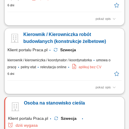
6 dni
pokaż opis
Obsługa i ustawianie szalunków systemowych typu Peri, Ulma lub
Doka. Zalewanie form betonem oraz profesjonalna obróbka i kosmetyka
Kierownik / Kierowniczka robót
gotowych powierzchni. Praca przy prestiżowych inwestycjach
inżynieryjnych na terenie kraju i za granicą. Współpraca z zespołem
budowlanych (konstrukcje żelbetowe)
przy wznoszeniu obiektów...
Klient portalu Praca.pl
Szwecja
kierownik / kierowniczka / koordynator / koordynatorka
umowa o
pracę
pełny etat
rekrutacja online
aplikuj bez CV
6 dni
pokaż opis
Kompleksowe zarządzanie procesami budowlanymi zgodnie z
dokumentacją, budżetem i wyznaczonym czasem. Weryfikacja
Osoba na stanowisko cieśla
projektów technicznych oraz bieżąca kontrola jakości i tempa realizacji
prac. Tworzenie planów operacyjnych na bazie harmonogramu
głównego oraz kontakt z inwestorem i zarządem....
Klient portalu Praca.pl
Szwecja
dziś wygasa