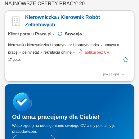
NAJNOWSZE OFERTY PRACY: 20
Kierowniczka / Kierownik Robót
Żelbetowych
Klient portalu Praca.pl
Szwecja
kierownik / kierowniczka / koordynator / koordynatorka
umowa o
pracę
pełny etat
rekrutacja online
aplikuj bez CV
17 godz.
pokaż opis
Kierowanie i nadzór nad pracami żelbetowymi na budowie zgodnie z
dokumentacją techniczną, harmonogramem i budżetem. Koordynacja
pracy zespołów wykonawczych oraz podwykonawców. Weryfikacja
dokumentacji technicznej oraz bieżące reagowanie na zmiany
projektowe. Kontrola jakości i...
Od teraz pracujemy dla Ciebie!
Włącz zgodę na udostępnianie swojego CV, a my polecimy je
pracodawcom.