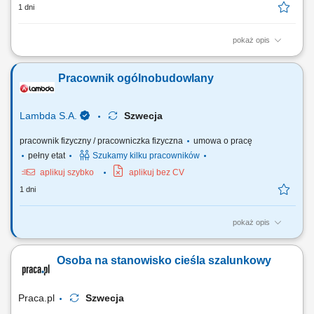
1 dni
pokaż opis
Wykonywanie prac z użyciem szalunków systemowych (np. PERI,
DOKA, ULMA). Realizacja prac związanych z betonowaniem. Obróbka,
Pracownik ogólnobudowlany
kosmetyka i zacieranie powierzchni betonowych. Udział w prestiżowych
projektach budowlanych (np. ekologiczna huta stali, oczyszczalnia
ścieków, budowa elektrowni wiatrowych).
Lambda S.A.
Szwecja
pracownik fizyczny / pracowniczka fizyczna
umowa o pracę
pełny etat
Szukamy kilku pracowników
aplikuj szybko
aplikuj bez CV
1 dni
pokaż opis
Twój zakres obowiązków: Prace ogólnobudowlane - pomoc przy
pracach ciesielskich i zbrojarskich; Prace wykończeniowe i
Osoba na stanowisko cieśla szalunkowy
kosmetyczne; Prace porządkowe na placu budowy;
Praca.pl
Szwecja