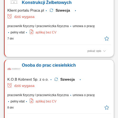
pomocniczych robót fizycznych wspierających procesy budowlane.
Konstrukcji Żelbetowych
Klient portalu Praca.pl
Szwecja
dziś wygasa
pracownik fizyczny / pracowniczka fizyczna
umowa o pracę
pełny etat
aplikuj bez CV
7 dni
pokaż opis
Układanie elementów ze stali zbrojeniowej w formach i deskowaniach
zgodnie z wytycznymi sztuki budowlanej. Asystowanie przy pracach
Osoba do prac ciesielskich
ciesielskich, w tym przy montażu i demontażu struktur drewnianych oraz
szalunków. Prowadzenie robót betoniarskich przy wznoszeniu obiektów
kubaturowych lub...
K.O.B Kobnext Sp. z o.o.
Szwecja
dziś wygasa
pracownik fizyczny / pracowniczka fizyczna
umowa o pracę
pełny etat
aplikuj bez CV
8 dni