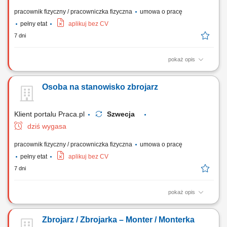
pracownik fizyczny / pracowniczka fizyczna
umowa o pracę
pełny etat
aplikuj bez CV
7 dni
pokaż opis
Montaż nowoczesnych szalunków oraz systemów deskowań
budowlanych. Realizacja tradycyjnych konstrukcji z drewna na potrzeby
Osoba na stanowisko zbrojarz
budownictwa ogólnego. Współudział w procesach związanych z
przygotowywaniem zbrojeń i zalewaniem elementów betonem.
Wykonywanie pozostałych nieskomplikowanych,...
Klient portalu Praca.pl
Szwecja
dziś wygasa
pracownik fizyczny / pracowniczka fizyczna
umowa o pracę
pełny etat
aplikuj bez CV
7 dni
pokaż opis
Prefabrykacja, wiązanie oraz montaż stalowych szkieletów
zbrojeniowych na placu budowy. Asystowanie przy montażu szalunków
Zbrojarz / Zbrojarka – Monter / Monterka
oraz innych bieżących zadaniach ciesielskich. Wykonywanie prostych,