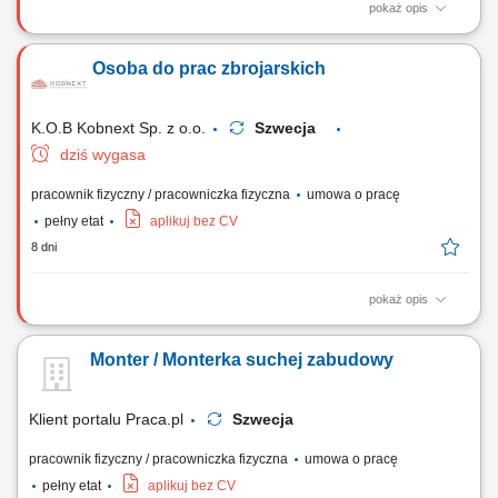
pokaż opis
Opis stanowiska: Wykonywanie prac w zakresie ciesielki systemowej;
Wykonywanie prac w zakresie ciesielki tradycyjnej; Pomoc w pracach
Osoba do prac zbrojarskich
zbrojarskich i betoniarskich; Inne prace budowlane – pomocnicze;
K.O.B Kobnext Sp. z o.o.
Szwecja
dziś wygasa
pracownik fizyczny / pracowniczka fizyczna
umowa o pracę
pełny etat
aplikuj bez CV
8 dni
pokaż opis
Zakres obowiązków: Wykonywanie prac w zakresie montażu zbrojenia;
Pomoc w pracach ciesielskich; Inne prace budowlane – pomocnicze;
Monter / Monterka suchej zabudowy
Klient portalu Praca.pl
Szwecja
pracownik fizyczny / pracowniczka fizyczna
umowa o pracę
pełny etat
aplikuj bez CV