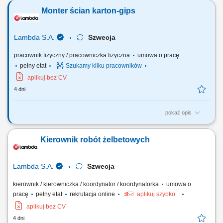
DOKA, ULMA) Umiejętność betonowania, w tym obróbki betonu,
Monter ścian karton-gips
kosmetyki oraz zacierania powierzchni betonowych; Praca przy jednym
z naszych projektów m.in. oczyszczalni ścieków, mostach i tunelach;
Lambda S.A.
Szwecja
pracownik fizyczny / pracowniczka fizyczna
umowa o pracę
pełny etat
Szukamy kilku pracowników
aplikuj bez CV
4 dni
pokaż opis
Twój zakres obowiązków: Montaż konstrukcji ścian i sufitów oraz płyt
kartonowo – gipsowych; Szpachlowanie, gipsowanie; Praca przy
Kierownik robót żelbetowych
jednym z naszych projektów m.in. przy obiektów przemysłowych;
Lambda S.A.
Szwecja
kierownik / kierowniczka / koordynator / koordynatorka
umowa o
pracę
pełny etat
rekrutacja online
aplikuj szybko
aplikuj bez CV
4 dni