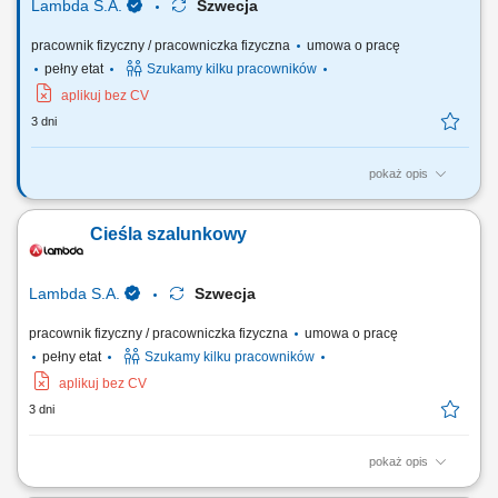
Lambda S.A.
Szwecja
pracownik fizyczny / pracowniczka fizyczna
umowa o pracę
pełny etat
Szukamy kilku pracowników
aplikuj bez CV
3 dni
pokaż opis
Twój zakres obowiązków: Wykonywanie konstrukcji stalowych,
zbrojenia, szkielety, siatki zbrojeniowe; Montaż prętów zbrojeniowych;
Cieśla szalunkowy
Praca przy jednym z naszych projektów m.in. oczyszczalni ścieków,
mostach i tunelach;
Lambda S.A.
Szwecja
pracownik fizyczny / pracowniczka fizyczna
umowa o pracę
pełny etat
Szukamy kilku pracowników
aplikuj bez CV
3 dni
pokaż opis
Twój zakres obowiązków: Praca przy szalunkach systemowych (PERI,