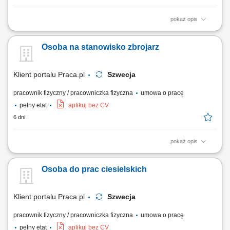
pokaż opis
Twój zakres obowiązków: Kierowanie, koordynowanie i nadzór prac na
budowie w oparciu o wymagania kontraktu, dokumentację techniczną,
Osoba na stanowisko zbrojarz
budżet, harmonogramy; Analiza i weryfikacja dokumentacji technicznej;
Nadzór i kontrola nad jakością i terminowością wykonywanych robót
budowlanych;...
Klient portalu Praca.pl
Szwecja
pracownik fizyczny / pracowniczka fizyczna
umowa o pracę
pełny etat
aplikuj bez CV
6 dni
pokaż opis
Tworzenie konstrukcji stalowych, zbrojeniowych oraz siatek i szkieletów
wzmacniających. Osadzanie i odpowiednie mocowanie prętów
Osoba do prac ciesielskich
stalowych na stanowisku pracy. Praca przy prestiżowych inwestycjach
inżynieryjnych, obejmujących m.in. budowę mostów, obiektów
przemysłowych i tuneli.
Klient portalu Praca.pl
Szwecja
pracownik fizyczny / pracowniczka fizyczna
umowa o pracę
pełny etat
aplikuj bez CV