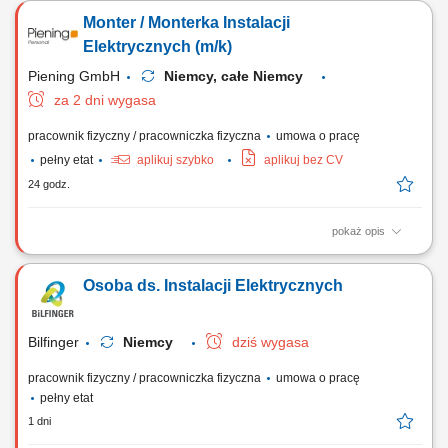
gniazdek, przełączników, urządzeń sterowania i oświetlenia. Montaż
Monter / Monterka Instalacji
rozdzielnic i szaf sterowniczych.
Elektrycznych (m/k)
Piening GmbH
Niemcy, całe Niemcy
za 2 dni wygasa
pracownik fizyczny / pracowniczka fizyczna
umowa o pracę
pełny etat
aplikuj szybko
aplikuj bez CV
24 godz.
pokaż opis
Stosunek pracy: stałe zatrudnienie w naszej firmie Czas trwania
umowy: nieokreślony Rozpoczęcie pracy: od zaraz Opis stanowiska:
Osoba ds. Instalacji Elektrycznych
Realizacja zadań z zakresu szeroko pojętej elektryki budowlanej,
przemysłowej oraz automatyki. Budowanie systemów sterowania
poprzez okablowanie szaf rozdzielczych...
Bilfinger
Niemcy
dziś wygasa
pracownik fizyczny / pracowniczka fizyczna
umowa o pracę
pełny etat
1 dni