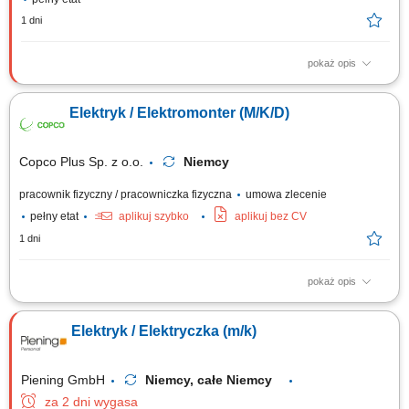
1 dni
pokaż opis
Opis stanowiska Realizacja prac elektrycznych przy inwestycjach
przemysłowych. Montaż i podłączanie rozdzielnic SN oraz NN. Instalacja
Elektryk / Elektromonter (M/K/D)
transformatorów i urządzeń technologicznych. Wykonywanie tras
kablowych oraz podłączanie instalacji przemysłowych. Montaż
elementów automatyki i...
Copco Plus Sp. z o.o.
Niemcy
pracownik fizyczny / pracowniczka fizyczna
umowa zlecenie
pełny etat
aplikuj szybko
aplikuj bez CV
1 dni
pokaż opis
Obowiązki: Montaż instalacji elektrycznych w obiektach przemysłowych i
handlowych; Uruchomienia instalacji elektrycznych; Pomiary elektryczne;
Elektryk / Elektryczka (m/k)
Wymagania: Wykształcenie elektryczne lub w trakcie nauki;
Doświadczenie zawodowe na podobnym stanowisku; Uprawnienia
elektryczne kat. E1; Umiejętność...
Piening GmbH
Niemcy, całe Niemcy
za 2 dni wygasa