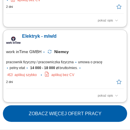
aplikuj bez CV
2 dni
pokaż opis
Opis stanowiska: Sprawdzanie bezpieczeństwa sprzętu elektrycznego w
różnych lokalizacjach. Kontrole techniczne sprzętu biurowego, maszyn,
Elektryk - m/w/d
złączy, kabli. Używanie mierników do podstawowych pomiarów. Przejazdy
samochodem służbowym do klientów.
work inTime GMBH
Niemcy
pracownik fizyczny / pracowniczka fizyczna
umowa o pracę
pełny etat
14 000 - 18 000 zł
brutto/mies.
aplikuj szybko
aplikuj bez CV
2 dni
pokaż opis
Twój zakres obowiązków: Montaż instalacji elektrycznych w budynkach
mieszkalnych oraz biurowych; Prowadzenie nowych oraz wymiana
starych przewodów elektrycznych; Montaż i podłączanie szaf
ZOBACZ WIĘCEJ OFERT PRACY
sterowniczych Umiejętność współpracy w zespole Polsko-Niemieckim;
Proste prace montażowe;