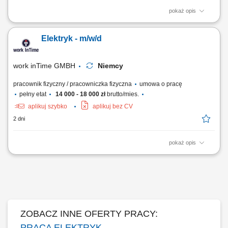
pokaż opis
Opis stanowiska: Sprawdzanie bezpieczeństwa sprzętu elektrycznego
w różnych lokalizacjach. Kontrole techniczne sprzętu biurowego,
Elektryk - m/w/d
maszyn, złączy, kabli. Używanie mierników do podstawowych
pomiarów. Przejazdy samochodem służbowym do klientów.
work inTime GMBH
Niemcy
pracownik fizyczny / pracowniczka fizyczna
umowa o pracę
pełny etat
14 000 - 18 000 zł
brutto/mies.
aplikuj szybko
aplikuj bez CV
2 dni
pokaż opis
Twój zakres obowiązków: Montaż instalacji elektrycznych w budynkach
mieszkalnych oraz biurowych; Prowadzenie nowych oraz wymiana
starych przewodów elektrycznych; Montaż i podłączanie szaf
sterowniczych Umiejętność współpracy w zespole Polsko-Niemieckim;
Proste prace montażowe;
ZOBACZ INNE OFERTY PRACY:
PRACA ELEKTRYK