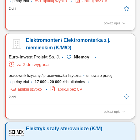
pełny etat
aplikuj szybko
aplikuj bez CV
2 dni
pokaż opis
Opis stanowiska: Montaż, modernizacja oraz uruchamianie instalacji
elektrycznych w obiektach budowlanych i halach produkcyjnych.
Elektromonter / Elektromonterka z j.
Prefabrykacja, montaż komponentów oraz kompleksowe okablowanie
szaf sterowniczych. Wykonywanie bieżących prac konserwacyjnych,
niemieckim (K/M/O)
naprawczych i serwisowych w parkach...
Euro-Inwest Projekt Sp. J.
Niemcy
za 2 dni wygasa
pracownik fizyczny / pracowniczka fizyczna
umowa o pracę
pełny etat
17 000 - 20 000 zł
brutto/mies.
aplikuj szybko
aplikuj bez CV
2 dni
pokaż opis
Montaż i budowa tras oraz linii kablowych. Montaż instalacji
elektrycznych, gniazdek i przełączników. Montaż urządzeń sterowania,
Elektryk szafy sterownicze (K/M)
oświetlenia oraz rozdzielnic/szaf sterowniczych. Codzienna
komunikacja z Kierownictwem w języku niemieckim.