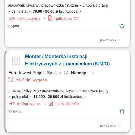
pracownik fizyczny / pracowniczka fizyczna
umowa o pracę
pełny etat
70,00 - 90,00 zł
brutto/godz.
aplikuj szybko
aplikuj bez CV
20 godz.
pokaż opis
Twoje zadania jako Technik Elektryk/ Elektronik/ Mechatronik/
Elektromonter: Kontrola sprzętu typu: sprzęt biurowy, maszyny, złącza,
Monter / Monterka Instalacji
kable; Wykonywanie podstawowych pomiarów przy użyciu miernika;
Dojazd do klienta z biura firmy samochodem służbowym; Twoje
Elektrycznych z j. niemieckim (K/M/O)
kwalifikacje jako Technik Elektryk/...
Euro-Inwest Projekt Sp. J.
Niemcy
za 2 dni wygasa
pracownik fizyczny / pracowniczka fizyczna
umowa o pracę
pełny etat
17 000 - 20 000 zł
brutto/mies.
aplikuj szybko
aplikuj bez CV
21 godz.
pokaż opis
Montaż instalacji elektrycznych, tras kablowych i linii. Instalowanie