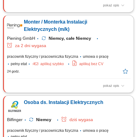
pokaż opis
Montaż instalacji elektrycznych, tras kablowych i linii. Instalowanie
gniazdek, przełączników, urządzeń sterowania i oświetlenia. Montaż
Monter / Monterka Instalacji
rozdzielnic i szaf sterowniczych.
Elektrycznych (m/k)
Piening GmbH
Niemcy, całe Niemcy
za 2 dni wygasa
pracownik fizyczny / pracowniczka fizyczna
umowa o pracę
pełny etat
aplikuj szybko
aplikuj bez CV
24 godz.
pokaż opis
Stosunek pracy: stałe zatrudnienie w naszej firmie Czas trwania umowy:
nieokreślony Rozpoczęcie pracy: od zaraz Opis stanowiska: Realizacja
Osoba ds. Instalacji Elektrycznych
zadań z zakresu szeroko pojętej elektryki budowlanej, przemysłowej oraz
automatyki. Budowanie systemów sterowania poprzez okablowanie szaf
rozdzielczych...
Bilfinger
Niemcy
dziś wygasa
pracownik fizyczny / pracowniczka fizyczna
umowa o pracę
pełny etat