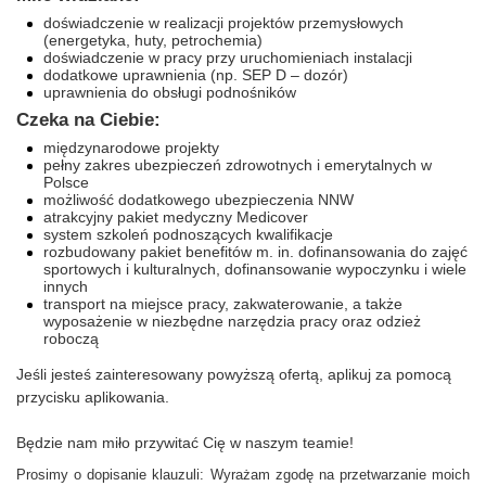
doświadczenie w realizacji projektów przemysłowych
(energetyka, huty, petrochemia)
doświadczenie w pracy przy uruchomieniach instalacji
dodatkowe uprawnienia (np. SEP D – dozór)
uprawnienia do obsługi podnośników
Czeka na Ciebie:
międzynarodowe projekty
pełny zakres ubezpieczeń zdrowotnych i emerytalnych w
Polsce
możliwość dodatkowego ubezpieczenia NNW
atrakcyjny pakiet medyczny Medicover
system szkoleń podnoszących kwalifikacje
rozbudowany pakiet benefitów m. in. dofinansowania do zajęć
sportowych i kulturalnych, dofinansowanie wypoczynku i wiele
innych
transport na miejsce pracy, zakwaterowanie, a także
wyposażenie w niezbędne narzędzia pracy oraz odzież
roboczą
Jeśli jesteś zainteresowany powyższą ofertą, aplikuj za pomocą
przycisku aplikowania.
Będzie nam miło przywitać Cię w naszym teamie!
Prosimy o dopisanie klauzuli: Wyrażam zgodę na przetwarzanie moich