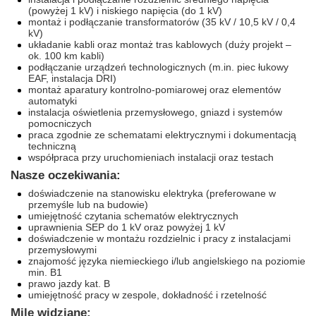
(powyżej 1 kV) i niskiego napięcia (do 1 kV)
montaż i podłączanie transformatorów (35 kV / 10,5 kV / 0,4
kV)
układanie kabli oraz montaż tras kablowych (duży projekt –
ok. 100 km kabli)
podłączanie urządzeń technologicznych (m.in. piec łukowy
EAF, instalacja DRI)
montaż aparatury kontrolno-pomiarowej oraz elementów
automatyki
instalacja oświetlenia przemysłowego, gniazd i systemów
pomocniczych
praca zgodnie ze schematami elektrycznymi i dokumentacją
techniczną
współpraca przy uruchomieniach instalacji oraz testach
Nasze oczekiwania:
doświadczenie na stanowisku elektryka (preferowane w
przemyśle lub na budowie)
umiejętność czytania schematów elektrycznych
uprawnienia SEP do 1 kV oraz powyżej 1 kV
doświadczenie w montażu rozdzielnic i pracy z instalacjami
przemysłowymi
znajomość języka niemieckiego i/lub angielskiego na poziomie
min. B1
prawo jazdy kat. B
umiejętność pracy w zespole, dokładność i rzetelność
Mile widziane: