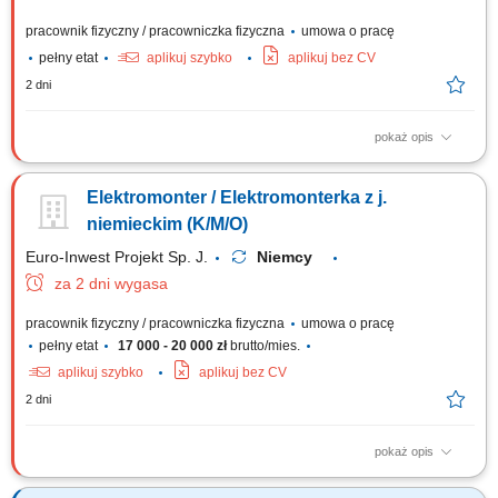
pracownik fizyczny / pracowniczka fizyczna
umowa o pracę
pełny etat
aplikuj szybko
aplikuj bez CV
2 dni
pokaż opis
Opis stanowiska: Montaż, modernizacja oraz uruchamianie instalacji
elektrycznych w obiektach budowlanych i halach produkcyjnych.
Elektromonter / Elektromonterka z j.
Prefabrykacja, montaż komponentów oraz kompleksowe okablowanie
szaf sterowniczych. Wykonywanie bieżących prac konserwacyjnych,
niemieckim (K/M/O)
naprawczych i serwisowych w parkach...
Euro-Inwest Projekt Sp. J.
Niemcy
za 2 dni wygasa
pracownik fizyczny / pracowniczka fizyczna
umowa o pracę
pełny etat
17 000 - 20 000 zł
brutto/mies.
aplikuj szybko
aplikuj bez CV
2 dni
pokaż opis
Montaż i budowa tras oraz linii kablowych. Montaż instalacji
elektrycznych, gniazdek i przełączników. Montaż urządzeń sterowania,