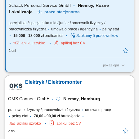
Schack Personal Service GmbH
Niemcy, Rozne
Lokalizacje
praca
stacjonarna
specjalista / specjalistka mid / junior / pracownik fizyczny /
pracowniczka fizyczna
umowa o pracę / agencyjna
pełny etat
15 000 - 18 000 zł
brutto/mies.
Szukamy 5 pracowników
aplikuj szybko
aplikuj bez CV
2 dni
pokaż opis
Opis stanowiska: Montaż szaf sterowniczych na podstawie schematów
elektrycznych i planów prądowych; Montaż podzespołów zgodnie z
Elektryk / Elektromonter
rysunkiem technicznym; Okablowanie modułów oraz wykonywanie
połączeń elektrycznych; Przeprowadzanie testów funkcjonalnych i
kontroli jakości wykonanych połączeń;
OMS Connect GmbH
Niemcy, Hamburg
pracownik fizyczny / pracowniczka fizyczna
umowa o pracę
pełny etat
70,00 - 90,00 zł
brutto/godz.
aplikuj szybko
aplikuj bez CV
2 dni