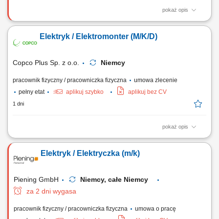
pokaż opis
Opis stanowiska Realizacja prac elektrycznych przy inwestycjach
przemysłowych. Montaż i podłączanie rozdzielnic SN oraz NN.
Elektryk / Elektromonter (M/K/D)
Instalacja transformatorów i urządzeń technologicznych. Wykonywanie
tras kablowych oraz podłączanie instalacji przemysłowych. Montaż
elementów automatyki i...
Copco Plus Sp. z o.o.
Niemcy
pracownik fizyczny / pracowniczka fizyczna
umowa zlecenie
pełny etat
aplikuj szybko
aplikuj bez CV
1 dni
pokaż opis
Obowiązki: Montaż instalacji elektrycznych w obiektach przemysłowych
i handlowych; Uruchomienia instalacji elektrycznych; Pomiary
Elektryk / Elektryczka (m/k)
elektryczne; Wymagania: Wykształcenie elektryczne lub w trakcie nauki;
Doświadczenie zawodowe na podobnym stanowisku; Uprawnienia
elektryczne kat. E1; Umiejętność...
Piening GmbH
Niemcy, całe Niemcy
za 2 dni wygasa
pracownik fizyczny / pracowniczka fizyczna
umowa o pracę