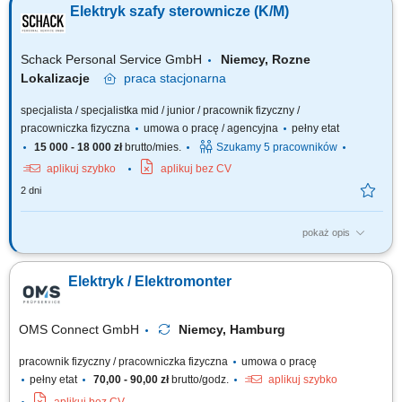
Elektryk szafy sterownicze (K/M)
oświetlenia oraz rozdzielnic/szaf sterowniczych. Codzienna komunikacja
z Kierownictwem w języku niemieckim.
Schack Personal Service GmbH
Niemcy, Rozne
Lokalizacje
praca
stacjonarna
specjalista / specjalistka mid / junior / pracownik fizyczny /
pracowniczka fizyczna
umowa o pracę / agencyjna
pełny etat
15 000 - 18 000 zł
brutto/mies.
Szukamy 5 pracowników
aplikuj szybko
aplikuj bez CV
2 dni
pokaż opis
Opis stanowiska: Montaż szaf sterowniczych na podstawie schematów
elektrycznych i planów prądowych; Montaż podzespołów zgodnie z
Elektryk / Elektromonter
rysunkiem technicznym; Okablowanie modułów oraz wykonywanie
połączeń elektrycznych; Przeprowadzanie testów funkcjonalnych i
kontroli jakości wykonanych połączeń;
OMS Connect GmbH
Niemcy, Hamburg
pracownik fizyczny / pracowniczka fizyczna
umowa o pracę
pełny etat
70,00 - 90,00 zł
brutto/godz.
aplikuj szybko