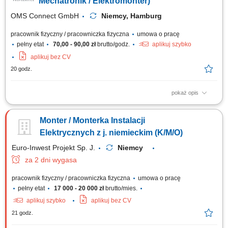
Mechatronik / Elektromonter)
OMS Connect GmbH
Niemcy, Hamburg
pracownik fizyczny / pracowniczka fizyczna
umowa o pracę
pełny etat
70,00 - 90,00 zł
brutto/godz.
aplikuj szybko
aplikuj bez CV
20 godz.
pokaż opis
Twoje zadania jako Technik Elektryk/ Elektronik/ Mechatronik/
Elektromonter: Kontrola sprzętu typu: sprzęt biurowy, maszyny, złącza,
Monter / Monterka Instalacji
kable; Wykonywanie podstawowych pomiarów przy użyciu miernika;
Dojazd do klienta z biura firmy samochodem służbowym; Twoje
Elektrycznych z j. niemieckim (K/M/O)
kwalifikacje jako Technik Elektryk/...
Euro-Inwest Projekt Sp. J.
Niemcy
za 2 dni wygasa
pracownik fizyczny / pracowniczka fizyczna
umowa o pracę
pełny etat
17 000 - 20 000 zł
brutto/mies.
aplikuj szybko
aplikuj bez CV
21 godz.