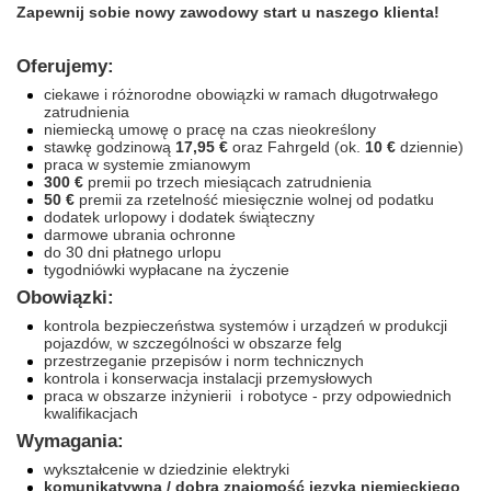
Zapewnij sobie nowy zawodowy start u naszego klienta!
Oferujemy:
ciekawe i różnorodne obowiązki w ramach długotrwałego
zatrudnienia
niemiecką umowę o pracę na czas nieokreślony
stawkę godzinową
17,95 €
oraz Fahrgeld
(ok.
10 €
dziennie)
praca w systemie zmianowym
300 €
premii po trzech miesiącach zatrudnienia
50 €
premii za rzetelność miesięcznie wolnej od podatku
dodatek urlopowy i dodatek świąteczny
darmowe ubrania ochronne
do 30 dni płatnego urlopu
tygodniówki wypłacane na życzenie
Obowiązki:
kontrola bezpieczeństwa systemów i urządzeń w produkcji
pojazdów, w szczególności w obszarze felg
przestrzeganie przepisów i norm technicznych
kontrola i konserwacja instalacji przemysłowych
praca w obszarze inżynierii i robotyce - przy odpowiednich
kwalifikacjach
Wymagania:
wykształcenie w dziedzinie elektryki
komunikatywna / dobra znajomość języka niemieckiego