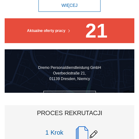
WIĘCEJ
21
Aktualne oferty pracy
Dremo Personaldienstleistung GmbH
Overbeckstraße 21,
01139 Dresden, Niemcy
ZOBACZ NA MAPIE
PROCES REKRUTACJI
Krok