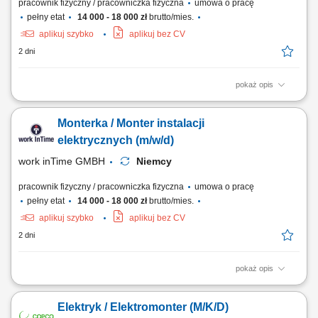
pracownik fizyczny / pracowniczka fizyczna
umowa o pracę
pełny etat
14 000 - 18 000 zł
brutto/mies.
aplikuj szybko
aplikuj bez CV
2 dni
pokaż opis
Twój zakres obowiązków: Montaż instalacji elektrycznych w budynkach
mieszkalnych oraz biurowych; Prowadzenie nowych oraz wymiana
Monterka / Monter instalacji
starych przewodów elektrycznych; Montaż i podłączanie szaf
sterowniczych Umiejętność współpracy w zespole Polsko-Niemieckim;
elektrycznych (m/w/d)
Proste prace montażowe;
work inTime GMBH
Niemcy
pracownik fizyczny / pracowniczka fizyczna
umowa o pracę
pełny etat
14 000 - 18 000 zł
brutto/mies.
aplikuj szybko
aplikuj bez CV
2 dni
pokaż opis
Zakres obowiązków: Wykonywanie instalacji elektrycznych w obiektach
mieszkalnych i biurowych. Układanie nowych przewodów oraz wymiana
Elektryk / Elektromonter (M/K/D)
starych instalacji. Montaż i podłączanie szaf sterowniczych. Realizacja