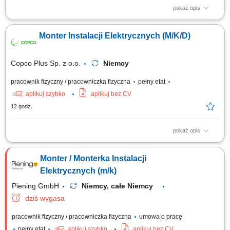
pokaż opis
Realizacja montażu i uruchamiania przemysłowych instalacji
elektrycznych na obiektach klienta.Budowa i prefabrykacja szaf
Monter Instalacji Elektrycznych (M/K/D)
sterowniczych oraz rozdzielni elektrycznych zgodnie z
dokumentacją.Układanie i podłączanie tras kablowych oraz okablowania
maszyn i urządzeń.Wykonywanie przeglądów,...
Copco Plus Sp. z o.o.
Niemcy
pracownik fizyczny / pracowniczka fizyczna
pełny etat
aplikuj szybko
aplikuj bez CV
12 godz.
pokaż opis
Obowiązki: Montaż instalacji elektrycznych w różnych obiektach;
Uruchamianie instalacji; Wykonywanie pomiarów elektryczny;
Monter / Monterka Instalacji
Elektrycznych (m/k)
Piening GmbH
Niemcy, całe Niemcy
dziś wygasa
pracownik fizyczny / pracowniczka fizyczna
umowa o pracę
pełny etat
aplikuj szybko
aplikuj bez CV