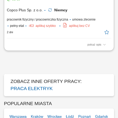
prostych prac montażowych. Praca w zespole polsko-niemieckim.
Copco Plus Sp. z o.o.
Niemcy
pracownik fizyczny / pracowniczka fizyczna
umowa zlecenie
pełny etat
aplikuj szybko
aplikuj bez CV
2 dni
pokaż opis
Obowiązki: Montaż instalacji elektrycznych w obiektach przemysłowych
i handlowych; Uruchomienia instalacji elektrycznych; Pomiary
elektryczne; Wymagania: Wykształcenie elektryczne lub w trakcie nauki;
Doświadczenie zawodowe na podobnym stanowisku; Uprawnienia
elektryczne kat. E1; Umiejętność...
ZOBACZ INNE OFERTY PRACY:
PRACA ELEKTRYK
POPULARNE MIASTA
Warszawa
Kraków
Wrocław
Łódź
Poznań
Gdańsk