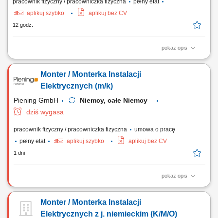
pracownik fizyczny / pracowniczka fizyczna
pełny etat
aplikuj szybko
aplikuj bez CV
12 godz.
pokaż opis
Obowiązki: Montaż instalacji elektrycznych w różnych obiektach;
Uruchamianie instalacji; Wykonywanie pomiarów elektryczny;
Monter / Monterka Instalacji
Elektrycznych (m/k)
Piening GmbH
Niemcy, całe Niemcy
dziś wygasa
pracownik fizyczny / pracowniczka fizyczna
umowa o pracę
pełny etat
aplikuj szybko
aplikuj bez CV
1 dni
pokaż opis
Stosunek pracy: stałe zatrudnienie w naszej firmie Czas trwania
umowy: nieokreślony Rozpoczęcie pracy: od zaraz Opis stanowiska:
Monter / Monterka Instalacji
Realizacja zadań z zakresu szeroko pojętej elektryki budowlanej,
przemysłowej oraz automatyki. Budowanie systemów sterowania
Elektrycznych z j. niemieckim (K/M/O)