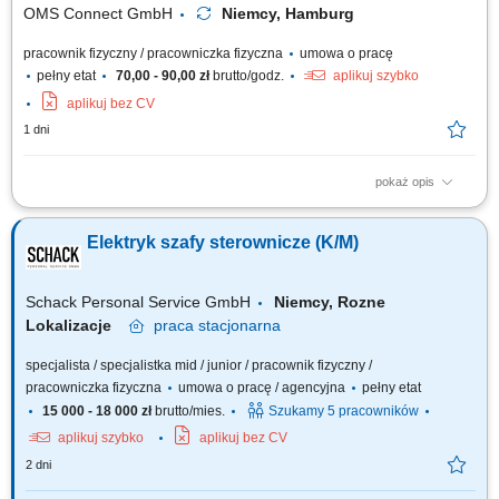
OMS Connect GmbH
Niemcy, Hamburg
pracownik fizyczny / pracowniczka fizyczna
umowa o pracę
pełny etat
70,00 - 90,00 zł
brutto/godz.
aplikuj szybko
aplikuj bez CV
1 dni
pokaż opis
Twoje zadania jako Technik Elektryk/ Elektronik/ Mechatronik/
Elektromonter: Kontrola sprzętu typu: sprzęt biurowy, maszyny, złącza,
Elektryk szafy sterownicze (K/M)
kable; Wykonywanie podstawowych pomiarów przy użyciu miernika;
Dojazd do klienta z biura firmy samochodem służbowym; Twoje
kwalifikacje jako Technik Elektryk/...
Schack Personal Service GmbH
Niemcy, Rozne
Lokalizacje
praca
stacjonarna
specjalista / specjalistka mid / junior / pracownik fizyczny /
pracowniczka fizyczna
umowa o pracę / agencyjna
pełny etat
15 000 - 18 000 zł
brutto/mies.
Szukamy 5 pracowników
aplikuj szybko
aplikuj bez CV
2 dni