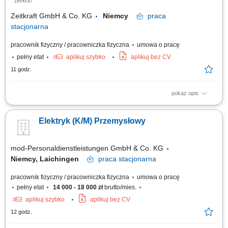
Zeitkraft GmbH & Co. KG
Niemcy
praca
stacjonarna
pracownik fizyczny / pracowniczka fizyczna
umowa o pracę
pełny etat
aplikuj szybko
aplikuj bez CV
11 godz.
pokaż opis
Zakres obowiązków: Montaż i modernizacja elektrycznych instalacji
budowlanych, Wykonywanie prac według schematów elektrycznych.
Elektryk (K/M) Przemysłowy
mod-Personaldienstleistungen GmbH & Co. KG
Niemcy, Laichingen
praca
stacjonarna
pracownik fizyczny / pracowniczka fizyczna
umowa o pracę
pełny etat
14 000 - 18 000 zł
brutto/mies.
aplikuj szybko
aplikuj bez CV
12 godz.