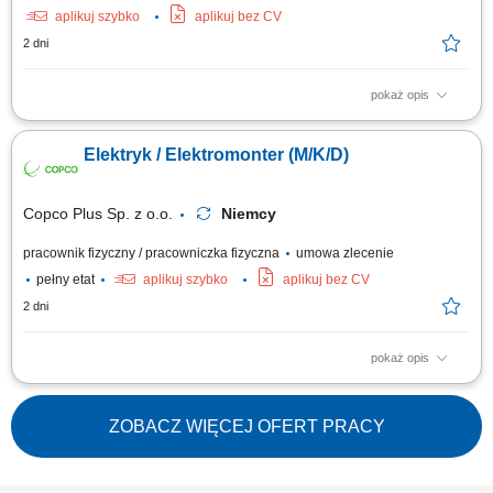
aplikuj szybko
aplikuj bez CV
2 dni
pokaż opis
Zakres obowiązków: Wykonywanie instalacji elektrycznych w obiektach
mieszkalnych i biurowych. Układanie nowych przewodów oraz wymiana
Elektryk / Elektromonter (M/K/D)
starych instalacji. Montaż i podłączanie szaf sterowniczych. Realizacja
prostych prac montażowych. Praca w zespole polsko-niemieckim.
Copco Plus Sp. z o.o.
Niemcy
pracownik fizyczny / pracowniczka fizyczna
umowa zlecenie
pełny etat
aplikuj szybko
aplikuj bez CV
2 dni
pokaż opis
Obowiązki: Montaż instalacji elektrycznych w obiektach przemysłowych i
handlowych; Uruchomienia instalacji elektrycznych; Pomiary elektryczne;
Wymagania: Wykształcenie elektryczne lub w trakcie nauki;
ZOBACZ WIĘCEJ OFERT PRACY
Doświadczenie zawodowe na podobnym stanowisku; Uprawnienia
elektryczne kat. E1; Umiejętność...