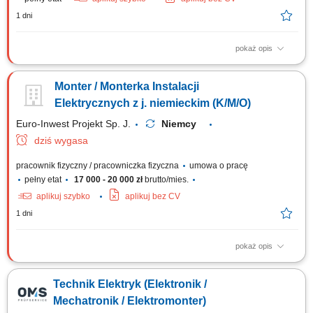
1 dni
pokaż opis
Stosunek pracy: stałe zatrudnienie w naszej firmie Czas trwania umowy:
nieokreślony Rozpoczęcie pracy: od zaraz Opis stanowiska: Realizacja
Monter / Monterka Instalacji
zadań z zakresu szeroko pojętej elektryki budowlanej, przemysłowej oraz
automatyki. Budowanie systemów sterowania poprzez okablowanie szaf
Elektrycznych z j. niemieckim (K/M/O)
rozdzielczych...
Euro-Inwest Projekt Sp. J.
Niemcy
dziś wygasa
pracownik fizyczny / pracowniczka fizyczna
umowa o pracę
pełny etat
17 000 - 20 000 zł
brutto/mies.
aplikuj szybko
aplikuj bez CV
1 dni
pokaż opis
Montaż instalacji elektrycznych, tras kablowych i linii. Instalowanie
gniazdek, przełączników, urządzeń sterowania i oświetlenia. Montaż
Technik Elektryk (Elektronik /
rozdzielnic i szaf sterowniczych.
Mechatronik / Elektromonter)