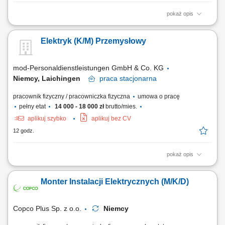
pokaż opis
Zakres obowiązków: Montaż i modernizacja elektrycznych instalacji
budowlanych, Wykonywanie prac według schematów elektrycznych.
Elektryk (K/M) Przemysłowy
mod-Personaldienstleistungen GmbH & Co. KG
Niemcy, Laichingen
praca
stacjonarna
pracownik fizyczny / pracowniczka fizyczna
umowa o pracę
pełny etat
14 000 - 18 000 zł
brutto/mies.
aplikuj szybko
aplikuj bez CV
12 godz.
pokaż opis
Realizacja montażu i uruchamiania przemysłowych instalacji
elektrycznych na obiektach klienta.Budowa i prefabrykacja szaf
Monter Instalacji Elektrycznych (M/K/D)
sterowniczych oraz rozdzielni elektrycznych zgodnie z
dokumentacją.Układanie i podłączanie tras kablowych oraz
okablowania maszyn i urządzeń.Wykonywanie przeglądów,...
Copco Plus Sp. z o.o.
Niemcy