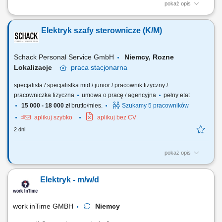
pokaż opis
Twoje zadania jako Technik Elektryk/ Elektronik/ Mechatronik/
Elektromonter: Kontrola sprzętu typu: sprzęt biurowy, maszyny, złącza,
Elektryk szafy sterownicze (K/M)
kable; Wykonywanie podstawowych pomiarów przy użyciu miernika;
Dojazd do klienta z biura firmy samochodem służbowym; Twoje
kwalifikacje jako Technik Elektryk/...
Schack Personal Service GmbH
Niemcy, Rozne
Lokalizacje
praca
stacjonarna
specjalista / specjalistka mid / junior / pracownik fizyczny /
pracowniczka fizyczna
umowa o pracę / agencyjna
pełny etat
15 000 - 18 000 zł
brutto/mies.
Szukamy 5 pracowników
aplikuj szybko
aplikuj bez CV
2 dni
pokaż opis
Opis stanowiska: Montaż szaf sterowniczych na podstawie schematów
elektrycznych i planów prądowych; Montaż podzespołów zgodnie z
Elektryk - m/w/d
rysunkiem technicznym; Okablowanie modułów oraz wykonywanie
połączeń elektrycznych; Przeprowadzanie testów funkcjonalnych i
kontroli jakości wykonanych połączeń;
work inTime GMBH
Niemcy