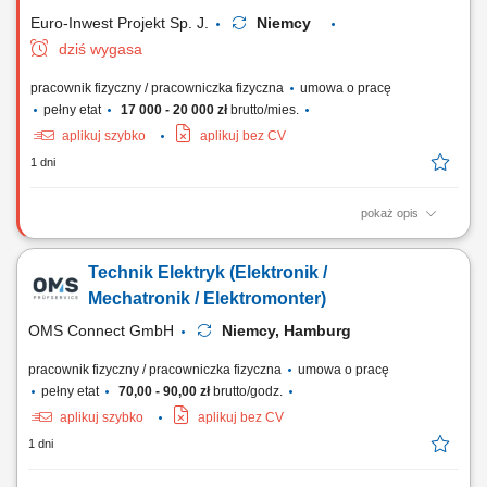
poprzez okablowanie szaf rozdzielczych...
Euro-Inwest Projekt Sp. J.
Niemcy
dziś wygasa
pracownik fizyczny / pracowniczka fizyczna
umowa o pracę
pełny etat
17 000 - 20 000 zł
brutto/mies.
aplikuj szybko
aplikuj bez CV
1 dni
pokaż opis
Montaż instalacji elektrycznych, tras kablowych i linii. Instalowanie
gniazdek, przełączników, urządzeń sterowania i oświetlenia. Montaż
Technik Elektryk (Elektronik /
rozdzielnic i szaf sterowniczych.
Mechatronik / Elektromonter)
OMS Connect GmbH
Niemcy, Hamburg
pracownik fizyczny / pracowniczka fizyczna
umowa o pracę
pełny etat
70,00 - 90,00 zł
brutto/godz.
aplikuj szybko
aplikuj bez CV
1 dni