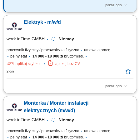
pokaż opis
Opis stanowiska: Montaż szaf sterowniczych na podstawie schematów
elektrycznych i planów prądowych; Montaż podzespołów zgodnie z
Elektryk - m/w/d
rysunkiem technicznym; Okablowanie modułów oraz wykonywanie
połączeń elektrycznych; Przeprowadzanie testów funkcjonalnych i
kontroli jakości wykonanych połączeń;
work inTime GMBH
Niemcy
pracownik fizyczny / pracowniczka fizyczna
umowa o pracę
pełny etat
14 000 - 18 000 zł
brutto/mies.
aplikuj szybko
aplikuj bez CV
2 dni
pokaż opis
Twój zakres obowiązków: Montaż instalacji elektrycznych w budynkach
mieszkalnych oraz biurowych; Prowadzenie nowych oraz wymiana
Monterka / Monter instalacji
starych przewodów elektrycznych; Montaż i podłączanie szaf
sterowniczych Umiejętność współpracy w zespole Polsko-Niemieckim;
elektrycznych (m/w/d)
Proste prace montażowe;
work inTime GMBH
Niemcy
pracownik fizyczny / pracowniczka fizyczna
umowa o pracę
pełny etat
14 000 - 18 000 zł
brutto/mies.