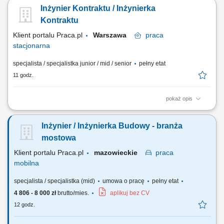
Koordynowanie realizacji robót drogowych i ziemnych zgodnie z
Inżynier Kontraktu / Inżynierka
harmonogramem oraz dokumentacją techniczną. Współpraca z
inwestorem, projektantami i podwykonawcami na każdym etapie
Kontraktu
inwestycji. Przygotowywanie raportów, dokumentacji...
Klient portalu Praca.pl
Warszawa
praca
stacjonarna
specjalista / specjalistka junior / mid / senior
pełny etat
11 godz.
pokaż opis
Przygotowywanie i realizacja planu kontraktu we współpracy z klientem;
Prowadzenie bieżącej korespondencji, rejestrów oraz archiwizacji
Inżynier / Inżynierka Budowy - branża
informacji projektowych; Współprowadzenie platformy wymiany
informacji i systemów obiegu dokumentacji; Ścisła współpraca z
mostowa
kierownikiem kontraktu oraz...
Klient portalu Praca.pl
mazowieckie
praca
mobilna
specjalista / specjalistka (mid)
umowa o pracę
pełny etat
4 806 - 8 000 zł
brutto/mies.
aplikuj bez CV
12 godz.