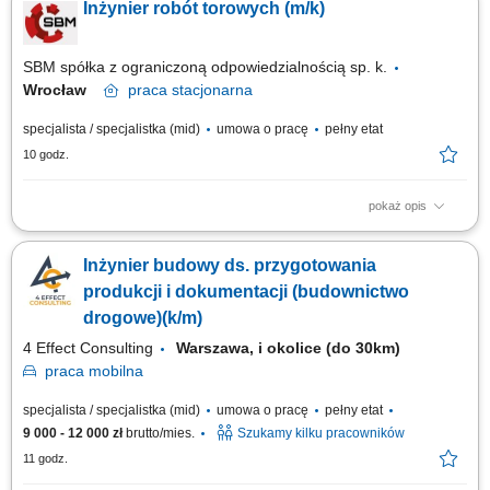
Inżynier robót torowych (m/k)
zarządzaniu podległym zespołem pracowników, planowanie i organizacja
prac dla brygad, weryfikacja dokumentacji technicznej pod kątem
poprawności przyjętych...
SBM spółka z ograniczoną odpowiedzialnością sp. k.
Wrocław
praca
stacjonarna
specjalista / specjalistka (mid)
umowa o pracę
pełny etat
10 godz.
pokaż opis
Twój zakres obowiązków Znajomość dokumentacji budowy w zakresie
umów, dokumentacji projektowej i zapisów FIDIC, Kontrola dostaw
Inżynier budowy ds. przygotowania
materiałów na budowę w zakresie terminowości, ilości i jakości,
Przygotowywanie dokumentów do odbioru robót (dokumentacja
produkcji i dokumentacji (budownictwo
powykonawcza), Sporządzanie...
drogowe)(k/m)
4 Effect Consulting
Warszawa, i okolice (do 30km)
praca
mobilna
specjalista / specjalistka (mid)
umowa o pracę
pełny etat
9 000 - 12 000 zł
brutto/mies.
Szukamy kilku pracowników
11 godz.