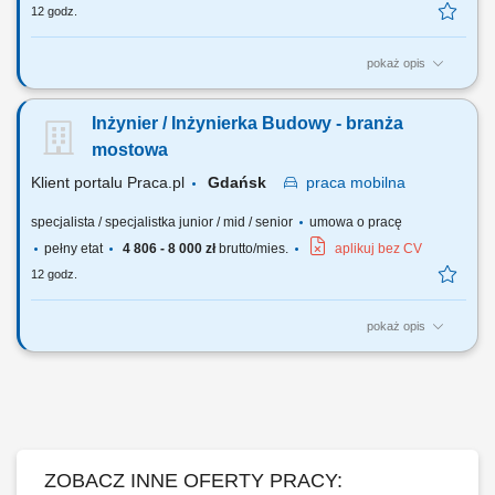
12 godz.
pokaż opis
Analiza dokumentacji projektowej. Współpraca z Kierownikiem Budowy.
Nadzorowanie prawidłowości robót. Pozyskiwanie podwykonawców i
Inżynier / Inżynierka Budowy - branża
dostawców. Opracowywanie i archiwizacja dokumentacji, kontrola
kosztów.
mostowa
Klient portalu Praca.pl
Gdańsk
praca
mobilna
specjalista / specjalistka junior / mid / senior
umowa o pracę
pełny etat
4 806 - 8 000 zł
brutto/mies.
aplikuj bez CV
12 godz.
pokaż opis
Analiza dokumentacji projektowej. Współpraca z Kierownikiem Budowy.
Nadzorowanie prawidłowości robót. Pozyskiwanie podwykonawców i
dostawców. Opracowywanie i archiwizacja dokumentacji, kontrola
kosztów.
ZOBACZ INNE OFERTY PRACY: