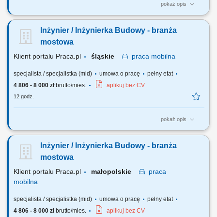
pokaż opis
Analiza dokumentacji projektowej. Współpraca z Kierownikiem Budowy.
Nadzorowanie prawidłowości robót. Pozyskiwanie podwykonawców i
Inżynier / Inżynierka Budowy - branża
dostawców. Opracowywanie i archiwizacja dokumentacji, kontrola
kosztów.
mostowa
Klient portalu Praca.pl
śląskie
praca
mobilna
specjalista / specjalistka (mid)
umowa o pracę
pełny etat
4 806 - 8 000 zł
brutto/mies.
aplikuj bez CV
12 godz.
pokaż opis
Analiza dokumentacji projektowej. Współpraca z Kierownikiem Budowy.
Nadzorowanie prawidłowości robót. Pozyskiwanie podwykonawców i
Inżynier / Inżynierka Budowy - branża
dostawców. Opracowywanie i archiwizacja dokumentacji, kontrola
kosztów.
mostowa
Klient portalu Praca.pl
małopolskie
praca
mobilna
specjalista / specjalistka (mid)
umowa o pracę
pełny etat
4 806 - 8 000 zł
brutto/mies.
aplikuj bez CV