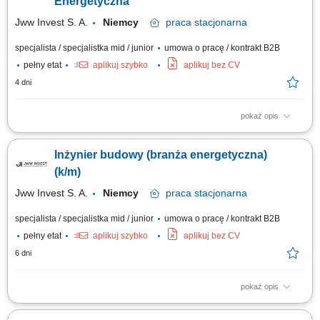
Energetyczna
Jww Invest S. A.
Niemcy
praca
stacjonarna
specjalista / specjalistka mid / junior
umowa o pracę / kontrakt B2B
pełny etat
aplikuj szybko
aplikuj bez CV
4 dni
pokaż opis
Zakres obowiązków: Współudział w przygotowaniu, realizacji oraz
rozliczaniu prac budowlanych. Wsparcie organizacji robót wykonywanych
Inżynier budowy (branża energetyczna)
przez podwykonawców. Pomoc w planowaniu pracy brygad oraz
koordynacji zespołu. Analiza dokumentacji technicznej i weryfikacja
(k/m)
poprawności przyjętych...
Jww Invest S. A.
Niemcy
praca
stacjonarna
specjalista / specjalistka mid / junior
umowa o pracę / kontrakt B2B
pełny etat
aplikuj szybko
aplikuj bez CV
6 dni
pokaż opis
Zakres obowiązków: przygotowanie, realizacja i rozliczanie zleconych
prac, pomoc w organizacji podwykonawcza budowy, wsparcie w