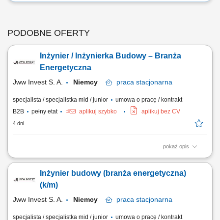
PODOBNE OFERTY
Inżynier / Inżynierka Budowy – Branża
Energetyczna
Jww Invest S. A.
Niemcy
praca
stacjonarna
specjalista / specjalistka mid / junior
umowa o pracę / kontrakt
B2B
pełny etat
aplikuj szybko
aplikuj bez CV
4 dni
pokaż opis
Zakres obowiązków: Współudział w przygotowaniu, realizacji oraz
rozliczaniu prac budowlanych. Wsparcie organizacji robót
Inżynier budowy (branża energetyczna)
wykonywanych przez podwykonawców. Pomoc w planowaniu pracy
brygad oraz koordynacji zespołu. Analiza dokumentacji technicznej i
(k/m)
weryfikacja poprawności przyjętych...
Jww Invest S. A.
Niemcy
praca
stacjonarna
specjalista / specjalistka mid / junior
umowa o pracę / kontrakt