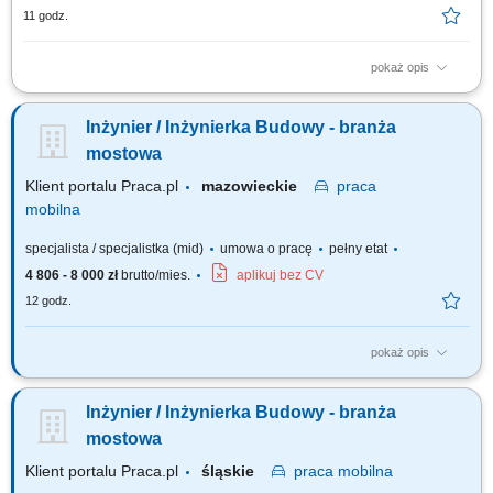
11 godz.
pokaż opis
Przygotowywanie i realizacja planu kontraktu we współpracy z klientem;
Prowadzenie bieżącej korespondencji, rejestrów oraz archiwizacji
Inżynier / Inżynierka Budowy - branża
informacji projektowych; Współprowadzenie platformy wymiany informacji
i systemów obiegu dokumentacji; Ścisła współpraca z kierownikiem
mostowa
kontraktu oraz...
Klient portalu Praca.pl
mazowieckie
praca
mobilna
specjalista / specjalistka (mid)
umowa o pracę
pełny etat
4 806 - 8 000 zł
brutto/mies.
aplikuj bez CV
12 godz.
pokaż opis
Analiza dokumentacji projektowej. Współpraca z Kierownikiem Budowy.
Nadzorowanie prawidłowości robót. Pozyskiwanie podwykonawców i
Inżynier / Inżynierka Budowy - branża
dostawców. Opracowywanie i archiwizacja dokumentacji, kontrola
kosztów.
mostowa
Klient portalu Praca.pl
śląskie
praca
mobilna