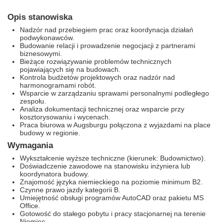
Opis stanowiska
Nadzór nad przebiegiem prac oraz koordynacja działań
podwykonawców.
Budowanie relacji i prowadzenie negocjacji z partnerami
biznesowymi.
Bieżące rozwiązywanie problemów technicznych
pojawiających się na budowach.
Kontrola budżetów projektowych oraz nadzór nad
harmonogramami robót.
Wsparcie w zarządzaniu sprawami personalnymi podległego
zespołu.
Analiza dokumentacji technicznej oraz wsparcie przy
kosztorysowaniu i wycenach.
Praca biurowa w Augsburgu połączona z wyjazdami na place
budowy w regionie.
Wymagania
Wykształcenie wyższe techniczne (kierunek: Budownictwo).
Doświadczenie zawodowe na stanowisku inżyniera lub
koordynatora budowy.
Znajomość języka niemieckiego na poziomie minimum B2.
Czynne prawo jazdy kategorii B.
Umiejętność obsługi programów AutoCAD oraz pakietu MS
Office.
Gotowość do stałego pobytu i pracy stacjonarnej na terenie
Niemiec.