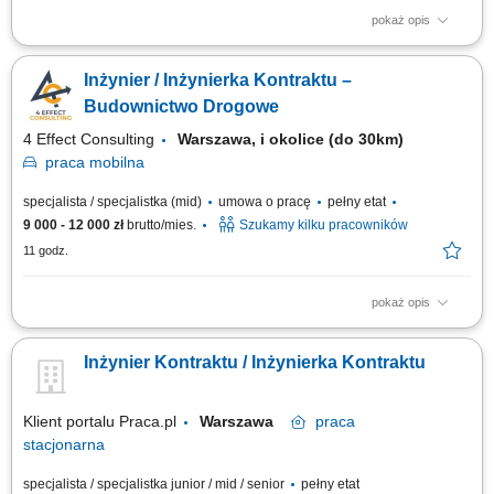
pokaż opis
Miejsce pracy: Warszawa i okolice (do 30k) Opis stanowiska: Bieżąca
współpraca z Projektantem, Inwestorem; Bieżąca współpraca z firmami
Inżynier / Inżynierka Kontraktu –
podwykonawczymi w zakresie geotechniki, geodezji i raportowania;
Przestrzeganie przepisów BHP i ochrony środowiska na terenie budowy
Budownictwo Drogowe
oraz nadzór nad...
4 Effect Consulting
Warszawa, i okolice (do 30km)
praca
mobilna
specjalista / specjalistka (mid)
umowa o pracę
pełny etat
9 000 - 12 000 zł
brutto/mies.
Szukamy kilku pracowników
11 godz.
pokaż opis
Miejsce pracy: Warszawa i okolice (do 30k) Opis stanowiska:
Koordynowanie realizacji robót drogowych i ziemnych zgodnie z
Inżynier Kontraktu / Inżynierka Kontraktu
harmonogramem oraz dokumentacją techniczną. Współpraca z
inwestorem, projektantami i podwykonawcami na każdym etapie
inwestycji. Przygotowywanie raportów, dokumentacji...
Klient portalu Praca.pl
Warszawa
praca
stacjonarna
specjalista / specjalistka junior / mid / senior
pełny etat