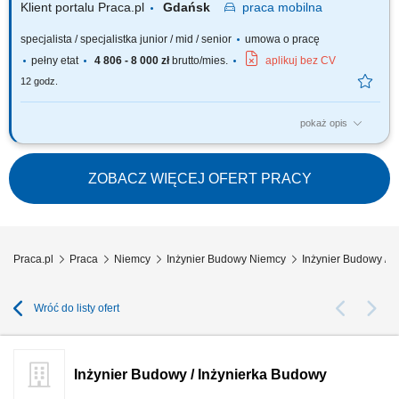
Klient portalu Praca.pl
Gdańsk
praca
mobilna
specjalista / specjalistka junior / mid / senior
umowa o pracę
pełny etat
4 806 - 8 000 zł
brutto/mies.
aplikuj bez CV
12 godz.
pokaż opis
Analiza dokumentacji projektowej. Współpraca z Kierownikiem Budowy.
Nadzorowanie prawidłowości robót. Pozyskiwanie podwykonawców i
dostawców. Opracowywanie i archiwizacja dokumentacji, kontrola
ZOBACZ WIĘCEJ OFERT PRACY
kosztów.
Praca.pl
Praca
Niemcy
Inżynier Budowy Niemcy
Inżynier Budowy / 
Wróć do listy ofert
Inżynier Budowy / Inżynierka Budowy