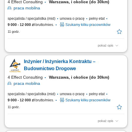
4 Effect Consulting
Warszawa, i okolice (do 30km)
praca
mobilna
specjalista / specjalistka (mid)
umowa o pracę
pełny etat
9 000 - 12 000 zł
brutto/mies.
Szukamy kilku pracowników
11 godz.
pokaż opis
Miejsce pracy: Warszawa i okolice (do 30k) Opis stanowiska: Bieżąca
współpraca z Projektantem, Inwestorem; Bieżąca współpraca z firmami
Inżynier / Inżynierka Kontraktu –
podwykonawczymi w zakresie geotechniki, geodezji i raportowania;
Przestrzeganie przepisów BHP i ochrony środowiska na terenie budowy
Budownictwo Drogowe
oraz nadzór nad...
4 Effect Consulting
Warszawa, i okolice (do 30km)
praca
mobilna
specjalista / specjalistka (mid)
umowa o pracę
pełny etat
9 000 - 12 000 zł
brutto/mies.
Szukamy kilku pracowników
11 godz.
pokaż opis
Miejsce pracy: Warszawa i okolice (do 30k) Opis stanowiska: