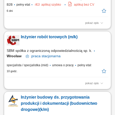
B2B
pełny etat
aplikuj szybko
aplikuj bez CV
6 dni
pokaż opis
Zakres obowiązków: przygotowanie, realizacja i rozliczanie zleconych
prac, pomoc w organizacji podwykonawcza budowy, wsparcie w
Inżynier robót torowych (m/k)
zarządzaniu podległym zespołem pracowników, planowanie i
organizacja prac dla brygad, weryfikacja dokumentacji technicznej pod
kątem poprawności przyjętych...
SBM spółka z ograniczoną odpowiedzialnością sp. k.
Wrocław
praca
stacjonarna
specjalista / specjalistka (mid)
umowa o pracę
pełny etat
10 godz.
pokaż opis
Twój zakres obowiązków Znajomość dokumentacji budowy w zakresie
umów, dokumentacji projektowej i zapisów FIDIC, Kontrola dostaw
Inżynier budowy ds. przygotowania
materiałów na budowę w zakresie terminowości, ilości i jakości,
Przygotowywanie dokumentów do odbioru robót (dokumentacja
produkcji i dokumentacji (budownictwo
powykonawcza), Sporządzanie...
drogowe)(k/m)