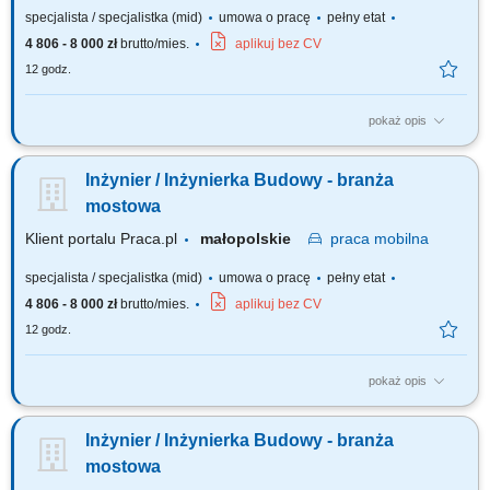
specjalista / specjalistka (mid)
umowa o pracę
pełny etat
4 806 - 8 000 zł
brutto/mies.
aplikuj bez CV
12 godz.
pokaż opis
Analiza dokumentacji projektowej. Współpraca z Kierownikiem Budowy.
Nadzorowanie prawidłowości robót. Pozyskiwanie podwykonawców i
Inżynier / Inżynierka Budowy - branża
dostawców. Opracowywanie i archiwizacja dokumentacji, kontrola
kosztów.
mostowa
Klient portalu Praca.pl
małopolskie
praca
mobilna
specjalista / specjalistka (mid)
umowa o pracę
pełny etat
4 806 - 8 000 zł
brutto/mies.
aplikuj bez CV
12 godz.
pokaż opis
Analiza dokumentacji projektowej. Współpraca z Kierownikiem Budowy.
Nadzorowanie prawidłowości robót. Pozyskiwanie podwykonawców i
Inżynier / Inżynierka Budowy - branża
dostawców. Opracowywanie i archiwizacja dokumentacji, kontrola
kosztów.
mostowa