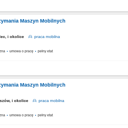
ch i specjalistycznych zgodnie z rysunkiem technicznym, składanie konstrukcji m
ia maszyn, prowadzenie podstawowej dokumentacji i raportowanie wykonanych pra
rzymania Maszyn Mobilnych
lec, i okolice
praca
mobilna
czna
umowa o pracę
pełny etat
w oraz serwisów koparek, ładowarek, walców i pozostałego sprzętu ciężkiego, o
wanie przeglądów technicznych oraz działań modernizacyjnych, diagnozowanie uster
rzymania Maszyn Mobilnych
szów, i okolice
praca
mobilna
czna
umowa o pracę
pełny etat