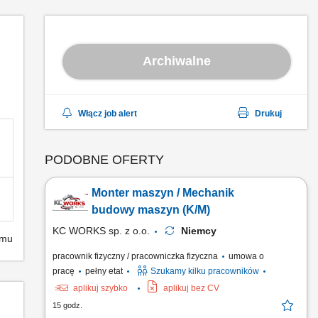
Archiwalne
Włącz job alert
Drukuj
PODOBNE OFERTY
Monter maszyn / Mechanik
budowy maszyn (K/M)
KC WORKS sp. z o.o.
Niemcy
emu
pracownik fizyczny / pracowniczka fizyczna
umowa o
pracę
pełny etat
Szukamy kilku pracowników
aplikuj szybko
aplikuj bez CV
15 godz.