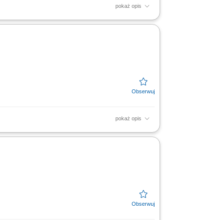
pokaż opis
produkcyjnym. Realizacja działań
ów technicznych, konserwacji oraz...
pokaż opis
prawne wykrywanie przyczyn usterek oraz
ań zapobiegawczych....