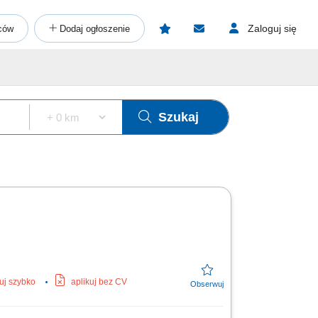
Zaloguj się
ców
Dodaj ogłoszenie
Szukaj
kuj szybko
aplikuj bez CV