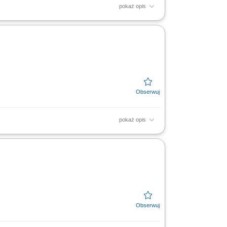
pokaż opis
aszyn i urządzeń, serwis, testowanie oraz
c.
pokaż opis
bsługa i konserwacja urządzeń pomocniczych
ek na...