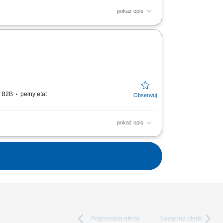
pokaż opis
prawne wykrywanie przyczyn usterek oraz
ań zapobiegawczych....
t B2B
pełny etat
pokaż opis
icznych i konserwacji maszyn; Kontrola i
ie o pełną...
Poprzednia
oferta
Następna
oferta