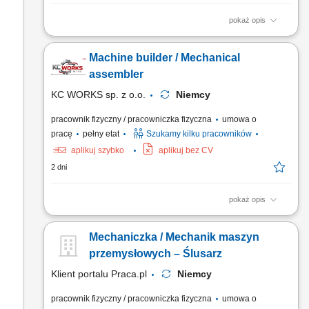
pokaż opis
Praca będzie wykonywana w naszej lokalizacji produkcyjnej i
montażowej w Lindern w Niemczech. Zakres obowiązków:
Machine builder / Mechanical
Montaż maszyn oraz podzespołów mechanicznych; Montaż
elementów zgodnie z dokumentacją techniczną; Wykonywanie
assembler
prac mechanicznych i ślusarskich; Montaż konstrukcji
KC WORKS sp. z o.o.
Niemcy
stalowych,...
pracownik fizyczny / pracowniczka fizyczna
umowa o
pracę
pełny etat
Szukamy kilku pracowników
aplikuj szybko
aplikuj bez CV
2 dni
pokaż opis
The work will be carried out at our production and assembly
location in Lindern, Germany. Responsibilities: Assembly of
Mechaniczka / Mechanik maszyn
machines and mechanical components; Installation of machine
parts according to technical drawings; Mechanical fitting and
przemysłowych – Ślusarz
assembly work; Assembly of steel structures, piping, fans,...
Klient portalu Praca.pl
Niemcy
pracownik fizyczny / pracowniczka fizyczna
umowa o