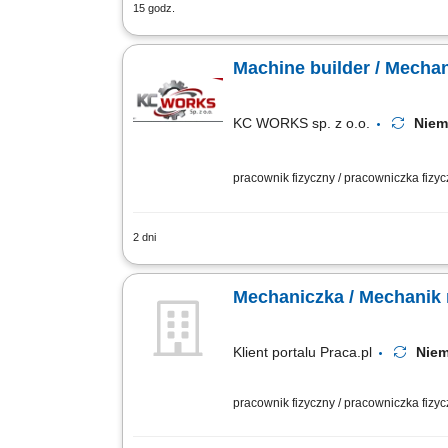
15 godz.
Praca będzie wykonywana w naszej lok
mechanicznych; Montaż elementów zgodn
Machine builder / Mecha
KC WORKS sp. z o.o.
Nie
pracownik fizyczny / pracowniczka fizy
2 dni
The work will be carried out at our pr
Installation of machine parts according 
Mechaniczka / Mechanik
Klient portalu Praca.pl
Nie
pracownik fizyczny / pracowniczka fizy