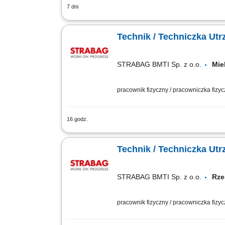
7 dni
montaż mechaniczny maszyn przemysłowy
bieżąca kontrola poprawności działan
Technik / Techniczka Ut
STRABAG BMTI Sp. z o.o.
Mie
pracownik fizyczny / pracowniczka fizy
16 godz.
Opis stanowiska przeprowadzanie napra
takich jak zagęszczarki i piły, wykony
Technik / Techniczka Ut
STRABAG BMTI Sp. z o.o.
Rze
pracownik fizyczny / pracowniczka fizy