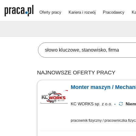
Oferty pracy
Kariera i rozwój
Pracodawcy
Ka
NAJNOWSZE OFERTY PRACY
Monter maszyn / Mechan
KC WORKS sp. z o.o.
Nie
pracownik fizyczny / pracowniczka fizy