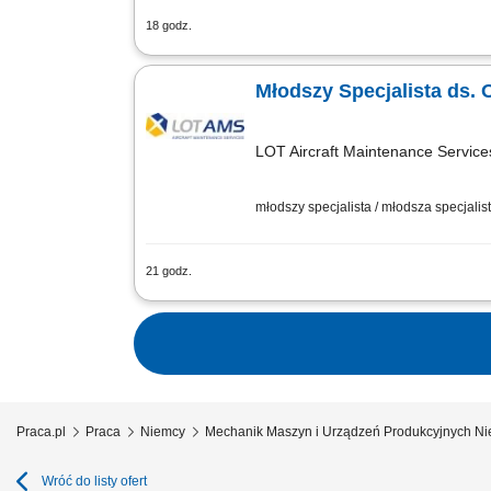
18 godz.
Opis stanowiska: Prowadzenie bieżący
eliminowanie awarii w parkach maszyn
Młodszy Specjalista ds. 
LOT Aircraft Maintenance Services
młodszy specjalista / młodsza specjalist
21 godz.
Zakres obowiązków: Diagnozowanie uste
utrzymywanie stanów magazynowych częś
Praca.pl
Praca
Niemcy
Mechanik Maszyn i Urządzeń Produkcyjnych N
Wróć do listy ofert