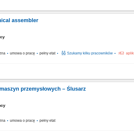
alizacji produkcyjnej i montażowej w Lindern w Niemczech. Zakres obowiązków:
ie z dokumentacją techniczną; Wykonywanie prac mechanicznych i ślusarskich; Mo
nical assembler
mcy
czna
umowa o pracę
pełny etat
Szukamy kilku pracowników
apli
oduction and assembly location in Lindern, Germany. Responsibilities: Assembly o
to technical drawings; Mechanical fitting and assembly work; Assembly of steel structu
 maszyn przemysłowych – Ślusarz
mcy
czna
umowa o pracę
pełny etat