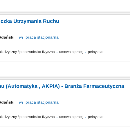
w oraz serwisów koparek, ładowarek, walców i pozostałego sprzętu ciężkiego, o
wanie przeglądów technicznych oraz działań modernizacyjnych, diagnozowanie uster
iczka Utrzymania Ruchu
 Gdański
praca
stacjonarna
wnik fizyczny / pracowniczka fizyczna
umowa o pracę
pełny etat
ową pracą maszyn, urządzeń oraz instalacji pomocniczych. Diagnozowanie i usuw
eglądów, konserwacji, remontów oraz kalibracji aparatury kontrolno-pomiarowej. 
u (Automatyka , AKPiA) - Branża Farmaceutyczna
 Gdański
praca
stacjonarna
wnik fizyczny / pracowniczka fizyczna
umowa o pracę
pełny etat