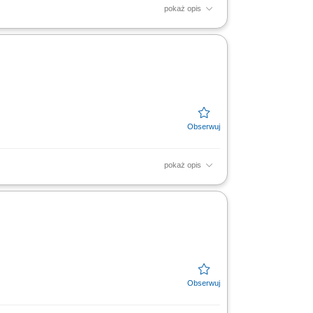
pokaż opis
bsługa i konserwacja urządzeń pomocniczych
ek na...
pokaż opis
anie awarii, usterek oraz nieprawidłowości
Prowadzenie...