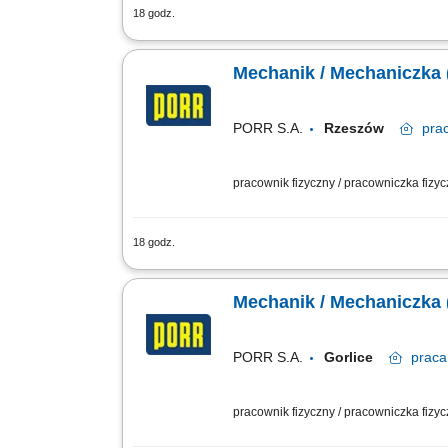
18 godz.
Zakres obowiązków: Diagnozowanie ust
prewencyjnych i predykcyjnych w rama
Mechanik / Mechaniczka 
PORR S.A.
Rzeszów
pra
pracownik fizyczny / pracowniczka fizy
18 godz.
Opis stanowiska: Prowadzenie bieżący
eliminowanie awarii w parkach maszyn
Mechanik / Mechaniczka 
PORR S.A.
Gorlice
praca
pracownik fizyczny / pracowniczka fizy