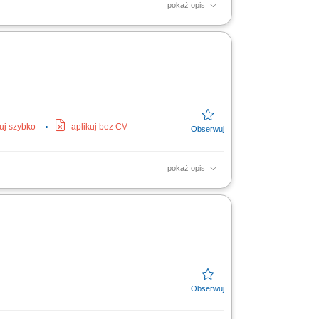
pokaż opis
 Montaż maszyn oraz podzespołów
ntaż konstrukcji stalowych,...
kuj szybko
aplikuj bez CV
pokaż opis
f machines and mechanical components;
res, piping, fans,...