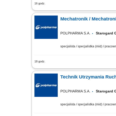
16 godz.
Opis stanowiska przeprowadzanie napra
takich jak zagęszczarki i piły, wykony
Mechatronik / Mechatron
POLPHARMA S.A.
Starogard
specjalista / specjalistka (mid) / praco
18 godz.
Zakres obowiązków: Nadzór nad prawidł
w działaniu urządzeń. Wykonywanie prz
Technik Utrzymania Ruch
POLPHARMA S.A.
Starogard
specjalista / specjalistka (mid) / praco