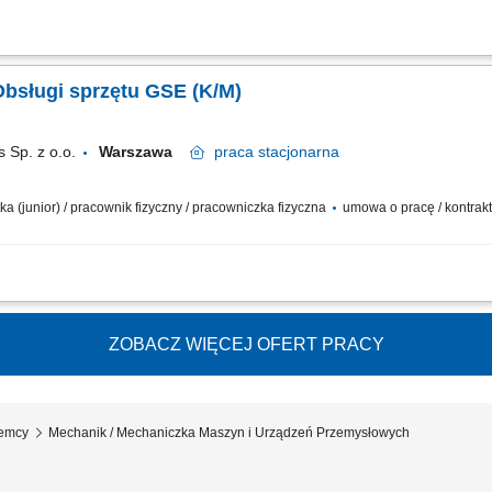
ch prac naprawczych oraz serwisowych w obrębie podzespołów mechanicznych. S
owych. Planowanie i wykonywanie rutynowych przeglądów technicznych oraz dział
Obsługi sprzętu GSE (K/M)
 Sp. z o.o.
Warszawa
praca
stacjonarna
ka (junior) / pracownik fizyczny / pracowniczka fizyczna
umowa o pracę / kontrak
rek oraz naprawa narzędzi i oprzyrządowania; Przeprowadzanie przeglądów techn
ci zamiennych; Prowadzenie dokumentacji technicznej i raportowanie prac; Dban
ZOBACZ WIĘCEJ OFERT PRACY
iemcy
Mechanik / Mechaniczka Maszyn i Urządzeń Przemysłowych