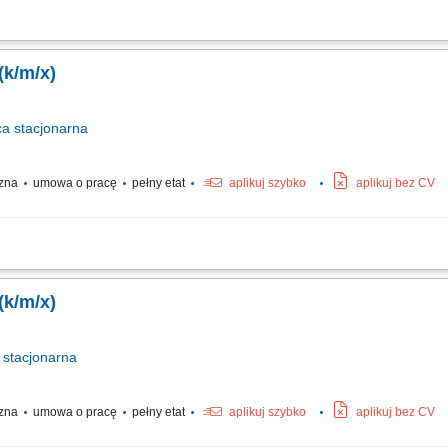
erek oraz wykonywanie napraw maszyn i urządzeń wykorzystywanych w procesie 
ch utrzymania sprawności parku maszynowego. Wykonywanie planowanych przegląd
(k/m/x)
ca
stacjonarna
czna
umowa o pracę
pełny etat
aplikuj szybko
aplikuj bez CV
ch prac naprawczych oraz serwisowych w obrębie podzespołów mechanicznych. S
owych. Planowanie i wykonywanie rutynowych przeglądów technicznych oraz dział
(k/m/x)
stacjonarna
czna
umowa o pracę
pełny etat
aplikuj szybko
aplikuj bez CV