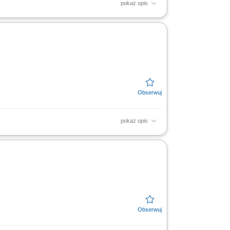
pokaż opis
ociągów oraz infrastruktury zakładowej.
pokaż opis
rzemysłowych. Prowadzenie prac
akładanie materiałów...