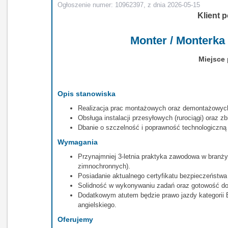
Ogłoszenie numer: 10962397, z dnia 2026-05-15
Klient p
Monter / Monterka
Miejsce 
Opis stanowiska
Realizacja prac montażowych oraz demontażowych 
Obsługa instalacji przesyłowych (rurociągi) oraz 
Dbanie o szczelność i poprawność technologiczną
Wymagania
Przynajmniej 3-letnia praktyka zawodowa w branż
zimnochronnych).
Posiadanie aktualnego certyfikatu bezpieczeństw
Solidność w wykonywaniu zadań oraz gotowość d
Dodatkowym atutem będzie prawo jazdy kategorii
angielskiego.
Oferujemy