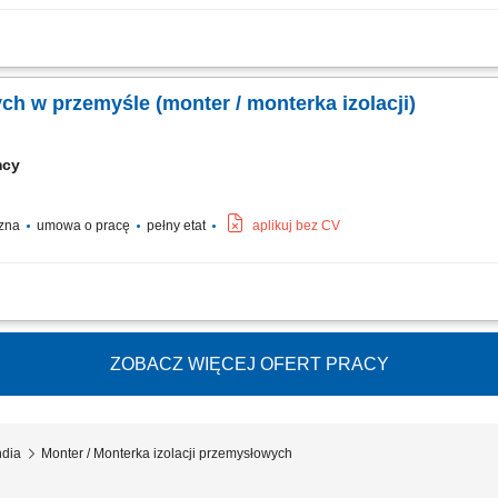
oraz demontaż systemów izolacji ciepłochronnej i zimnochronnej na obiektach p
 rurociągowych, instalacjach technicznych oraz zbiornikach wielkogabarytowych. Z
ch w przemyśle (monter / monterka izolacji)
mcy
czna
umowa o pracę
pełny etat
aplikuj bez CV
ów izolacji ciepło- i zimnochronnych. Realizacja prac na zbiornikach oraz ruroc
z zabezpieczanie ich płaszczami z blachy. Osadzanie konstrukcji nośnych pod izol
ZOBACZ WIĘCEJ OFERT PRACY
ndia
Monter / Monterka izolacji przemysłowych