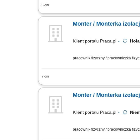
5 dni
Twój zakres obowiązków: Demontaż i mo
Monter / Monterka izola
Klient portalu Praca.pl
Hol
pracownik fizyczny / pracowniczka fizy
7 dni
Realizacja prac montażowych oraz demo
obiektach przemysłowych. Dbanie o szc
Monter / Monterka izola
Klient portalu Praca.pl
Nie
pracownik fizyczny / pracowniczka fizy