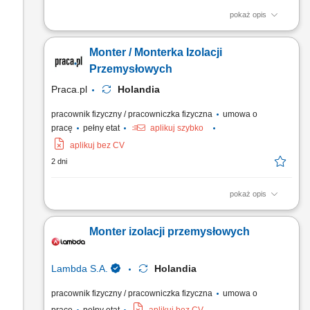
pokaż opis
Obsługa procesów izolacyjnych (izolacje zimne) w sektorze
przemysłowym. Prace monterskie i demontażowe w obrębie
Monter / Monterka Izolacji
rurociągów oraz infrastruktury zakładowej.
Przemysłowych
Praca.pl
Holandia
pracownik fizyczny / pracowniczka fizyczna
umowa o
pracę
pełny etat
aplikuj szybko
aplikuj bez CV
2 dni
pokaż opis
Opis stanowiska: Kompleksowy montaż oraz demontaż
systemów izolacji ciepłochronnej i zimnochronnej na obiektach
Monter izolacji przemysłowych
przemysłowych. Prowadzenie prac instalacyjnych
bezpośrednio na ciągach rurociągowych, instalacjach
technicznych oraz zbiornikach wielkogabarytowych.
Lambda S.A.
Holandia
Zakładanie materiałów...
pracownik fizyczny / pracowniczka fizyczna
umowa o