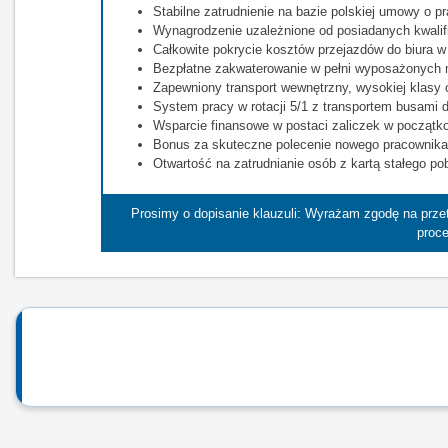
Stabilne zatrudnienie na bazie polskiej umowy o 
Wynagrodzenie uzależnione od posiadanych kwalifi
Całkowite pokrycie kosztów przejazdów do biura 
Bezpłatne zakwaterowanie w pełni wyposażonych m
Zapewniony transport wewnętrzny, wysokiej klasy
System pracy w rotacji 5/1 z transportem busami d
Wsparcie finansowe w postaci zaliczek w początko
Bonus za skuteczne polecenie nowego pracownika
Otwartość na zatrudnianie osób z kartą stałego po
Prosimy o dopisanie klauzuli: Wyrażam zgodę na prz
proce