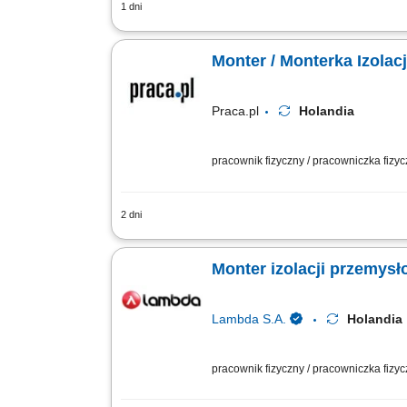
1 dni
Obsługa procesów izolacyjnych (izolac
Monter / Monterka Izola
Praca.pl
Holandia
pracownik fizyczny / pracowniczka fizy
2 dni
Opis stanowiska: Kompleksowy montaż 
instalacyjnych bezpośrednio na ciągach
Monter izolacji przemys
Lambda S.A.
Holandi
pracownik fizyczny / pracowniczka fizy