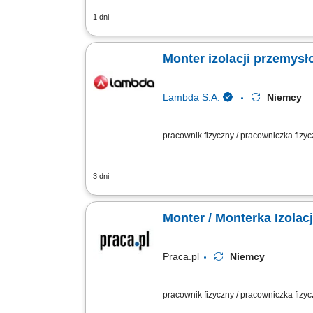
1 dni
Demontaż i montaż izolacji ciepło- ora
Monter izolacji przemys
Lambda S.A.
Niemcy
pracownik fizyczny / pracowniczka fizy
3 dni
Praca od zaraz Twój zakres obowiązków
Monter / Monterka Izola
Praca.pl
Niemcy
pracownik fizyczny / pracowniczka fizy