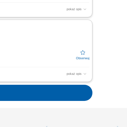
pokaż opis
rzemysłowych. Prowadzenie prac
akładanie materiałów...
pokaż opis
iągach wewnątrz obiektów przemysłowych.
ację na...