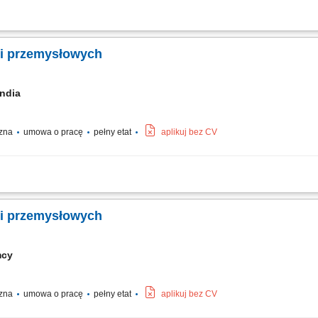
ntaż izolacji zimnochronnej; Praca na rurociągach oraz zbiornikach w zakładach
cji przemysłowych
andia
czna
umowa o pracę
pełny etat
aplikuj bez CV
ntażowych w obrębie izolacji zimnochronnych. Obsługa instalacji przesyłowych (r
zelność i poprawność technologiczną nakładanych warstw izolacyjnych.
cji przemysłowych
mcy
czna
umowa o pracę
pełny etat
aplikuj bez CV