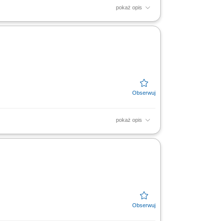
pokaż opis
 przemysłowych;
pokaż opis
urociągi) oraz zbiorników technicznych w