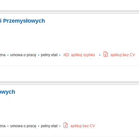
je zimne) w sektorze przemysłowym. Prace monterskie i demontażowe w obrębie rur
cji Przemysłowych
czna
umowa o pracę
pełny etat
aplikuj szybko
aplikuj bez CV
oraz demontaż systemów izolacji ciepłochronnej i zimnochronnej na obiektach p
 rurociągowych, instalacjach technicznych oraz zbiornikach wielkogabarytowych. Z
łowych
a
czna
umowa o pracę
pełny etat
aplikuj bez CV