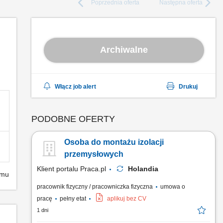
Poprzednia
oferta
Następna
oferta
Archiwalne
Włącz job alert
Drukuj
PODOBNE OFERTY
Osoba do montażu izolacji
przemysłowych
Klient portalu Praca.pl
Holandia
emu
pracownik fizyczny / pracowniczka fizyczna
umowa o
pracę
pełny etat
aplikuj bez CV
1 dni