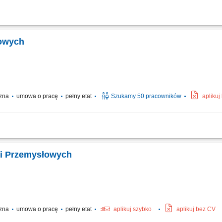
z zimnochronnej; Praca przy rurociągach i zbiornikach w zakładach przemysłowych;
łowych
czna
umowa o pracę
pełny etat
Szukamy 50 pracowników
aplikuj
: Demontaż/montaż izolacji ciepło i zimnochronnej; Praca na rurociągach oraz z
cji Przemysłowych
czna
umowa o pracę
pełny etat
aplikuj szybko
aplikuj bez CV