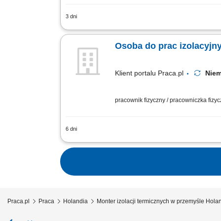
3 dni
Opis stanowiska: Kompleksowy montaż 
instalacyjnych bezpośrednio na ciągach
Osoba do prac izolacyjny
Klient portalu Praca.pl
Nie
pracownik fizyczny / pracowniczka fizy
6 dni
Instalowanie oraz demontowanie system
Nakładanie warstw wełny mineralnej ora
Praca.pl
Praca
Holandia
Monter izolacji termicznych w przemyśle Hola