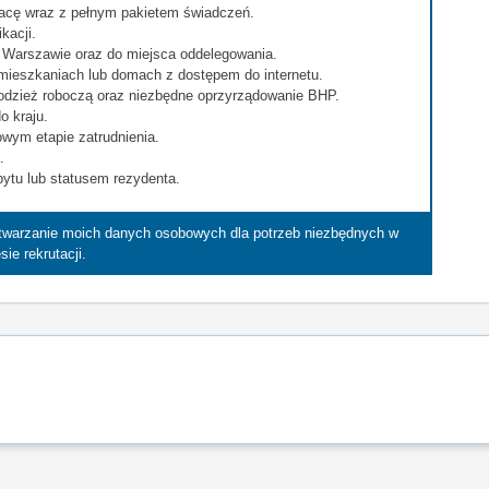
pracę wraz z pełnym pakietem świadczeń.
kacji.
w Warszawie oraz do miejsca oddelegowania.
ieszkaniach lub domach z dostępem do internetu.
 odzież roboczą oraz niezbędne oprzyrządowanie BHP.
o kraju.
wym etapie zatrudnienia.
.
bytu lub statusem rezydenta.
etwarzanie moich danych osobowych dla potrzeb niezbędnych w
sie rekrutacji.