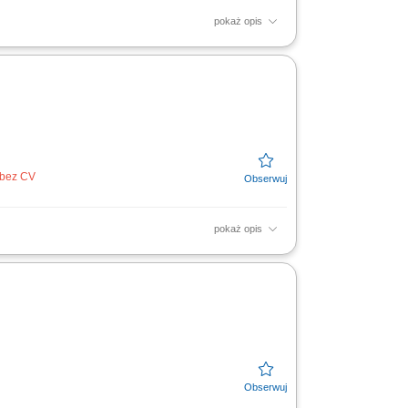
pokaż opis
 bez CV
pokaż opis
biornikach w zakładach przemysłowych;