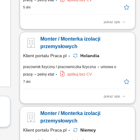
pracę
pełny etat
aplikuj bez CV
5 dni
pokaż opis
Twój zakres obowiązków: Demontaż i montaż izolacji
zimnochronnej; Praca na rurociągach oraz zbiornikach w
Monter / Monterka izolacji
zakładach przemysłowych;
przemysłowych
Klient portalu Praca.pl
Holandia
pracownik fizyczny / pracowniczka fizyczna
umowa o
pracę
pełny etat
aplikuj bez CV
7 dni
pokaż opis
Realizacja prac montażowych oraz demontażowych w obrębie
izolacji zimnochronnych. Obsługa instalacji przesyłowych
Monter / Monterka izolacji
(rurociągi) oraz zbiorników technicznych w obiektach
przemysłowych. Dbanie o szczelność i poprawność
przemysłowych
technologiczną nakładanych warstw izolacyjnych.
Klient portalu Praca.pl
Niemcy